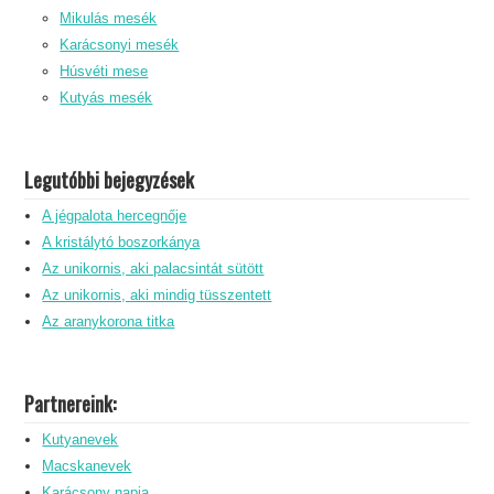
Mikulás mesék
Karácsonyi mesék
Húsvéti mese
Kutyás mesék
Legutóbbi bejegyzések
A jégpalota hercegnője
A kristálytó boszorkánya
Az unikornis, aki palacsintát sütött
Az unikornis, aki mindig tüsszentett
Az aranykorona titka
Partnereink:
Kutyanevek
Macskanevek
Karácsony napja