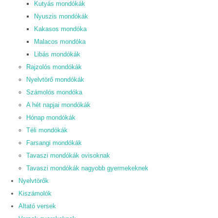
Kutyás mondókák
Nyuszis mondókák
Kakasos mondóka
Malacos mondóka
Libás mondókák
Rajzolós mondókák
Nyelvtörő mondókák
Számolós mondóka
A hét napjai mondókák
Hónap mondókák
Téli mondókák
Farsangi mondókák
Tavaszi mondókák ovisoknak
Tavaszi mondókák nagyobb gyermekeknek
Nyelvtörők
Kiszámolók
Altató versek