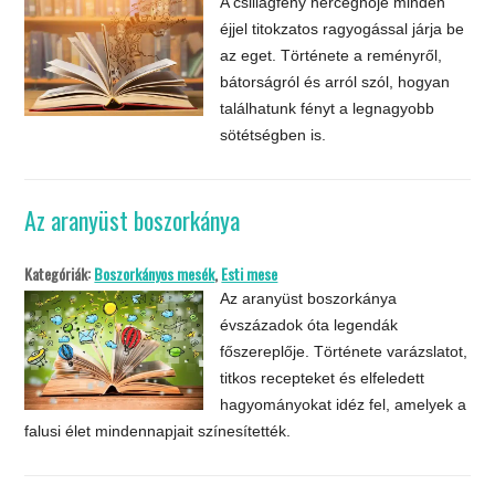
A csillagfény hercegnője minden
éjjel titokzatos ragyogással járja be
az eget. Története a reményről,
bátorságról és arról szól, hogyan
találhatunk fényt a legnagyobb
sötétségben is.
Az aranyüst boszorkánya
Kategóriák:
Boszorkányos mesék
,
Esti mese
Az aranyüst boszorkánya
évszázadok óta legendák
főszereplője. Története varázslatot,
titkos recepteket és elfeledett
hagyományokat idéz fel, amelyek a
falusi élet mindennapjait színesítették.