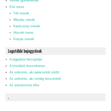
Versek gyerekeknek
Esti mese
Téli mesék
Mikulás mesék
Karácsonyi mesék
Húsvéti mese
Kutyás mesék
Legutóbbi bejegyzések
A jégpalota hercegnője
A kristálytó boszorkánya
Az unikornis, aki palacsintát sütött
Az unikornis, aki mindig tüsszentett
Az aranykorona titka
.