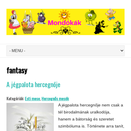
fantasy
A jégpalota hercegnője
Kategóriák:
Esti mese
,
Hercegnős mesék
A jégpalota hercegnője nem csak a
tél birodalmának uralkodója,
hanem a bátorság és szeretet
szimbóluma is. Története arra tanít,