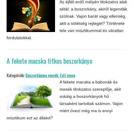
Az éjféli erdő mélyén titokzatos alak
sétál: a boszorkány, akiről legendák
szólnak. Vajon barát vagy ellenség,
akit a sötétség rejteget? Története
tele van misztikummal és váratlan
fordulatokkal.
A fekete macska titkos boszorkánya
Kategóriák:
Boszorkányos mesék
,
Esti mese
A fekete macska a babonák és
mesék titokzatos szereplője, akit
sokáig a boszorkányok hű
társaként tartottak számon. Vajon
miért övezi még ma is ennyi
misztikum ezt az állatot?