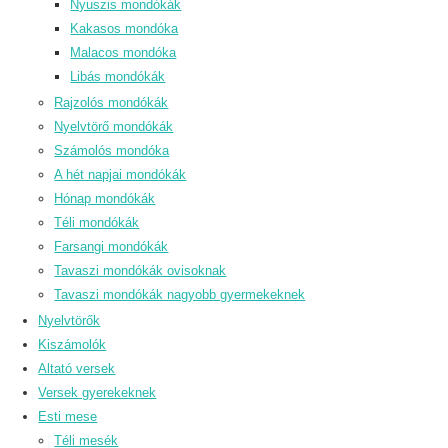
Nyuszis mondókák
Kakasos mondóka
Malacos mondóka
Libás mondókák
Rajzolós mondókák
Nyelvtörő mondókák
Számolós mondóka
A hét napjai mondókák
Hónap mondókák
Téli mondókák
Farsangi mondókák
Tavaszi mondókák ovisoknak
Tavaszi mondókák nagyobb gyermekeknek
Nyelvtörők
Kiszámolók
Altató versek
Versek gyerekeknek
Esti mese
Téli mesék