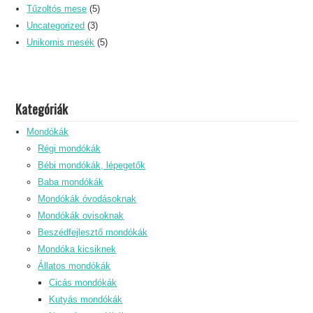
Tűzoltós mese
(5)
Uncategorized
(3)
Unikornis mesék
(5)
Kategóriák
Mondókák
Régi mondókák
Bébi mondókák, lépegetők
Baba mondókák
Mondókák óvodásoknak
Mondókák ovisoknak
Beszédfejlesztő mondókák
Mondóka kicsiknek
Állatos mondókák
Cicás mondókák
Kutyás mondókák