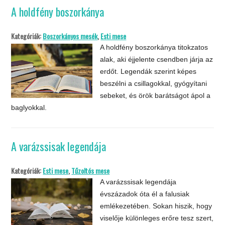
A holdfény boszorkánya
Kategóriák:
Boszorkányos mesék
,
Esti mese
A holdfény boszorkánya titokzatos
alak, aki éjjelente csendben járja az
erdőt. Legendák szerint képes
beszélni a csillagokkal, gyógyítani
sebeket, és örök barátságot ápol a
baglyokkal.
A varázssisak legendája
Kategóriák:
Esti mese
,
Tűzoltós mese
A varázssisak legendája
évszázadok óta él a falusiak
emlékezetében. Sokan hiszik, hogy
viselője különleges erőre tesz szert,