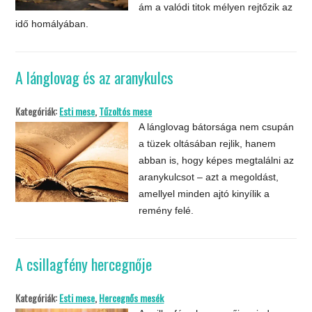
ám a valódi titok mélyen rejtőzik az
idő homályában.
A lánglovag és az aranykulcs
Kategóriák:
Esti mese
,
Tűzoltós mese
A lánglovag bátorsága nem csupán
a tüzek oltásában rejlik, hanem
abban is, hogy képes megtalálni az
aranykulcsot – azt a megoldást,
amellyel minden ajtó kinyílik a
remény felé.
A csillagfény hercegnője
Kategóriák:
Esti mese
,
Hercegnős mesék