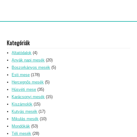
Kategóriák
Altatódalok
(4)
Anyák napi mesék
(20)
Boszorkányos mesék
(5)
Esti mese
(178)
Hercegnős mesék
(5)
Húsvéti mese
(35)
Karácsonyi mesék
(15)
Kiszámolók
(15)
Kutyás mesék
(17)
Mikulás mesék
(10)
Mondókák
(53)
Téli mesék
(28)