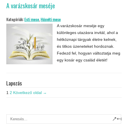
A varázskosár meséje
Kategóriák:
Esti mese
,
Húsvéti mese
A varázskosár meséje egy
különleges utazásra invitál, ahol a
hétköznapi tárgyak életre kelnek,
és titkos üzeneteket hordoznak.
Fedezd fel, hogyan változtatja meg
egy kosár egy család életét!
Lapozás
1
2
Következő oldal →