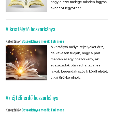
hogy a szív melege minden fagyos
akadályt legyőzhet.
A kristálytó boszorkánya
Kategóriák:
Boszorkányos mesék
,
Esti mese
A kristálytó mélye rejtélyeket őriz,
de kevesen tudják, hogy a part
mentén él egy boszorkány, aki
évszázadok óta védi a tavat és
lakóit. Legendák szövik körül életét,
titkai örökké élnek.
Az éjféli erdő boszorkánya
Kategóriák:
Boszorkányos mesék
,
Esti mese