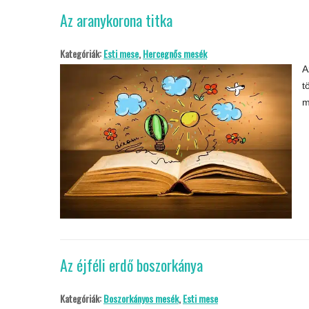
Az aranykorona titka
Kategóriák:
Esti mese
,
Hercegnős mesék
A
t
m
Az éjféli erdő boszorkánya
Kategóriák:
Boszorkányos mesék
,
Esti mese