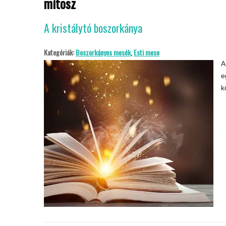
mítosz
A kristálytó boszorkánya
Kategóriák:
Boszorkányos mesék
,
Esti mese
A
e
k