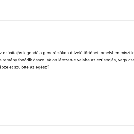
z ezüsttojás legendája generációkon átívelő történet, amelyben miszti
s remény fonódik össze. Vajon létezett-e valaha az ezüsttojás, vagy cs
épzelet szülötte az egész?