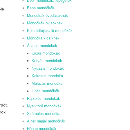
Bébi mondókák, lépegetők
Baba mondókák
ele
Mondókák óvodásoknak
Mondókák ovisoknak
Beszédfejlesztő mondókák
Mondóka kicsiknek
Állatos mondókák
Cicás mondókák
Kutyás mondókák
Nyuszis mondókák
Kakasos mondóka
Malacos mondóka
Libás mondókák
Rajzolós mondókák
rdőt.
Nyelvtörő mondókák
rök
Számolós mondóka
A hét napjai mondókák
Hónap mondókák