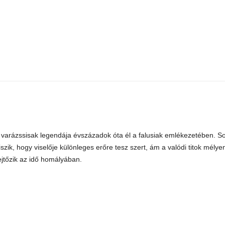
 varázssisak legendája évszázadok óta él a falusiak emlékezetében. S
iszik, hogy viselője különleges erőre tesz szert, ám a valódi titok mélye
ejtőzik az idő homályában.