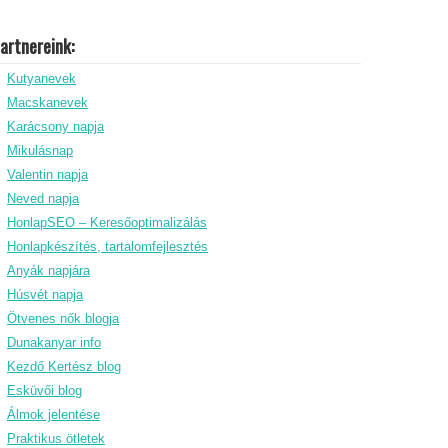
artnereink:
Kutyanevek
Macskanevek
Karácsony napja
Mikulásnap
Valentin napja
Neved napja
HonlapSEO – Keresőoptimalizálás
Honlapkészítés, tartalomfejlesztés
Anyák napjára
Húsvét napja
Ötvenes nők blogja
Dunakanyar info
Kezdő Kertész blog
Esküvői blog
Álmok jelentése
Praktikus ötletek