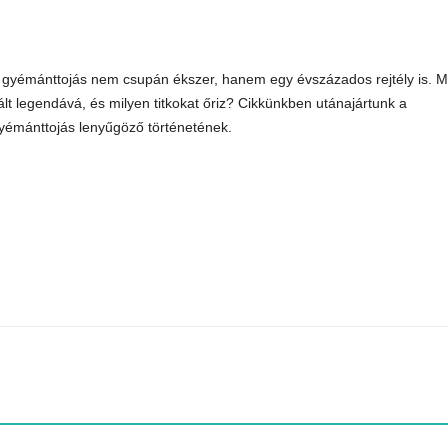
 gyémánttojás nem csupán ékszer, hanem egy évszázados rejtély is. M
ált legendává, és milyen titkokat őriz? Cikkünkben utánajártunk a
yémánttojás lenyűgöző történetének.