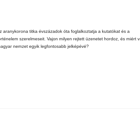
z aranykorona titka évszázadok óta foglalkoztatja a kutatókat és a
örténelem szerelmeseit. Vajon milyen rejtett üzenetet hordoz, és miért v
agyar nemzet egyik legfontosabb jelképévé?