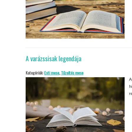
A varázssisak legendája
Kategóriák:
Esti mese
,
Tűzoltós mese
A
h
r