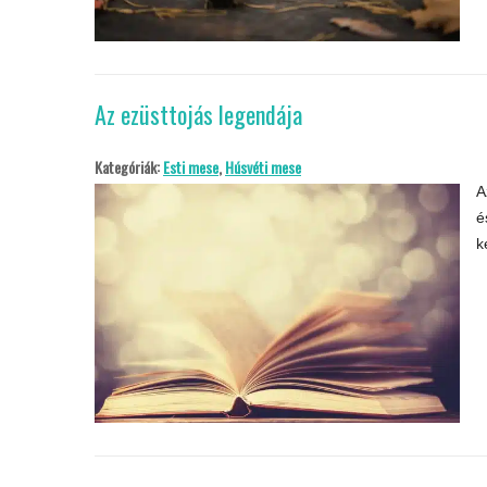
Az ezüsttojás legendája
Kategóriák:
Esti mese
,
Húsvéti mese
A
é
k