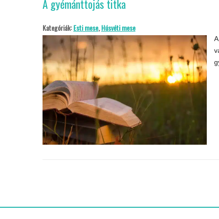
A gyémánttojás titka
Kategóriák:
Esti mese
,
Húsvéti mese
A
v
g