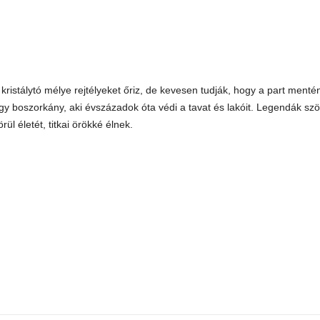
 kristálytó mélye rejtélyeket őriz, de kevesen tudják, hogy a part mentén
gy boszorkány, aki évszázadok óta védi a tavat és lakóit. Legendák szö
örül életét, titkai örökké élnek.