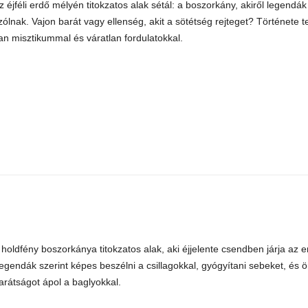
z éjféli erdő mélyén titokzatos alak sétál: a boszorkány, akiről legendák
zólnak. Vajon barát vagy ellenség, akit a sötétség rejteget? Története t
an misztikummal és váratlan fordulatokkal.
 holdfény boszorkánya titokzatos alak, aki éjjelente csendben járja az e
egendák szerint képes beszélni a csillagokkal, gyógyítani sebeket, és ö
arátságot ápol a baglyokkal.