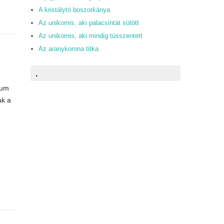
A kristálytó boszorkánya
Az unikornis, aki palacsintát sütött
Az unikornis, aki mindig tüsszentett
Az aranykorona titka
.
kum
ak a