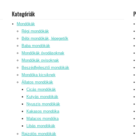
Kategóriák
P
Mondókák
Régi mondókák
Bébi mondókák, lépegetők
Baba mondókák
Mondókák óvodásoknak
Mondókák ovisoknak
Beszédfejlesztő mondókák
Mondóka kicsiknek
Állatos mondókák
Cicás mondókák
Kutyás mondókák
Nyuszis mondókák
Kakasos mondóka
Malacos mondóka
Libás mondókák
Rajzolós mondókák