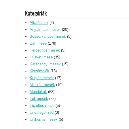
Kategóriák
Altatódalok
(4)
Anyák napi mesék
(20)
Boszorkányos mesék
(5)
Esti mese
(178)
Hercegnős mesék
(5)
Húsvéti mese
(35)
Karácsonyi mesék
(15)
Kiszámolók
(15)
Kutyás mesék
(17)
Mikulás mesék
(10)
Mondókák
(53)
Téli mesék
(28)
Tűzoltós mese
(5)
Uncategorized
(3)
Unikornis mesék
(5)