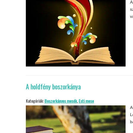
A
s
v
A holdfény boszorkánya
Kategóriák:
Boszorkányos mesék
,
Esti mese
A
L
b