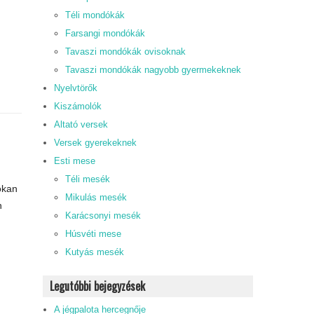
Téli mondókák
Farsangi mondókák
Tavaszi mondókák ovisoknak
Tavaszi mondókák nagyobb gyermekeknek
Nyelvtörők
Kiszámolók
Altató versek
Versek gyerekeknek
Esti mese
Téli mesék
okan
Mikulás mesék
n
Karácsonyi mesék
Húsvéti mese
Kutyás mesék
Legutóbbi bejegyzések
A jégpalota hercegnője