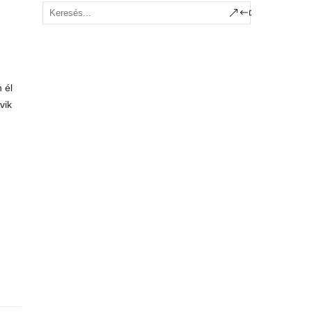
 él
vik