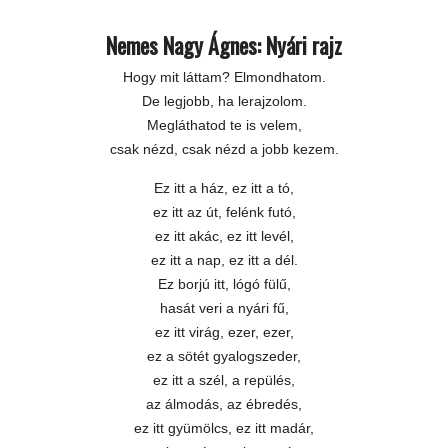
Nemes Nagy Ágnes: Nyári rajz
Hogy mit láttam? Elmondhatom.
De legjobb, ha lerajzolom.
Megláthatod te is velem,
csak nézd, csak nézd a jobb kezem.
Ez itt a ház, ez itt a tó,
ez itt az út, felénk futó,
ez itt akác, ez itt levél,
ez itt a nap, ez itt a dél.
Ez borjú itt, lógó fülű,
hasát veri a nyári fű,
ez itt virág, ezer, ezer,
ez a sötét gyalogszeder,
ez itt a szél, a repülés,
az álmodás, az ébredés,
ez itt gyümölcs, ez itt madár,