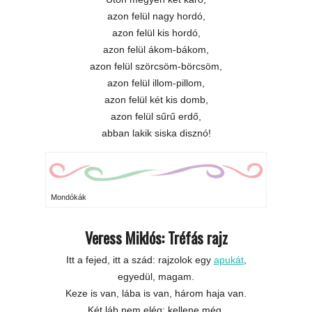
azon felül nagy hordó,
azon felül kis hordó,
azon felül ákom-bákom,
azon felül szörcsöm-börcsöm,
azon felül illom-pillom,
azon felül két kis domb,
azon felül sűrű erdő,
abban lakik siska disznó!
Mondókák
Veress Miklós: Tréfás rajz
Itt a fejed, itt a szád: rajzolok egy
apukát
,
egyedül, magam.
Keze is van, lába is van, három haja van.
Két láb nem elég: kellene még.