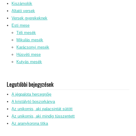
Kiszámolók
Altató versek
Versek gyerekeknek
Esti mese
Téli mesék
Mikulás mesék
Karácsonyi mesék
Húsvéti mese
Kutyás mesék
Legutóbbi bejegyzések
A jégpalota hercegnője
A kristálytó boszorkánya
Az unikornis, aki palacsintát sütött
Az unikornis, aki mindig tüsszentett
Az aranykorona titka