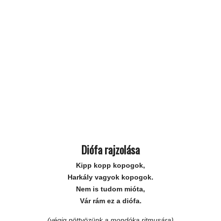
Diófa rajzolása
Kipp kopp kopogok,
Harkály vagyok kopogok.
Nem is tudom mióta,
Vár rám ez a diófa.
(végig pöttyözünk a mondóka ritmusára)