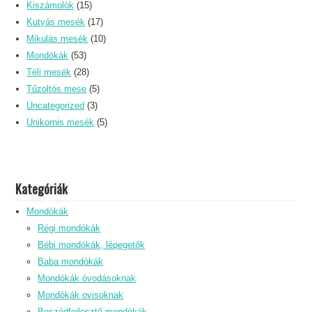
Kiszámolók
(15)
Kutyás mesék
(17)
Mikulás mesék
(10)
Mondókák
(53)
Téli mesék
(28)
Tűzoltós mese
(5)
Uncategorized
(3)
Unikornis mesék
(5)
Kategóriák
Mondókák
Régi mondókák
Bébi mondókák, lépegetők
Baba mondókák
Mondókák óvodásoknak
Mondókák ovisoknak
Beszédfejlesztő mondókák