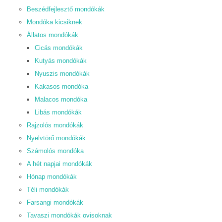
Beszédfejlesztő mondókák
Mondóka kicsiknek
Állatos mondókák
Cicás mondókák
Kutyás mondókák
Nyuszis mondókák
Kakasos mondóka
Malacos mondóka
Libás mondókák
Rajzolós mondókák
Nyelvtörő mondókák
Számolós mondóka
A hét napjai mondókák
Hónap mondókák
Téli mondókák
Farsangi mondókák
Tavaszi mondókák ovisoknak