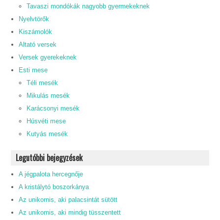
Tavaszi mondókák nagyobb gyermekeknek
Nyelvtörők
Kiszámolók
Altató versek
Versek gyerekeknek
Esti mese
Téli mesék
Mikulás mesék
Karácsonyi mesék
Húsvéti mese
Kutyás mesék
Legutóbbi bejegyzések
A jégpalota hercegnője
A kristálytó boszorkánya
Az unikornis, aki palacsintát sütött
Az unikornis, aki mindig tüsszentett