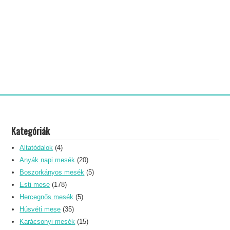
Kategóriák
Altatódalok
(4)
Anyák napi mesék
(20)
Boszorkányos mesék
(5)
Esti mese
(178)
Hercegnős mesék
(5)
Húsvéti mese
(35)
Karácsonyi mesék
(15)