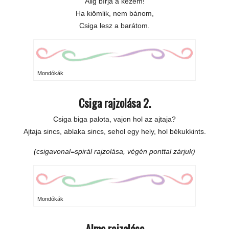
Alig bírja a kezem!
Ha kiömlik, nem bánom,
Csiga lesz a barátom.
Mondókák
Csiga rajzolása 2.
Csiga biga palota, vajon hol az ajtaja?
Ajtaja sincs, ablaka sincs, sehol egy hely, hol békukkints.
(csigavonal=spirál rajzolása, végén ponttal zárjuk)
Mondókák
Alma rajzolása