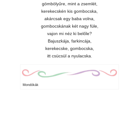
gömbölyűre, mint a zsemlét,
kerekecskén kis gombocska,
akárcsak egy baba volna,
gombocskának két nagy füle,
vajon mi néz ki belőle?
Bajuszkája, farkincája,
kerekecske, gombocska,
itt csücsül a nyulacska.
Mondókák