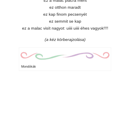
Ez a malac piacra ment
ez otthon maradt
ez kap finom pecsenyét
ez semmit se kap
ez a malac visít nagyot: uiiii uiiii éhes vagyok!!!!
(a kéz körberajzolása)
Mondókák