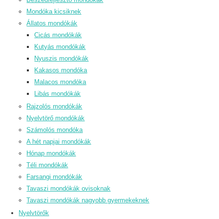
Mondóka kicsiknek
Állatos mondókák
Cicás mondókák
Kutyás mondókák
Nyuszis mondókák
Kakasos mondóka
Malacos mondóka
Libás mondókák
Rajzolós mondókák
Nyelvtörő mondókák
Számolós mondóka
A hét napjai mondókák
Hónap mondókák
Téli mondókák
Farsangi mondókák
Tavaszi mondókák ovisoknak
Tavaszi mondókák nagyobb gyermekeknek
Nyelvtörők