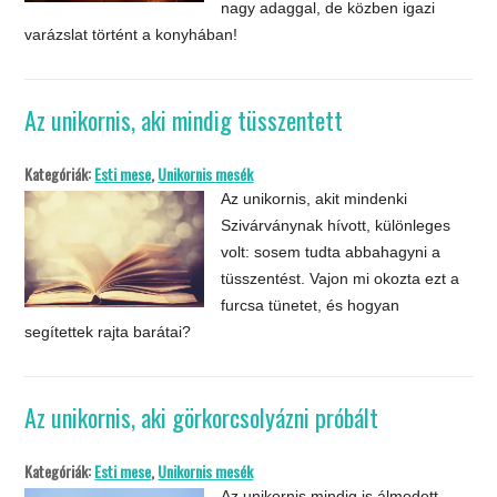
nagy adaggal, de közben igazi
varázslat történt a konyhában!
Az unikornis, aki mindig tüsszentett
Kategóriák:
Esti mese
,
Unikornis mesék
Az unikornis, akit mindenki
Szivárványnak hívott, különleges
volt: sosem tudta abbahagyni a
tüsszentést. Vajon mi okozta ezt a
furcsa tünetet, és hogyan
segítettek rajta barátai?
Az unikornis, aki görkorcsolyázni próbált
Kategóriák:
Esti mese
,
Unikornis mesék
Az unikornis mindig is álmodott