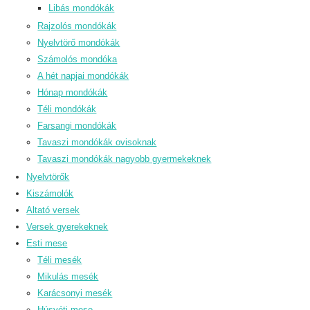
Libás mondókák
Rajzolós mondókák
Nyelvtörő mondókák
Számolós mondóka
A hét napjai mondókák
Hónap mondókák
Téli mondókák
Farsangi mondókák
Tavaszi mondókák ovisoknak
Tavaszi mondókák nagyobb gyermekeknek
Nyelvtörők
Kiszámolók
Altató versek
Versek gyerekeknek
Esti mese
Téli mesék
Mikulás mesék
Karácsonyi mesék
Húsvéti mese