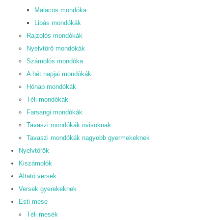
Malacos mondóka
Libás mondókák
Rajzolós mondókák
Nyelvtörő mondókák
Számolós mondóka
A hét napjai mondókák
Hónap mondókák
Téli mondókák
Farsangi mondókák
Tavaszi mondókák ovisoknak
Tavaszi mondókák nagyobb gyermekeknek
Nyelvtörők
Kiszámolók
Altató versek
Versek gyerekeknek
Esti mese
Téli mesék