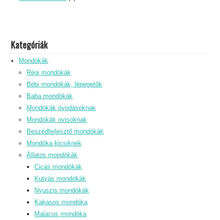
Kategóriák
Mondókák
Régi mondókák
Bébi mondókák, lépegetők
Baba mondókák
Mondókák óvodásoknak
Mondókák ovisoknak
Beszédfejlesztő mondókák
Mondóka kicsiknek
Állatos mondókák
Cicás mondókák
Kutyás mondókák
Nyuszis mondókák
Kakasos mondóka
Malacos mondóka