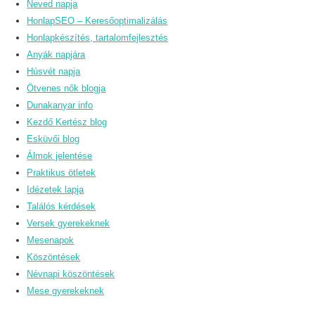
Neved napja
HonlapSEO – Keresőoptimalizálás
Honlapkészítés, tartalomfejlesztés
Anyák napjára
Húsvét napja
Ötvenes nők blogja
Dunakanyar info
Kezdő Kertész blog
Esküvői blog
Álmok jelentése
Praktikus ötletek
Idézetek lapja
Találós kérdések
Versek gyerekeknek
Mesenapok
Köszöntések
Névnapi köszöntések
Mese gyerekeknek