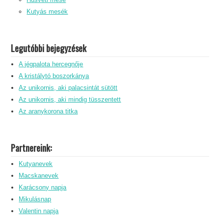
Kutyás mesék
Legutóbbi bejegyzések
A jégpalota hercegnője
A kristálytó boszorkánya
Az unikornis, aki palacsintát sütött
Az unikornis, aki mindig tüsszentett
Az aranykorona titka
Partnereink:
Kutyanevek
Macskanevek
Karácsony napja
Mikulásnap
Valentin napja