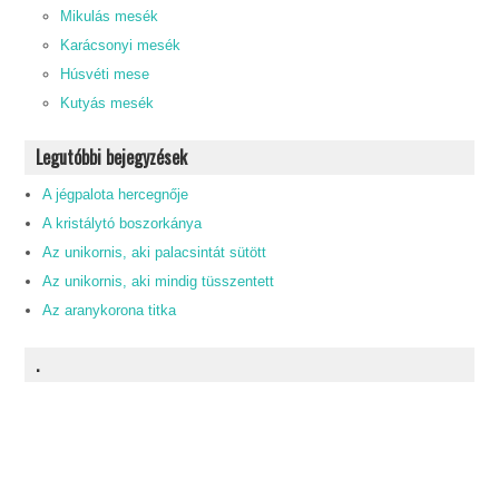
Mikulás mesék
Karácsonyi mesék
Húsvéti mese
Kutyás mesék
Legutóbbi bejegyzések
A jégpalota hercegnője
A kristálytó boszorkánya
Az unikornis, aki palacsintát sütött
Az unikornis, aki mindig tüsszentett
Az aranykorona titka
.