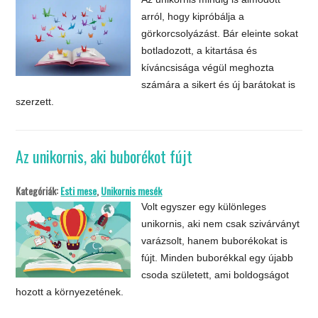
arról, hogy kipróbálja a
görkorcsolyázást. Bár eleinte sokat
botladozott, a kitartása és
kíváncsisága végül meghozta
számára a sikert és új barátokat is
szerzett.
Az unikornis, aki buborékot fújt
Kategóriák:
Esti mese
,
Unikornis mesék
Volt egyszer egy különleges
unikornis, aki nem csak szivárványt
varázsolt, hanem buborékokat is
fújt. Minden buborékkal egy újabb
csoda született, ami boldogságot
hozott a környezetének.