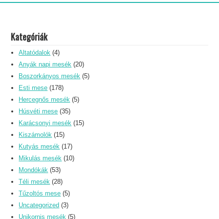
Kategóriák
Altatódalok
(4)
Anyák napi mesék
(20)
Boszorkányos mesék
(5)
Esti mese
(178)
Hercegnős mesék
(5)
Húsvéti mese
(35)
Karácsonyi mesék
(15)
Kiszámolók
(15)
Kutyás mesék
(17)
Mikulás mesék
(10)
Mondókák
(53)
Téli mesék
(28)
Tűzoltós mese
(5)
Uncategorized
(3)
Unikornis mesék
(5)