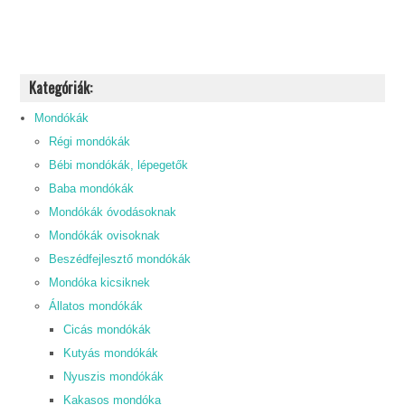
Kategóriák:
Mondókák
Régi mondókák
Bébi mondókák, lépegetők
Baba mondókák
Mondókák óvodásoknak
Mondókák ovisoknak
Beszédfejlesztő mondókák
Mondóka kicsiknek
Állatos mondókák
Cicás mondókák
Kutyás mondókák
Nyuszis mondókák
Kakasos mondóka