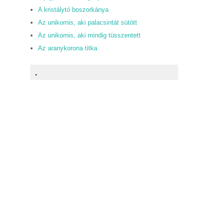
A kristálytó boszorkánya
Az unikornis, aki palacsintát sütött
Az unikornis, aki mindig tüsszentett
Az aranykorona titka
.