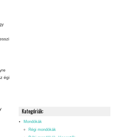
gy
esszi
yre
z égi
y
Kategóriák:
Mondókák
Régi mondókák