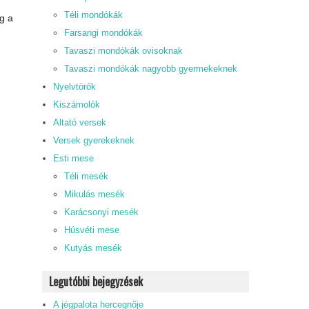
Téli mondókák
ég a
Farsangi mondókák
Tavaszi mondókák ovisoknak
Tavaszi mondókák nagyobb gyermekeknek
Nyelvtörők
Kiszámolók
Altató versek
Versek gyerekeknek
Esti mese
Téli mesék
Mikulás mesék
Karácsonyi mesék
Húsvéti mese
Kutyás mesék
Legutóbbi bejegyzések
A jégpalota hercegnője