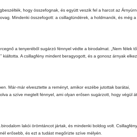
gbeszélték, hogy összefognak, és együtt veszik fel a harcot az Árnyúr
ovag. Mindenki összefogott: a csillagtündérek, a holdmanók, és még a
rcegnő a tenyeréből sugárzó fénnyel védte a birodalmat. „Nem félek tő
” kiáltotta. A csillagfény mindent beragyogott, és a gonosz árnyak elke
en. Már-már elvesztette a reményt, amikor eszébe jutottak barátai,
olva a szíve megtelt fénnyel, ami olyan erősen sugárzott, hogy végül át
A birodalom lakói örömtáncot jártak, és mindenki boldog volt. Csillagfén
él erősebb, és ezt a tudást megőrizte szíve mélyén.