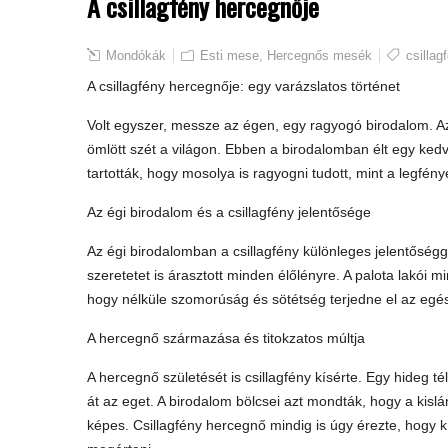
A csillagfény hercegnője
Mondókák
Esti mese
,
Hercegnős mesék
csillag
A csillagfény hercegnője: egy varázslatos történet
Volt egyszer, messze az égen, egy ragyogó birodalom. Az 
ömlött szét a világon. Ebben a birodalomban élt egy kedv
tartották, hogy mosolya is ragyogni tudott, mint a legfény
Az égi birodalom és a csillagfény jelentősége
Az égi birodalomban a csillagfény különleges jelentőség
szeretetet is árasztott minden élőlényre. A palota lakói m
hogy nélküle szomorúság és sötétség terjedne el az egé
A hercegnő származása és titokzatos múltja
A hercegnő születését is csillagfény kísérte. Egy hideg tél
át az eget. A birodalom bölcsei azt mondták, hogy a kisl
képes. Csillagfény hercegnő mindig is úgy érezte, hogy k