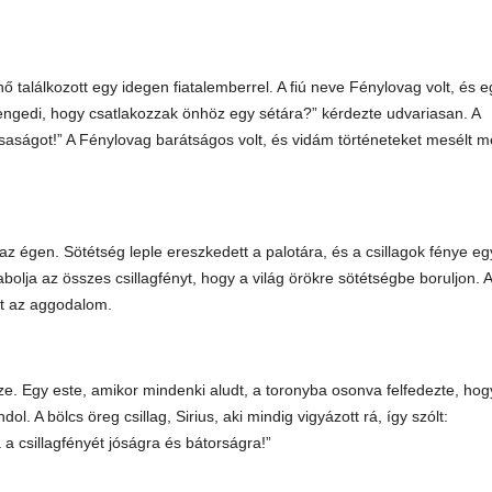
 találkozott egy idegen fiatalemberrel. A fiú neve Fénylovag volt, és e
egengedi, hogy csatlakozzak önhöz egy sétára?” kérdezte udvariasan. A
aságot!” A Fénylovag barátságos volt, és vidám történeteket mesélt m
 égen. Sötétség leple ereszkedett a palotára, és a csillagok fénye eg
bolja az összes csillagfényt, hogy a világ örökre sötétségbe boruljon. A
tt az aggodalom.
e. Egy este, amikor mindenki aludt, a toronyba osonva felfedezte, hog
ol. A bölcs öreg csillag, Sirius, aki mindig vigyázott rá, így szólt:
a csillagfényét jóságra és bátorságra!”