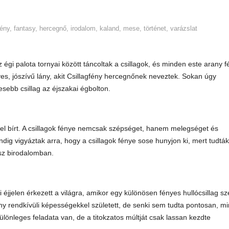
fény
,
fantasy
,
hercegnő
,
irodalom
,
kaland
,
mese
,
történet
,
varázslat
égi palota tornyai között táncoltak a csillagok, és minden este arany f
es, jószívű lány, akit Csillagfény hercegnőnek neveztek. Sokan úgy
esebb csillag az éjszakai égbolton.
gel bírt. A csillagok fénye nemcsak szépséget, hanem melegséget és
indig vigyáztak arra, hogy a csillagok fénye sose hunyjon ki, mert tudták
sz birodalomban.
i éjjelen érkezett a világra, amikor egy különösen fényes hullócsillag sz
ány rendkívüli képességekkel született, de senki sem tudta pontosan, mi
ülönleges feladata van, de a titokzatos múltját csak lassan kezdte