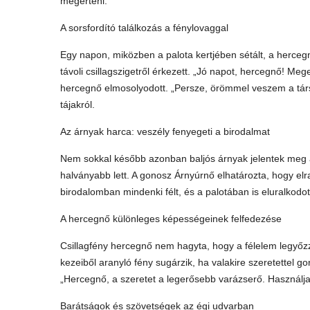
megérteni.
A sorsfordító találkozás a fénylovaggal
Egy napon, miközben a palota kertjében sétált, a hercegnő
távoli csillagszigetről érkezett. „Jó napot, hercegnő! M
hercegnő elmosolyodott. „Persze, örömmel veszem a társ
tájakról.
Az árnyak harca: veszély fenyegeti a birodalmat
Nem sokkal később azonban baljós árnyak jelentek meg az
halványabb lett. A gonosz Árnyúrnő elhatározta, hogy elra
birodalomban mindenki félt, és a palotában is eluralkodo
A hercegnő különleges képességeinek felfedezése
Csillagfény hercegnő nem hagyta, hogy a félelem legyőzz
kezeiből aranyló fény sugárzik, ha valakire szeretettel gond
„Hercegnő, a szeretet a legerősebb varázserő. Használja 
Barátságok és szövetségek az égi udvarban