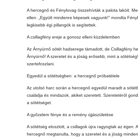
A hercegnő és Fénylovag összehívták a palota lakóit. Me
ellen. „Együtt mindenre képesek vagyunk!” mondta Fényl
legkisebb égi pillangók is segítettek.
A csillagfény ereje a gonosz elleni küzdelemben
Az Árnyúrnő sötét hadserege támadott, de Csillagfény he
Árnyúrnő! A szeretet és a jóság erősebb, mint a sötétség!
szertefoszlani.
Egyedül a sötétségben: a hercegnő próbatétele
Az utolsó harc során a hercegnő egyedül maradt a sötétb
családja és mindazok, akiket szeretett. Szeretetéről gond
a sötétséget.
A győzelem fénye és a remény újjászületése
A sötétség eloszlott, a csillagok újra ragyogtak az égen. 
hercegnő megtanulta, hogy a szeretet és a jóság mindenn