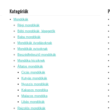
Kategóriák
P
Mondókák
Régi mondókák
Bébi mondókák, lépegetők
Baba mondókák
Mondókák óvodásoknak
Mondókák ovisoknak
Beszédfejlesztő mondókák
Mondóka kicsiknek
Állatos mondókák
Cicás mondókák
Kutyás mondókák
Nyuszis mondókák
Kakasos mondóka
Malacos mondóka
Libás mondókák
Rajzolós mondókák