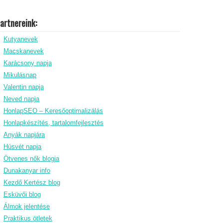
artnereink:
Kutyanevek
Macskanevek
Karácsony napja
Mikulásnap
Valentin napja
Neved napja
HonlapSEO – Keresőoptimalizálás
Honlapkészítés, tartalomfejlesztés
Anyák napjára
Húsvét napja
Ötvenes nők blogja
Dunakanyar info
Kezdő Kertész blog
Esküvői blog
Álmok jelentése
Praktikus ötletek