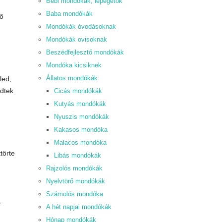
Bébi mondókák, lépegetők
Baba mondókák
nő
Mondókák óvodásoknak
Mondókák ovisoknak
Beszédfejlesztő mondókák
Mondóka kicsiknek
Állatos mondókák
led,
zdtek
Cicás mondókák
Kutyás mondókák
Nyuszis mondókák
Kakasos mondóka
Malacos mondóka
törte
Libás mondókák
Rajzolós mondókák
Nyelvtörő mondókák
Számolós mondóka
y
A hét napjai mondókák
Hónap mondókák