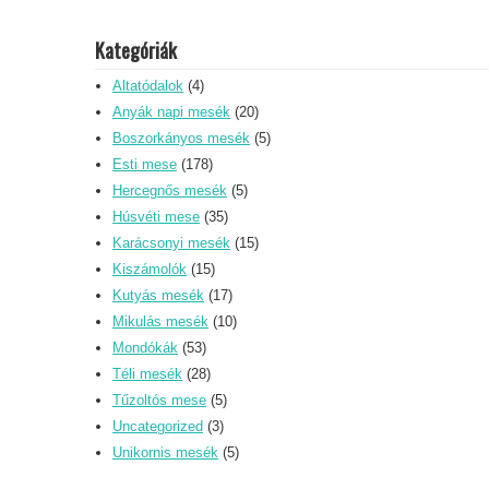
Kategóriák
Altatódalok
(4)
Anyák napi mesék
(20)
Boszorkányos mesék
(5)
Esti mese
(178)
Hercegnős mesék
(5)
Húsvéti mese
(35)
Karácsonyi mesék
(15)
Kiszámolók
(15)
Kutyás mesék
(17)
Mikulás mesék
(10)
Mondókák
(53)
Téli mesék
(28)
Tűzoltós mese
(5)
Uncategorized
(3)
Unikornis mesék
(5)