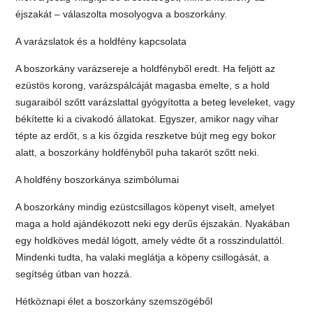
éjszakát – válaszolta mosolyogva a boszorkány.
A varázslatok és a holdfény kapcsolata
A boszorkány varázsereje a holdfényből eredt. Ha feljött az
ezüstös korong, varázspálcáját magasba emelte, s a hold
sugaraiból szőtt varázslattal gyógyította a beteg leveleket, vagy
békítette ki a civakodó állatokat. Egyszer, amikor nagy vihar
tépte az erdőt, s a kis őzgida reszketve bújt meg egy bokor
alatt, a boszorkány holdfényből puha takarót szőtt neki.
A holdfény boszorkánya szimbólumai
A boszorkány mindig ezüstcsillagos köpenyt viselt, amelyet
maga a hold ajándékozott neki egy derűs éjszakán. Nyakában
egy holdköves medál lógott, amely védte őt a rosszindulattól.
Mindenki tudta, ha valaki meglátja a köpeny csillogását, a
segítség útban van hozzá.
Hétköznapi élet a boszorkány szemszögéből