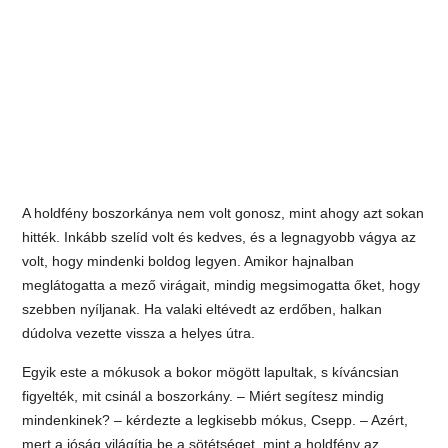
A holdfény boszorkánya nem volt gonosz, mint ahogy azt sokan
hitték. Inkább szelíd volt és kedves, és a legnagyobb vágya az
volt, hogy mindenki boldog legyen. Amikor hajnalban
meglátogatta a mező virágait, mindig megsimogatta őket, hogy
szebben nyíljanak. Ha valaki eltévedt az erdőben, halkan
dúdolva vezette vissza a helyes útra.
Egyik este a mókusok a bokor mögött lapultak, s kíváncsian
figyelték, mit csinál a boszorkány. – Miért segítesz mindig
mindenkinek? – kérdezte a legkisebb mókus, Csepp. – Azért,
mert a jóság világítja be a sötétséget, mint a holdfény az