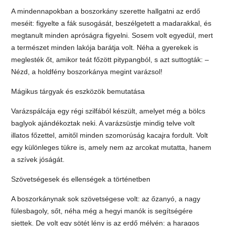
A mindennapokban a boszorkány szerette hallgatni az erdő
meséit: figyelte a fák susogását, beszélgetett a madarakkal, és
megtanult minden apróságra figyelni. Sosem volt egyedül, mert
a természet minden lakója barátja volt. Néha a gyerekek is
meglesték őt, amikor teát főzött pitypangból, s azt suttogták: –
Nézd, a holdfény boszorkánya megint varázsol!
Mágikus tárgyak és eszközök bemutatása
Varázspálcája egy régi szilfából készült, amelyet még a bölcs
baglyok ajándékoztak neki. A varázsüstje mindig telve volt
illatos főzettel, amitől minden szomorúság kacajra fordult. Volt
egy különleges tükre is, amely nem az arcokat mutatta, hanem
a szívek jóságát.
Szövetségesek és ellenségek a történetben
A boszorkánynak sok szövetségese volt: az őzanyó, a nagy
fülesbagoly, sőt, néha még a hegyi manók is segítségére
siettek. De volt egy sötét lény is az erdő mélyén: a haragos