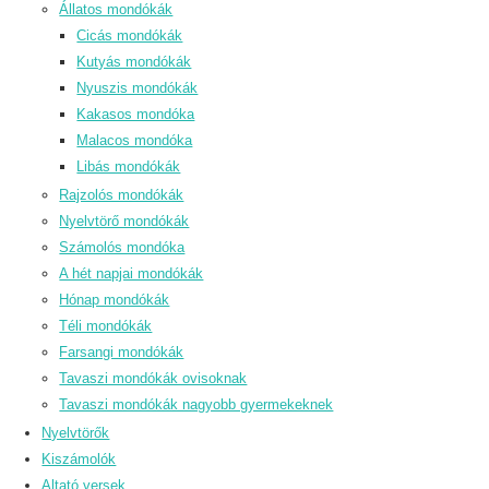
Állatos mondókák
Cicás mondókák
Kutyás mondókák
Nyuszis mondókák
Kakasos mondóka
Malacos mondóka
Libás mondókák
Rajzolós mondókák
Nyelvtörő mondókák
Számolós mondóka
A hét napjai mondókák
Hónap mondókák
Téli mondókák
Farsangi mondókák
Tavaszi mondókák ovisoknak
Tavaszi mondókák nagyobb gyermekeknek
Nyelvtörők
Kiszámolók
Altató versek