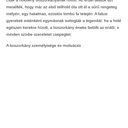
mesélték, hogy már az első telihold óta ott él a sűrű rengeteg
mélyén, egy hatalmas, ezüstös lombú fa tetején. A falusi
gyerekek esténként egymásnak suttogták a legendát: ha a hold
egészen kerekre hízott, a boszorkány éneke betölti az erdőt, s
minden szívbe szeretetet csepegtet.
A boszorkány személyisége és motivációi