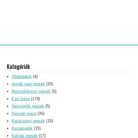
Kategóriák
Altatódalok
(4)
Anyák napi mesék
(20)
Boszorkányos mesék
(5)
Esti mese
(178)
Hercegnős mesék
(5)
Húsvéti mese
(35)
Karácsonyi mesék
(15)
Kiszámolók
(15)
Kutyás mesék
(17)