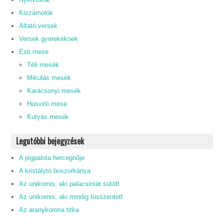
Kiszámolók
Altató versek
Versek gyerekeknek
Esti mese
Téli mesék
Mikulás mesék
Karácsonyi mesék
Húsvéti mese
Kutyás mesék
Legutóbbi bejegyzések
A jégpalota hercegnője
A kristálytó boszorkánya
Az unikornis, aki palacsintát sütött
Az unikornis, aki mindig tüsszentett
Az aranykorona titka