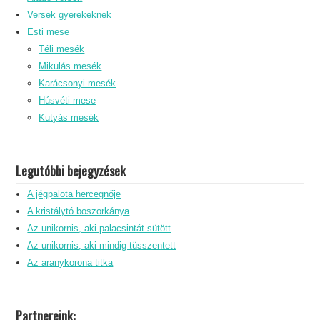
Versek gyerekeknek
Esti mese
Téli mesék
Mikulás mesék
Karácsonyi mesék
Húsvéti mese
Kutyás mesék
Legutóbbi bejegyzések
A jégpalota hercegnője
A kristálytó boszorkánya
Az unikornis, aki palacsintát sütött
Az unikornis, aki mindig tüsszentett
Az aranykorona titka
Partnereink: