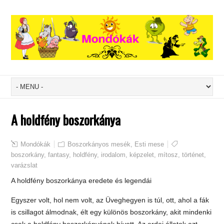
A holdfény boszorkánya
Mondókák
Boszorkányos mesék
,
Esti mese
boszorkány
,
fantasy
,
holdfény
,
irodalom
,
képzelet
,
mítosz
,
történet
,
varázslat
A holdfény boszorkánya eredete és legendái
Egyszer volt, hol nem volt, az Üveghegyen is túl, ott, ahol a fák
is csillagot álmodnak, élt egy különös boszorkány, akit mindenki
csak a holdfény boszorkányának hívott. Az erdei állatok azt