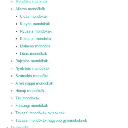
Mondóka kicsiknek
Állatos mondókák
Cicás mondókák
Kutyás mondókák
Nyuszis mondókák
Kakasos mondóka
Malacos mondóka
Libás mondókák
Rajzolós mondókák
Nyelvtörő mondókák
Számolós mondóka
A hét napjai mondókák
Hónap mondókák
Téli mondókák
Farsangi mondókák
Tavaszi mondókák ovisoknak
Tavaszi mondókák nagyobb gyermekeknek
Nyelvtörők