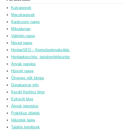
Kutyanevek
Macskanevek
Karácsony napja
Mikulásnap
Valentin napja
Neved napja
HonlapSEO – Keresőoptimalizálás
Honlapkészítés, tartalomfejlesztés
Anyák napjára
Húsvét napja
Ötvenes nők blogja
Dunakanyar info
Kezdő Kertész blog
Esküvői blog
Álmok jelentése
Praktikus ötletek
Idézetek lapja
Találós kérdések