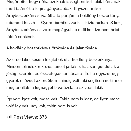
Megértette, hogy néha azoknak is segíteni kell, akik bántanak,
mert talán ők a legmagányosabbak. Egyszer, mikor
Árnyboszorkány sírva ült a tó partján, a holdfény boszorkánya
odament hozzá. – Gyere, barátkozzunk! – hívta halkan. S lám,
Árnyboszorkány szíve is meglágyult, s ettől kezdve nem ártott
többé senkinek.
A holdfény boszorkánya öröksége és jelentősége
Az erdő lakói sosem felejtették el a holdfény boszorkányát.
Minden teliholdkor közös táncot jártak, s hálásan gondoltak a
jóság, szeretet és összefogás tanításaira. És ha egyszer egy
gyerek eltévedt az erdőben, mindig volt, aki segítsen neki, mert
megtanulták: a legnagyobb varázslat a szívben lakik.
Így volt, igaz volt, mese volt! Talán nem is igaz, de ilyen mese
volt! Így volt, úgy volt, talán nem is volt!
Post Views:
373