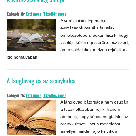
Kategóriák:
Esti mese
,
Tűzoltós mese
A varázssisak legendája
évszázadok óta él a falusiak
emlékezetében. Sokan hiszik, hogy
viselője különleges erőre tesz szert,
ám a valódi titok mélyen rejtőzik az
idő homályában.
A lánglovag és az aranykulcs
Kategóriák:
Esti mese
,
Tűzoltós mese
A lánglovag bátorsága nem csupán
a tüzek oltásában rejlik, hanem
abban is, hogy képes megtalálni az
aranykulcsot – azt a megoldást,
amellyel minden ajtó kinyílik a