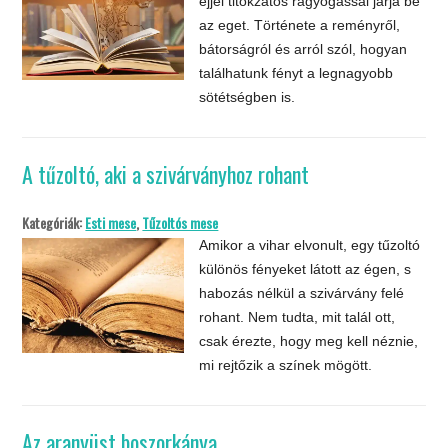
éjjel titokzatos ragyogással járja be
az eget. Története a reményről,
bátorságról és arról szól, hogyan
találhatunk fényt a legnagyobb
sötétségben is.
A tűzoltó, aki a szivárványhoz rohant
Kategóriák:
Esti mese
,
Tűzoltós mese
Amikor a vihar elvonult, egy tűzoltó
különös fényeket látott az égen, s
habozás nélkül a szivárvány felé
rohant. Nem tudta, mit talál ott,
csak érezte, hogy meg kell néznie,
mi rejtőzik a színek mögött.
Az aranyüst boszorkánya