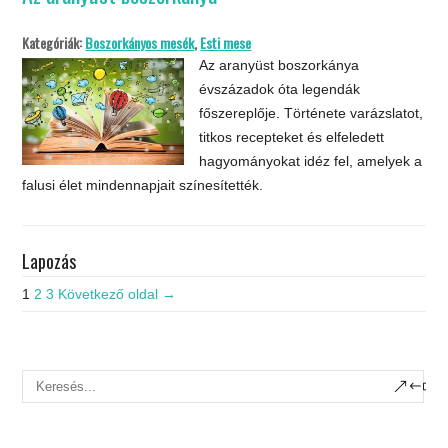
Kategóriák:
Boszorkányos mesék
,
Esti mese
Az aranyüst boszorkánya
évszázadok óta legendák
főszereplője. Története varázslatot,
titkos recepteket és elfeledett
hagyományokat idéz fel, amelyek a
falusi élet mindennapjait színesítették.
Lapozás
1
2
3
Következő oldal →