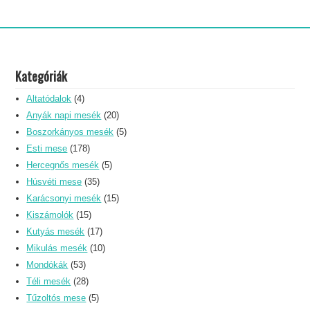
Kategóriák
Altatódalok
(4)
Anyák napi mesék
(20)
Boszorkányos mesék
(5)
Esti mese
(178)
Hercegnős mesék
(5)
Húsvéti mese
(35)
Karácsonyi mesék
(15)
Kiszámolók
(15)
Kutyás mesék
(17)
Mikulás mesék
(10)
Mondókák
(53)
Téli mesék
(28)
Tűzoltós mese
(5)