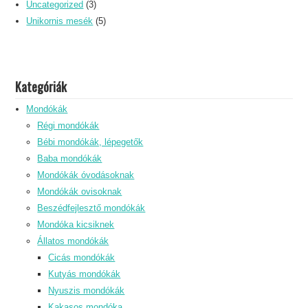
Uncategorized
(3)
Unikornis mesék
(5)
Kategóriák
Mondókák
Régi mondókák
Bébi mondókák, lépegetők
Baba mondókák
Mondókák óvodásoknak
Mondókák ovisoknak
Beszédfejlesztő mondókák
Mondóka kicsiknek
Állatos mondókák
Cicás mondókák
Kutyás mondókák
Nyuszis mondókák
Kakasos mondóka