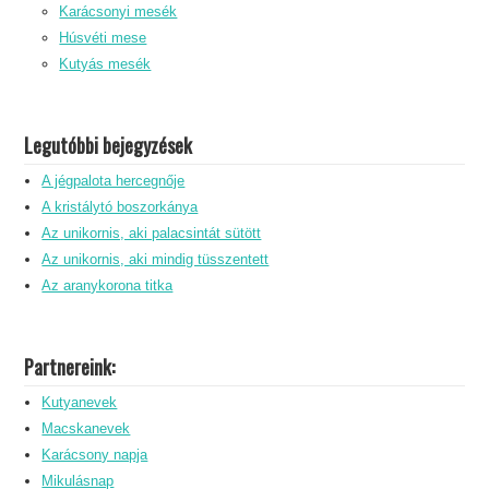
Karácsonyi mesék
Húsvéti mese
Kutyás mesék
Legutóbbi bejegyzések
A jégpalota hercegnője
A kristálytó boszorkánya
Az unikornis, aki palacsintát sütött
Az unikornis, aki mindig tüsszentett
Az aranykorona titka
Partnereink:
Kutyanevek
Macskanevek
Karácsony napja
Mikulásnap