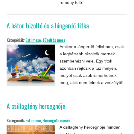
remény felé.
A bátor tűzoltó és a lángerdő titka
Kategóriák:
Esti mese
,
Tűzoltós mese
Amikor a lángerdő fellobban, csak
a legbátrabb tűzoltók mernek
szembenézni vele. Egy titok
azonban rejtőzik a tűz mélyén,
melyet csak azok ismerhetnek
meg, akik nem félnek a veszélytől.
A csillagfény hercegnője
Kategóriák:
Esti mese
,
Hercegnős mesék
A csillagfény hercegnője minden