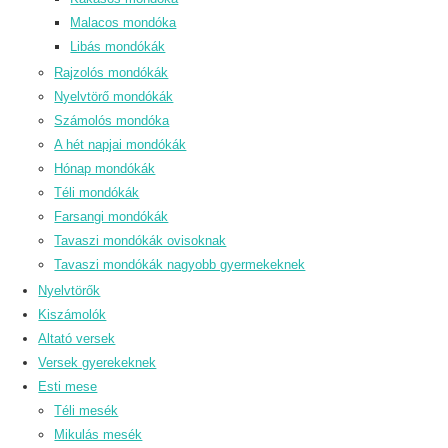
Malacos mondóka
Libás mondókák
Rajzolós mondókák
Nyelvtörő mondókák
Számolós mondóka
A hét napjai mondókák
Hónap mondókák
Téli mondókák
Farsangi mondókák
Tavaszi mondókák ovisoknak
Tavaszi mondókák nagyobb gyermekeknek
Nyelvtörők
Kiszámolók
Altató versek
Versek gyerekeknek
Esti mese
Téli mesék
Mikulás mesék