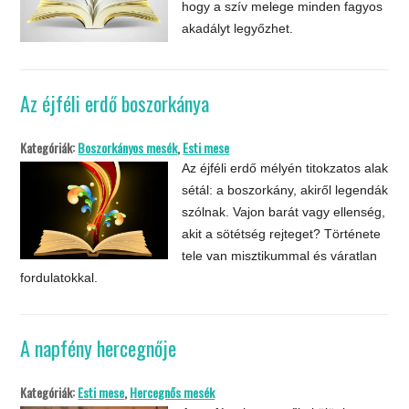
hogy a szív melege minden fagyos
akadályt legyőzhet.
Az éjféli erdő boszorkánya
Kategóriák:
Boszorkányos mesék
,
Esti mese
Az éjféli erdő mélyén titokzatos alak
sétál: a boszorkány, akiről legendák
szólnak. Vajon barát vagy ellenség,
akit a sötétség rejteget? Története
tele van misztikummal és váratlan
fordulatokkal.
A napfény hercegnője
Kategóriák:
Esti mese
,
Hercegnős mesék