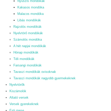
Nyuszis mondókák
Kakasos mondóka
Malacos mondóka
Libás mondókák
Rajzolós mondókák
Nyelvtörő mondókák
Számolós mondóka
A hét napjai mondókák
Hónap mondókák
Téli mondókák
Farsangi mondókák
Tavaszi mondókák ovisoknak
Tavaszi mondókák nagyobb gyermekeknek
Nyelvtörők
Kiszámolók
Altató versek
Versek gyerekeknek
Esti mese