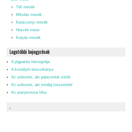
Téli mesék
Mikulás mesék
Karácsonyi mesék
Húsvéti mese
Kutyás mesék
Legutóbbi bejegyzések
A jégpalota hercegnője
A kristálytó boszorkánya
Az unikornis, aki palacsintát sütött
Az unikornis, aki mindig tüsszentett
Az aranykorona titka
.