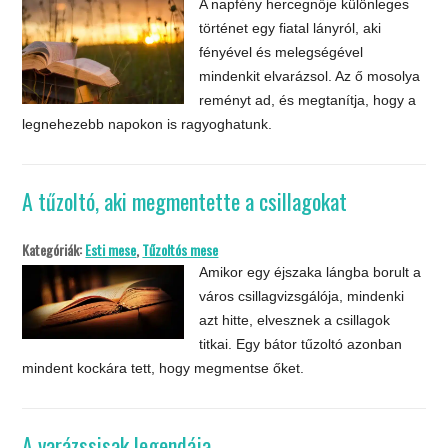
A napfény hercegnője különleges
történet egy fiatal lányról, aki
fényével és melegségével
mindenkit elvarázsol. Az ő mosolya
reményt ad, és megtanítja, hogy a
legnehezebb napokon is ragyoghatunk.
A tűzoltó, aki megmentette a csillagokat
Kategóriák:
Esti mese
,
Tűzoltós mese
Amikor egy éjszaka lángba borult a
város csillagvizsgálója, mindenki
azt hitte, elvesznek a csillagok
titkai. Egy bátor tűzoltó azonban
mindent kockára tett, hogy megmentse őket.
A varázssisak legendája