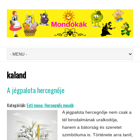
kaland
A jégpalota hercegnője
Kategóriák:
Esti mese
,
Hercegnős mesék
A jégpalota hercegnője nem csak a
tél birodalmának uralkodója,
hanem a bátorság és szeretet
szimbóluma is. Története arra tanít,