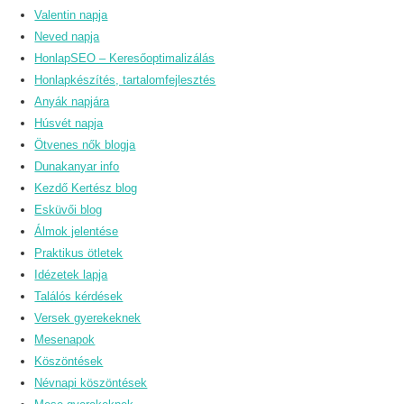
Valentin napja
Neved napja
HonlapSEO – Keresőoptimalizálás
Honlapkészítés, tartalomfejlesztés
Anyák napjára
Húsvét napja
Ötvenes nők blogja
Dunakanyar info
Kezdő Kertész blog
Esküvői blog
Álmok jelentése
Praktikus ötletek
Idézetek lapja
Találós kérdések
Versek gyerekeknek
Mesenapok
Köszöntések
Névnapi köszöntések