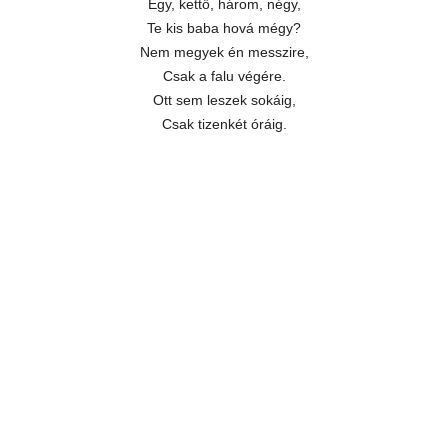
Egy, kettő, három, négy,
Te kis baba hová mégy?
Nem megyek én messzire,
Csak a falu végére.
Ott sem leszek sokáig,
Csak tizenkét óráig.