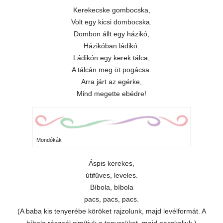
Kerekecske gombocska,
Volt egy kicsi dombocska.
Dombon állt egy házikó,
Házikóban ládikó.
Ládikón egy kerek tálca,
A tálcán meg öt pogácsa.
Arra járt az egérke,
Mind megette ebédre!
Mondókák
Áspis kerekes,
útifüves, leveles.
Bíbola, bíbola
pacs, pacs, pacs.
(A baba kis tenyerébe köröket rajzolunk, majd levélformát. A