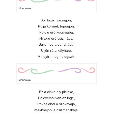
Mondókák
Aki fázik, vacogjon,
Fújja körmét, topogjon.
Földig érő kucsmába,
Nyakig érő csizmába,
Bújjon be a dunyhába,
Üljön rá a kályhára,
Mindjárt megmelegszik.
Mondókák
Ez a cinke oly picinke,
Falevélből van az inge,
Pókhálóból a szoknyája,
makkhéjból a csizmácskája.