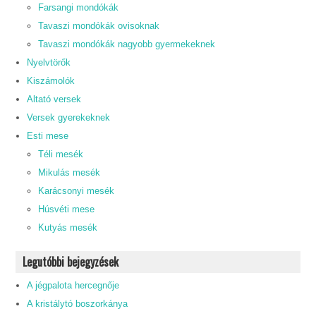
Farsangi mondókák
Tavaszi mondókák ovisoknak
Tavaszi mondókák nagyobb gyermekeknek
Nyelvtörők
Kiszámolók
Altató versek
Versek gyerekeknek
Esti mese
Téli mesék
Mikulás mesék
Karácsonyi mesék
Húsvéti mese
Kutyás mesék
Legutóbbi bejegyzések
A jégpalota hercegnője
A kristálytó boszorkánya