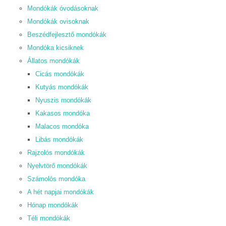
Mondókák óvodásoknak
Mondókák ovisoknak
Beszédfejlesztő mondókák
Mondóka kicsiknek
Állatos mondókák
Cicás mondókák
Kutyás mondókák
Nyuszis mondókák
Kakasos mondóka
Malacos mondóka
Libás mondókák
Rajzolós mondókák
Nyelvtörő mondókák
Számolós mondóka
A hét napjai mondókák
Hónap mondókák
Téli mondókák