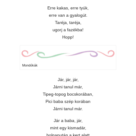
Erre kakas, erre tyúk,
erre van a gyalogút.
Taréja, taréja,
ugorj a fazékba!
Hopp!
Mondókák
Jár, jár, jár,
Járni tanul már,
Tipeg-topog bocskorában,
Pici baba szép korában
Járni tanul már.
Jár a baba, jár,
mint egy kismadár,
holnapután a kert alatt