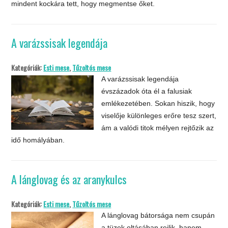
mindent kockára tett, hogy megmentse őket.
A varázssisak legendája
Kategóriák:
Esti mese
,
Tűzoltós mese
A varázssisak legendája
évszázadok óta él a falusiak
emlékezetében. Sokan hiszik, hogy
viselője különleges erőre tesz szert,
ám a valódi titok mélyen rejtőzik az
idő homályában.
A lánglovag és az aranykulcs
Kategóriák:
Esti mese
,
Tűzoltós mese
A lánglovag bátorsága nem csupán
a tüzek oltásában rejlik, hanem