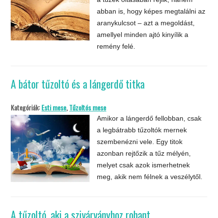
abban is, hogy képes megtalálni az
aranykulcsot – azt a megoldást,
amellyel minden ajtó kinyílik a
remény felé.
A bátor tűzoltó és a lángerdő titka
Kategóriák:
Esti mese
,
Tűzoltós mese
Amikor a lángerdő fellobban, csak
a legbátrabb tűzoltók mernek
szembenézni vele. Egy titok
azonban rejtőzik a tűz mélyén,
melyet csak azok ismerhetnek
meg, akik nem félnek a veszélytől.
A tűzoltó, aki a szivárványhoz rohant