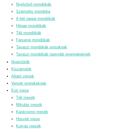
Nyelvtörő mondókák
Számolós mondóka
A hét napjai mondókák
Hónap mondókák
Téli mondókák
Farsangi mondókák
Tavaszi mondókák ovisoknak
Tavaszi mondókák nagyobb gyermekeknek
Nyelvtörők
Kiszámolók
Altató versek
Versek gyerekeknek
Esti mese
Téli mesék
Mikulás mesék
Karácsonyi mesék
Húsvéti mese
Kutyás mesék