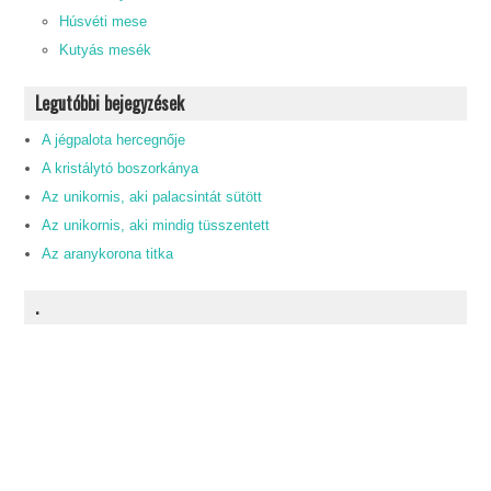
Húsvéti mese
Kutyás mesék
Legutóbbi bejegyzések
A jégpalota hercegnője
A kristálytó boszorkánya
Az unikornis, aki palacsintát sütött
Az unikornis, aki mindig tüsszentett
Az aranykorona titka
.