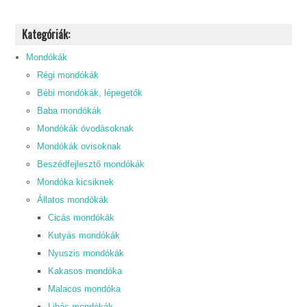
Kategóriák:
Mondókák
Régi mondókák
Bébi mondókák, lépegetők
Baba mondókák
Mondókák óvodásoknak
Mondókák ovisoknak
Beszédfejlesztő mondókák
Mondóka kicsiknek
Állatos mondókák
Cicás mondókák
Kutyás mondókák
Nyuszis mondókák
Kakasos mondóka
Malacos mondóka
Libás mondókák