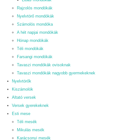
Rajzolós mondókák
Nyelvtörő mondókák
Számolós mondóka
A hét napjai mondókák
Hónap mondókák
Téli mondókák
Farsangi mondókák
Tavaszi mondókák ovisoknak
Tavaszi mondókák nagyobb gyermekeknek
Nyelvtörők
Kiszámolók
Altató versek
Versek gyerekeknek
Esti mese
Téli mesék
Mikulás mesék
Karácsonyi mesék