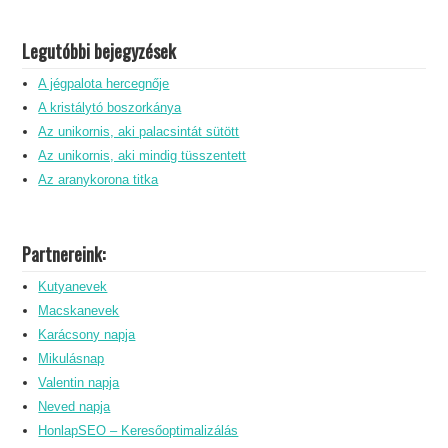
Legutóbbi bejegyzések
A jégpalota hercegnője
A kristálytó boszorkánya
Az unikornis, aki palacsintát sütött
Az unikornis, aki mindig tüsszentett
Az aranykorona titka
Partnereink:
Kutyanevek
Macskanevek
Karácsony napja
Mikulásnap
Valentin napja
Neved napja
HonlapSEO – Keresőoptimalizálás