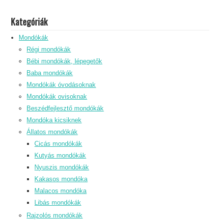
Kategóriák
Mondókák
Régi mondókák
Bébi mondókák, lépegetők
Baba mondókák
Mondókák óvodásoknak
Mondókák ovisoknak
Beszédfejlesztő mondókák
Mondóka kicsiknek
Állatos mondókák
Cicás mondókák
Kutyás mondókák
Nyuszis mondókák
Kakasos mondóka
Malacos mondóka
Libás mondókák
Rajzolós mondókák