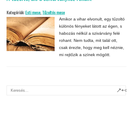
Kategóriák:
Esti mese
,
Tűzoltós mese
Amikor a vihar elvonult, egy tűzoltó
különös fényeket látott az égen, s
habozás nélkül a szivárvány felé
rohant. Nem tudta, mit talál ott,
csak érezte, hogy meg kell néznie,
mi rejtőzik a színek mögött.