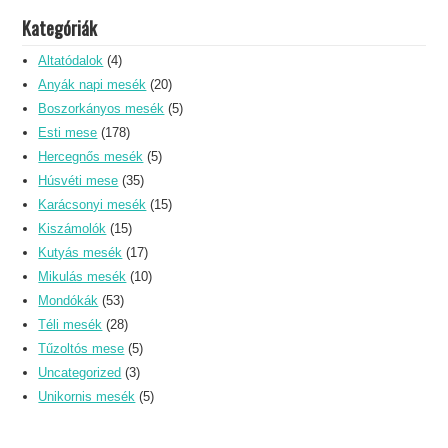
Kategóriák
Altatódalok
(4)
Anyák napi mesék
(20)
Boszorkányos mesék
(5)
Esti mese
(178)
Hercegnős mesék
(5)
Húsvéti mese
(35)
Karácsonyi mesék
(15)
Kiszámolók
(15)
Kutyás mesék
(17)
Mikulás mesék
(10)
Mondókák
(53)
Téli mesék
(28)
Tűzoltós mese
(5)
Uncategorized
(3)
Unikornis mesék
(5)