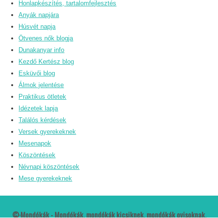
Honlapkészítés, tartalomfejlesztés
Anyák napjára
Húsvét napja
Ötvenes nők blogja
Dunakanyar info
Kezdő Kertész blog
Esküvői blog
Álmok jelentése
Praktikus ötletek
Idézetek lapja
Találós kérdések
Versek gyerekeknek
Mesenapok
Köszöntések
Névnapi köszöntések
Mese gyerekeknek
©·Mondókák - Mondókák, mondókák kicsiknek, mondókák ovisoknak,