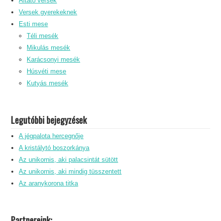
Altató versek
Versek gyerekeknek
Esti mese
Téli mesék
Mikulás mesék
Karácsonyi mesék
Húsvéti mese
Kutyás mesék
Legutóbbi bejegyzések
A jégpalota hercegnője
A kristálytó boszorkánya
Az unikornis, aki palacsintát sütött
Az unikornis, aki mindig tüsszentett
Az aranykorona titka
Partnereink: