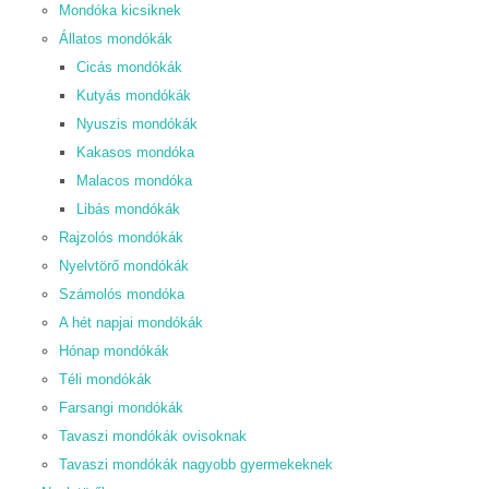
Mondóka kicsiknek
Állatos mondókák
Cicás mondókák
Kutyás mondókák
Nyuszis mondókák
Kakasos mondóka
Malacos mondóka
Libás mondókák
Rajzolós mondókák
Nyelvtörő mondókák
Számolós mondóka
A hét napjai mondókák
Hónap mondókák
Téli mondókák
Farsangi mondókák
Tavaszi mondókák ovisoknak
Tavaszi mondókák nagyobb gyermekeknek