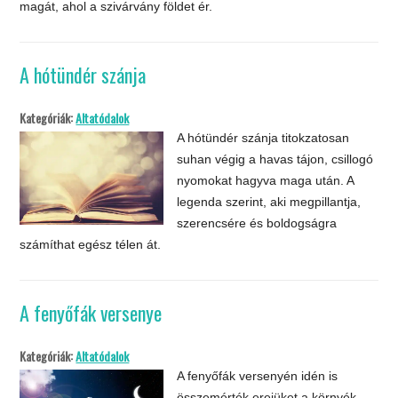
magát, ahol a szivárvány földet ér.
A hótündér szánja
Kategóriák:
Altatódalok
A hótündér szánja titokzatosan
suhan végig a havas tájon, csillogó
nyomokat hagyva maga után. A
legenda szerint, aki megpillantja,
szerencsére és boldogságra
számíthat egész télen át.
A fenyőfák versenye
Kategóriák:
Altatódalok
A fenyőfák versenyén idén is
összemérték erejüket a környék