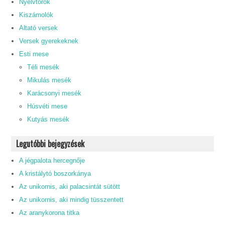
Nyelvtörők
Kiszámolók
Altató versek
Versek gyerekeknek
Esti mese
Téli mesék
Mikulás mesék
Karácsonyi mesék
Húsvéti mese
Kutyás mesék
Legutóbbi bejegyzések
A jégpalota hercegnője
A kristálytó boszorkánya
Az unikornis, aki palacsintát sütött
Az unikornis, aki mindig tüsszentett
Az aranykorona titka