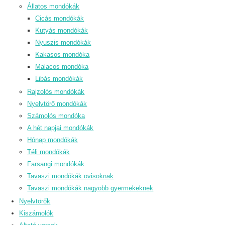
Állatos mondókák
Cicás mondókák
Kutyás mondókák
Nyuszis mondókák
Kakasos mondóka
Malacos mondóka
Libás mondókák
Rajzolós mondókák
Nyelvtörő mondókák
Számolós mondóka
A hét napjai mondókák
Hónap mondókák
Téli mondókák
Farsangi mondókák
Tavaszi mondókák ovisoknak
Tavaszi mondókák nagyobb gyermekeknek
Nyelvtörők
Kiszámolók