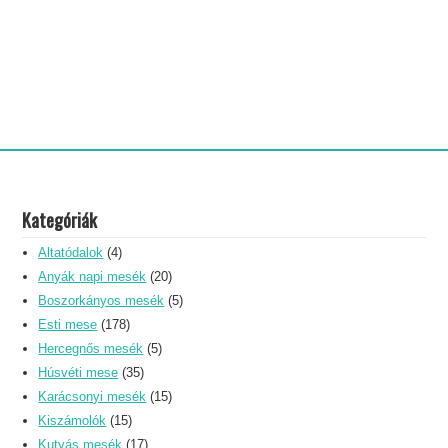
Kategóriák
Altatódalok
(4)
Anyák napi mesék
(20)
Boszorkányos mesék
(5)
Esti mese
(178)
Hercegnős mesék
(5)
Húsvéti mese
(35)
Karácsonyi mesék
(15)
Kiszámolók
(15)
Kutyás mesék
(17)