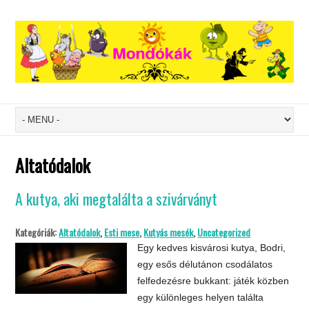
Altatódalok
A kutya, aki megtalálta a szivárványt
Kategóriák:
Altatódalok
,
Esti mese
,
Kutyás mesék
,
Uncategorized
Egy kedves kisvárosi kutya, Bodri,
egy esős délutánon csodálatos
felfedezésre bukkant: játék közben
egy különleges helyen találta