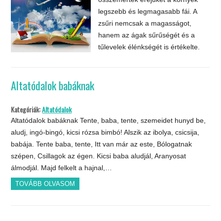
legszebb és legmagasabb fái. A
zsűri nemcsak a magasságot,
hanem az ágak sűrűségét és a
tűlevelek élénkségét is értékelte.
Altatódalok babáknak
Kategóriák:
Altatódalok
Altatódalok babáknak Tente, baba, tente, szemeidet hunyd be,
aludj, ingó-bingó, kicsi rózsa bimbó! Alszik az ibolya, csicsija,
babája. Tente baba, tente, Itt van már az este, Bólogatnak
szépen, Csillagok az égen. Kicsi baba aludjál, Aranyosat
álmodjál. Majd felkelt a hajnal,…
TOVÁBB OLVASOM