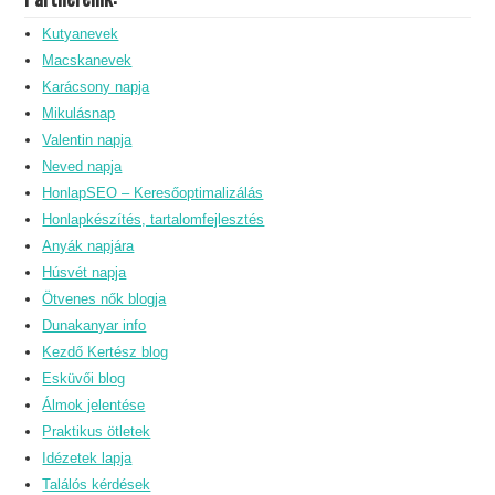
Kutyanevek
Macskanevek
Karácsony napja
Mikulásnap
Valentin napja
Neved napja
HonlapSEO – Keresőoptimalizálás
Honlapkészítés, tartalomfejlesztés
Anyák napjára
Húsvét napja
Ötvenes nők blogja
Dunakanyar info
Kezdő Kertész blog
Esküvői blog
Álmok jelentése
Praktikus ötletek
Idézetek lapja
Találós kérdések