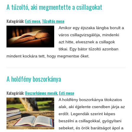
A tűzoltó, aki megmentette a csillagokat
Kategóriák:
Esti mese
,
Tűzoltós mese
Amikor egy éjszaka lángba borult a
város csillagvizsgálója, mindenki
azt hitte, elvesznek a csillagok
titkai. Egy bátor tűzoltó azonban
mindent kockára tett, hogy megmentse őket.
A holdfény boszorkánya
Kategóriák:
Boszorkányos mesék
,
Esti mese
A holdfény boszorkánya titokzatos
alak, aki éjjelente csendben járja az
erdőt. Legendák szerint képes
beszélni a csillagokkal, gyógyítani
sebeket, és örök barátságot ápol a