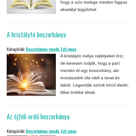
hogy a szív melege minden fagyos
akadályt legyőzhet.
A kristálytó boszorkánya
Kategóriák:
Boszorkányos mesék
,
Esti mese
A kristálytó mélye rejtélyeket őriz,
de kevesen tudják, hogy a part
mentén él egy boszorkány, aki
évszázadok óta védi a tavat és
lakóit. Legendák szövik körül életét,
titkai örökké élnek.
Az éjféli erdő boszorkánya
Kategóriák:
Boszorkányos mesék
,
Esti mese