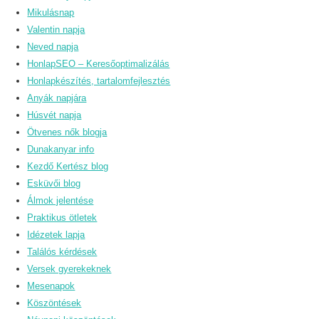
Mikulásnap
Valentin napja
Neved napja
HonlapSEO – Keresőoptimalizálás
Honlapkészítés, tartalomfejlesztés
Anyák napjára
Húsvét napja
Ötvenes nők blogja
Dunakanyar info
Kezdő Kertész blog
Esküvői blog
Álmok jelentése
Praktikus ötletek
Idézetek lapja
Találós kérdések
Versek gyerekeknek
Mesenapok
Köszöntések