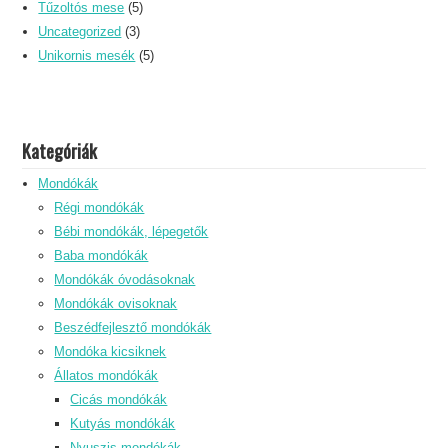
Tűzoltós mese
(5)
Uncategorized
(3)
Unikornis mesék
(5)
Kategóriák
Mondókák
Régi mondókák
Bébi mondókák, lépegetők
Baba mondókák
Mondókák óvodásoknak
Mondókák ovisoknak
Beszédfejlesztő mondókák
Mondóka kicsiknek
Állatos mondókák
Cicás mondókák
Kutyás mondókák
Nyuszis mondókák