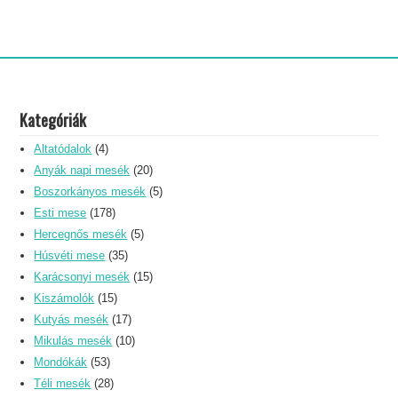
Kategóriák
Altatódalok
(4)
Anyák napi mesék
(20)
Boszorkányos mesék
(5)
Esti mese
(178)
Hercegnős mesék
(5)
Húsvéti mese
(35)
Karácsonyi mesék
(15)
Kiszámolók
(15)
Kutyás mesék
(17)
Mikulás mesék
(10)
Mondókák
(53)
Téli mesék
(28)