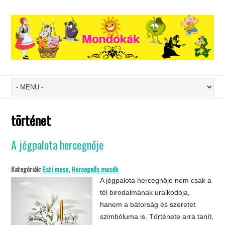
történet
A jégpalota hercegnője
Kategóriák:
Esti mese
,
Hercegnős mesék
A jégpalota hercegnője nem csak a
tél birodalmának uralkodója,
hanem a bátorság és szeretet
szimbóluma is. Története arra tanít,