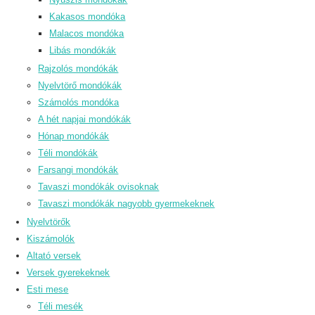
Kakasos mondóka
Malacos mondóka
Libás mondókák
Rajzolós mondókák
Nyelvtörő mondókák
Számolós mondóka
A hét napjai mondókák
Hónap mondókák
Téli mondókák
Farsangi mondókák
Tavaszi mondókák ovisoknak
Tavaszi mondókák nagyobb gyermekeknek
Nyelvtörők
Kiszámolók
Altató versek
Versek gyerekeknek
Esti mese
Téli mesék