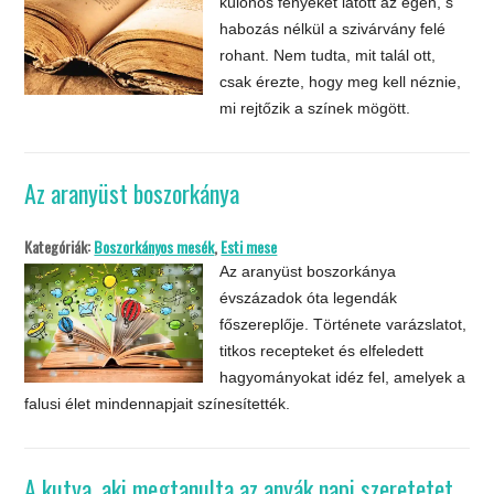
különös fényeket látott az égen, s
habozás nélkül a szivárvány felé
rohant. Nem tudta, mit talál ott,
csak érezte, hogy meg kell néznie,
mi rejtőzik a színek mögött.
Az aranyüst boszorkánya
Kategóriák:
Boszorkányos mesék
,
Esti mese
Az aranyüst boszorkánya
évszázadok óta legendák
főszereplője. Története varázslatot,
titkos recepteket és elfeledett
hagyományokat idéz fel, amelyek a
falusi élet mindennapjait színesítették.
A kutya, aki megtanulta az anyák napi szeretetet