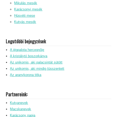
Mikulás mesék
Karácsonyi mesék
Húsvéti mese
Kutyás mesék
Legutóbbi bejegyzések
A jégpalota hercegnője
A kristálytó boszorkánya
Az unikornis, aki palacsintát sütött
Az unikornis, aki mindig tüsszentett
Az aranykorona titka
Partnereink:
Kutyanevek
Macskanevek
Karácsony napja