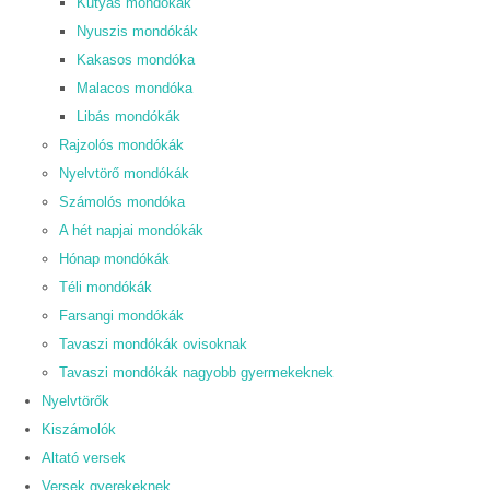
Kutyás mondókák
Nyuszis mondókák
Kakasos mondóka
Malacos mondóka
Libás mondókák
Rajzolós mondókák
Nyelvtörő mondókák
Számolós mondóka
A hét napjai mondókák
Hónap mondókák
Téli mondókák
Farsangi mondókák
Tavaszi mondókák ovisoknak
Tavaszi mondókák nagyobb gyermekeknek
Nyelvtörők
Kiszámolók
Altató versek
Versek gyerekeknek