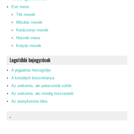
Esti mese
Téli mesék
Mikulás mesék
Karácsonyi mesék
Húsvéti mese
Kutyás mesék
Legutóbbi bejegyzések
A jégpalota hercegnője
A kristálytó boszorkánya
Az unikornis, aki palacsintát sütött
Az unikornis, aki mindig tüsszentett
Az aranykorona titka
.