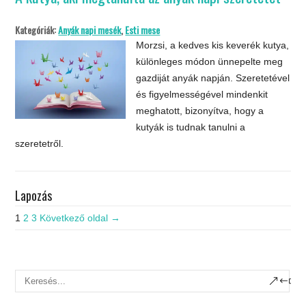
Kategóriák:
Anyák napi mesék
,
Esti mese
Morzsi, a kedves kis keverék kutya,
különleges módon ünnepelte meg
gazdiját anyák napján. Szeretetével
és figyelmességével mindenkit
meghatott, bizonyítva, hogy a
kutyák is tudnak tanulni a
szeretetről.
Lapozás
1
2
3
Következő oldal →