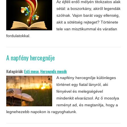
Az éjféli erdő mélyén titokzatos alak
sétál: a boszorkány, akiről legendák
szólnak. Vajon barát vagy ellenség,
akit a sötétség rejteget? Története
tele van misztikummal és váratlan
fordulatokkal.
A napfény hercegnője
Kategóriák:
Esti mese
,
Hercegnős mesék
A napfény hercegnője különleges
történet egy fiatal lányról, aki
fényével és melegségével
mindenkit elvarázsol. Az ő mosolya
reményt ad, és megtanítja, hogy a
legnehezebb napokon is ragyoghatunk.