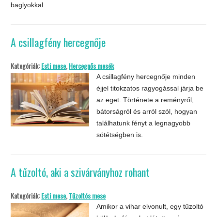
baglyokkal.
A csillagfény hercegnője
Kategóriák:
Esti mese
,
Hercegnős mesék
A csillagfény hercegnője minden
éjjel titokzatos ragyogással járja be
az eget. Története a reményről,
bátorságról és arról szól, hogyan
találhatunk fényt a legnagyobb
sötétségben is.
A tűzoltó, aki a szivárványhoz rohant
Kategóriák:
Esti mese
,
Tűzoltós mese
Amikor a vihar elvonult, egy tűzoltó