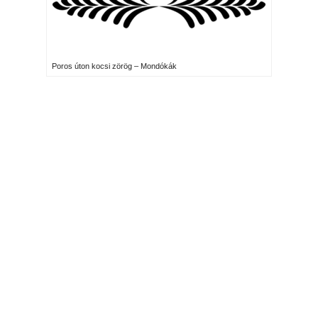
Poros úton kocsi zörög – Mondókák