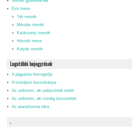
Versek gyerekeknek
Esti mese
Téli mesék
Mikulás mesék
Karácsonyi mesék
Húsvéti mese
Kutyás mesék
Legutóbbi bejegyzések
A jégpalota hercegnője
A kristálytó boszorkánya
Az unikornis, aki palacsintát sütött
Az unikornis, aki mindig tüsszentett
Az aranykorona titka
.