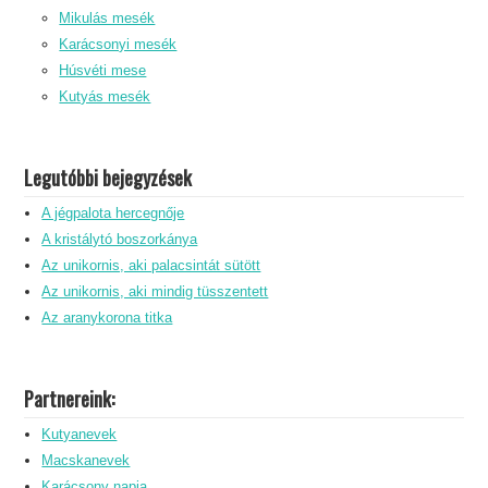
Mikulás mesék
Karácsonyi mesék
Húsvéti mese
Kutyás mesék
Legutóbbi bejegyzések
A jégpalota hercegnője
A kristálytó boszorkánya
Az unikornis, aki palacsintát sütött
Az unikornis, aki mindig tüsszentett
Az aranykorona titka
Partnereink:
Kutyanevek
Macskanevek
Karácsony napja