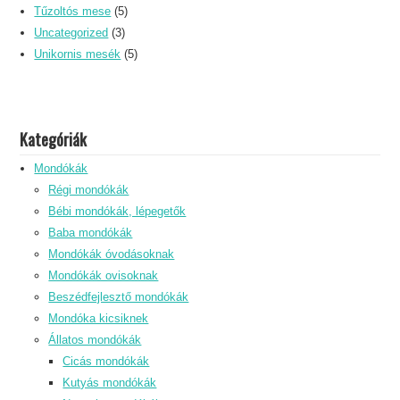
Tűzoltós mese
(5)
Uncategorized
(3)
Unikornis mesék
(5)
Kategóriák
Mondókák
Régi mondókák
Bébi mondókák, lépegetők
Baba mondókák
Mondókák óvodásoknak
Mondókák ovisoknak
Beszédfejlesztő mondókák
Mondóka kicsiknek
Állatos mondókák
Cicás mondókák
Kutyás mondókák