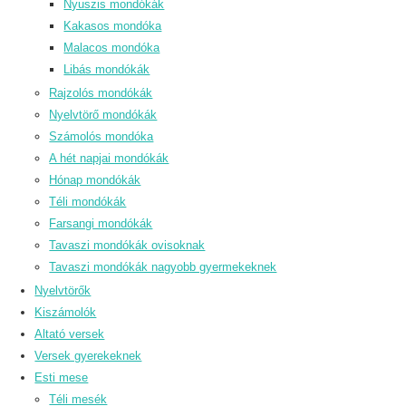
Nyuszis mondókák
Kakasos mondóka
Malacos mondóka
Libás mondókák
Rajzolós mondókák
Nyelvtörő mondókák
Számolós mondóka
A hét napjai mondókák
Hónap mondókák
Téli mondókák
Farsangi mondókák
Tavaszi mondókák ovisoknak
Tavaszi mondókák nagyobb gyermekeknek
Nyelvtörők
Kiszámolók
Altató versek
Versek gyerekeknek
Esti mese
Téli mesék