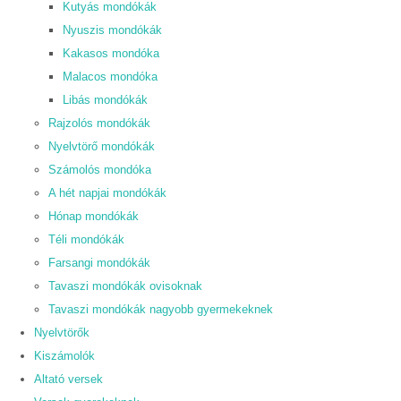
Kutyás mondókák
Nyuszis mondókák
Kakasos mondóka
Malacos mondóka
Libás mondókák
Rajzolós mondókák
Nyelvtörő mondókák
Számolós mondóka
A hét napjai mondókák
Hónap mondókák
Téli mondókák
Farsangi mondókák
Tavaszi mondókák ovisoknak
Tavaszi mondókák nagyobb gyermekeknek
Nyelvtörők
Kiszámolók
Altató versek