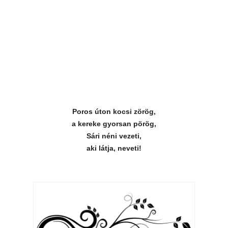
Poros úton kocsi zörög,
a kereke gyorsan pörög,
Sári néni vezeti,
aki látja, neveti!