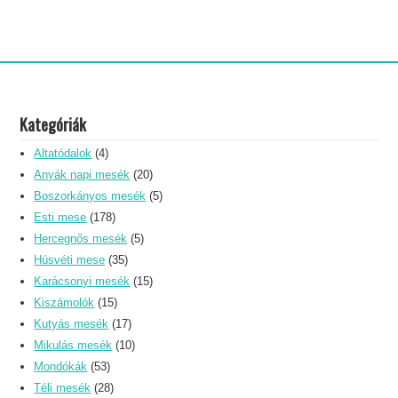
Kategóriák
Altatódalok
(4)
Anyák napi mesék
(20)
Boszorkányos mesék
(5)
Esti mese
(178)
Hercegnős mesék
(5)
Húsvéti mese
(35)
Karácsonyi mesék
(15)
Kiszámolók
(15)
Kutyás mesék
(17)
Mikulás mesék
(10)
Mondókák
(53)
Téli mesék
(28)