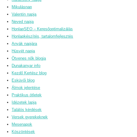
Mikulásnap
Valentin napja
Neved napja
HonlapSEO – Keresőoptimalizálás
Honlapkészítés, tartalomfejlesztés
Anyák napjára
Húsvét napja
Ötvenes nők blogja
Dunakanyar info
Kezdő Kertész blog
Esküvői blog
Álmok jelentése
Praktikus ötletek
Idézetek lapja
Találós kérdések
Versek gyerekeknek
Mesenapok
Köszöntések