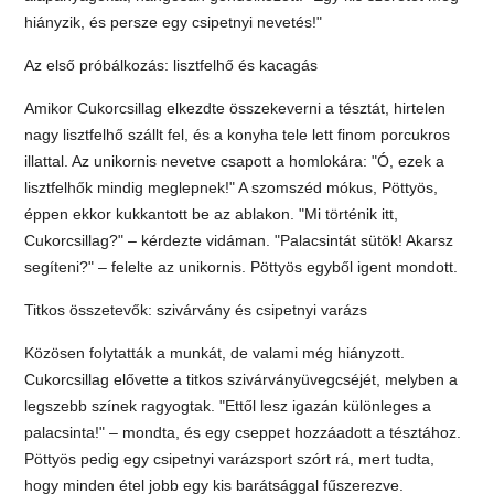
hiányzik, és persze egy csipetnyi nevetés!"
Az első próbálkozás: lisztfelhő és kacagás
Amikor Cukorcsillag elkezdte összekeverni a tésztát, hirtelen
nagy lisztfelhő szállt fel, és a konyha tele lett finom porcukros
illattal. Az unikornis nevetve csapott a homlokára: "Ó, ezek a
lisztfelhők mindig meglepnek!" A szomszéd mókus, Pöttyös,
éppen ekkor kukkantott be az ablakon. "Mi történik itt,
Cukorcsillag?" – kérdezte vidáman. "Palacsintát sütök! Akarsz
segíteni?" – felelte az unikornis. Pöttyös egyből igent mondott.
Titkos összetevők: szivárvány és csipetnyi varázs
Közösen folytatták a munkát, de valami még hiányzott.
Cukorcsillag elővette a titkos szivárványüvegcséjét, melyben a
legszebb színek ragyogtak. "Ettől lesz igazán különleges a
palacsinta!" – mondta, és egy cseppet hozzáadott a tésztához.
Pöttyös pedig egy csipetnyi varázsport szórt rá, mert tudta,
hogy minden étel jobb egy kis barátsággal fűszerezve.