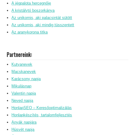
A jégpalota hercegnője
A kristálytó boszorkánya
Az unikornis, aki palacsintát sütött
Az unikornis, aki mindig tüsszentett
Az aranykorona titka
Partnereink:
Kutyanevek
Macskanevek
Karácsony napja
Mikulásnap
Valentin napja
Neved napja
HonlapSEO – Keresőoptimalizálás
Honlapkészítés, tartalomfejlesztés
Anyák napjára
Húsvét napja