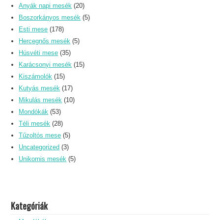
Anyák napi mesék
(20)
Boszorkányos mesék
(5)
Esti mese
(178)
Hercegnős mesék
(5)
Húsvéti mese
(35)
Karácsonyi mesék
(15)
Kiszámolók
(15)
Kutyás mesék
(17)
Mikulás mesék
(10)
Mondókák
(53)
Téli mesék
(28)
Tűzoltós mese
(5)
Uncategorized
(3)
Unikornis mesék
(5)
Kategóriák