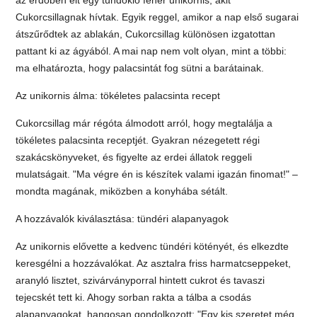
Cukorcsillagnak hívtak. Egyik reggel, amikor a nap első sugarai
átszűrődtek az ablakán, Cukorcsillag különösen izgatottan
pattant ki az ágyából. A mai nap nem volt olyan, mint a többi:
ma elhatározta, hogy palacsintát fog sütni a barátainak.
Az unikornis álma: tökéletes palacsinta recept
Cukorcsillag már régóta álmodott arról, hogy megtalálja a
tökéletes palacsinta receptjét. Gyakran nézegetett régi
szakácskönyveket, és figyelte az erdei állatok reggeli
mulatságait. "Ma végre én is készítek valami igazán finomat!" –
mondta magának, miközben a konyhába sétált.
A hozzávalók kiválasztása: tündéri alapanyagok
Az unikornis elővette a kedvenc tündéri kötényét, és elkezdte
keresgélni a hozzávalókat. Az asztalra friss harmatcseppeket,
aranyló lisztet, szivárványporral hintett cukrot és tavaszi
tejecskét tett ki. Ahogy sorban rakta a tálba a csodás
alapanyagokat, hangosan gondolkozott: "Egy kis szeretet még