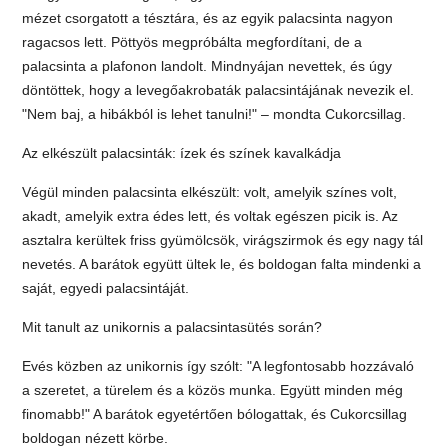
mézet csorgatott a tésztára, és az egyik palacsinta nagyon
ragacsos lett. Pöttyös megpróbálta megfordítani, de a
palacsinta a plafonon landolt. Mindnyájan nevettek, és úgy
döntöttek, hogy a levegőakrobaták palacsintájának nevezik el.
"Nem baj, a hibákból is lehet tanulni!" – mondta Cukorcsillag.
Az elkészült palacsinták: ízek és színek kavalkádja
Végül minden palacsinta elkészült: volt, amelyik színes volt,
akadt, amelyik extra édes lett, és voltak egészen picik is. Az
asztalra kerültek friss gyümölcsök, virágszirmok és egy nagy tál
nevetés. A barátok együtt ültek le, és boldogan falta mindenki a
saját, egyedi palacsintáját.
Mit tanult az unikornis a palacsintasütés során?
Evés közben az unikornis így szólt: "A legfontosabb hozzávaló
a szeretet, a türelem és a közös munka. Együtt minden még
finomabb!" A barátok egyetértően bólogattak, és Cukorcsillag
boldogan nézett körbe.