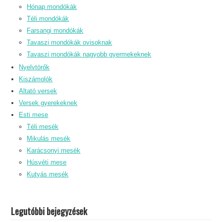
Hónap mondókák
Téli mondókák
Farsangi mondókák
Tavaszi mondókák ovisoknak
Tavaszi mondókák nagyobb gyermekeknek
Nyelvtörők
Kiszámolók
Altató versek
Versek gyerekeknek
Esti mese
Téli mesék
Mikulás mesék
Karácsonyi mesék
Húsvéti mese
Kutyás mesék
Legutóbbi bejegyzések