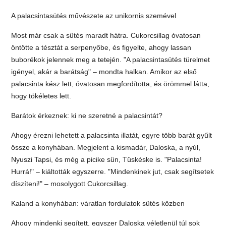
A palacsintasütés művészete az unikornis szemével
Most már csak a sütés maradt hátra. Cukorcsillag óvatosan
öntötte a tésztát a serpenyőbe, és figyelte, ahogy lassan
buborékok jelennek meg a tetején. "A palacsintasütés türelmet
igényel, akár a barátság" – mondta halkan. Amikor az első
palacsinta kész lett, óvatosan megfordította, és örömmel látta,
hogy tökéletes lett.
Barátok érkeznek: ki ne szeretné a palacsintát?
Ahogy érezni lehetett a palacsinta illatát, egyre több barát gyűlt
össze a konyhában. Megjelent a kismadár, Daloska, a nyúl,
Nyuszi Tapsi, és még a picike sün, Tüskéske is. "Palacsinta!
Hurrá!" – kiáltották egyszerre. "Mindenkinek jut, csak segítsetek
díszíteni!" – mosolygott Cukorcsillag.
Kaland a konyhában: váratlan fordulatok sütés közben
Ahogy mindenki segített, egyszer Daloska véletlenül túl sok