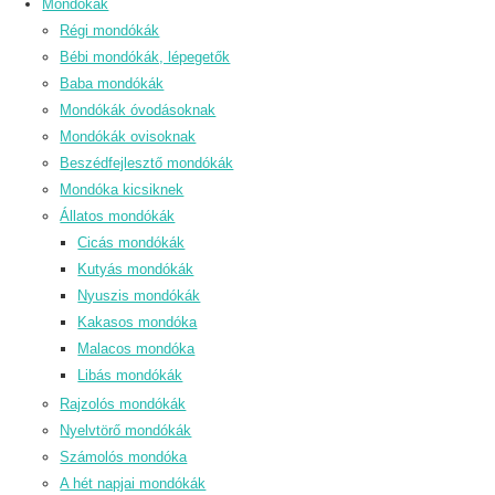
Mondókák
Régi mondókák
Bébi mondókák, lépegetők
Baba mondókák
Mondókák óvodásoknak
Mondókák ovisoknak
Beszédfejlesztő mondókák
Mondóka kicsiknek
Állatos mondókák
Cicás mondókák
Kutyás mondókák
Nyuszis mondókák
Kakasos mondóka
Malacos mondóka
Libás mondókák
Rajzolós mondókák
Nyelvtörő mondókák
Számolós mondóka
A hét napjai mondókák