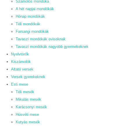
Számolós mondóka
A hét napjai mondókák
Hónap mondókák
Téli mondókák
Farsangi mondókák
Tavaszi mondókák ovisoknak
Tavaszi mondókák nagyobb gyermekeknek
Nyelvtörők
Kiszámolók
Altató versek
Versek gyerekeknek
Esti mese
Téli mesék
Mikulás mesék
Karácsonyi mesék
Húsvéti mese
Kutyás mesék