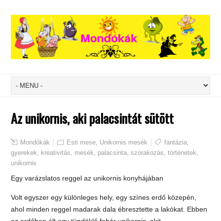
Az unikornis, aki palacsintát sütött
Mondókák
Esti mese
,
Unikornis mesék
fantázia
,
gyerekek
,
kreativitás
,
mesék
,
palacsinta
,
szórakozás
,
történetek
,
unikornis
Egy varázslatos reggel az unikornis konyhájában
Volt egyszer egy különleges hely, egy színes erdő közepén,
ahol minden reggel madarak dala ébresztette a lakókat. Ebben
az erdőben élt egy tündöklő fehér unikornis, akit