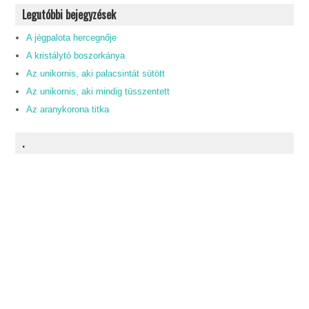
Legutóbbi bejegyzések
A jégpalota hercegnője
A kristálytó boszorkánya
Az unikornis, aki palacsintát sütött
Az unikornis, aki mindig tüsszentett
Az aranykorona titka
.