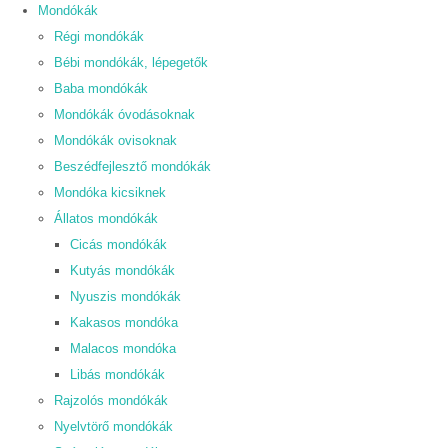
Mondókák
Régi mondókák
Bébi mondókák, lépegetők
Baba mondókák
Mondókák óvodásoknak
Mondókák ovisoknak
Beszédfejlesztő mondókák
Mondóka kicsiknek
Állatos mondókák
Cicás mondókák
Kutyás mondókák
Nyuszis mondókák
Kakasos mondóka
Malacos mondóka
Libás mondókák
Rajzolós mondókák
Nyelvtörő mondókák