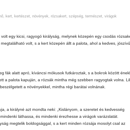
nő
,
kert
,
kertészet
,
növények
,
rózsakert
,
szépség
,
természet
,
virágok
, volt egy kicsi, ragyogó királyság, melynek közepén egy csodás rózsak
egtalálható volt, s a kert közepén állt a palota, ahol a kedves, jószív
reg fák alatt apró, kíváncsi mókusok futkároztak, s a bokrok között ének
ett a palota kapuján, a rózsák mintha még szebben ragyogtak volna. Lil
eszélgetett a növényekkel, mintha régi barátai volnának.
nyja, a királyné azt mondta neki: „Kislányom, a szeretet és kedvesség
et mindenki láthassa, és mindenki érezhesse a virágok varázslatát.
lyság megtelik boldogsággal, s a kert minden rózsája mosolyt csal az