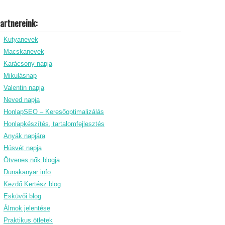
artnereink:
Kutyanevek
Macskanevek
Karácsony napja
Mikulásnap
Valentin napja
Neved napja
HonlapSEO – Keresőoptimalizálás
Honlapkészítés, tartalomfejlesztés
Anyák napjára
Húsvét napja
Ötvenes nők blogja
Dunakanyar info
Kezdő Kertész blog
Esküvői blog
Álmok jelentése
Praktikus ötletek