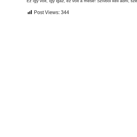
Ez így volt, így igaz, ez volt a mese! Szívből kell adni, sz
Post Views:
344