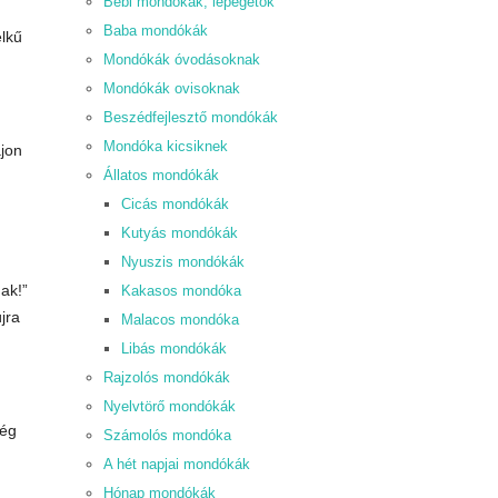
Bébi mondókák, lépegetők
Baba mondókák
elkű
Mondókák óvodásoknak
Mondókák ovisoknak
Beszédfejlesztő mondókák
Mondóka kicsiknek
ajon
Állatos mondókák
Cicás mondókák
Kutyás mondókák
Nyuszis mondókák
ak!”
Kakasos mondóka
jra
Malacos mondóka
Libás mondókák
Rajzolós mondókák
Nyelvtörő mondókák
ség
Számolós mondóka
A hét napjai mondókák
Hónap mondókák