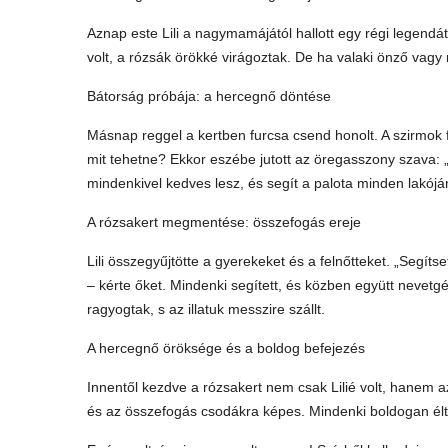
Aznap este Lili a nagymamájától hallott egy régi legendát
volt, a rózsák örökké virágoztak. De ha valaki önző vagy r
Bátorság próbája: a hercegnő döntése
Másnap reggel a kertben furcsa csend honolt. A szirmok fé
mit tehetne? Ekkor eszébe jutott az öregasszony szava: „Ak
mindenkivel kedves lesz, és segít a palota minden lakój
A rózsakert megmentése: összefogás ereje
Lili összegyűjtötte a gyerekeket és a felnőtteket. „Segít
– kérte őket. Mindenki segített, és közben együtt nevetgél
ragyogtak, s az illatuk messzire szállt.
A hercegnő öröksége és a boldog befejezés
Innentől kezdve a rózsakert nem csak Lilié volt, hanem 
és az összefogás csodákra képes. Mindenki boldogan élt,