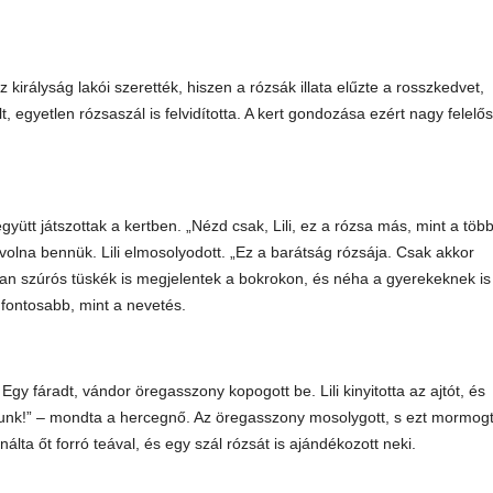
irályság lakói szerették, hiszen a rózsák illata elűzte a rosszkedvet,
t, egyetlen rózsaszál is felvidította. A kert gondozása ezért nagy felelő
együtt játszottak a kertben. „Nézd csak, Lili, ez a rózsa más, mint a több
 volna bennük. Lili elmosolyodott. „Ez a barátság rózsája. Csak akkor
n szúrós tüskék is megjelentek a bokrokon, és néha a gyerekeknek is
 fontosabb, mint a nevetés.
y fáradt, vándor öregasszony kopogott be. Lili kinyitotta az ajtót, és
unk!” – mondta a hercegnő. Az öregasszony mosolygott, s ezt mormogt
nálta őt forró teával, és egy szál rózsát is ajándékozott neki.