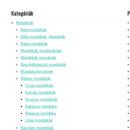
Kategóriák
P
Mondókák
Régi mondókák
Bébi mondókák, lépegetők
Baba mondókák
Mondókák óvodásoknak
Mondókák ovisoknak
Beszédfejlesztő mondókák
Mondóka kicsiknek
Állatos mondókák
Cicás mondókák
Kutyás mondókák
Nyuszis mondókák
Kakasos mondóka
Malacos mondóka
Libás mondókák
Rajzolós mondókák