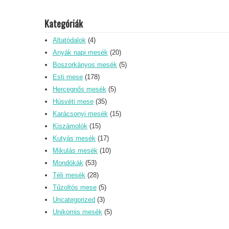
Kategóriák
Altatódalok
(4)
Anyák napi mesék
(20)
Boszorkányos mesék
(5)
Esti mese
(178)
Hercegnős mesék
(5)
Húsvéti mese
(35)
Karácsonyi mesék
(15)
Kiszámolók
(15)
Kutyás mesék
(17)
Mikulás mesék
(10)
Mondókák
(53)
Téli mesék
(28)
Tűzoltós mese
(5)
Uncategorized
(3)
Unikornis mesék
(5)