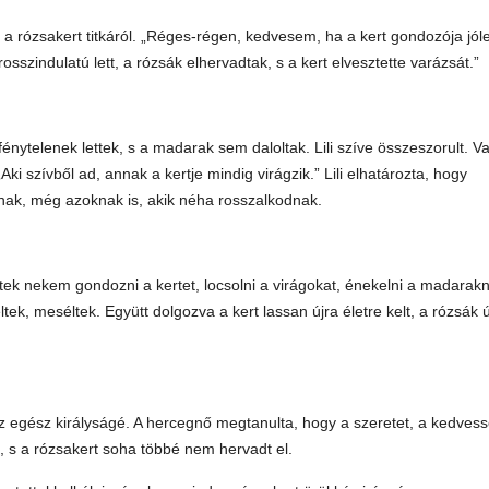
 a rózsakert titkáról. „Réges-régen, kedvesem, ha a kert gondozója jól
osszindulatú lett, a rózsák elhervadtak, s a kert elvesztette varázsát.”
nytelenek lettek, s a madarak sem daloltak. Lili szíve összeszorult. V
i szívből ad, annak a kertje mindig virágzik.” Lili elhatározta, hogy
ának, még azoknak is, akik néha rosszalkodnak.
setek nekem gondozni a kertet, locsolni a virágokat, énekelni a madarakn
tek, meséltek. Együtt dolgozva a kert lassan újra életre kelt, a rózsák ú
az egész királyságé. A hercegnő megtanulta, hogy a szeretet, a kedves
 s a rózsakert soha többé nem hervadt el.