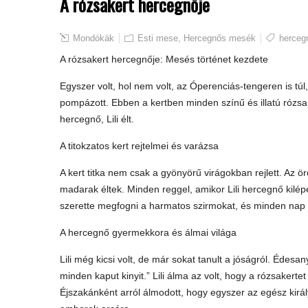
A rózsakert hercegnője
Mondókák
Esti mese
,
Hercegnős mesék
herceg
A rózsakert hercegnője: Mesés történet kezdete
Egyszer volt, hol nem volt, az Óperenciás-tengeren is túl
pompázott. Ebben a kertben minden színű és illatú rózsa m
hercegnő, Lili élt.
A titokzatos kert rejtelmei és varázsa
A kert titka nem csak a gyönyörű virágokban rejlett. Az ö
madarak éltek. Minden reggel, amikor Lili hercegnő kilép
szerette megfogni a harmatos szirmokat, és minden nap b
A hercegnő gyermekkora és álmai világa
Lili még kicsi volt, de már sokat tanult a jóságról. Édesa
minden kaput kinyit.” Lili álma az volt, hogy a rózsakert
Éjszakánként arról álmodott, hogy egyszer az egész kirá