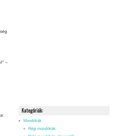
sség
i!” –
Kategóriák:
a:
Mondókák
Régi mondókák