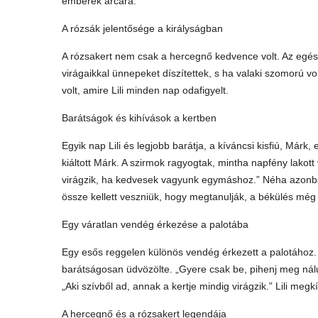
emberek arcára.
A rózsák jelentősége a királyságban
A rózsakert nem csak a hercegnő kedvence volt. Az egész k
virágaikkal ünnepeket díszítettek, s ha valaki szomorú vol
volt, amire Lili minden nap odafigyelt.
Barátságok és kihívások a kertben
Egyik nap Lili és legjobb barátja, a kíváncsi kisfiú, Márk, 
kiáltott Márk. A szirmok ragyogtak, mintha napfény lakott
virágzik, ha kedvesek vagyunk egymáshoz.” Néha azonba
össze kellett veszniük, hogy megtanulják, a békülés még
Egy váratlan vendég érkezése a palotába
Egy esős reggelen különös vendég érkezett a palotához. Eg
barátságosan üdvözölte. „Gyere csak be, pihenj meg nál
„Aki szívből ad, annak a kertje mindig virágzik.” Lili megkí
A hercegnő és a rózsakert legendája