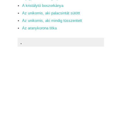
A kristálytó boszorkánya
Az unikornis, aki palacsintát sütött
Az unikornis, aki mindig tüsszentett
Az aranykorona titka
.