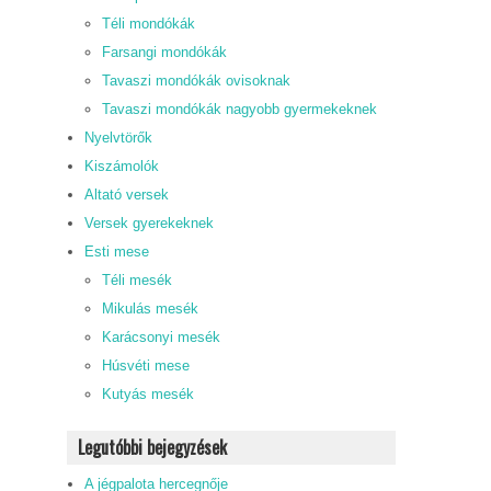
Téli mondókák
Farsangi mondókák
Tavaszi mondókák ovisoknak
Tavaszi mondókák nagyobb gyermekeknek
Nyelvtörők
Kiszámolók
Altató versek
Versek gyerekeknek
Esti mese
Téli mesék
Mikulás mesék
Karácsonyi mesék
Húsvéti mese
Kutyás mesék
Legutóbbi bejegyzések
A jégpalota hercegnője