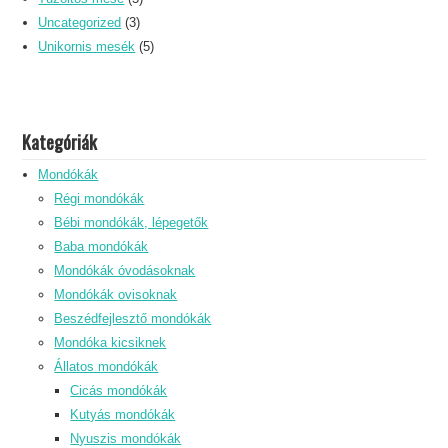
Uncategorized
(3)
Unikornis mesék
(5)
Kategóriák
Mondókák
Régi mondókák
Bébi mondókák, lépegetők
Baba mondókák
Mondókák óvodásoknak
Mondókák ovisoknak
Beszédfejlesztő mondókák
Mondóka kicsiknek
Állatos mondókák
Cicás mondókák
Kutyás mondókák
Nyuszis mondókák