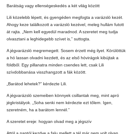
Barátság vagy ellenségeskedés a két világ között
Lili közelebb lépett, és gyengéden megfogta a varázsló kezét.
Ahogy keze találkozott a varázsló kezével, meleg hullám futott
át rajta. „Nem kell egyedül maradnod. A szeretet meg tudja
olvasztani a leghidegebb szívet is,” suttogta.
A jégvarázsló megremegett. Sosem érzett még ilyet. Körülöttük
a hó lassan olvadni kezdett, és az első hóvirágok kibújtak a
földből. Egy pillanatra minden csendes lett, csak Lili
szívdobbanása visszhangzott a fák között.
„Barátod lehetek?” kérdezte Lili.
A jégvarázsló szemeiben könnyek csillantak meg, mint apró
jégkristályok. „Soha senki nem kérdezte ezt tőlem. Igen,
szeretném, ha a barátom lennél.”
A szeretet ereje: hogyan olvad meg a jégszív
Attól a naptól kezdve a falu mellett a tél már nem volt olyan