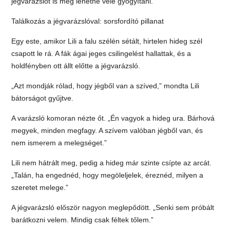
jégvarázslót is meg lehetne vele gyógyítani.
Találkozás a jégvarázslóval: sorsfordító pillanat
Egy este, amikor Lili a falu szélén sétált, hirtelen hideg szél
csapott le rá. A fák ágai jeges csilingelést hallattak, és a
holdfényben ott állt előtte a jégvarázsló.
„Azt mondják rólad, hogy jégből van a szíved,” mondta Lili
bátorságot gyűjtve.
A varázsló komoran nézte őt. „Én vagyok a hideg ura. Bárhová
megyek, minden megfagy. A szívem valóban jégből van, és
nem ismerem a melegséget.”
Lili nem hátrált meg, pedig a hideg már szinte csípte az arcát.
„Talán, ha engednéd, hogy megöleljelek, éreznéd, milyen a
szeretet melege.”
A jégvarázsló először nagyon meglepődött. „Senki sem próbált
barátkozni velem. Mindig csak féltek tőlem.”