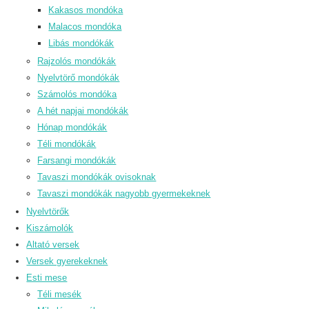
Kakasos mondóka
Malacos mondóka
Libás mondókák
Rajzolós mondókák
Nyelvtörő mondókák
Számolós mondóka
A hét napjai mondókák
Hónap mondókák
Téli mondókák
Farsangi mondókák
Tavaszi mondókák ovisoknak
Tavaszi mondókák nagyobb gyermekeknek
Nyelvtörők
Kiszámolók
Altató versek
Versek gyerekeknek
Esti mese
Téli mesék