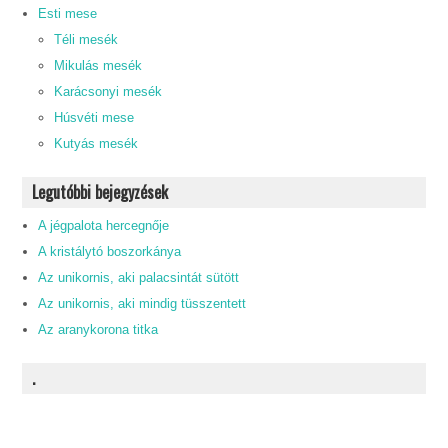
Esti mese
Téli mesék
Mikulás mesék
Karácsonyi mesék
Húsvéti mese
Kutyás mesék
Legutóbbi bejegyzések
A jégpalota hercegnője
A kristálytó boszorkánya
Az unikornis, aki palacsintát sütött
Az unikornis, aki mindig tüsszentett
Az aranykorona titka
.