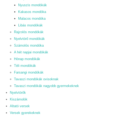
Nyuszis mondókák
Kakasos mondóka
Malacos mondóka
Libás mondókák
Rajzolós mondókák
Nyelvtörő mondókák
Számolós mondóka
A hét napjai mondókák
Hónap mondókák
Téli mondókák
Farsangi mondókák
Tavaszi mondókák ovisoknak
Tavaszi mondókák nagyobb gyermekeknek
Nyelvtörők
Kiszámolók
Altató versek
Versek gyerekeknek