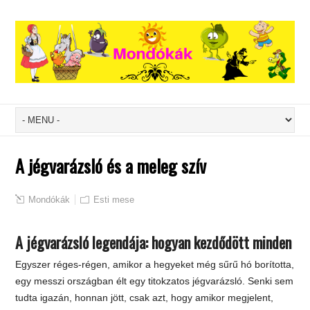
A jégvarázsló és a meleg szív
Mondókák
Esti mese
A jégvarázsló legendája: hogyan kezdődött minden
Egyszer réges-régen, amikor a hegyeket még sűrű hó borította,
egy messzi országban élt egy titokzatos jégvarázsló. Senki sem
tudta igazán, honnan jött, csak azt, hogy amikor megjelent,