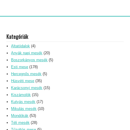
Kategóriák
Altatódalok
(4)
Anyák napi mesék
(20)
Boszorkányos mesék
(5)
Esti mese
(178)
Hercegnős mesék
(5)
Húsvéti mese
(35)
Karácsonyi mesék
(15)
Kiszámolók
(15)
Kutyás mesék
(17)
Mikulás mesék
(10)
Mondókák
(53)
Téli mesék
(28)
Tűzoltós mese
(5)