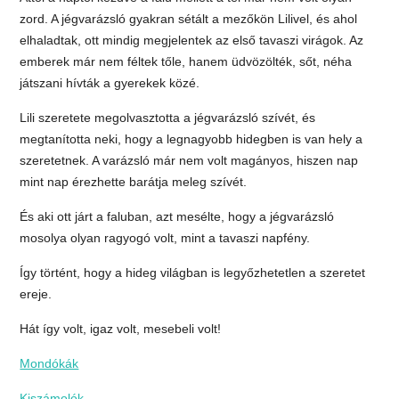
zord. A jégvarázsló gyakran sétált a mezőkön Lilivel, és ahol
elhaladtak, ott mindig megjelentek az első tavaszi virágok. Az
emberek már nem féltek tőle, hanem üdvözölték, sőt, néha
játszani hívták a gyerekek közé.
Lili szeretete megolvasztotta a jégvarázsló szívét, és
megtanította neki, hogy a legnagyobb hidegben is van hely a
szeretetnek. A varázsló már nem volt magányos, hiszen nap
mint nap érezhette barátja meleg szívét.
És aki ott járt a faluban, azt mesélte, hogy a jégvarázsló
mosolya olyan ragyogó volt, mint a tavaszi napfény.
Így történt, hogy a hideg világban is legyőzhetetlen a szeretet
ereje.
Hát így volt, igaz volt, mesebeli volt!
Mondókák
Kiszámolók