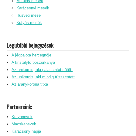
Mikulás mesék
Karácsonyi mesék
Húsvéti mese
Kutyás mesék
Legutóbbi bejegyzések
A jégpalota hercegnője
A kristálytó boszorkánya
Az unikornis, aki palacsintát sütött
Az unikornis, aki mindig tüsszentett
Az aranykorona titka
Partnereink:
Kutyanevek
Macskanevek
Karácsony napja