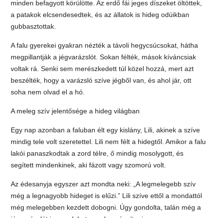
minden befagyott körülötte. Az erdő fái jeges díszeket öltöttek,
a patakok elcsendesedtek, és az állatok is hideg odúikban
gubbasztottak.
A falu gyerekei gyakran nézték a távoli hegycsúcsokat, hátha
megpillantják a jégvarázslót. Sokan félték, mások kíváncsiak
voltak rá. Senki sem merészkedett túl közel hozzá, mert azt
beszélték, hogy a varázsló szíve jégből van, és ahol jár, ott
soha nem olvad el a hó.
A meleg szív jelentősége a hideg világban
Egy nap azonban a faluban élt egy kislány, Lili, akinek a szíve
mindig tele volt szeretettel. Lili nem félt a hidegtől. Amikor a falu
lakói panaszkodtak a zord télre, ő mindig mosolygott, és
segített mindenkinek, aki fázott vagy szomorú volt.
Az édesanyja egyszer azt mondta neki: „A legmelegebb szív
még a legnagyobb hideget is elűzi.” Lili szíve ettől a mondattól
még melegebben kezdett dobogni. Úgy gondolta, talán még a