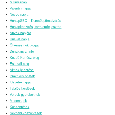
Mikulásnap
Valentin napja
Neved napja
HonlapSEO – Keresőoptimalizálás
Honlapkészítés, tartalomfejlesztés
Anyák napjára
Húsvét napja
Ötvenes nők blogja
Dunakanyar info
Kezdő Kertész blog
Esküvői blog
Álmok jelentése
Praktikus ötletek
Idézetek lapja
Találós kérdések
Versek gyerekeknek
Mesenapok
Köszöntések
Névnapi köszöntések