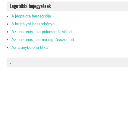
Legutóbbi bejegyzések
A jégpalota hercegnője
A kristálytó boszorkánya
Az unikornis, aki palacsintát sütött
Az unikornis, aki mindig tüsszentett
Az aranykorona titka
.