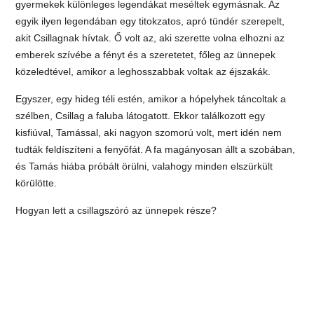
gyermekek különleges legendákat meséltek egymásnak. Az
egyik ilyen legendában egy titokzatos, apró tündér szerepelt,
akit Csillagnak hívtak. Ő volt az, aki szerette volna elhozni az
emberek szívébe a fényt és a szeretetet, főleg az ünnepek
közeledtével, amikor a leghosszabbak voltak az éjszakák.
Egyszer, egy hideg téli estén, amikor a hópelyhek táncoltak a
szélben, Csillag a faluba látogatott. Ekkor találkozott egy
kisfiúval, Tamással, aki nagyon szomorú volt, mert idén nem
tudták feldíszíteni a fenyőfát. A fa magányosan állt a szobában,
és Tamás hiába próbált örülni, valahogy minden elszürkült
körülötte.
Hogyan lett a csillagszóró az ünnepek része?