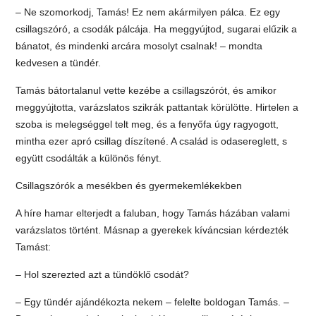
– Ne szomorkodj, Tamás! Ez nem akármilyen pálca. Ez egy
csillagszóró, a csodák pálcája. Ha meggyújtod, sugarai elűzik a
bánatot, és mindenki arcára mosolyt csalnak! – mondta
kedvesen a tündér.
Tamás bátortalanul vette kezébe a csillagszórót, és amikor
meggyújtotta, varázslatos szikrák pattantak körülötte. Hirtelen a
szoba is melegséggel telt meg, és a fenyőfa úgy ragyogott,
mintha ezer apró csillag díszítené. A család is odasereglett, s
együtt csodálták a különös fényt.
Csillagszórók a mesékben és gyermekemlékekben
A híre hamar elterjedt a faluban, hogy Tamás házában valami
varázslatos történt. Másnap a gyerekek kíváncsian kérdezték
Tamást:
– Hol szerezted azt a tündöklő csodát?
– Egy tündér ajándékozta nekem – felelte boldogan Tamás. –