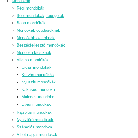
Mondókák
Régi mondókák
Bébi mondókák, lépegetők
Baba mondókák
Mondókák óvodásoknak
Mondókák ovisoknak
Beszédfejlesztő mondókák
Mondóka kicsiknek
Állatos mondókák
Cicás mondókák
Kutyás mondókák
Nyuszis mondókák
Kakasos mondóka
Malacos mondóka
Libás mondókák
Rajzolós mondókák
Nyelvtörő mondókák
Számolós mondóka
A hét napjai mondókák