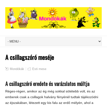
A csillagszóró meséje
Mondókák
Esti mese
A csillagszóró eredete és varázslatos múltja
Réges-régen, amikor az ég még sokkal sötétebb volt, és az
emberek csak a csillagok halvány fényénél tudtak tájékozódni
az éjszakában, létezett egy kis falu az erdő mélyén, ahol a