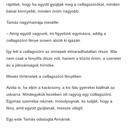
rájöttek, hogy ha együtt gyújtják meg a csillagszórókat, minden
bánat könnyebb, minden öröm nagyobb.
Tamás nagymamája mesélte:
– Amíg együtt vagyunk, és figyelünk egymásra, addig a
csillagszóró fénye sosem alszik ki igazán.
Így lett a csillagszóró az ünnepek elmaradhatatlan része. Már
nem csak a fenyőfa dísze volt, hanem a közös öröm, a szeretet
és a jókívánságok hírnöke.
Mesés történetek a csillagszóró fényében
Azóta is, ha eljön a karácsony, a kis falu gyerekei kiállnak az
udvarra. Mindegyikük kezében ott ragyog egy csillagszóró.
Egymás szemébe néznek, mosolyognak, és tudják, hogy a
fény, amit együtt gyújtanak, messze világít.
Egy este Tamás odasúgta Annának: