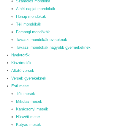
Számolós mondóka
A hét napjai mondókák
Hónap mondókák
Téli mondókák
Farsangi mondókák
Tavaszi mondókák ovisoknak
Tavaszi mondókák nagyobb gyermekeknek
Nyelvtörők
Kiszámolók
Altató versek
Versek gyerekeknek
Esti mese
Téli mesék
Mikulás mesék
Karácsonyi mesék
Húsvéti mese
Kutyás mesék