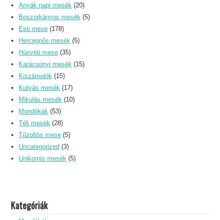
Anyák napi mesék
(20)
Boszorkányos mesék
(5)
Esti mese
(178)
Hercegnős mesék
(5)
Húsvéti mese
(35)
Karácsonyi mesék
(15)
Kiszámolók
(15)
Kutyás mesék
(17)
Mikulás mesék
(10)
Mondókák
(53)
Téli mesék
(28)
Tűzoltós mese
(5)
Uncategorized
(3)
Unikornis mesék
(5)
Kategóriák