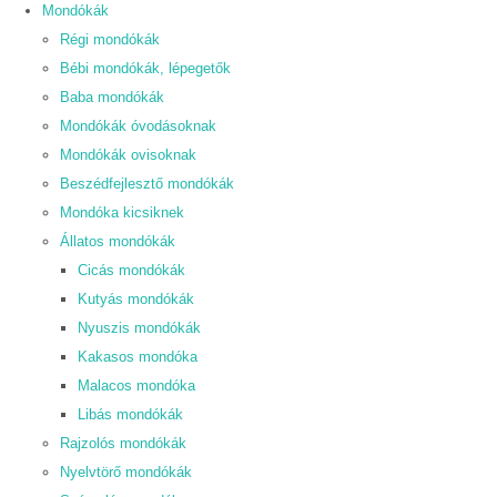
Mondókák
Régi mondókák
Bébi mondókák, lépegetők
Baba mondókák
Mondókák óvodásoknak
Mondókák ovisoknak
Beszédfejlesztő mondókák
Mondóka kicsiknek
Állatos mondókák
Cicás mondókák
Kutyás mondókák
Nyuszis mondókák
Kakasos mondóka
Malacos mondóka
Libás mondókák
Rajzolós mondókák
Nyelvtörő mondókák