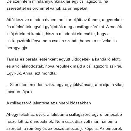
De szerintem mindannyiunknak jár egy csillagszóró, ha
szeretettel és örömmel várjuk az ünnepeket.
Attól kezdve minden évben, amikor eljött az ünnep, a gyerekek
és a felnőttek együtt gyújtották meg a csillagszórókat. A mesék
is új értelmet kaptak, hiszen mindenki elmesélte, hogy a
csillagszórók fénye nem csak a szobát, hanem a szíveket is
beragyogja.
Tamás és barátai esténként együtt üldögéltek a kandalló előtt,
és arról álmodoztak, hova repülnek majd a csillagszóró szikrái.
Egyikük, Anna, azt mondta:
– Szerintem minden szikra egy-egy jókívánság, ami eljut a világ
minden tájára.
A csillagszóró jelentése az ünnepi időszakban
Ahogy teltek az évek, a faluban a csillagszóró egyre fontosabb
része lett az ünnepeknek. Nem csak dísz volt már, hanem a
szeretet, a remény és az összetartozás jelképe is. Az emberek