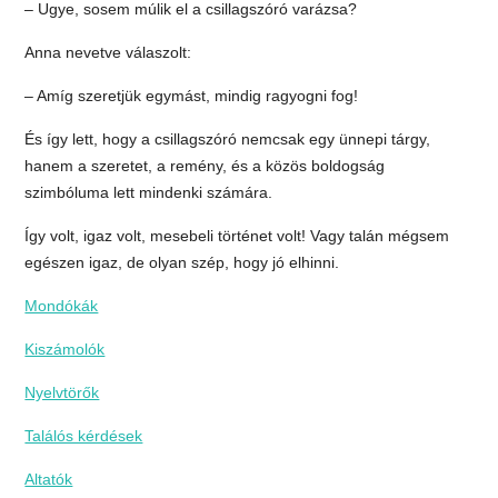
– Ugye, sosem múlik el a csillagszóró varázsa?
Anna nevetve válaszolt:
– Amíg szeretjük egymást, mindig ragyogni fog!
És így lett, hogy a csillagszóró nemcsak egy ünnepi tárgy,
hanem a szeretet, a remény, és a közös boldogság
szimbóluma lett mindenki számára.
Így volt, igaz volt, mesebeli történet volt! Vagy talán mégsem
egészen igaz, de olyan szép, hogy jó elhinni.
Mondókák
Kiszámolók
Nyelvtörők
Találós kérdések
Altatók