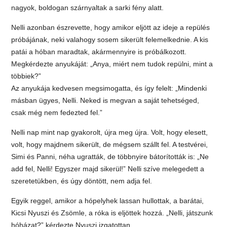
nagyok, boldogan szárnyaltak a sarki fény alatt.
Nelli azonban észrevette, hogy amikor eljött az ideje a repülés
próbájának, neki valahogy sosem sikerült felemelkednie. A kis
patái a hóban maradtak, akármennyire is próbálkozott.
Megkérdezte anyukáját: „Anya, miért nem tudok repülni, mint a
többiek?”
Az anyukája kedvesen megsimogatta, és így felelt: „Mindenki
másban ügyes, Nelli. Neked is megvan a saját tehetséged,
csak még nem fedezted fel.”
Nelli nap mint nap gyakorolt, újra meg újra. Volt, hogy elesett,
volt, hogy majdnem sikerült, de mégsem szállt fel. A testvérei,
Simi és Panni, néha ugratták, de többnyire bátorították is: „Ne
add fel, Nelli! Egyszer majd sikerül!” Nelli szíve melegedett a
szeretetükben, és úgy döntött, nem adja fel.
Egyik reggel, amikor a hópelyhek lassan hullottak, a barátai,
Kicsi Nyuszi és Zsömle, a róka is eljöttek hozzá. „Nelli, játszunk
hóházat?” kérdezte Nyuszi izgatottan.