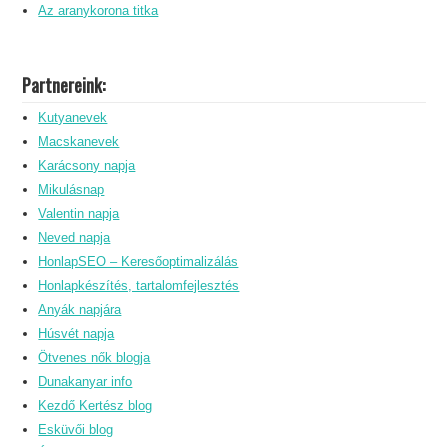
Az aranykorona titka
Partnereink:
Kutyanevek
Macskanevek
Karácsony napja
Mikulásnap
Valentin napja
Neved napja
HonlapSEO – Keresőoptimalizálás
Honlapkészítés, tartalomfejlesztés
Anyák napjára
Húsvét napja
Ötvenes nők blogja
Dunakanyar info
Kezdő Kertész blog
Esküvői blog