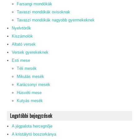
Farsangi mondókák
Tavaszi mondókák ovisoknak
Tavaszi mondókák nagyobb gyermekeknek
Nyelvtörők
Kiszámolók
Altató versek
Versek gyerekeknek
Esti mese
Téli mesék
Mikulás mesék
Karácsonyi mesék
Húsvéti mese
Kutyás mesék
Legutóbbi bejegyzések
A jégpalota hercegnője
A kristálytó boszorkánya