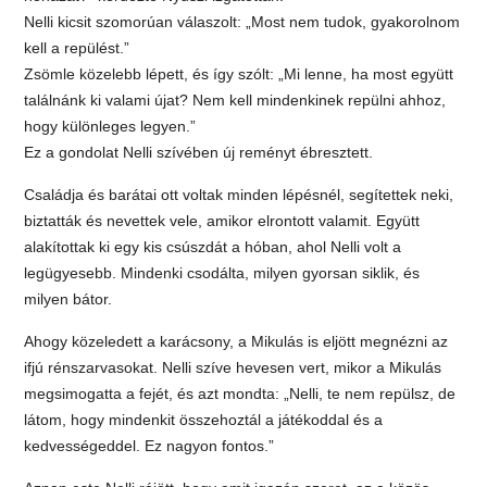
Nelli kicsit szomorúan válaszolt: „Most nem tudok, gyakorolnom
kell a repülést.”
Zsömle közelebb lépett, és így szólt: „Mi lenne, ha most együtt
találnánk ki valami újat? Nem kell mindenkinek repülni ahhoz,
hogy különleges legyen.”
Ez a gondolat Nelli szívében új reményt ébresztett.
Családja és barátai ott voltak minden lépésnél, segítettek neki,
biztatták és nevettek vele, amikor elrontott valamit. Együtt
alakítottak ki egy kis csúszdát a hóban, ahol Nelli volt a
legügyesebb. Mindenki csodálta, milyen gyorsan siklik, és
milyen bátor.
Ahogy közeledett a karácsony, a Mikulás is eljött megnézni az
ifjú rénszarvasokat. Nelli szíve hevesen vert, mikor a Mikulás
megsimogatta a fejét, és azt mondta: „Nelli, te nem repülsz, de
látom, hogy mindenkit összehoztál a játékoddal és a
kedvességeddel. Ez nagyon fontos.”