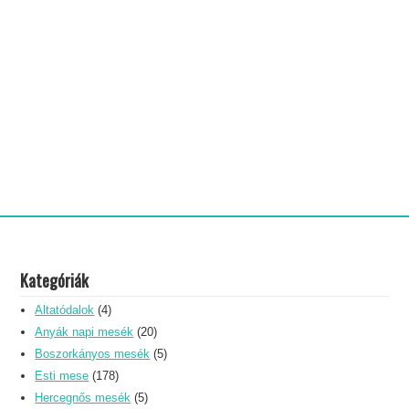
Kategóriák
Altatódalok
(4)
Anyák napi mesék
(20)
Boszorkányos mesék
(5)
Esti mese
(178)
Hercegnős mesék
(5)