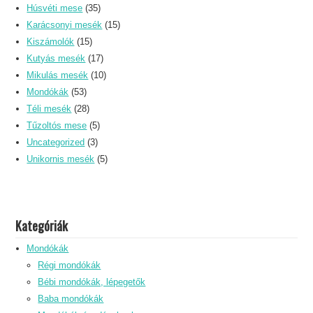
Húsvéti mese
(35)
Karácsonyi mesék
(15)
Kiszámolók
(15)
Kutyás mesék
(17)
Mikulás mesék
(10)
Mondókák
(53)
Téli mesék
(28)
Tűzoltós mese
(5)
Uncategorized
(3)
Unikornis mesék
(5)
Kategóriák
Mondókák
Régi mondókák
Bébi mondókák, lépegetők
Baba mondókák