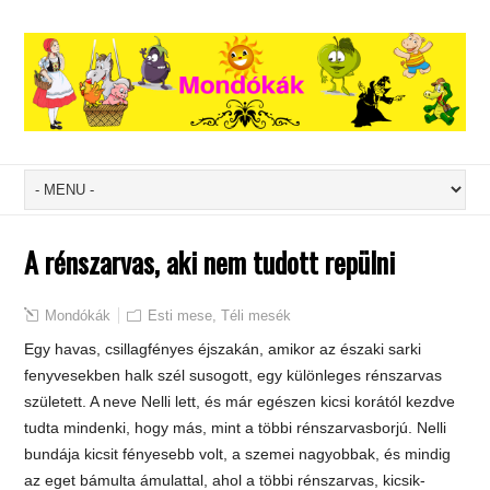
A rénszarvas, aki nem tudott repülni
Mondókák
Esti mese
,
Téli mesék
Egy havas, csillagfényes éjszakán, amikor az északi sarki
fenyvesekben halk szél susogott, egy különleges rénszarvas
született. A neve Nelli lett, és már egészen kicsi korától kezdve
tudta mindenki, hogy más, mint a többi rénszarvasborjú. Nelli
bundája kicsit fényesebb volt, a szemei nagyobbak, és mindig
az eget bámulta ámulattal, ahol a többi rénszarvas, kicsik-