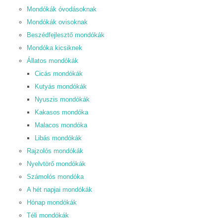
Mondókák óvodásoknak
Mondókák ovisoknak
Beszédfejlesztő mondókák
Mondóka kicsiknek
Állatos mondókák
Cicás mondókák
Kutyás mondókák
Nyuszis mondókák
Kakasos mondóka
Malacos mondóka
Libás mondókák
Rajzolós mondókák
Nyelvtörő mondókák
Számolós mondóka
A hét napjai mondókák
Hónap mondókák
Téli mondókák