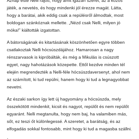
Aznap este Nelli rájött, hogy amit igazán szeret, az a közös
játék, a nevetés, és hogy mindenki jól érezze magát. Látta,
hogy a barátai, akik eddig csak a repülésről álmodtak, most
boldogan szánkóznak mellette. „Nézd csak Nelli, milyen jó
móka!” kiáltották izgatottan.
A bátorságának és kitartásának köszönhetően egyre többen
csatlakoztak Nelli hócsúszdájához. Hamarosan a nagy
rénszarvasok is kipróbálták, és még a Mikulás is csúszott
egyet, nagy hahotázások közepette. Ettől kezdve minden tél
elején megrendezték a Nelli-féle hócsúszdaversenyt, ahol nem
az számított, ki tud repülni, hanem hogy ki tud a legnagyobbat
nevetni.
Az északi sarkon így lett új hagyomány a hócsúszda, mely
összekötött mindenkit, kicsit és nagyot, repülőt és nem repülőt
egyaránt. Nelli megtanulta, hogy nem baj, ha valamiben más,
sőt, ez teszi őt különlegessé. A szeretet, a barátság, és az
elfogadás sokkal fontosabb, mint hogy ki tud a magasba szállni.