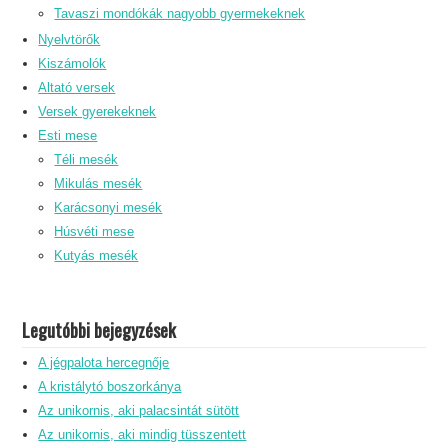
Tavaszi mondókák nagyobb gyermekeknek
Nyelvtörők
Kiszámolók
Altató versek
Versek gyerekeknek
Esti mese
Téli mesék
Mikulás mesék
Karácsonyi mesék
Húsvéti mese
Kutyás mesék
Legutóbbi bejegyzések
A jégpalota hercegnője
A kristálytó boszorkánya
Az unikornis, aki palacsintát sütött
Az unikornis, aki mindig tüsszentett