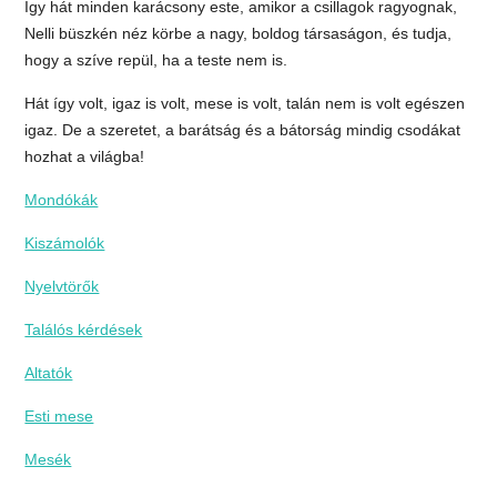
Így hát minden karácsony este, amikor a csillagok ragyognak,
Nelli büszkén néz körbe a nagy, boldog társaságon, és tudja,
hogy a szíve repül, ha a teste nem is.
Hát így volt, igaz is volt, mese is volt, talán nem is volt egészen
igaz. De a szeretet, a barátság és a bátorság mindig csodákat
hozhat a világba!
Mondókák
Kiszámolók
Nyelvtörők
Találós kérdések
Altatók
Esti mese
Mesék