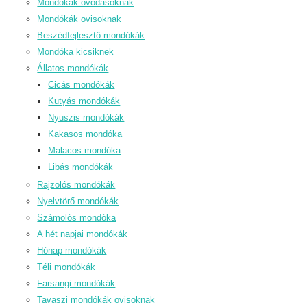
Mondókák óvodásoknak
Mondókák ovisoknak
Beszédfejlesztő mondókák
Mondóka kicsiknek
Állatos mondókák
Cicás mondókák
Kutyás mondókák
Nyuszis mondókák
Kakasos mondóka
Malacos mondóka
Libás mondókák
Rajzolós mondókák
Nyelvtörő mondókák
Számolós mondóka
A hét napjai mondókák
Hónap mondókák
Téli mondókák
Farsangi mondókák
Tavaszi mondókák ovisoknak