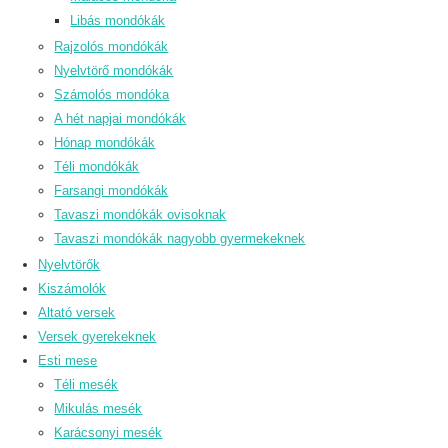
Libás mondókák
Rajzolós mondókák
Nyelvtörő mondókák
Számolós mondóka
A hét napjai mondókák
Hónap mondókák
Téli mondókák
Farsangi mondókák
Tavaszi mondókák ovisoknak
Tavaszi mondókák nagyobb gyermekeknek
Nyelvtörők
Kiszámolók
Altató versek
Versek gyerekeknek
Esti mese
Téli mesék
Mikulás mesék
Karácsonyi mesék