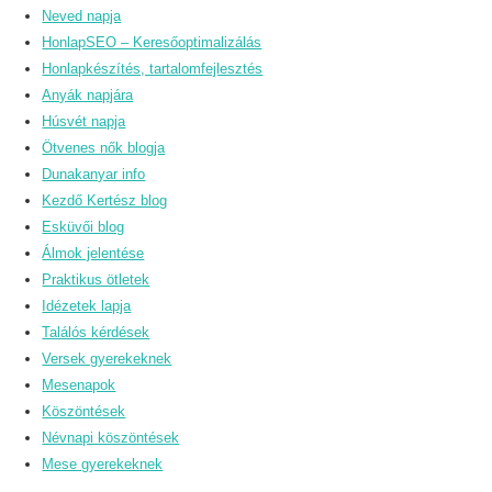
Neved napja
HonlapSEO – Keresőoptimalizálás
Honlapkészítés, tartalomfejlesztés
Anyák napjára
Húsvét napja
Ötvenes nők blogja
Dunakanyar info
Kezdő Kertész blog
Esküvői blog
Álmok jelentése
Praktikus ötletek
Idézetek lapja
Találós kérdések
Versek gyerekeknek
Mesenapok
Köszöntések
Névnapi köszöntések
Mese gyerekeknek