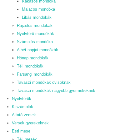
Kakasos mondóka
Malacos mondóka
Libás mondókák
Rajzolós mondókák
Nyelvtörő mondókák
Számolós mondóka
A hét napjai mondókák
Hónap mondókák
Téli mondókák
Farsangi mondókák
Tavaszi mondókák ovisoknak
Tavaszi mondókák nagyobb gyermekeknek
Nyelvtörők
Kiszámolók
Altató versek
Versek gyerekeknek
Esti mese
Téli mesék