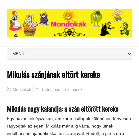
Mikulás szánjának eltört kereke
Mondókák
Esti mese
,
Téli mesék
Mikulás nagy kalandja: a szán eltörött kereke
Egy havas téli éjszakán, amikor a csillagok különösen fényesen
ragyogtak az égen, Mikulás már alig várta, hogy útnak
indulhasson ajándékokkal teli szánjával. Rudolf, a piros orrú