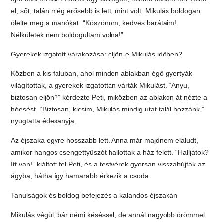
el, sőt, talán még erősebb is lett, mint volt. Mikulás boldogan
ölelte meg a manókat. “Köszönöm, kedves barátaim!
Nélkületek nem boldogultam volna!”
Gyerekek izgatott várakozása: eljön-e Mikulás időben?
Közben a kis faluban, ahol minden ablakban égő gyertyák
világítottak, a gyerekek izgatottan várták Mikulást. “Anyu,
biztosan eljön?” kérdezte Peti, miközben az ablakon át nézte a
hóesést. “Biztosan, kicsim, Mikulás mindig utat talál hozzánk,”
nyugtatta édesanyja.
Az éjszaka egyre hosszabb lett. Anna már majdnem elaludt,
amikor hangos csengettyűszót hallottak a ház felett. “Halljátok?
Itt van!” kiáltott fel Peti, és a testvérek gyorsan visszabújtak az
ágyba, hátha így hamarabb érkezik a csoda.
Tanulságok és boldog befejezés a kalandos éjszakán
Mikulás végül, bár némi késéssel, de annál nagyobb örömmel