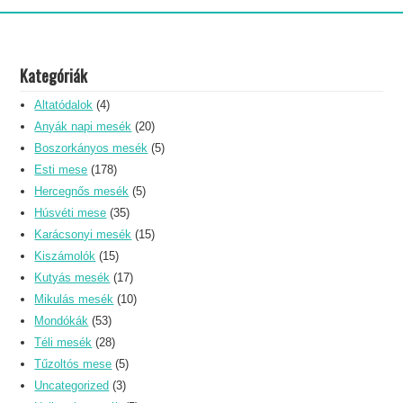
Kategóriák
Altatódalok
(4)
Anyák napi mesék
(20)
Boszorkányos mesék
(5)
Esti mese
(178)
Hercegnős mesék
(5)
Húsvéti mese
(35)
Karácsonyi mesék
(15)
Kiszámolók
(15)
Kutyás mesék
(17)
Mikulás mesék
(10)
Mondókák
(53)
Téli mesék
(28)
Tűzoltós mese
(5)
Uncategorized
(3)