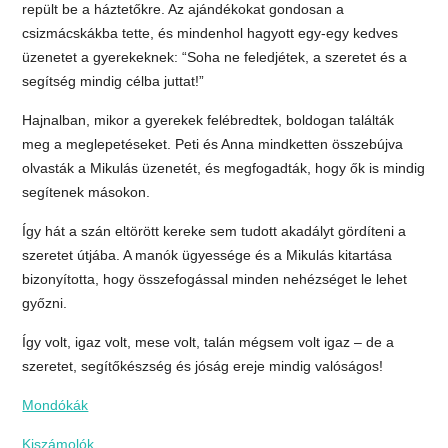
repült be a háztetőkre. Az ajándékokat gondosan a
csizmácskákba tette, és mindenhol hagyott egy-egy kedves
üzenetet a gyerekeknek: “Soha ne feledjétek, a szeretet és a
segítség mindig célba juttat!”
Hajnalban, mikor a gyerekek felébredtek, boldogan találták
meg a meglepetéseket. Peti és Anna mindketten összebújva
olvasták a Mikulás üzenetét, és megfogadták, hogy ők is mindig
segítenek másokon.
Így hát a szán eltörött kereke sem tudott akadályt gördíteni a
szeretet útjába. A manók ügyessége és a Mikulás kitartása
bizonyította, hogy összefogással minden nehézséget le lehet
győzni.
Így volt, igaz volt, mese volt, talán mégsem volt igaz – de a
szeretet, segítőkészség és jóság ereje mindig valóságos!
Mondókák
Kiszámolók