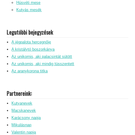
Húsvéti mese
Kutyás mesék
Legutóbbi bejegyzések
A jégpalota hercegnője
A kristálytó boszorkánya
Az unikornis, aki palacsintát sütött
Az unikornis, aki mindig tüsszentett
Az aranykorona titka
Partnereink:
Kutyanevek
Macskanevek
Karácsony napja
Mikulásnap
Valentin napja