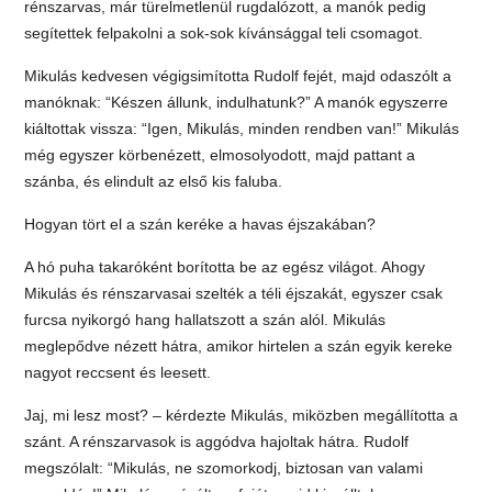
rénszarvas, már türelmetlenül rugdalózott, a manók pedig
segítettek felpakolni a sok-sok kívánsággal teli csomagot.
Mikulás kedvesen végigsimította Rudolf fejét, majd odaszólt a
manóknak: “Készen állunk, indulhatunk?” A manók egyszerre
kiáltottak vissza: “Igen, Mikulás, minden rendben van!” Mikulás
még egyszer körbenézett, elmosolyodott, majd pattant a
szánba, és elindult az első kis faluba.
Hogyan tört el a szán keréke a havas éjszakában?
A hó puha takaróként borította be az egész világot. Ahogy
Mikulás és rénszarvasai szelték a téli éjszakát, egyszer csak
furcsa nyikorgó hang hallatszott a szán alól. Mikulás
meglepődve nézett hátra, amikor hirtelen a szán egyik kereke
nagyot reccsent és leesett.
Jaj, mi lesz most? – kérdezte Mikulás, miközben megállította a
szánt. A rénszarvasok is aggódva hajoltak hátra. Rudolf
megszólalt: “Mikulás, ne szomorkodj, biztosan van valami