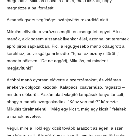
megoldás!” Mikulás csóválta a fejét, majd kiszállt, hogy
megnézze a baj forrását.
A manók gyors segítsége: szánjavítás rekordidő alatt
Mikulás elővette a varázscsengőt, és csengetett egyet. A kis
manók, akik sosem alszanak ilyenkor éjjel, azonnal ott teremtek
apró piros sapkáikban. Pici, a legügyesebb manó odaugrott a
kerékhez, és vizsgálgatni kezdte. “Ejha, ez bizony eltörött,”
mondta bölcsen. “De ne aggódj, Mikulás, mi mindent
megjavítunk!”
A többi manó gyorsan elővette a szerszámokat, és vidáman
énekelve dolgozni kezdtek. Kalapács, csavarhúzó, ragasztó –
minden előkerült. A szán alatt világító lámpások fénye táncolt,
ahogy a manók szorgoskodtak. “Kész van már?” kérdezte
Mikulás türelmetlenül. “Még egy kicsit, még egy kicsit!” felelték
a manók nevetve.
Végül, mire a Hold egy kicsit tovább araszolt az égen, a szán
újra készen állt. A kerék úgy csillogott, mintha sosem tört volna