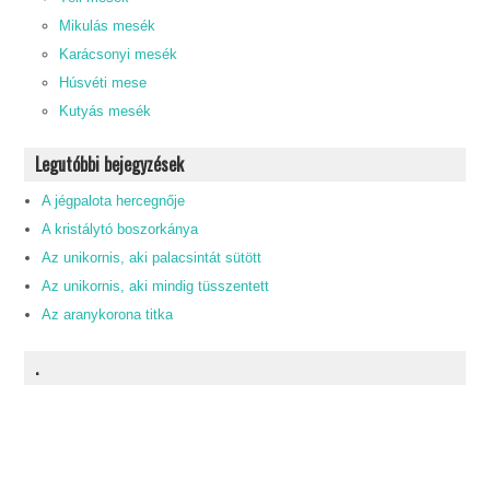
Mikulás mesék
Karácsonyi mesék
Húsvéti mese
Kutyás mesék
Legutóbbi bejegyzések
A jégpalota hercegnője
A kristálytó boszorkánya
Az unikornis, aki palacsintát sütött
Az unikornis, aki mindig tüsszentett
Az aranykorona titka
.