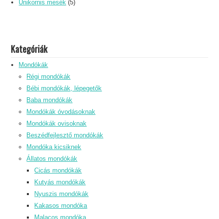
Unikornis mesék
(5)
Kategóriák
Mondókák
Régi mondókák
Bébi mondókák, lépegetők
Baba mondókák
Mondókák óvodásoknak
Mondókák ovisoknak
Beszédfejlesztő mondókák
Mondóka kicsiknek
Állatos mondókák
Cicás mondókák
Kutyás mondókák
Nyuszis mondókák
Kakasos mondóka
Malacos mondóka