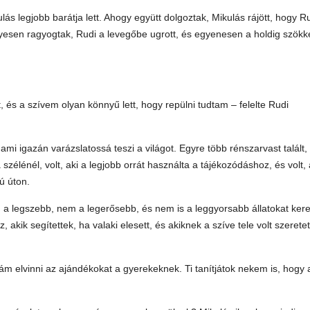
s legjobb barátja lett. Ahogy együtt dolgoztak, Mikulás rájött, hogy R
nyesen ragyogtak, Rudi a levegőbe ugrott, és egyenesen a holdig szökk
és a szívem olyan könnyű lett, hogy repülni tudtam – felelte Rudi
, ami igazán varázslatossá teszi a világot. Egyre több rénszarvast talált,
szélénél, volt, aki a legjobb orrát használta a tájékozódáshoz, és volt, 
ú úton.
a legszebb, nem a legerősebb, és nem is a leggyorsabb állatokat kere
kik segítettek, ha valaki elesett, és akiknek a szíve tele volt szeretet
ám elvinni az ajándékokat a gyerekeknek. Ti tanítjátok nekem is, hogy 