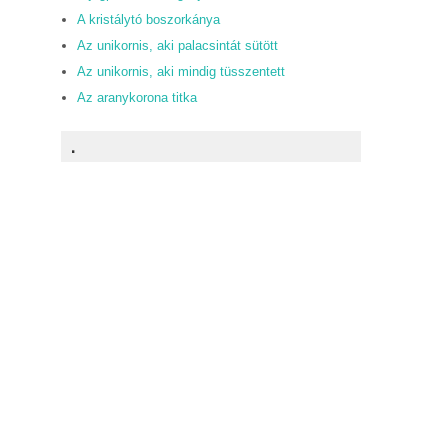
A kristálytó boszorkánya
Az unikornis, aki palacsintát sütött
Az unikornis, aki mindig tüsszentett
Az aranykorona titka
.