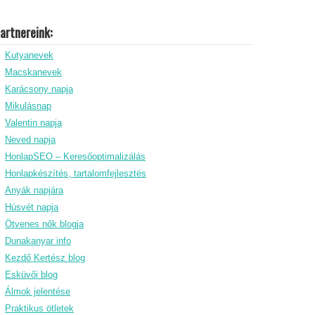
artnereink:
Kutyanevek
Macskanevek
Karácsony napja
Mikulásnap
Valentin napja
Neved napja
HonlapSEO – Keresőoptimalizálás
Honlapkészítés, tartalomfejlesztés
Anyák napjára
Húsvét napja
Ötvenes nők blogja
Dunakanyar info
Kezdő Kertész blog
Esküvői blog
Álmok jelentése
Praktikus ötletek