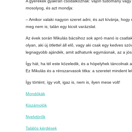
A gyerekek gyakran csodálkoznak: vajon tudomány vagy v
mosolyog, és azt mondja:
– Amikor valaki nagyon szeret adni, és azt kívánja, hog
meg nem is; talán egy kicsit varázslat.
Az évek során Mikulás bácsihoz sok apró manó is csatlak
olyan, aki új ötlettel áll elő, vagy aki csak egy kedves sz
legnagyobb ajándék, amit adhatunk egymásnak, az a jós
Így hát, ha tél este közeledik, és a hópelyhek táncolnak a
Ez Mikulás és a rénszarvasok titka: a szeretet mindent le
Így történt, így volt, igaz is, nem is, ilyen mese volt!
Mondókák
Kiszámolók
Nyelvtörők
Találós kérdések