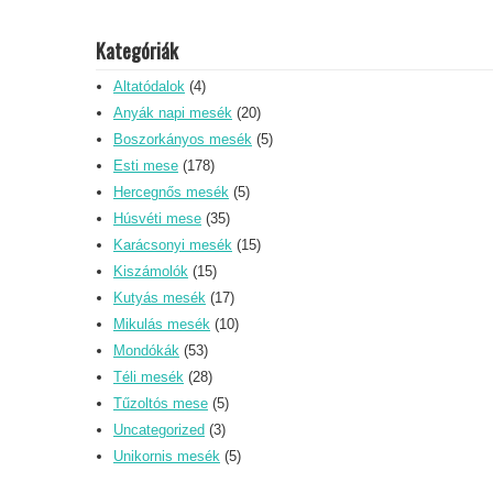
Kategóriák
Altatódalok
(4)
Anyák napi mesék
(20)
Boszorkányos mesék
(5)
Esti mese
(178)
Hercegnős mesék
(5)
Húsvéti mese
(35)
Karácsonyi mesék
(15)
Kiszámolók
(15)
Kutyás mesék
(17)
Mikulás mesék
(10)
Mondókák
(53)
Téli mesék
(28)
Tűzoltós mese
(5)
Uncategorized
(3)
Unikornis mesék
(5)