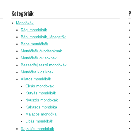
Kategóriák
P
Mondókák
Régi mondókák
Bébi mondókák, lépegetők
Baba mondókák
Mondókák óvodásoknak
Mondókák ovisoknak
Beszédfejlesztő mondókák
Mondóka kicsiknek
Állatos mondókák
Cicás mondókák
Kutyás mondókák
Nyuszis mondókák
Kakasos mondóka
Malacos mondóka
Libás mondókák
Rajzolós mondókák