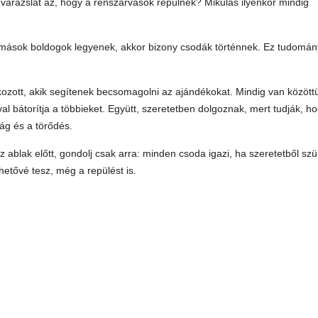
arázslat az, hogy a rénszarvasok repülnek? Mikulás ilyenkor mindig
y mások boldogok legyenek, akkor bizony csodák történnek. Ez tudomán
ozott, akik segítenek becsomagolni az ajándékokat. Mindig van között
óval bátorítja a többieket. Együtt, szeretetben dolgoznak, mert tudják, h
ág és a törődés.
z ablak előtt, gondolj csak arra: minden csoda igazi, ha szeretetből szül
hetővé tesz, még a repülést is.