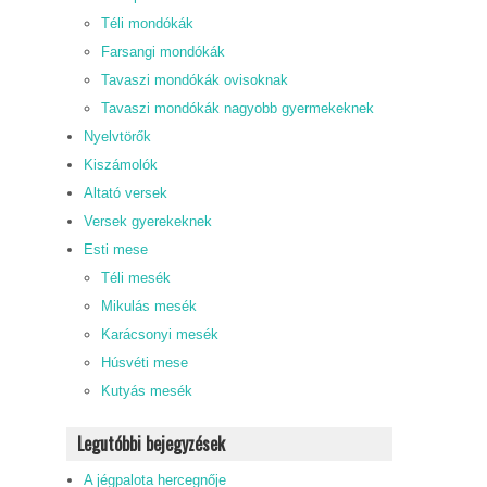
Téli mondókák
Farsangi mondókák
Tavaszi mondókák ovisoknak
Tavaszi mondókák nagyobb gyermekeknek
Nyelvtörők
Kiszámolók
Altató versek
Versek gyerekeknek
Esti mese
Téli mesék
Mikulás mesék
Karácsonyi mesék
Húsvéti mese
Kutyás mesék
Legutóbbi bejegyzések
A jégpalota hercegnője