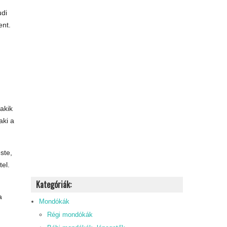
udi
ent.
 akik
aki a
ste,
tel.
Kategóriák:
a
Mondókák
Régi mondókák