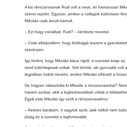
A kis rénszarvasnak Rudi volt a neve, és hamarosan Mikulá
szeret repülni. Egyszer, amikor a csillagok különösen fé
Mikulás csak ámult-bámult.
– Ezt hogy csináltad, Rudi? – kérdezte nevetve.
– Csak elképzeltem, hogy boldoggá teszem a gyerekeket, 
szerényen.
Így történt, hogy Mikulás bácsi rájött: a szeretet ereje az
mind különlegesek voltak. Volt köztük, aki gyorsabb volt a 
legjobban tudott nevetni, amikor Mikulás elfáradt a hossz
De hogyan választotta ki Mikulás a rénszarvasokat? Nem 
hanem azokat, akik a legkedvesebbek voltak a többiekhez, a
Egyik este Mikulás így szólt a rénszarvasaihoz:
– Kedves barátaim, ti vagytok azok, akik nélkül nem tudn
jóság és a szeretet a legfontosabb.