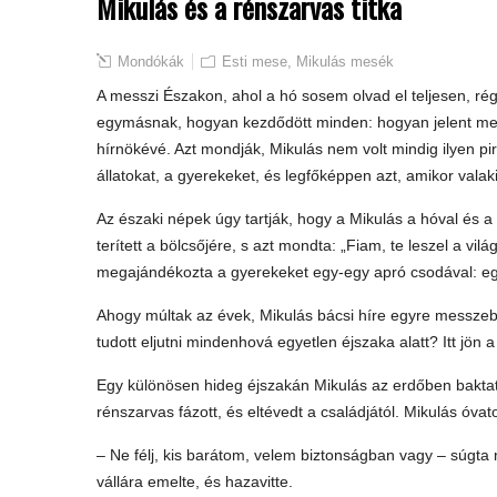
Mikulás és a rénszarvas titka
Mondókák
Esti mese
,
Mikulás mesék
A messzi Északon, ahol a hó sosem olvad el teljesen, rég
egymásnak, hogyan kezdődött minden: hogyan jelent meg M
hírnökévé. Azt mondják, Mikulás nem volt mindig ilyen p
állatokat, a gyerekeket, és legfőképpen azt, amikor valak
Az északi népek úgy tartják, hogy a Mikulás a hóval és a c
terített a bölcsőjére, s azt mondta: „Fiam, te leszel a vilá
megajándékozta a gyerekeket egy-egy apró csodával: egy
Ahogy múltak az évek, Mikulás bácsi híre egyre messzebb
tudott eljutni mindenhová egyetlen éjszaka alatt? Itt jö
Egy különösen hideg éjszakán Mikulás az erdőben baktatott
rénszarvas fázott, és eltévedt a családjától. Mikulás óv
– Ne félj, kis barátom, velem biztonságban vagy – súgta 
vállára emelte, és hazavitte.