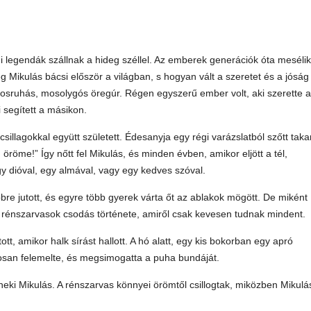
i legendák szállnak a hideg széllel. Az emberek generációk óta mesélik
ikulás bácsi először a világban, s hogyan vált a szeretet és a jóság
irosruhás, mosolygós öregúr. Régen egyszerű ember volt, aki szerette 
i segített a másikon.
sillagokkal együtt született. Édesanyja egy régi varázslatból szőtt taka
g öröme!” Így nőtt fel Mikulás, és minden évben, amikor eljött a tél,
 dióval, egy almával, vagy egy kedves szóval.
re jutott, és egyre több gyerek várta őt az ablakok mögött. De miként
n a rénszarvasok csodás története, amiről csak kevesen tudnak mindent.
, amikor halk sírást hallott. A hó alatt, egy kis bokorban egy apró
atosan felemelte, és megsimogatta a puha bundáját.
neki Mikulás. A rénszarvas könnyei örömtől csillogtak, miközben Mikulá