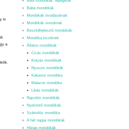
Bébi mondókák, lépegetők
Baba mondókák
Mondókák óvodásoknak
y is
Mondókák ovisoknak
Beszédfejlesztő mondókák
ük
Mondóka kicsiknek
ogy a
Állatos mondókák
Cicás mondókák
Kutyás mondókák
etik.
Nyuszis mondókák
Kakasos mondóka
Malacos mondóka
Libás mondókák
Rajzolós mondókák
Nyelvtörő mondókák
Számolós mondóka
A hét napjai mondókák
Hónap mondókák