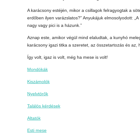
A karácsony estéjén, mikor a csillagok felragyogtak a söté
erdőben ilyen varázslatos?” Anyukájuk elmosolyodott: „A
nagy vagy pici is a házunk.”
Aznap este, amikor végül mind elaludtak, a kunyhó meleg
karácsony igazi titka a szeretet, az összetartozás és az
Így volt, igaz is volt, még ha mese is volt!
Mondókák
Kiszámolók
Nyelvtörők
Találós kérdések
Altatók
Esti mese