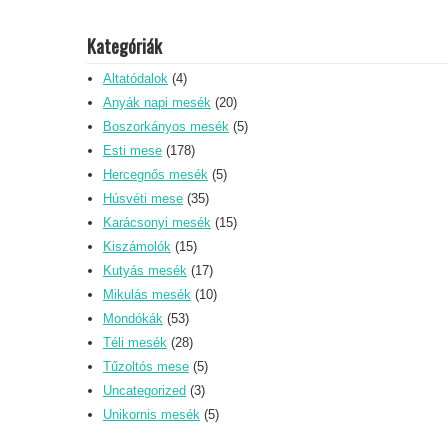
Kategóriák
Altatódalok
(4)
Anyák napi mesék
(20)
Boszorkányos mesék
(5)
Esti mese
(178)
Hercegnős mesék
(5)
Húsvéti mese
(35)
Karácsonyi mesék
(15)
Kiszámolók
(15)
Kutyás mesék
(17)
Mikulás mesék
(10)
Mondókák
(53)
Téli mesék
(28)
Tűzoltós mese
(5)
Uncategorized
(3)
Unikornis mesék
(5)