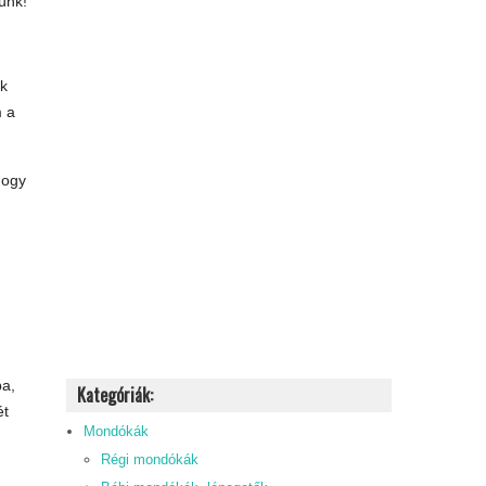
ünk!”
ek
m a
hogy
ba,
Kategóriák:
ét
Mondókák
Régi mondókák