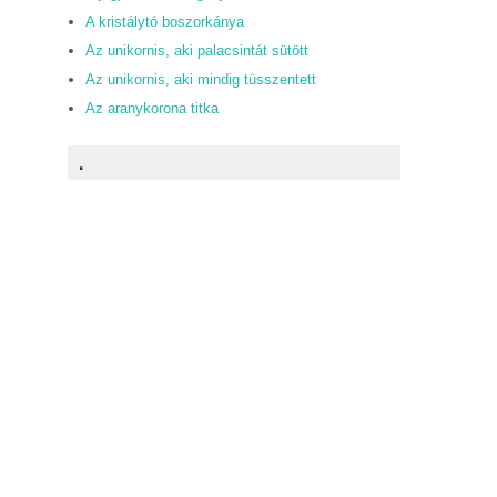
A kristálytó boszorkánya
Az unikornis, aki palacsintát sütött
Az unikornis, aki mindig tüsszentett
Az aranykorona titka
.