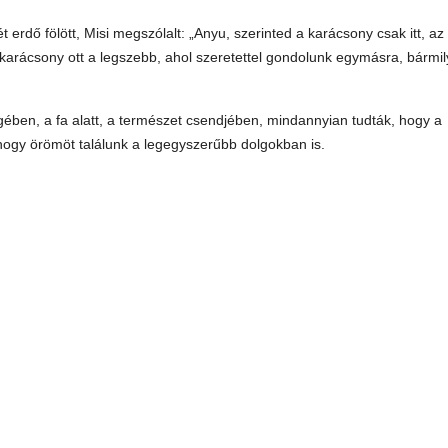
t erdő fölött, Misi megszólalt: „Anyu, szerinted a karácsony csak itt, az
 karácsony ott a legszebb, ahol szeretettel gondolunk egymásra, bármi
ében, a fa alatt, a természet csendjében, mindannyian tudták, hogy a
, hogy örömöt találunk a legegyszerűbb dolgokban is.