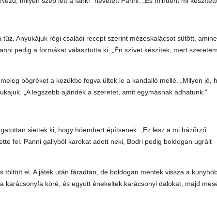
ézd, milyen szép lett a fánk!” nevetett Panni. „És mindent mi készített
 tűz. Anyukájuk régi családi recept szerint mézeskalácsot sütött, amin
, Panni pedig a formákat választotta ki. „Én szívet készítek, mert szerete
 meleg bögréket a kezükbe fogva ültek le a kandalló mellé. „Milyen jó, 
yukájuk. „A legszebb ajándék a szeretet, amit egymásnak adhatunk.”
zgatottan siettek ki, hogy hóembert építsenek. „Ez lesz a mi házőrző
tte fel. Panni gallyból karokat adott neki, Bodri pedig boldogan ugrált
töltött el. A játék után fáradtan, de boldogan mentek vissza a kunyhó
 a karácsonyfa köré, és együtt énekeltek karácsonyi dalokat, majd mes