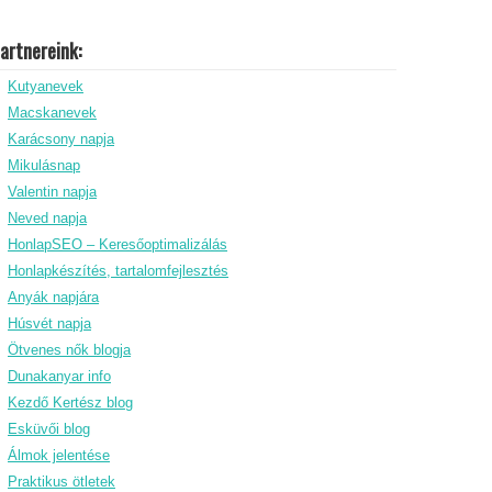
artnereink:
Kutyanevek
Macskanevek
Karácsony napja
Mikulásnap
Valentin napja
Neved napja
HonlapSEO – Keresőoptimalizálás
Honlapkészítés, tartalomfejlesztés
Anyák napjára
Húsvét napja
Ötvenes nők blogja
Dunakanyar info
Kezdő Kertész blog
Esküvői blog
Álmok jelentése
Praktikus ötletek