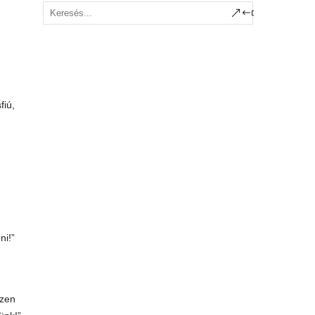
fiú,
ni!”
szen