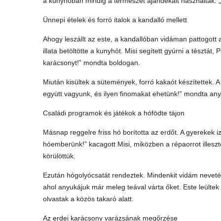
a kunyhóban mindig a természet ajándékait használták. „N
Ünnepi ételek és forró italok a kandalló mellett
Ahogy leszállt az este, a kandallóban vidáman pattogott a
illata betöltötte a kunyhót. Misi segített gyúrni a tésztát
karácsonyt!” mondta boldogan.
Miután kisültek a sütemények, forró kakaót készítettek. A
együtt vagyunk, és ilyen finomakat ehetünk!” mondta an
Családi programok és játékok a hófödte tájon
Másnap reggelre friss hó borította az erdőt. A gyerekek i
hóemberünk!” kacagott Misi, miközben a répaorrot illeszte
körülöttük.
Ezután hógolyócsatát rendeztek. Mindenkit vidám nevetés 
ahol anyukájuk már meleg teával várta őket. Este leültek
olvastak a közös takaró alatt.
Az erdei karácsony varázsának megőrzése