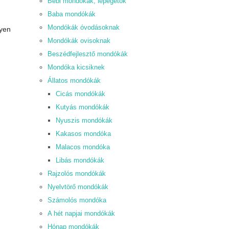
Bébi mondókák, lépegetők
Baba mondókák
Mondókák óvodásoknak
lyen
Mondókák ovisoknak
Beszédfejlesztő mondókák
Mondóka kicsiknek
Állatos mondókák
Cicás mondókák
Kutyás mondókák
Nyuszis mondókák
Kakasos mondóka
Malacos mondóka
Libás mondókák
Rajzolós mondókák
Nyelvtörő mondókák
Számolós mondóka
A hét napjai mondókák
Hónap mondókák