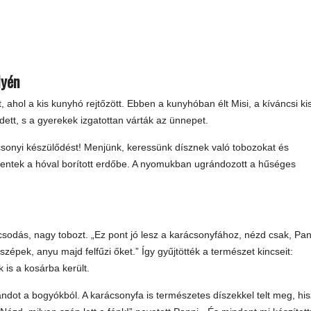
lyén
, ahol a kis kunyhó rejtőzött. Ebben a kunyhóban élt Misi, a kíváncsi kis
ett, s a gyerekek izgatottan várták az ünnepet.
rácsonyi készülődést! Menjünk, keressünk dísznek való tobozokat és
mentek a hóval borított erdőbe. A nyomukban ugrándozott a hűséges
y csodás, nagy tobozt. „Ez pont jó lesz a karácsonyfához, nézd csak, Pan
szépek, anyu majd felfűzi őket.” Így gyűjtötték a természet kincseit:
is a kosárba került.
landot a bogyókból. A karácsonyfa is természetes díszekkel telt meg, hi