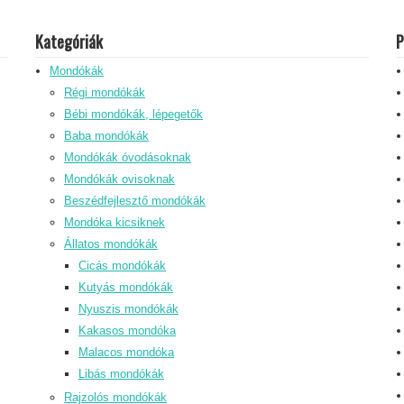
Kategóriák
P
Mondókák
Régi mondókák
Bébi mondókák, lépegetők
Baba mondókák
Mondókák óvodásoknak
Mondókák ovisoknak
Beszédfejlesztő mondókák
Mondóka kicsiknek
Állatos mondókák
Cicás mondókák
Kutyás mondókák
Nyuszis mondókák
Kakasos mondóka
Malacos mondóka
Libás mondókák
Rajzolós mondókák