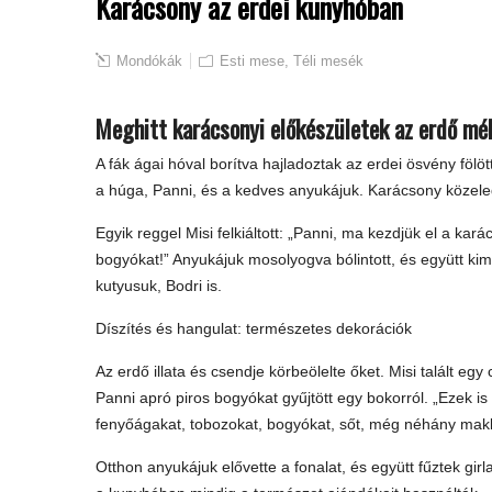
Karácsony az erdei kunyhóban
Mondókák
Esti mese
,
Téli mesék
Meghitt karácsonyi előkészületek az erdő mé
A fák ágai hóval borítva hajladoztak az erdei ösvény fölött
a húga, Panni, és a kedves anyukájuk. Karácsony közeled
Egyik reggel Misi felkiáltott: „Panni, ma kezdjük el a ka
bogyókat!” Anyukájuk mosolyogva bólintott, és együtt ki
kutyusuk, Bodri is.
Díszítés és hangulat: természetes dekorációk
Az erdő illata és csendje körbeölelte őket. Misi talált eg
Panni apró piros bogyókat gyűjtött egy bokorról. „Ezek is 
fenyőágakat, tobozokat, bogyókat, sőt, még néhány makk 
Otthon anyukájuk elővette a fonalat, és együtt fűztek gir