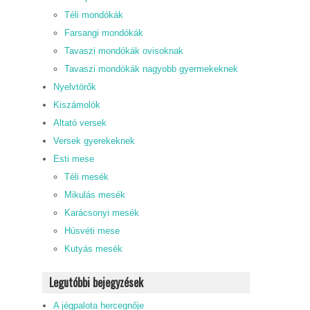
Téli mondókák
Farsangi mondókák
Tavaszi mondókák ovisoknak
Tavaszi mondókák nagyobb gyermekeknek
Nyelvtörők
Kiszámolók
Altató versek
Versek gyerekeknek
Esti mese
Téli mesék
Mikulás mesék
Karácsonyi mesék
Húsvéti mese
Kutyás mesék
Legutóbbi bejegyzések
A jégpalota hercegnője