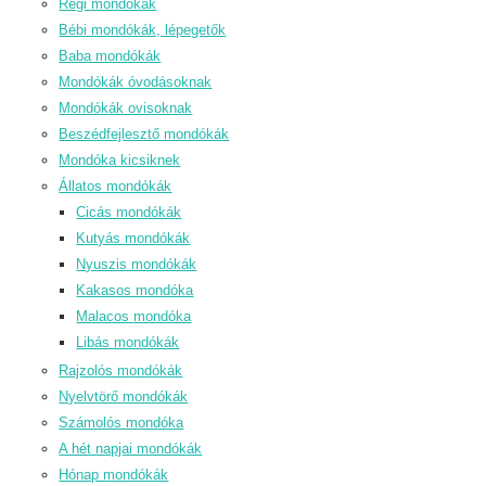
Régi mondókák
Bébi mondókák, lépegetők
Baba mondókák
Mondókák óvodásoknak
Mondókák ovisoknak
Beszédfejlesztő mondókák
Mondóka kicsiknek
Állatos mondókák
Cicás mondókák
Kutyás mondókák
Nyuszis mondókák
Kakasos mondóka
Malacos mondóka
Libás mondókák
Rajzolós mondókák
Nyelvtörő mondókák
Számolós mondóka
A hét napjai mondókák
Hónap mondókák