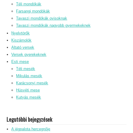
Téli mondókák
Farsangi mondókák
Tavaszi mondókák ovisoknak
Tavaszi mondókák nagyobb gyermekeknek
Nyelvtörők
Kiszámolók
Altató versek
Versek gyerekeknek
Esti mese
Téli mesék
Mikulás mesék
Karácsonyi mesék
Húsvéti mese
Kutyás mesék
Legutóbbi bejegyzések
A jégpalota hercegnője