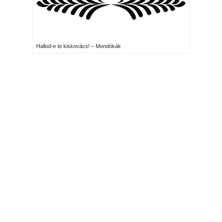
Hallod-e te kiskovács! – Mondókák