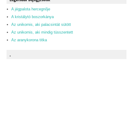
A jégpalota hercegnője
A kristálytó boszorkánya
Az unikornis, aki palacsintát sütött
Az unikornis, aki mindig tüsszentett
Az aranykorona titka
.