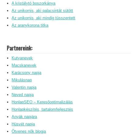
A kristálytó boszorkánya
Az unikornis, aki palacsintát sütött
Az unikornis, aki mindig tüsszentett
Az aranykorona titka
Partnereink:
Kutyanevek
Macskanevek
Karácsony napja
Mikulásnap
Valentin napja
Neved napja
HonlapSEO – Keresőoptimalizálás
Honlapkészítés, tartalomfejlesztés
Anyák napjára
Húsvét napja
Ötvenes nők blogja