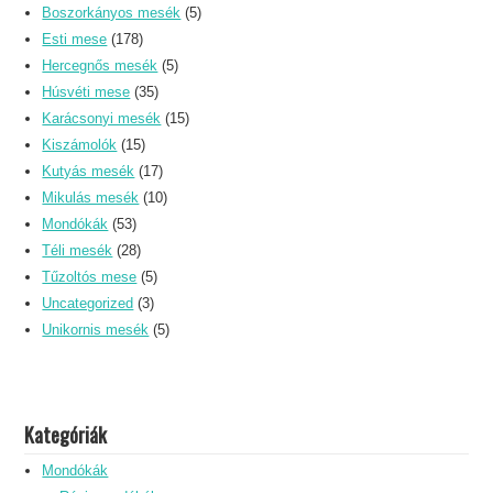
Boszorkányos mesék
(5)
Esti mese
(178)
Hercegnős mesék
(5)
Húsvéti mese
(35)
Karácsonyi mesék
(15)
Kiszámolók
(15)
Kutyás mesék
(17)
Mikulás mesék
(10)
Mondókák
(53)
Téli mesék
(28)
Tűzoltós mese
(5)
Uncategorized
(3)
Unikornis mesék
(5)
Kategóriák
Mondókák