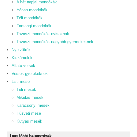
A hét napjai mondókák
Hónap mondókák
Téli mondókák
Farsangi mondókák
Tavaszi mondókák ovisoknak
Tavaszi mondókák nagyobb gyermekeknek
Nyelvtörők
Kiszámolók
Altató versek
Versek gyerekeknek
Esti mese
Téli mesék
Mikulás mesék
Karácsonyi mesék
Húsvéti mese
Kutyás mesék
Legutóbbi bejegyzések