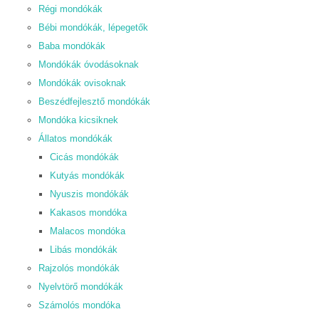
Régi mondókák
Bébi mondókák, lépegetők
Baba mondókák
Mondókák óvodásoknak
Mondókák ovisoknak
Beszédfejlesztő mondókák
Mondóka kicsiknek
Állatos mondókák
Cicás mondókák
Kutyás mondókák
Nyuszis mondókák
Kakasos mondóka
Malacos mondóka
Libás mondókák
Rajzolós mondókák
Nyelvtörő mondókák
Számolós mondóka