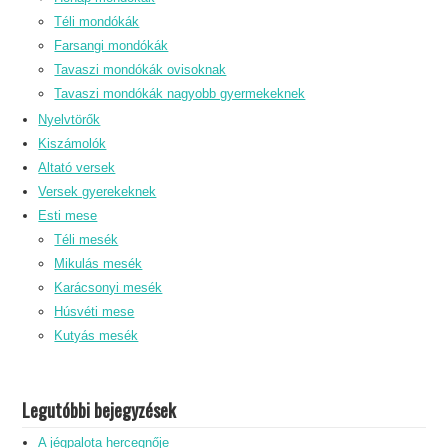
Téli mondókák
Farsangi mondókák
Tavaszi mondókák ovisoknak
Tavaszi mondókák nagyobb gyermekeknek
Nyelvtörők
Kiszámolók
Altató versek
Versek gyerekeknek
Esti mese
Téli mesék
Mikulás mesék
Karácsonyi mesék
Húsvéti mese
Kutyás mesék
Legutóbbi bejegyzések
A jégpalota hercegnője