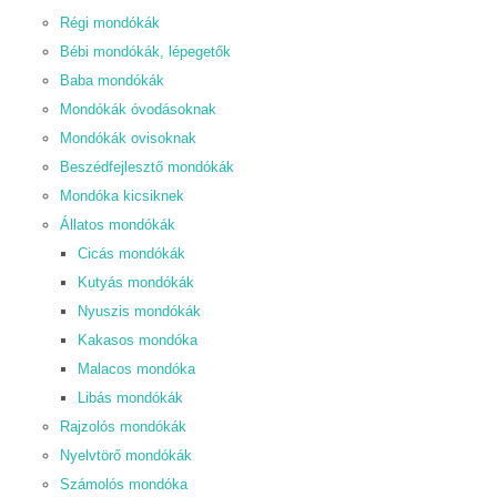
Régi mondókák
Bébi mondókák, lépegetők
Baba mondókák
Mondókák óvodásoknak
Mondókák ovisoknak
Beszédfejlesztő mondókák
Mondóka kicsiknek
Állatos mondókák
Cicás mondókák
Kutyás mondókák
Nyuszis mondókák
Kakasos mondóka
Malacos mondóka
Libás mondókák
Rajzolós mondókák
Nyelvtörő mondókák
Számolós mondóka