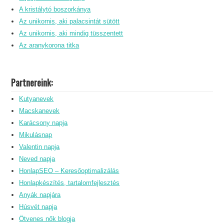
A kristálytó boszorkánya
Az unikornis, aki palacsintát sütött
Az unikornis, aki mindig tüsszentett
Az aranykorona titka
Partnereink:
Kutyanevek
Macskanevek
Karácsony napja
Mikulásnap
Valentin napja
Neved napja
HonlapSEO – Keresőoptimalizálás
Honlapkészítés, tartalomfejlesztés
Anyák napjára
Húsvét napja
Ötvenes nők blogja