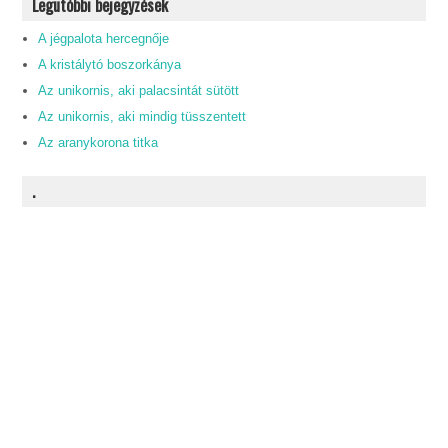
Legutóbbi bejegyzések
A jégpalota hercegnője
A kristálytó boszorkánya
Az unikornis, aki palacsintát sütött
Az unikornis, aki mindig tüsszentett
Az aranykorona titka
.