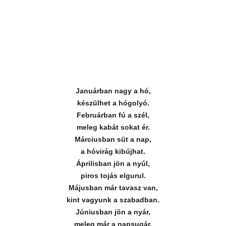
Januárban nagy a hó,
készülhet a hógolyó.
Februárban fú a szél,
meleg kabát sokat ér.
Márciusban süt a nap,
a hóvirág kibújhat.
Áprilisban jön a nyúl,
piros tojás elgurul.
Májusban már tavasz van,
kint vagyunk a szabadban.
Júniusban jön a nyár,
meleg már a napsugár.