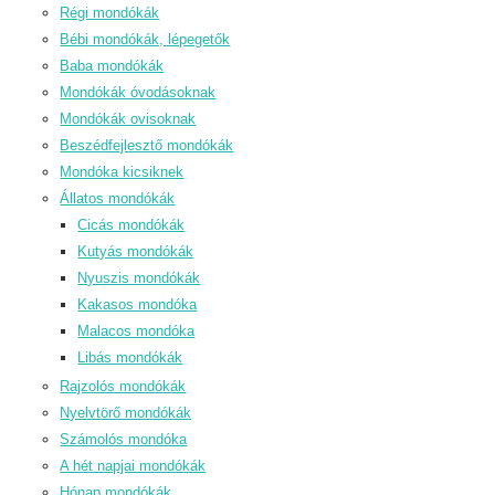
Régi mondókák
Bébi mondókák, lépegetők
Baba mondókák
Mondókák óvodásoknak
Mondókák ovisoknak
Beszédfejlesztő mondókák
Mondóka kicsiknek
Állatos mondókák
Cicás mondókák
Kutyás mondókák
Nyuszis mondókák
Kakasos mondóka
Malacos mondóka
Libás mondókák
Rajzolós mondókák
Nyelvtörő mondókák
Számolós mondóka
A hét napjai mondókák
Hónap mondókák