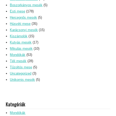
Boszorkányos mesék
(5)
Esti mese
(178)
Hercegnős mesék
(5)
Húsvéti mese
(35)
Karácsonyi mesék
(15)
Kiszámolók
(15)
Kutyás mesék
(17)
Mikulás mesék
(10)
Mondókák
(53)
Téli mesék
(28)
Tűzoltós mese
(5)
Uncategorized
(3)
Unikornis mesék
(5)
Kategóriák
Mondókák