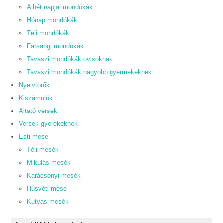
A hét napjai mondókák
Hónap mondókák
Téli mondókák
Farsangi mondókák
Tavaszi mondókák ovisoknak
Tavaszi mondókák nagyobb gyermekeknek
Nyelvtörők
Kiszámolók
Altató versek
Versek gyerekeknek
Esti mese
Téli mesék
Mikulás mesék
Karácsonyi mesék
Húsvéti mese
Kutyás mesék