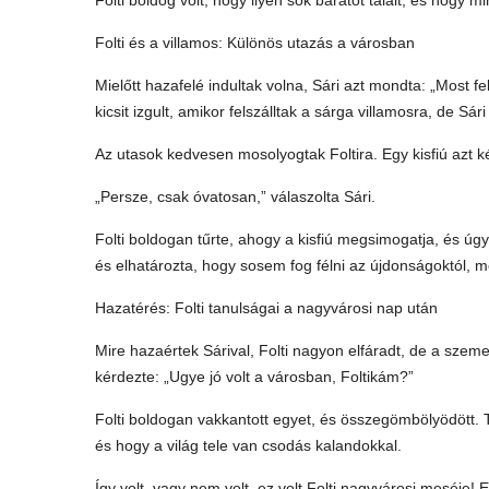
Folti boldog volt, hogy ilyen sok barátot talált, és hogy 
Folti és a villamos: Különös utazás a városban
Mielőtt hazafelé indultak volna, Sári azt mondta: „Most fe
kicsit izgult, amikor felszálltak a sárga villamosra, de Sár
Az utasok kedvesen mosolyogtak Foltira. Egy kisfiú azt 
„Persze, csak óvatosan,” válaszolta Sári.
Folti boldogan tűrte, ahogy a kisfiú megsimogatja, és úgy
és elhatározta, hogy sosem fog félni az újdonságoktól, mer
Hazatérés: Folti tanulságai a nagyvárosi nap után
Mire hazaértek Sárival, Folti nagyon elfáradt, de a szem
kérdezte: „Ugye jó volt a városban, Foltikám?”
Folti boldogan vakkantott egyet, és összegömbölyödött. 
és hogy a világ tele van csodás kalandokkal.
Így volt, vagy nem volt, ez volt Folti nagyvárosi meséje!