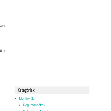
ton.
l új
Kategóriák:
Mondókák
Régi mondókák