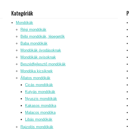
Kategóriák
P
Mondókák
Régi mondókák
Bébi mondókák, lépegetők
Baba mondókák
Mondókák óvodásoknak
Mondókák ovisoknak
Beszédfejlesztő mondókák
Mondóka kicsiknek
Állatos mondókák
Cicás mondókák
Kutyás mondókák
Nyuszis mondókák
Kakasos mondóka
Malacos mondóka
Libás mondókák
Rajzolós mondókák