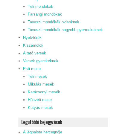
Téli mondókák
Farsangi mondókák
Tavaszi mondókák ovisoknak
Tavaszi mondókák nagyobb gyermekeknek
Nyelvtörők
Kiszámolók
Altató versek
Versek gyerekeknek
Esti mese
Téli mesék
Mikulás mesék
Karácsonyi mesék
Húsvéti mese
Kutyás mesék
Legutóbbi bejegyzések
A jégpalota hercegnője