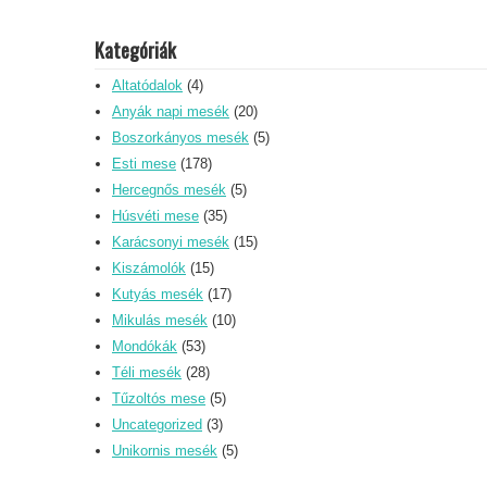
Kategóriák
Altatódalok
(4)
Anyák napi mesék
(20)
Boszorkányos mesék
(5)
Esti mese
(178)
Hercegnős mesék
(5)
Húsvéti mese
(35)
Karácsonyi mesék
(15)
Kiszámolók
(15)
Kutyás mesék
(17)
Mikulás mesék
(10)
Mondókák
(53)
Téli mesék
(28)
Tűzoltós mese
(5)
Uncategorized
(3)
Unikornis mesék
(5)