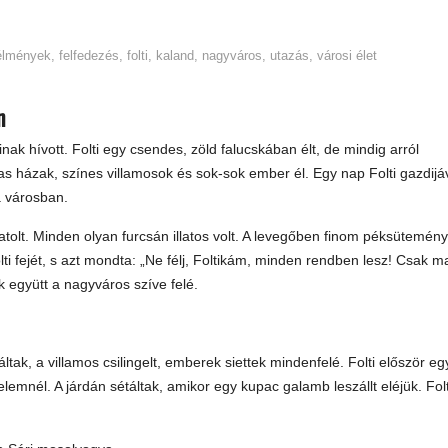
élmények
,
felfedezés
,
folti
,
kaland
,
nagyváros
,
utazás
,
városi élet
n
inak hívott. Folti egy csendes, zöld falucskában élt, de mindig arról
s házak, színes villamosok és sok-sok ember él. Egy nap Folti gazdijáv
a városban.
tolt. Minden olyan furcsán illatos volt. A levegőben finom péksütemény
lti fejét, s azt mondta: „Ne félj, Foltikám, minden rendben lesz! Csak m
ak együtt a nagyváros szíve felé.
tak, a villamos csilingelt, emberek siettek mindenfelé. Folti először eg
elemnél. A járdán sétáltak, amikor egy kupac galamb leszállt eléjük. Folt