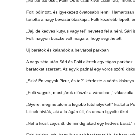
„Ne bántsd őket, Folti! Ők is csak kíváncsiak rád,” mond
Folti bólintott, és igyekezett óvatosabb lenni. Hamarosan
tartotta a nagy bevásárlótáskáját. Folti közelebb lépett, 
„Jaj, de kedves kutyus vagy te!” nevetett fel a néni. Sári
Folti nagyon büszke volt magára, hogy segíthetett.
Új barátok és kalandok a belvárosi parkban
A nagy séta után Sári és Folti elértek egy tágas parkhoz.
barátokat szerzett. Az egyik padnál egy vörös szőrű kiskut
„Szia! Én vagyok Picur, és te?” kérdezte a vörös kiskutya
„Folti vagyok, most járok először a városban,” válaszolta F
„Gyere, megmutatom a legjobb futóhelyeket!” kiáltotta Pic
Lilinek hívták, aki a fa ágán ült, és onnan figyelte őket.
„Néha kicsit zajos itt, de mindig akad egy kedves barát,” 