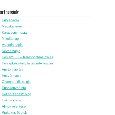
artnereink:
Kutyanevek
Macskanevek
Karácsony napja
Mikulásnap
Valentin napja
Neved napja
HonlapSEO – Keresőoptimalizálás
Honlapkészítés, tartalomfejlesztés
Anyák napjára
Húsvét napja
Ötvenes nők blogja
Dunakanyar info
Kezdő Kertész blog
Esküvői blog
Álmok jelentése
Praktikus ötletek