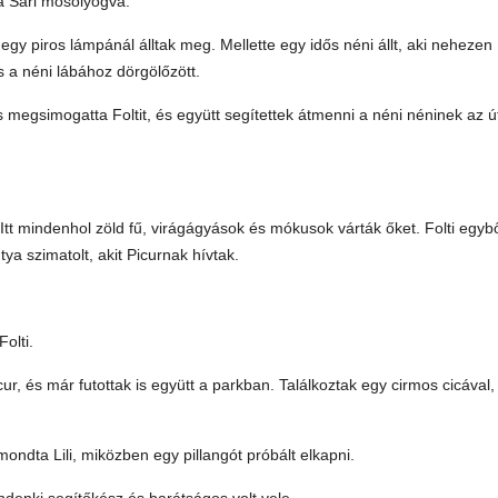
ta Sári mosolyogva.
 egy piros lámpánál álltak meg. Mellette egy idős néni állt, aki nehezen
és a néni lábához dörgölőzött.
 is megsimogatta Foltit, és együtt segítettek átmenni a néni néninek az ú
 Itt mindenhol zöld fű, virágágyások és mókusok várták őket. Folti egybő
ya szimatolt, akit Picurnak hívtak.
.
olti.
ur, és már futottak is együtt a parkban. Találkoztak egy cirmos cicával,
mondta Lili, miközben egy pillangót próbált elkapni.