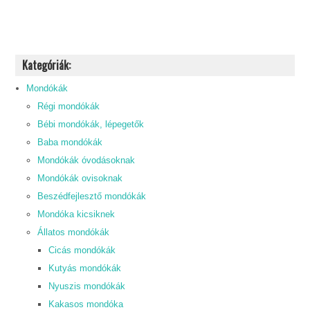
Kategóriák:
Mondókák
Régi mondókák
Bébi mondókák, lépegetők
Baba mondókák
Mondókák óvodásoknak
Mondókák ovisoknak
Beszédfejlesztő mondókák
Mondóka kicsiknek
Állatos mondókák
Cicás mondókák
Kutyás mondókák
Nyuszis mondókák
Kakasos mondóka