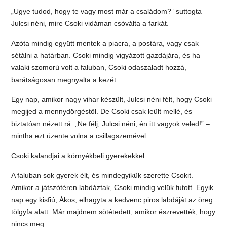
„Ugye tudod, hogy te vagy most már a családom?” suttogta
Julcsi néni, mire Csoki vidáman csóválta a farkát.
Azóta mindig együtt mentek a piacra, a postára, vagy csak
sétálni a határban. Csoki mindig vigyázott gazdájára, és ha
valaki szomorú volt a faluban, Csoki odaszaladt hozzá,
barátságosan megnyalta a kezét.
Egy nap, amikor nagy vihar készült, Julcsi néni félt, hogy Csoki
megijed a mennydörgéstől. De Csoki csak leült mellé, és
biztatóan nézett rá. „Ne félj, Julcsi néni, én itt vagyok veled!” –
mintha ezt üzente volna a csillagszemével.
Csoki kalandjai a környékbeli gyerekekkel
A faluban sok gyerek élt, és mindegyikük szerette Csokit.
Amikor a játszótéren labdáztak, Csoki mindig velük futott. Egyik
nap egy kisfiú, Ákos, elhagyta a kedvenc piros labdáját az öreg
tölgyfa alatt. Már majdnem sötétedett, amikor észrevették, hogy
nincs meg.