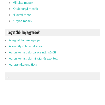
Mikulás mesék
Karácsonyi mesék
Húsvéti mese
Kutyás mesék
Legutóbbi bejegyzések
A jégpalota hercegnője
A kristálytó boszorkánya
Az unikornis, aki palacsintát sütött
Az unikornis, aki mindig tüsszentett
Az aranykorona titka
.