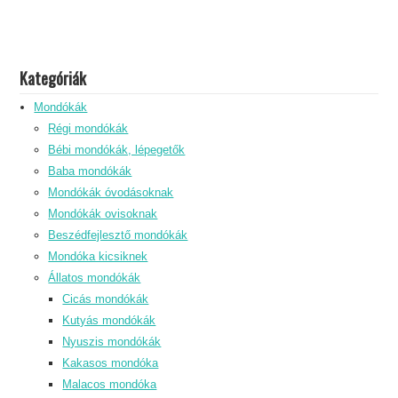
Kategóriák
Mondókák
Régi mondókák
Bébi mondókák, lépegetők
Baba mondókák
Mondókák óvodásoknak
Mondókák ovisoknak
Beszédfejlesztő mondókák
Mondóka kicsiknek
Állatos mondókák
Cicás mondókák
Kutyás mondókák
Nyuszis mondókák
Kakasos mondóka
Malacos mondóka