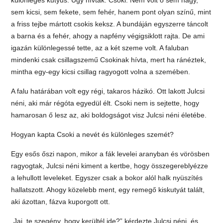
sem kicsi, sem fekete, sem fehér, hanem pont olyan színű, mint
a friss tejbe mártott csokis keksz. A bundáján egyszerre táncolt
a barna és a fehér, ahogy a napfény végigsiklott rajta. De ami
igazán különlegessé tette, az a két szeme volt. A faluban
mindenki csak csillagszemű Csokinak hívta, mert ha ránéztek,
mintha egy-egy kicsi csillag ragyogott volna a szemében.
A falu határában volt egy régi, takaros házikó. Ott lakott Julcsi
néni, aki már régóta egyedül élt. Csoki nem is sejtette, hogy
hamarosan ő lesz az, aki boldogságot visz Julcsi néni életébe.
Hogyan kapta Csoki a nevét és különleges szemét?
Egy esős őszi napon, mikor a fák levelei aranyban és vörösben
ragyogtak, Julcsi néni kiment a kertbe, hogy összegereblyézze
a lehullott leveleket. Egyszer csak a bokor alól halk nyüszítés
hallatszott. Ahogy közelebb ment, egy remegő kiskutyát talált,
aki ázottan, fázva kuporgott ott.
„Jaj, te szegény, hogy kerültél ide?” kérdezte Julcsi néni, és