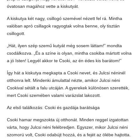
óvatosan magához vette a kiskutyát.
A kiskutya két nagy, csillogó szemével nézett fel rá. Mintha
valóban apró csillagok ragyogtak volna benne, oly tisztán
csillogott.
„Hát, ilyen szép szemű kutyát még sosem láttam!” mondta
csodálkozva. „És a színe is olyan, mintha csokiba mártott volna
a jó Isten! Legyél akkor te Csoki, az én édes kis barátom!”
Így hát a kiskutya megkapta a Csoki nevet, és Julcsi néninél
otthonra lelt. Mindenki ámulattal nézte, amikor Julcsi néni
Csokival sétált a falu utcáján. A gyerekek különösen szerették,
mert Csoki szemében valami varázslat lakozott.
Az első találkozás: Csoki és gazdája barátsága
Csoki hamar megszokta új otthonát. Minden reggel izgatottan
várta, hogy Julcsi néni felébredjen. Egyszer, mikor Julcsi néni
szomorú volt, Csoki odabújt hozzá, és a fejét az ölébe hajtotta.