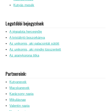
Kutyás mesék
Legutóbbi bejegyzések
A jégpalota hercegnője
A kristálytó boszorkánya
Az unikornis, aki palacsintát sütött
Az unikornis, aki mindig tüsszentett
Az aranykorona titka
Partnereink:
Kutyanevek
Macskanevek
Karácsony napja
Mikulásnap
Valentin napja