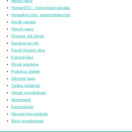
Neved napja
HonlapSEO – Keresőoptimalizálás
Honlapkészítés, tartalomfejlesztés
Anyák napjára
Húsvét napja
Ötvenes nők blogja
Dunakanyar info
Kezdő Kertész blog
Esküvői blog
Álmok jelentése
Praktikus ötletek
Idézetek lapja
Találós kérdések
Versek gyerekeknek
Mesenapok
Köszöntések
Névnapi köszöntések
Mese gyerekeknek