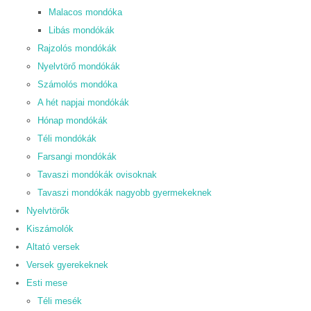
Malacos mondóka
Libás mondókák
Rajzolós mondókák
Nyelvtörő mondókák
Számolós mondóka
A hét napjai mondókák
Hónap mondókák
Téli mondókák
Farsangi mondókák
Tavaszi mondókák ovisoknak
Tavaszi mondókák nagyobb gyermekeknek
Nyelvtörők
Kiszámolók
Altató versek
Versek gyerekeknek
Esti mese
Téli mesék