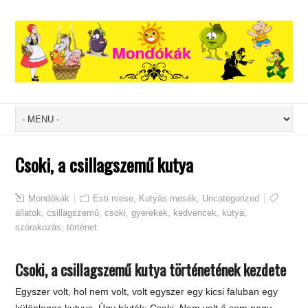
Csoki, a csillagszemű kutya
Mondókák
Esti mese
,
Kutyás mesék
,
Uncategorized
állatok
,
csillagszemű
,
csoki
,
gyerekek
,
kedvencek
,
kutya
,
szórakozás
,
történet
Csoki, a csillagszemű kutya történetének kezdete
Egyszer volt, hol nem volt, volt egyszer egy kicsi faluban egy
különleges kutyus. Úgy hívták: Csoki. Nem volt ő sem nagy,