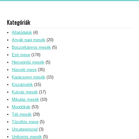
Kategóriák
Altatódalok
(4)
Anyák napi mesék
(20)
Boszorkányos mesék
(5)
Esti mese
(178)
Hercegnős mesék
(5)
Húsvéti mese
(35)
Karácsonyi mesék
(15)
Kiszámolók
(15)
Kutyás mesék
(17)
Mikulás mesék
(10)
Mondókák
(53)
Téli mesék
(28)
Tűzoltós mese
(5)
Uncategorized
(3)
Unikornis mesék
(5)