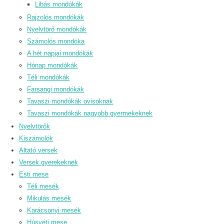
Libás mondókák
Rajzolós mondókák
Nyelvtörő mondókák
Számolós mondóka
A hét napjai mondókák
Hónap mondókák
Téli mondókák
Farsangi mondókák
Tavaszi mondókák ovisoknak
Tavaszi mondókák nagyobb gyermekeknek
Nyelvtörők
Kiszámolók
Altató versek
Versek gyerekeknek
Esti mese
Téli mesék
Mikulás mesék
Karácsonyi mesék
Húsvéti mese