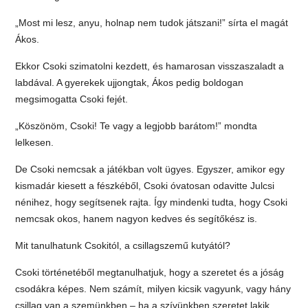
„Most mi lesz, anyu, holnap nem tudok játszani!” sírta el magát
Ákos.
Ekkor Csoki szimatolni kezdett, és hamarosan visszaszaladt a
labdával. A gyerekek ujjongtak, Ákos pedig boldogan
megsimogatta Csoki fejét.
„Köszönöm, Csoki! Te vagy a legjobb barátom!” mondta
lelkesen.
De Csoki nemcsak a játékban volt ügyes. Egyszer, amikor egy
kismadár kiesett a fészkéből, Csoki óvatosan odavitte Julcsi
nénihez, hogy segítsenek rajta. Így mindenki tudta, hogy Csoki
nemcsak okos, hanem nagyon kedves és segítőkész is.
Mit tanulhatunk Csokitól, a csillagszemű kutyától?
Csoki történetéből megtanulhatjuk, hogy a szeretet és a jóság
csodákra képes. Nem számít, milyen kicsik vagyunk, vagy hány
csillag van a szemünkben – ha a szívünkben szeretet lakik,