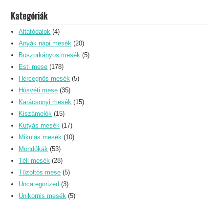
Kategóriák
Altatódalok
(4)
Anyák napi mesék
(20)
Boszorkányos mesék
(5)
Esti mese
(178)
Hercegnős mesék
(5)
Húsvéti mese
(35)
Karácsonyi mesék
(15)
Kiszámolók
(15)
Kutyás mesék
(17)
Mikulás mesék
(10)
Mondókák
(53)
Téli mesék
(28)
Tűzoltós mese
(5)
Uncategorized
(3)
Unikornis mesék
(5)