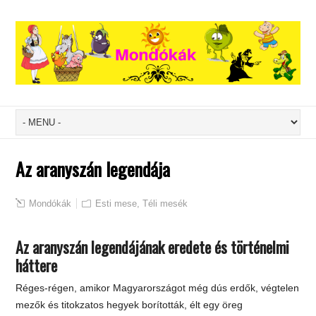
Az aranyszán legendája
Mondókák
Esti mese
,
Téli mesék
Az aranyszán legendájának eredete és történelmi
háttere
Réges-régen, amikor Magyarországot még dús erdők, végtelen
mezők és titokzatos hegyek borították, élt egy öreg