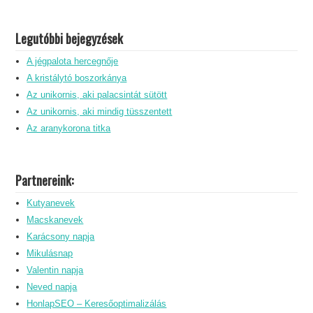
Legutóbbi bejegyzések
A jégpalota hercegnője
A kristálytó boszorkánya
Az unikornis, aki palacsintát sütött
Az unikornis, aki mindig tüsszentett
Az aranykorona titka
Partnereink:
Kutyanevek
Macskanevek
Karácsony napja
Mikulásnap
Valentin napja
Neved napja
HonlapSEO – Keresőoptimalizálás