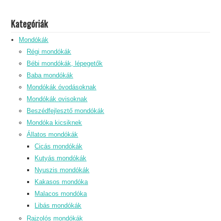
Kategóriák
Mondókák
Régi mondókák
Bébi mondókák, lépegetők
Baba mondókák
Mondókák óvodásoknak
Mondókák ovisoknak
Beszédfejlesztő mondókák
Mondóka kicsiknek
Állatos mondókák
Cicás mondókák
Kutyás mondókák
Nyuszis mondókák
Kakasos mondóka
Malacos mondóka
Libás mondókák
Rajzolós mondókák