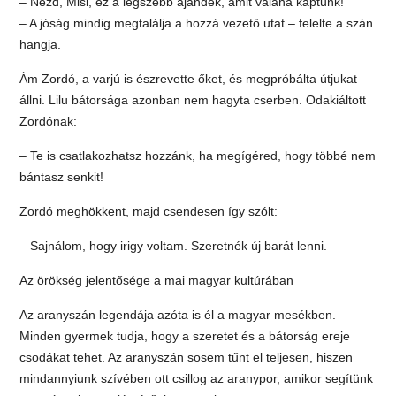
– Nézd, Misi, ez a legszebb ajándék, amit valaha kaptunk!
– A jóság mindig megtalálja a hozzá vezető utat – felelte a szán
hangja.
Ám Zordó, a varjú is észrevette őket, és megpróbálta útjukat
állni. Lilu bátorsága azonban nem hagyta cserben. Odakiáltott
Zordónak:
– Te is csatlakozhatsz hozzánk, ha megígéred, hogy többé nem
bántasz senkit!
Zordó meghökkent, majd csendesen így szólt:
– Sajnálom, hogy irigy voltam. Szeretnék új barát lenni.
Az örökség jelentősége a mai magyar kultúrában
Az aranyszán legendája azóta is él a magyar mesékben.
Minden gyermek tudja, hogy a szeretet és a bátorság ereje
csodákat tehet. Az aranyszán sosem tűnt el teljesen, hiszen
mindannyiunk szívében ott csillog az aranypor, amikor segítünk