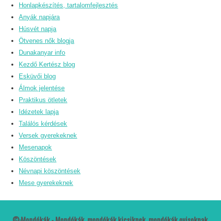
Honlapkészítés, tartalomfejlesztés
Anyák napjára
Húsvét napja
Ötvenes nők blogja
Dunakanyar info
Kezdő Kertész blog
Esküvői blog
Álmok jelentése
Praktikus ötletek
Idézetek lapja
Találós kérdések
Versek gyerekeknek
Mesenapok
Köszöntések
Névnapi köszöntések
Mese gyerekeknek
©·Mondókák - Mondókák, mondókák kicsiknek, mondókák ovisoknak,