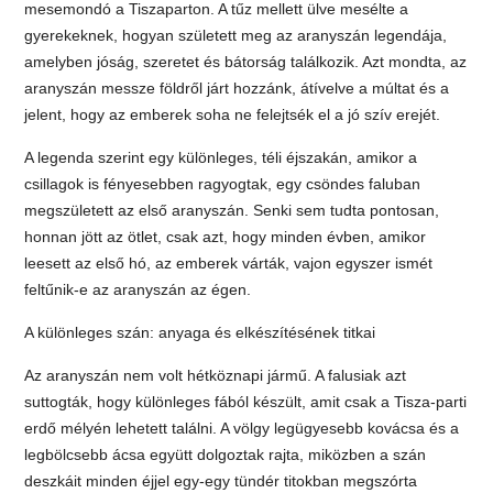
mesemondó a Tiszaparton. A tűz mellett ülve mesélte a
gyerekeknek, hogyan született meg az aranyszán legendája,
amelyben jóság, szeretet és bátorság találkozik. Azt mondta, az
aranyszán messze földről járt hozzánk, átívelve a múltat és a
jelent, hogy az emberek soha ne felejtsék el a jó szív erejét.
A legenda szerint egy különleges, téli éjszakán, amikor a
csillagok is fényesebben ragyogtak, egy csöndes faluban
megszületett az első aranyszán. Senki sem tudta pontosan,
honnan jött az ötlet, csak azt, hogy minden évben, amikor
leesett az első hó, az emberek várták, vajon egyszer ismét
feltűnik-e az aranyszán az égen.
A különleges szán: anyaga és elkészítésének titkai
Az aranyszán nem volt hétköznapi jármű. A falusiak azt
suttogták, hogy különleges fából készült, amit csak a Tisza-parti
erdő mélyén lehetett találni. A völgy legügyesebb kovácsa és a
legbölcsebb ácsa együtt dolgoztak rajta, miközben a szán
deszkáit minden éjjel egy-egy tündér titokban megszórta