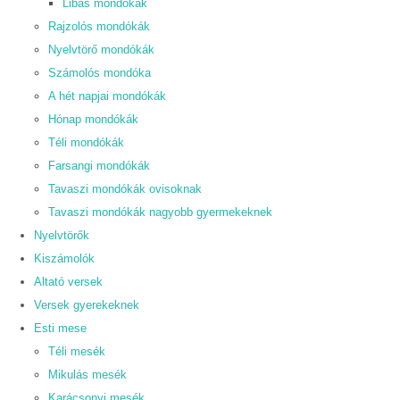
Libás mondókák
Rajzolós mondókák
Nyelvtörő mondókák
Számolós mondóka
A hét napjai mondókák
Hónap mondókák
Téli mondókák
Farsangi mondókák
Tavaszi mondókák ovisoknak
Tavaszi mondókák nagyobb gyermekeknek
Nyelvtörők
Kiszámolók
Altató versek
Versek gyerekeknek
Esti mese
Téli mesék
Mikulás mesék
Karácsonyi mesék