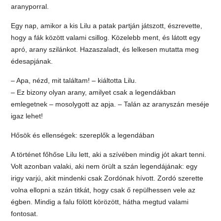
aranyporral.
Egy nap, amikor a kis Lilu a patak partján játszott, észrevette,
hogy a fák között valami csillog. Közelebb ment, és látott egy
apró, arany szilánkot. Hazaszaladt, és lelkesen mutatta meg
édesapjának.
– Apa, nézd, mit találtam! – kiáltotta Lilu.
– Ez bizony olyan arany, amilyet csak a legendákban
emlegetnek – mosolygott az apja. – Talán az aranyszán meséje
igaz lehet!
Hősök és ellenségek: szereplők a legendában
A történet főhőse Lilu lett, aki a szívében mindig jót akart tenni.
Volt azonban valaki, aki nem örült a szán legendájának: egy
irigy varjú, akit mindenki csak Zordónak hívott. Zordó szerette
volna ellopni a szán titkát, hogy csak ő repülhessen vele az
égben. Mindig a falu fölött körözött, hátha megtud valami
fontosat.