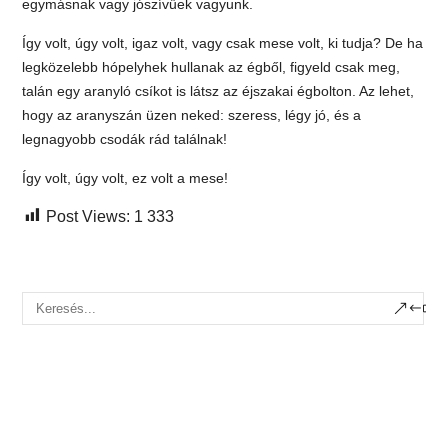
egymásnak vagy jószívűek vagyunk.
Így volt, úgy volt, igaz volt, vagy csak mese volt, ki tudja? De ha
legközelebb hópelyhek hullanak az égből, figyeld csak meg,
talán egy aranyló csíkot is látsz az éjszakai égbolton. Az lehet,
hogy az aranyszán üzen neked: szeress, légy jó, és a
legnagyobb csodák rád találnak!
Így volt, úgy volt, ez volt a mese!
Post Views:
1 333