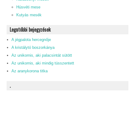
Húsvéti mese
Kutyás mesék
Legutóbbi bejegyzések
A jégpalota hercegnője
A kristálytó boszorkánya
Az unikornis, aki palacsintát sütött
Az unikornis, aki mindig tüsszentett
Az aranykorona titka
.