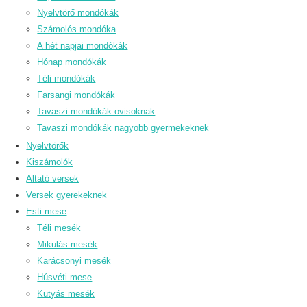
Nyelvtörő mondókák
Számolós mondóka
A hét napjai mondókák
Hónap mondókák
Téli mondókák
Farsangi mondókák
Tavaszi mondókák ovisoknak
Tavaszi mondókák nagyobb gyermekeknek
Nyelvtörők
Kiszámolók
Altató versek
Versek gyerekeknek
Esti mese
Téli mesék
Mikulás mesék
Karácsonyi mesék
Húsvéti mese
Kutyás mesék