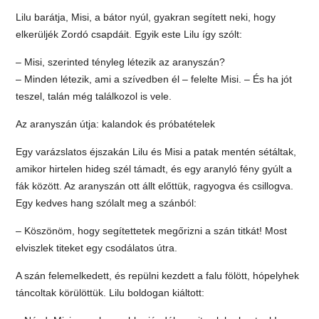
Lilu barátja, Misi, a bátor nyúl, gyakran segített neki, hogy
elkerüljék Zordó csapdáit. Egyik este Lilu így szólt:
– Misi, szerinted tényleg létezik az aranyszán?
– Minden létezik, ami a szívedben él – felelte Misi. – És ha jót
teszel, talán még találkozol is vele.
Az aranyszán útja: kalandok és próbatételek
Egy varázslatos éjszakán Lilu és Misi a patak mentén sétáltak,
amikor hirtelen hideg szél támadt, és egy aranyló fény gyúlt a
fák között. Az aranyszán ott állt előttük, ragyogva és csillogva.
Egy kedves hang szólalt meg a szánból:
– Köszönöm, hogy segítettetek megőrizni a szán titkát! Most
elviszlek titeket egy csodálatos útra.
A szán felemelkedett, és repülni kezdett a falu fölött, hópelyhek
táncoltak körülöttük. Lilu boldogan kiáltott: