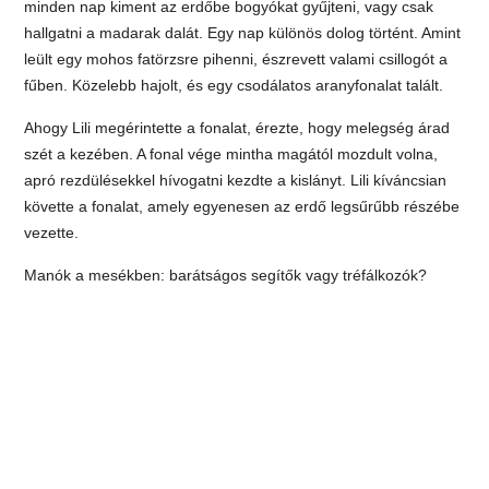
minden nap kiment az erdőbe bogyókat gyűjteni, vagy csak
hallgatni a madarak dalát. Egy nap különös dolog történt. Amint
leült egy mohos fatörzsre pihenni, észrevett valami csillogót a
fűben. Közelebb hajolt, és egy csodálatos aranyfonalat talált.
Ahogy Lili megérintette a fonalat, érezte, hogy melegség árad
szét a kezében. A fonal vége mintha magától mozdult volna,
apró rezdülésekkel hívogatni kezdte a kislányt. Lili kíváncsian
követte a fonalat, amely egyenesen az erdő legsűrűbb részébe
vezette.
Manók a mesékben: barátságos segítők vagy tréfálkozók?