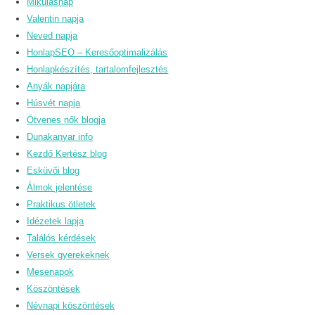
Mikulásnap
Valentin napja
Neved napja
HonlapSEO – Keresőoptimalizálás
Honlapkészítés, tartalomfejlesztés
Anyák napjára
Húsvét napja
Ötvenes nők blogja
Dunakanyar info
Kezdő Kertész blog
Esküvői blog
Álmok jelentése
Praktikus ötletek
Idézetek lapja
Találós kérdések
Versek gyerekeknek
Mesenapok
Köszöntések
Névnapi köszöntések