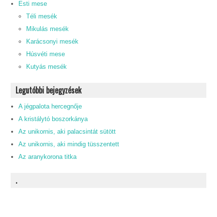
Esti mese
Téli mesék
Mikulás mesék
Karácsonyi mesék
Húsvéti mese
Kutyás mesék
Legutóbbi bejegyzések
A jégpalota hercegnője
A kristálytó boszorkánya
Az unikornis, aki palacsintát sütött
Az unikornis, aki mindig tüsszentett
Az aranykorona titka
.