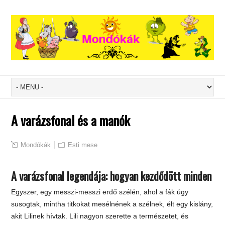
A varázsfonal és a manók
Mondókák
Esti mese
A varázsfonal legendája: hogyan kezdődött minden
Egyszer, egy messzi-messzi erdő szélén, ahol a fák úgy
susogtak, mintha titkokat mesélnének a szélnek, élt egy kislány,
akit Lilinek hívtak. Lili nagyon szerette a természetet, és