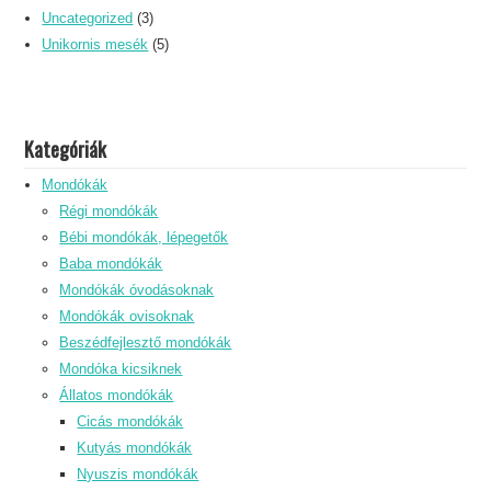
Uncategorized
(3)
Unikornis mesék
(5)
Kategóriák
Mondókák
Régi mondókák
Bébi mondókák, lépegetők
Baba mondókák
Mondókák óvodásoknak
Mondókák ovisoknak
Beszédfejlesztő mondókák
Mondóka kicsiknek
Állatos mondókák
Cicás mondókák
Kutyás mondókák
Nyuszis mondókák