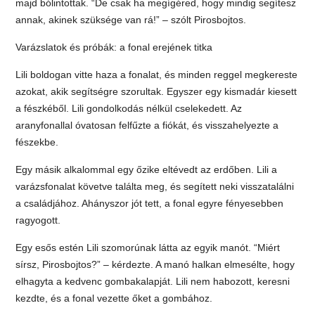
majd bólintottak. “De csak ha megígéred, hogy mindig segítesz
annak, akinek szüksége van rá!” – szólt Pirosbojtos.
Varázslatok és próbák: a fonal erejének titka
Lili boldogan vitte haza a fonalat, és minden reggel megkereste
azokat, akik segítségre szorultak. Egyszer egy kismadár kiesett
a fészkéből. Lili gondolkodás nélkül cselekedett. Az
aranyfonallal óvatosan felfűzte a fiókát, és visszahelyezte a
fészekbe.
Egy másik alkalommal egy őzike eltévedt az erdőben. Lili a
varázsfonalat követve találta meg, és segített neki visszatalálni
a családjához. Ahányszor jót tett, a fonal egyre fényesebben
ragyogott.
Egy esős estén Lili szomorúnak látta az egyik manót. “Miért
sírsz, Pirosbojtos?” – kérdezte. A manó halkan elmesélte, hogy
elhagyta a kedvenc gombakalapját. Lili nem habozott, keresni
kezdte, és a fonal vezette őket a gombához.