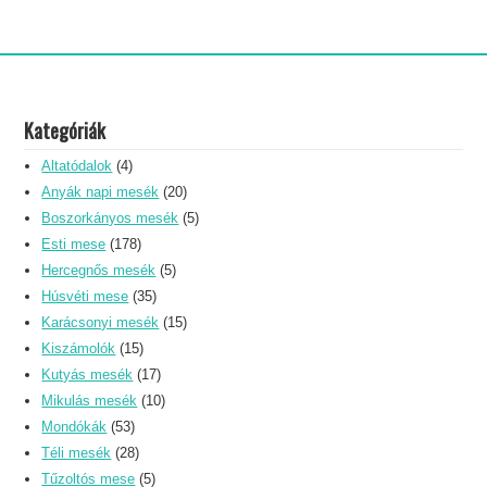
Kategóriák
Altatódalok
(4)
Anyák napi mesék
(20)
Boszorkányos mesék
(5)
Esti mese
(178)
Hercegnős mesék
(5)
Húsvéti mese
(35)
Karácsonyi mesék
(15)
Kiszámolók
(15)
Kutyás mesék
(17)
Mikulás mesék
(10)
Mondókák
(53)
Téli mesék
(28)
Tűzoltós mese
(5)