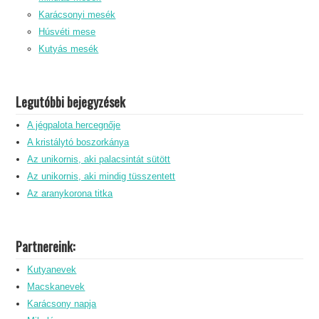
Karácsonyi mesék
Húsvéti mese
Kutyás mesék
Legutóbbi bejegyzések
A jégpalota hercegnője
A kristálytó boszorkánya
Az unikornis, aki palacsintát sütött
Az unikornis, aki mindig tüsszentett
Az aranykorona titka
Partnereink:
Kutyanevek
Macskanevek
Karácsony napja