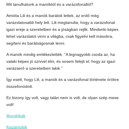
Mit tanulhatunk a manóktól és a varázsfonaltól?
Amióta Lili és a manók barátok lettek, az erdő még
varázslatosabb hely lett. Lili megtanulta, hogy a varázsfonal
igazi ereje a szeretetben és a jóságban rejlik. Mindenki képes
lehet varázslatot vinni a világba, csak figyelni kell másokra,
segíteni és barátságosnak lenni.
A manók mindig emlékeztették: “A legnagyobb csoda az, ha
valaki képes jó szívvel élni, és sosem felejti el, hogy az igazi
varázserő a szeretetben lakik.”
Így esett, hogy Lili, a manók és a varázsfonal története örökre
összefonódott.
Ez bizony így volt, vagy talán nem is volt, de olyan szép mese
volt!
Mondókák
Kiszámolók