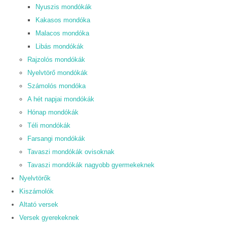
Nyuszis mondókák
Kakasos mondóka
Malacos mondóka
Libás mondókák
Rajzolós mondókák
Nyelvtörő mondókák
Számolós mondóka
A hét napjai mondókák
Hónap mondókák
Téli mondókák
Farsangi mondókák
Tavaszi mondókák ovisoknak
Tavaszi mondókák nagyobb gyermekeknek
Nyelvtörők
Kiszámolók
Altató versek
Versek gyerekeknek