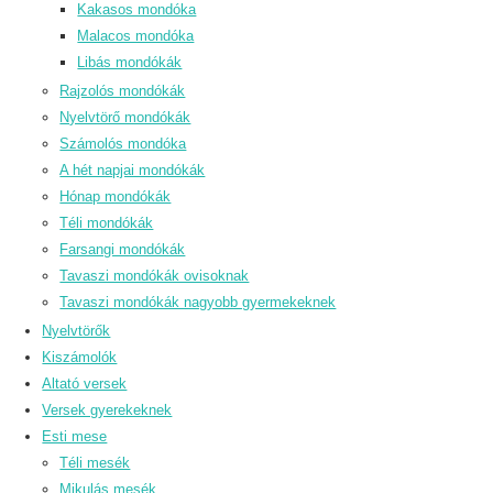
Kakasos mondóka
Malacos mondóka
Libás mondókák
Rajzolós mondókák
Nyelvtörő mondókák
Számolós mondóka
A hét napjai mondókák
Hónap mondókák
Téli mondókák
Farsangi mondókák
Tavaszi mondókák ovisoknak
Tavaszi mondókák nagyobb gyermekeknek
Nyelvtörők
Kiszámolók
Altató versek
Versek gyerekeknek
Esti mese
Téli mesék
Mikulás mesék