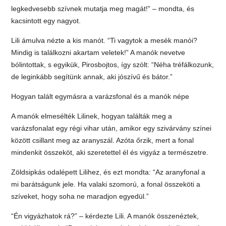
legkedvesebb szívnek mutatja meg magát!” – mondta, és
kacsintott egy nagyot.
Lili ámulva nézte a kis manót. “Ti vagytok a mesék manói?
Mindig is találkozni akartam veletek!” A manók nevetve
bólintottak, s egyikük, Pirosbojtos, így szólt: “Néha tréfálkozunk,
de leginkább segítünk annak, aki jószívű és bátor.”
Hogyan talált egymásra a varázsfonal és a manók népe
A manók elmesélték Lilinek, hogyan találták meg a
varázsfonalat egy régi vihar után, amikor egy szivárvány színei
között csillant meg az aranyszál. Azóta őrzik, mert a fonal
mindenkit összeköt, aki szeretettel él és vigyáz a természetre.
Zöldsipkás odalépett Lilihez, és ezt mondta: “Az aranyfonal a
mi barátságunk jele. Ha valaki szomorú, a fonal összeköti a
szíveket, hogy soha ne maradjon egyedül.”
“Én vigyázhatok rá?” – kérdezte Lili. A manók összenéztek,