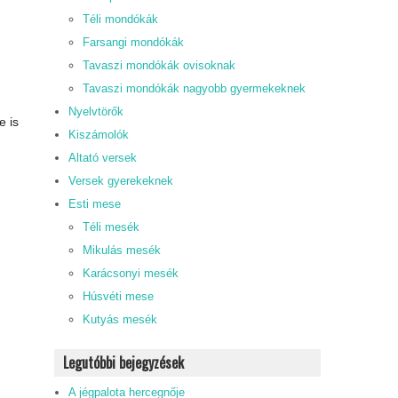
Téli mondókák
Farsangi mondókák
Tavaszi mondókák ovisoknak
Tavaszi mondókák nagyobb gyermekeknek
Nyelvtörők
e is
Kiszámolók
Altató versek
Versek gyerekeknek
Esti mese
Téli mesék
Mikulás mesék
Karácsonyi mesék
Húsvéti mese
Kutyás mesék
Legutóbbi bejegyzések
A jégpalota hercegnője