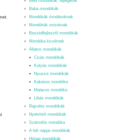
Bébi mondókák, lépegetők
Baba mondókák
net.
Mondókák óvodásoknak
Mondókák ovisoknak
Beszédfejlesztő mondókák
Mondóka kicsiknek
Állatos mondókák
Cicás mondókák
Kutyás mondókák
Nyuszis mondókák
Kakasos mondóka
Malacos mondóka
Libás mondókák
Rajzolós mondókák
t
Nyelvtörő mondókák
Számolós mondóka
A hét napjai mondókák
Hónap mondókák