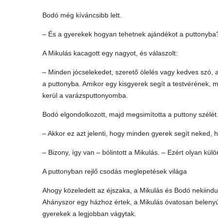
Bodó még kíváncsibb lett.
– És a gyerekek hogyan tehetnek ajándékot a puttonyba?
A Mikulás kacagott egy nagyot, és válaszolt:
– Minden jócselekedet, szerető ölelés vagy kedves szó,
a puttonyba. Amikor egy kisgyerek segít a testvérének, m
kerül a varázsputtonyomba.
Bodó elgondolkozott, majd megsimította a puttony szélét
– Akkor ez azt jelenti, hogy minden gyerek segít neked, 
– Bizony, így van – bólintott a Mikulás. – Ezért olyan kü
A puttonyban rejlő csodás meglepetések világa
Ahogy közeledett az éjszaka, a Mikulás és Bodó nekiindu
Ahányszor egy házhoz értek, a Mikulás óvatosan belenyúl
gyerekek a legjobban vágytak.