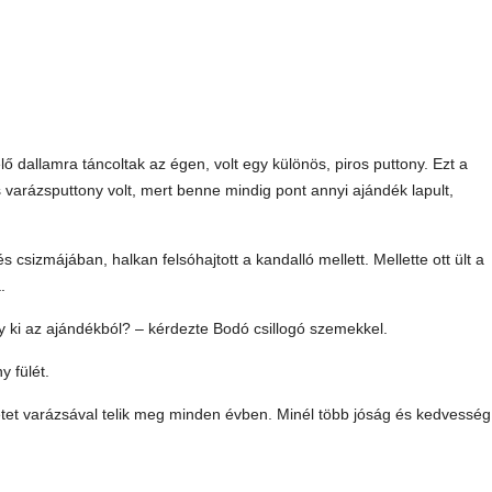
ő dallamra táncoltak az égen, volt egy különös, piros puttony. Ezt a
s varázsputtony volt, mert benne mindig pont annyi ajándék lapult,
csizmájában, halkan felsóhajtott a kandalló mellett. Mellette ott ült a
.
y ki az ajándékból? – kérdezte Bodó csillogó szemekkel.
y fülét.
etet varázsával telik meg minden évben. Minél több jóság és kedvesség