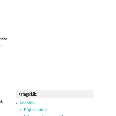
 ebbe
és
Kategóriák:
t.
Mondókák
Régi mondókák