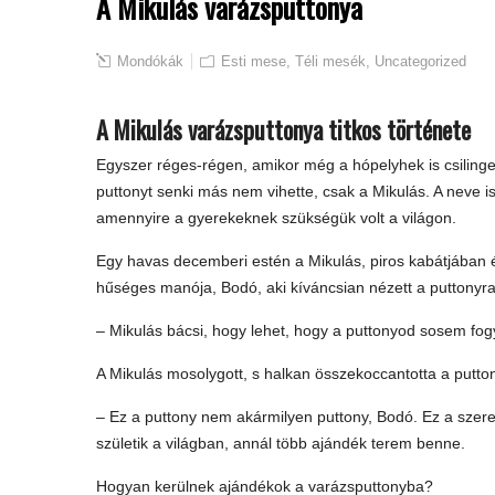
A Mikulás varázsputtonya
Mondókák
Esti mese
,
Téli mesék
,
Uncategorized
A Mikulás varázsputtonya titkos története
Egyszer réges-régen, amikor még a hópelyhek is csilingel
puttonyt senki más nem vihette, csak a Mikulás. A neve i
amennyire a gyerekeknek szükségük volt a világon.
Egy havas decemberi estén a Mikulás, piros kabátjában és 
hűséges manója, Bodó, aki kíváncsian nézett a puttonyra
– Mikulás bácsi, hogy lehet, hogy a puttonyod sosem fog
A Mikulás mosolygott, s halkan összekoccantotta a putton
– Ez a puttony nem akármilyen puttony, Bodó. Ez a szer
születik a világban, annál több ajándék terem benne.
Hogyan kerülnek ajándékok a varázsputtonyba?