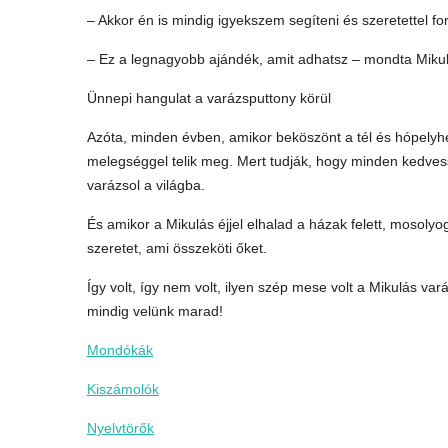
– Akkor én is mindig igyekszem segíteni és szeretettel f
– Ez a legnagyobb ajándék, amit adhatsz – mondta Mikul
Ünnepi hangulat a varázsputtony körül
Azóta, minden évben, amikor beköszönt a tél és hópelyhek
melegséggel telik meg. Mert tudják, hogy minden kedves
varázsol a világba.
És amikor a Mikulás éjjel elhalad a házak felett, mosol
szeretet, ami összeköti őket.
Így volt, így nem volt, ilyen szép mese volt a Mikulás var
mindig velünk marad!
Mondókák
Kiszámolók
Nyelvtörők