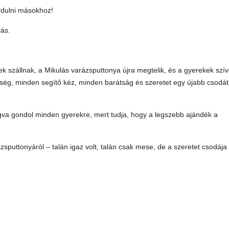
ordulni másokhoz!
ás.
 szállnak, a Mikulás varázsputtonya újra megtelik, és a gyerekek szív
ség, minden segítő kéz, minden barátság és szeretet egy újabb csodát
yogva gondol minden gyerekre, mert tudja, hogy a legszebb ajándék a
ázsputtonyáról – talán igaz volt, talán csak mese, de a szeretet csodája