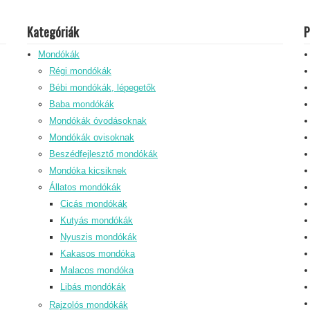
Kategóriák
P
Mondókák
Régi mondókák
Bébi mondókák, lépegetők
Baba mondókák
Mondókák óvodásoknak
Mondókák ovisoknak
Beszédfejlesztő mondókák
Mondóka kicsiknek
Állatos mondókák
Cicás mondókák
Kutyás mondókák
Nyuszis mondókák
Kakasos mondóka
Malacos mondóka
Libás mondókák
Rajzolós mondókák