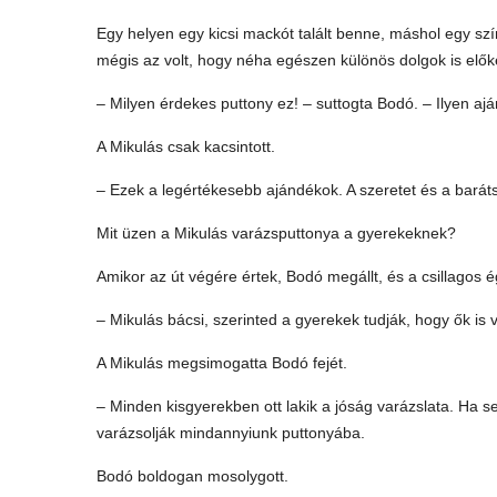
Egy helyen egy kicsi mackót talált benne, máshol egy sz
mégis az volt, hogy néha egészen különös dolgok is elők
– Milyen érdekes puttony ez! – suttogta Bodó. – Ilyen aj
A Mikulás csak kacsintott.
– Ezek a legértékesebb ajándékok. A szeretet és a barát
Mit üzen a Mikulás varázsputtonya a gyerekeknek?
Amikor az út végére értek, Bodó megállt, és a csillagos é
– Mikulás bácsi, szerinted a gyerekek tudják, hogy ők is 
A Mikulás megsimogatta Bodó fejét.
– Minden kisgyerekben ott lakik a jóság varázslata. Ha 
varázsolják mindannyiunk puttonyába.
Bodó boldogan mosolygott.