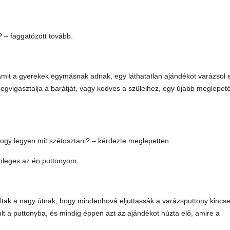
 – faggatózott tovább.
 amit a gyerekek egymásnak adnak, egy láthatatlan ajándékot varázsol
egvigasztalja a barátját, vagy kedves a szüleihez, egy újabb meglepet
.
hogy legyen mit szétosztani? – kérdezte meglepetten.
lönleges az én puttonyom.
ltak a nagy útnak, hogy mindenhová eljuttassák a varázsputtony kincsei
t a puttonyba, és mindig éppen azt az ajándékot húzta elő, amire a