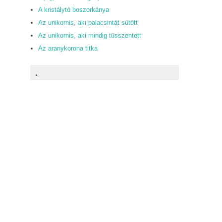
A kristálytó boszorkánya
Az unikornis, aki palacsintát sütött
Az unikornis, aki mindig tüsszentett
Az aranykorona titka
.