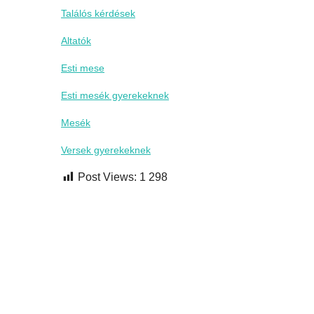
Találós kérdések
Altatók
Esti mese
Esti mesék gyerekeknek
Mesék
Versek gyerekeknek
Post Views:
1 298