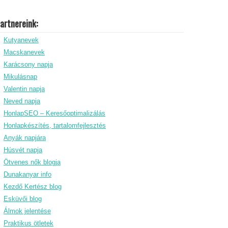
artnereink:
Kutyanevek
Macskanevek
Karácsony napja
Mikulásnap
Valentin napja
Neved napja
HonlapSEO – Keresőoptimalizálás
Honlapkészítés, tartalomfejlesztés
Anyák napjára
Húsvét napja
Ötvenes nők blogja
Dunakanyar info
Kezdő Kertész blog
Esküvői blog
Álmok jelentése
Praktikus ötletek