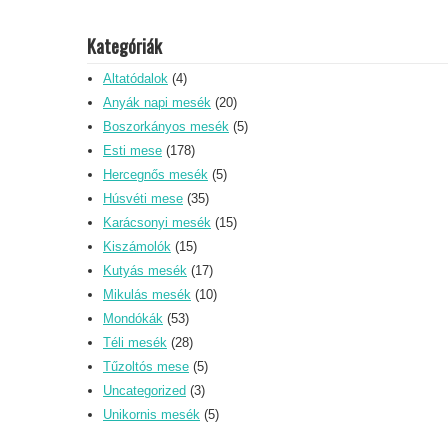
Kategóriák
Altatódalok
(4)
Anyák napi mesék
(20)
Boszorkányos mesék
(5)
Esti mese
(178)
Hercegnős mesék
(5)
Húsvéti mese
(35)
Karácsonyi mesék
(15)
Kiszámolók
(15)
Kutyás mesék
(17)
Mikulás mesék
(10)
Mondókák
(53)
Téli mesék
(28)
Tűzoltós mese
(5)
Uncategorized
(3)
Unikornis mesék
(5)