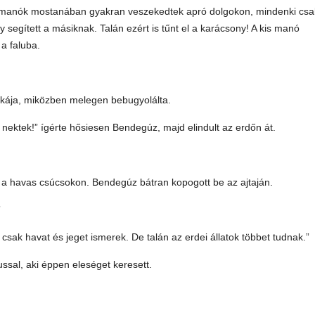
 manók mostanában gyakran veszekedtek apró dolgokon, mindenki csa
y segített a másiknak. Talán ezért is tűnt el a karácsony! A kis manó
a faluba.
kája, miközben melegen bebugyolálta.
nektek!” ígérte hősiesen Bendegúz, majd elindult az erdőn át.
lt a havas csúcsokon. Bendegúz bátran kopogott be az ajtaján.
”
sak havat és jeget ismerek. De talán az erdei állatok többet tudnak.”
ssal, aki éppen eleséget keresett.