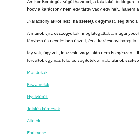
Amikor Bendegúz végül hazatért, a falu lakói boldogan fo
hogy a karácsony nem egy tárgy vagy egy hely, hanem a 
„Karácsony akkor lesz, ha szeretjük egymást, segítünk a
A manók újra összegyűltek, meglátogatták a magányosokat
fényben és nevetésben úszott, és a karácsonyi hangulat v
Így volt, úgy volt, igaz volt, vagy talán nem is egészen – 
fordultok egymás felé, és segítetek annak, akinek szüksé
Mondókák
Kiszámolók
Nyelvtörők
Találós kérdések
Altatók
Esti mese