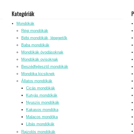
Kategóriák
P
Mondókák
Régi mondókák
Bébi mondókák, lépegetők
Baba mondókák
Mondókák óvodásoknak
Mondókák ovisoknak
Beszédfejlesztő mondókák
Mondóka kicsiknek
Állatos mondókák
Cicás mondókák
Kutyás mondókák
Nyuszis mondókák
Kakasos mondóka
Malacos mondóka
Libás mondókák
Rajzolós mondókák