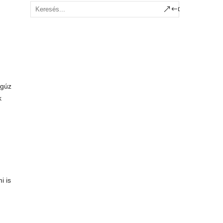
egúz
k
i is