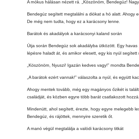
A mókus hálásan nézett rá. „Köszönöm, Bendegúz! Nagy
Bendegúz segített megtalálni a diókat a hó alatt. Ahogy 
De még nem tudta, hogy ez a karácsony lenne.
Barátok és akadályok a karácsonyi kaland során
Útja során Bendegúz sok akadályba ütközött. Egy havas pa
lépésre haladt át, és amikor elesett, egy kis nyúl segített n
„Köszönöm, Nyuszi! Igazán kedves vagy!” mondta Bend
„A barátok ezért vannak!” válaszolta a nyúl, és együtt ka
Ahogy mentek tovább, még egy magányos őzikét is találtak
családját, és közben egyre több barát csatlakozott hozzá
Mindenütt, ahol segített, érezte, hogy egyre melegebb l
Bendegúz, és rájöttek, mennyire szeretik őt.
A manó végül megtalálja a valódi karácsony titkát