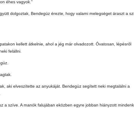
on éhes vagyok.”
együtt dolgoztak, Bendegúz érezte, hogy valami melegséget áraszt a sz
takon kellett átkelnie, ahol a jég már olvadozott. Óvatosan, lépésről
eki felállni.
egúz.
cagtak.
, aki elveszítette az anyukáját. Bendegúz segített neki megtalálni a
.
esz a szíve. A manók falujában eközben egyre jobban hiányzott mindenk