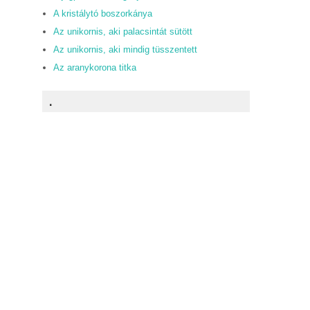
A kristálytó boszorkánya
Az unikornis, aki palacsintát sütött
Az unikornis, aki mindig tüsszentett
Az aranykorona titka
.