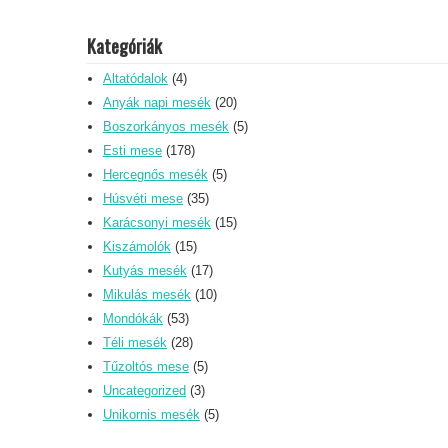
Kategóriák
Altatódalok
(4)
Anyák napi mesék
(20)
Boszorkányos mesék
(5)
Esti mese
(178)
Hercegnős mesék
(5)
Húsvéti mese
(35)
Karácsonyi mesék
(15)
Kiszámolók
(15)
Kutyás mesék
(17)
Mikulás mesék
(10)
Mondókák
(53)
Téli mesék
(28)
Tűzoltós mese
(5)
Uncategorized
(3)
Unikornis mesék
(5)