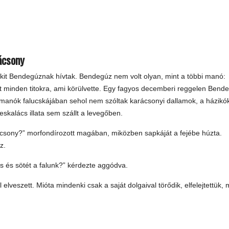
ácsony
 akit Bendegúznak hívtak. Bendegúz nem volt olyan, mint a többi manó:
volt minden titokra, ami körülvette. Egy fagyos decemberi reggelen Bend
A manók falucskájában sehol nem szóltak karácsonyi dallamok, a házikó
skalács illata sem szállt a levegőben.
csony?” morfondírozott magában, miközben sapkáját a fejébe húzta.
z.
s és sötét a falunk?” kérdezte aggódva.
lveszett. Mióta mindenki csak a saját dolgaival törődik, elfelejtettük, m