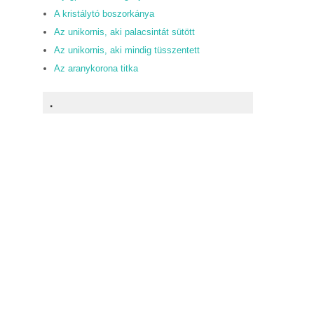
A kristálytó boszorkánya
Az unikornis, aki palacsintát sütött
Az unikornis, aki mindig tüsszentett
Az aranykorona titka
.