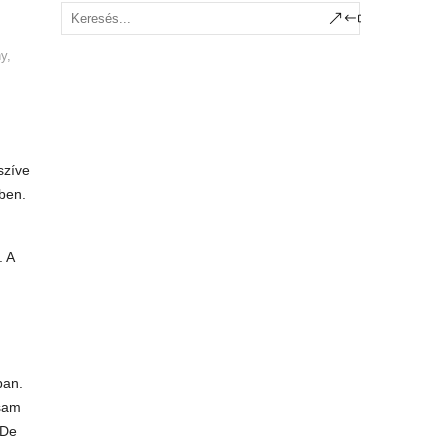
ny
,
szíve
őben.
. A
ban.
ssam
 De