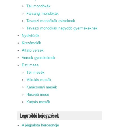
Téli mondókák
Farsangi mondókák
Tavaszi mondókák ovisoknak
Tavaszi mondókák nagyobb gyermekeknek
Nyelvtörők
Kiszámolók
Altató versek
Versek gyerekeknek
Esti mese
Téli mesék
Mikulás mesék
Karácsonyi mesék
Húsvéti mese
Kutyás mesék
Legutóbbi bejegyzések
A jégpalota hercegnője