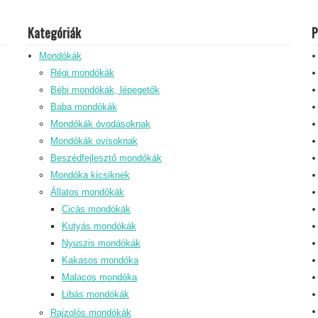
Kategóriák
P
Mondókák
Régi mondókák
Bébi mondókák, lépegetők
Baba mondókák
Mondókák óvodásoknak
Mondókák ovisoknak
Beszédfejlesztő mondókák
Mondóka kicsiknek
Állatos mondókák
Cicás mondókák
Kutyás mondókák
Nyuszis mondókák
Kakasos mondóka
Malacos mondóka
Libás mondókák
Rajzolós mondókák