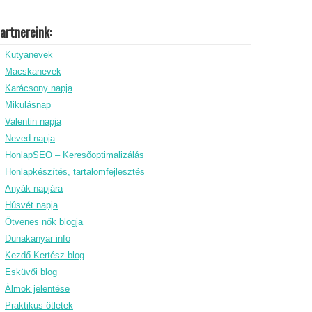
artnereink:
Kutyanevek
Macskanevek
Karácsony napja
Mikulásnap
Valentin napja
Neved napja
HonlapSEO – Keresőoptimalizálás
Honlapkészítés, tartalomfejlesztés
Anyák napjára
Húsvét napja
Ötvenes nők blogja
Dunakanyar info
Kezdő Kertész blog
Esküvői blog
Álmok jelentése
Praktikus ötletek