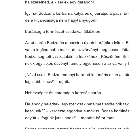
ha szeretnéd, elkísérlek egy darabon!”
Így hát Bodza, a kis barna kutya és új barátja, a pacsirta
de a kíváncsisága nem hagyta nyugodni.
Barátság a természet csodáival útközben
Az út során Bodza és a pacsirta újabb barátokra leltek. E
van a legfinomabb makk, de szivárványt még sosem láttam
Bodza segített visszatalálni a fészkéhez. „Köszönöm, Bod
nekik egy titkos ösvényt, amely egyenesen a szivárvány f
„Nézd csak, Bodza, mennyi barátod lett máris ezen az úton
legszebb kincs!” – ugatta.
Nehézségek és bátorság a keresés során
De ahogy haladtak, egyszer csak hatalmas esőfelhők tak
kezdjünk?” – kérdezte aggódva a mókus. Bodza körülnézett
együtt ki fogunk jutni innen!” – mondta bátorítóan.