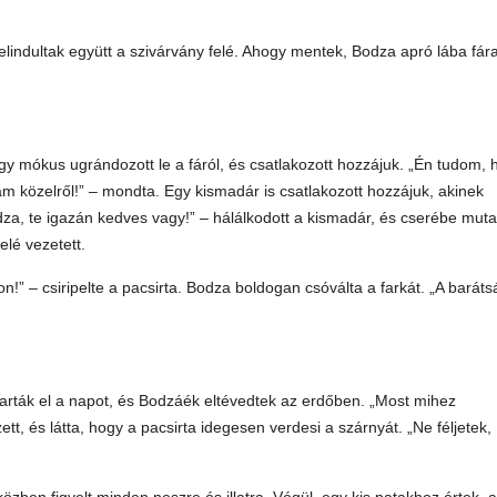
 elindultak együtt a szivárvány felé. Ahogy mentek, Bodza apró lába fára
gy mókus ugrándozott le a fáról, és csatlakozott hozzájuk. „Én tudom, 
 közelről!” – mondta. Egy kismadár is csatlakozott hozzájuk, akinek
za, te igazán kedves vagy!” – hálálkodott a kismadár, és cserébe muta
elé vezetett.
!” – csiripelte a pacsirta. Bodza boldogan csóválta a farkát. „A baráts
arták el a napot, és Bodzáék eltévedtek az erdőben. „Most mihez
, és látta, hogy a pacsirta idegesen verdesi a szárnyát. „Ne féljetek,