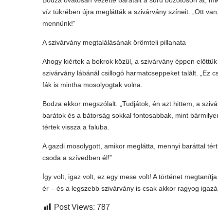
Bodza óvatosan vezette barátait a sűrű bozótoson át, mikö
víz tükrében újra meglátták a szivárvány színeit. „Ott va
mennünk!”
A szivárvány megtalálásának örömteli pillanata
Ahogy kiértek a bokrok közül, a szivárvány éppen előttük 
szivárvány lábánál csillogó harmatcseppeket talált. „Ez cs
fák is mintha mosolyogtak volna.
Bodza ekkor megszólalt. „Tudjátok, én azt hittem, a szivár
barátok és a bátorság sokkal fontosabbak, mint bármilye
tértek vissza a faluba.
A gazdi mosolygott, amikor meglátta, mennyi baráttal té
csoda a szívedben él!”
Így volt, igaz volt, ez egy mese volt! A történet megtaní
ér – és a legszebb szivárvány is csak akkor ragyog igazán
Post Views:
787