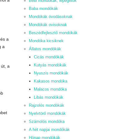
hol a
Bébi mondókák, lépegetők
Baba mondókák
Mondókák óvodásoknak
Mondókák ovisoknak
Beszédfejlesztő mondókák
 és a
Mondóka kicsiknek
g a
Állatos mondókák
Cicás mondókák
Kutyás mondókák
út, a
Nyuszis mondókák
Kakasos mondóka
Malacos mondóka
bb
Libás mondókák
Rajzolós mondókák
bbet
Nyelvtörő mondókák
Számolós mondóka
A hét napjai mondókák
Hónap mondókák