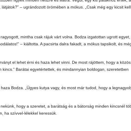
zben figyelt minden neszre és illatra. Végül, egy kis patakhoz értek, a
n, látjátok?” – ugrándozott örömében a mókus. „Csak még egy kicsit kell
ragyogott, mintha csak rájuk várt volna. Bodza izgatottan ugrott egyet,
odálatos!” – kiáltotta. A pacsirta dalra fakadt, a mókus tapsikolt, és mé
ványt el lehet érni és haza lehet vinni. De most rájöttem, hogy a közös 
n kincs.” Barátai egyetértettek, és mindannyian boldogan, szeretetben
rt haza Bodza. „Ügyes kutya vagy, és most már tudod, hogy a legnagyo
tja nekünk, hogy a szeretet, a barátság és a bátorság minden kincsnél tö
, ha szívvel-lélekkel keressük.