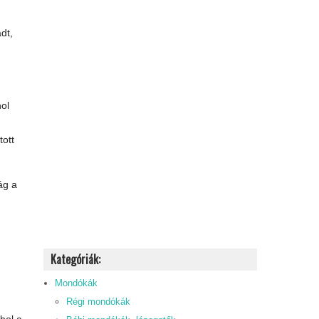
dt,
hol
tott
ág a
Kategóriák:
Mondókák
Régi mondókák