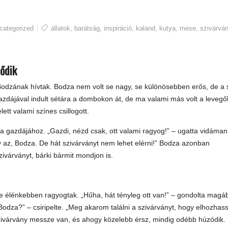
categorized
állatok
,
barátság
,
inspiráció
,
kaland
,
kutya
,
mese
,
szivárvá
dődik
t Bodzának hívtak. Bodza nem volt se nagy, se különösebben erős, de a 
 gazdájával indult sétára a dombokon át, de ma valami más volt a leveg
lett valami színes csillogott.
a gazdájához. „Gazdi, nézd csak, ott valami ragyog!” – ugatta vidáman
y az, Bodza. De hát szivárványt nem lehet elérni!” Bodza azonban
zivárványt, bárki bármit mondjon is.
e élénkebben ragyogtak. „Hűha, hát tényleg ott van!” – gondolta magá
, Bodza?” – csiripelte. „Meg akarom találni a szivárványt, hogy elhozha
 szivárvány messze van, és ahogy közelebb érsz, mindig odébb húzódik.