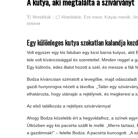
A kutya, aki megtalálta a szivárványt
Mondókák
Altatódalok
,
Esti mese
,
Kutyás mesék
,
Un
történet
Egy különleges kutya szokatlan kalandja kez
Volt egyszer egy kis faluban egy kicsi barna kutyus, aki
tele volt kíváncsisággal és szeretettel. Minden reggel a
Egy különös, édes illatot hozott a szél, és messze a fák fe
Bodza kíváncsian szimatolt a levegőbe, majd odaszaladt 
gazdi hunyorogva nézett a távolba. „Talán egy szivárván
elhatározta, hogy utánajár a rejtélynek, és megkeresi a s
Az első találkozás a rejtélyes szivárvánnyal
Ahogy Bodza közelebb ért a hegyoldalhoz, a színek egyr
Útközben egy kis pacsirta szállt le mellé. „Merre tartasz
a gazdimnak!” – felelte Bodza. A pacsirta kuncogott. „A