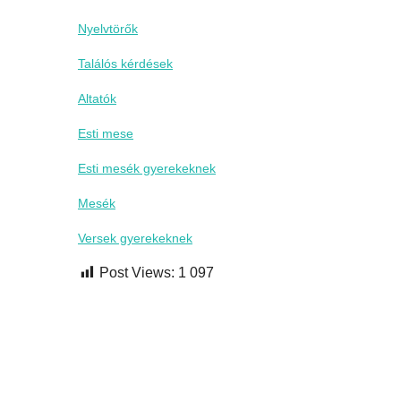
Nyelvtörők
Találós kérdések
Altatók
Esti mese
Esti mesék gyerekeknek
Mesék
Versek gyerekeknek
Post Views:
1 097