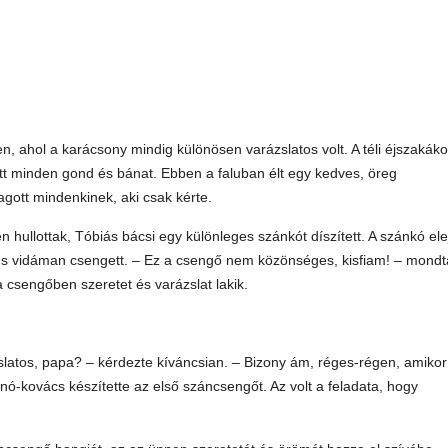
n, ahol a karácsony mindig különösen varázslatos volt. A téli éjszakák
zött minden gond és bánat. Ebben a faluban élt egy kedves, öreg
agott mindenkinek, aki csak kérte.
 hullottak, Tóbiás bácsi egy különleges szánkót díszített. A szánkó ele
 és vidáman csengett. – Ez a csengő nem közönséges, kisfiam! – mondt
 csengőben szeretet és varázslat lakik.
slatos, papa? – kérdezte kíváncsian. – Bizony ám, réges-régen, amiko
nó-kovács készítette az első száncsengőt. Az volt a feladata, hogy