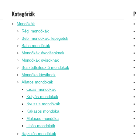
Kategóriák
P
Mondókák
Régi mondókák
Bébi mondókák, lépegetők
Baba mondókák
Mondókák óvodásoknak
Mondókák ovisoknak
Beszédfejlesztő mondókák
Mondóka kicsiknek
Állatos mondókák
Cicás mondókák
Kutyás mondókák
Nyuszis mondókák
Kakasos mondóka
Malacos mondóka
Libás mondókák
Rajzolós mondókák