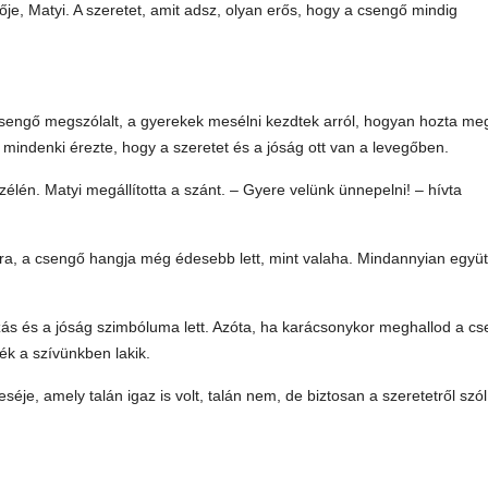
je, Matyi. A szeretet, amit adsz, olyan erős, hogy a csengő mindig
 csengő megszólalt, a gyerekek mesélni kezdtek arról, hogyan hozta me
 mindenki érezte, hogy a szeretet és a jóság ott van a levegőben.
szélén. Matyi megállította a szánt. – Gyere velünk ünnepelni! – hívta
ánra, a csengő hangja még édesebb lett, mint valaha. Mindannyian együt
ozás és a jóság szimbóluma lett. Azóta, ha karácsonykor meghallod a c
ék a szívünkben lakik.
séje, amely talán igaz is volt, talán nem, de biztosan a szeretetről szól