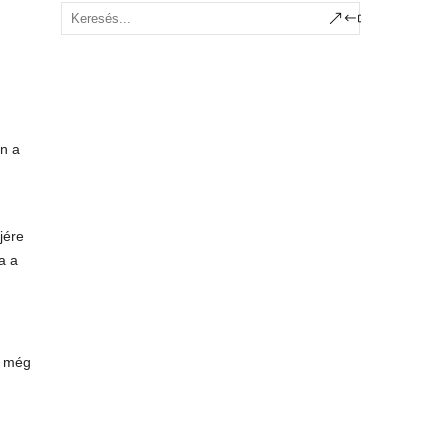
on a
jére
a a
r még