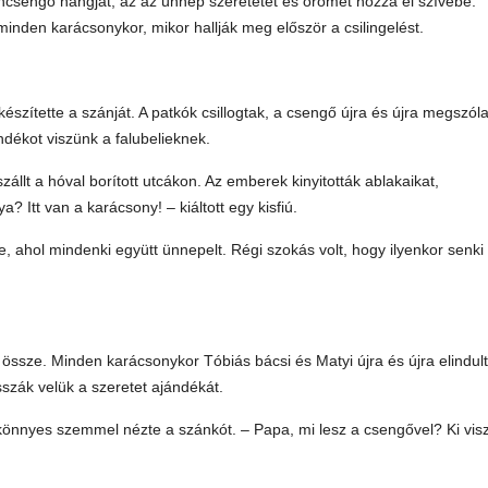
záncsengő hangját, az az ünnep szeretetét és örömét hozza el szívébe.
inden karácsonykor, mikor hallják meg először a csilingelést.
szítette a szánját. A patkók csillogtak, a csengő újra és újra megszólal
ándékot viszünk a falubelieknek.
llt a hóval borított utcákon. Az emberek kinyitották ablakaikat,
? Itt van a karácsony! – kiáltott egy kisfiú.
e, ahol mindenki együtt ünnepelt. Régi szokás volt, hogy ilyenkor senk
össze. Minden karácsonykor Tóbiás bácsi és Matyi újra és újra elindul
zák velük a szeretet ajándékát.
nnyes szemmel nézte a szánkót. – Papa, mi lesz a csengővel? Ki visz