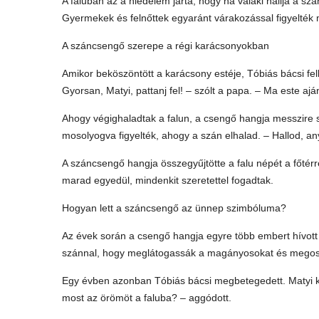
A faluban az a hiedelem járta, hogy ha valaki hallja a s
Gyermekek és felnőttek egyaránt várakozással figyelték m
A száncsengő szerepe a régi karácsonyokban
Amikor beköszöntött a karácsony estéje, Tóbiás bácsi felké
Gyorsan, Matyi, pattanj fel! – szólt a papa. – Ma este aj
Ahogy végighaladtak a falun, a csengő hangja messzire szá
mosolyogva figyelték, ahogy a szán elhalad. – Hallod, anya
A száncsengő hangja összegyűjtötte a falu népét a főtérr
marad egyedül, mindenkit szeretettel fogadtak.
Hogyan lett a száncsengő az ünnep szimbóluma?
Az évek során a csengő hangja egyre több embert hívott 
szánnal, hogy meglátogassák a magányosokat és megoss
Egy évben azonban Tóbiás bácsi megbetegedett. Matyi kö
most az örömöt a faluba? – aggódott.