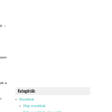
t. –
i sem
tak a
Kategóriák:
i
Mondókák
Régi mondókák