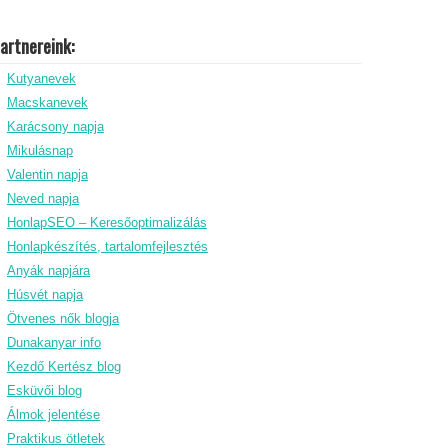
artnereink:
Kutyanevek
Macskanevek
Karácsony napja
Mikulásnap
Valentin napja
Neved napja
HonlapSEO – Keresőoptimalizálás
Honlapkészítés, tartalomfejlesztés
Anyák napjára
Húsvét napja
Ötvenes nők blogja
Dunakanyar info
Kezdő Kertész blog
Esküvői blog
Álmok jelentése
Praktikus ötletek