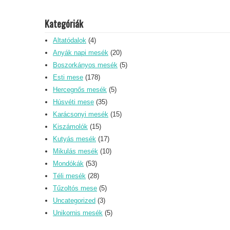
Kategóriák
Altatódalok
(4)
Anyák napi mesék
(20)
Boszorkányos mesék
(5)
Esti mese
(178)
Hercegnős mesék
(5)
Húsvéti mese
(35)
Karácsonyi mesék
(15)
Kiszámolók
(15)
Kutyás mesék
(17)
Mikulás mesék
(10)
Mondókák
(53)
Téli mesék
(28)
Tűzoltós mese
(5)
Uncategorized
(3)
Unikornis mesék
(5)