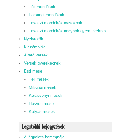
Téli mondókák
Farsangi mondókák
Tavaszi mondókák ovisoknak
Tavaszi mondókák nagyobb gyermekeknek
Nyelvtörők
Kiszámolók
Altató versek
Versek gyerekeknek
Esti mese
Téli mesék
Mikulás mesék
Karácsonyi mesék
Húsvéti mese
Kutyás mesék
Legutóbbi bejegyzések
A jégpalota hercegnője