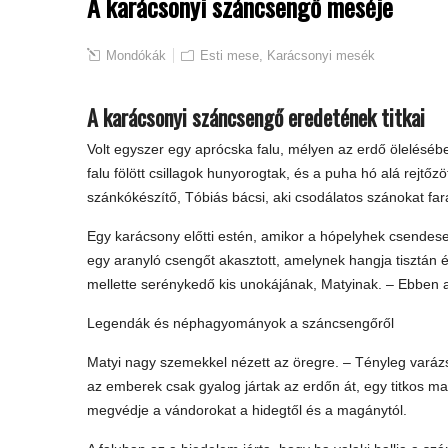
A karácsonyi száncsengő meséje
Mondókák
Esti mese
,
Karácsonyi mesék
A karácsonyi száncsengő eredetének titkai
Volt egyszer egy aprócska falu, mélyen az erdő ölelésébe
falu fölött csillagok hunyorogtak, és a puha hó alá rejtő
szánkókészítő, Tóbiás bácsi, aki csodálatos szánokat far
Egy karácsony előtti estén, amikor a hópelyhek csendesen
egy aranyló csengőt akasztott, amelynek hangja tisztán
mellette serénykedő kis unokájának, Matyinak. – Ebben a
Legendák és néphagyományok a száncsengőről
Matyi nagy szemekkel nézett az öregre. – Tényleg varáz
az emberek csak gyalog jártak az erdőn át, egy titkos ma
megvédje a vándorokat a hidegtől és a magánytól.