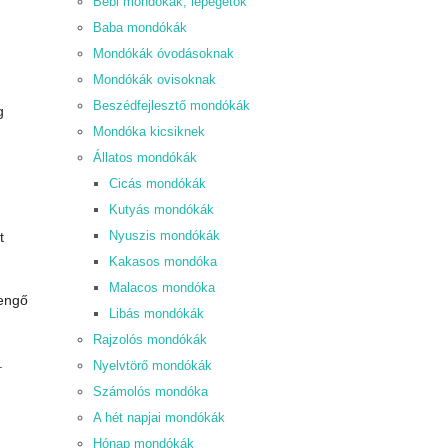
Bébi mondókák, lépegetők
Baba mondókák
Mondókák óvodásoknak
Mondókák ovisoknak
Beszédfejlesztő mondókák
g
Mondóka kicsiknek
Állatos mondókák
Cicás mondókák
Kutyás mondókák
Nyuszis mondókák
t
Kakasos mondóka
Malacos mondóka
sengő
Libás mondókák
Rajzolós mondókák
.
Nyelvtörő mondókák
Számolós mondóka
A hét napjai mondókák
Hónap mondókák