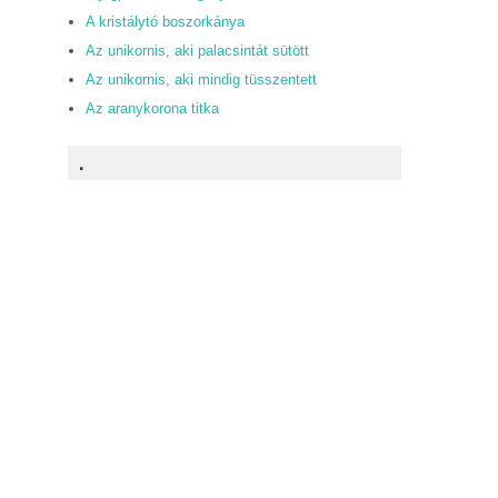
A kristálytó boszorkánya
Az unikornis, aki palacsintát sütött
Az unikornis, aki mindig tüsszentett
Az aranykorona titka
.