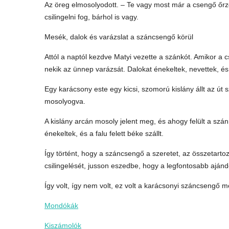
Az öreg elmosolyodott. – Te vagy most már a csengő őrző
csilingelni fog, bárhol is vagy.
Mesék, dalok és varázslat a száncsengő körül
Attól a naptól kezdve Matyi vezette a szánkót. Amikor a
nekik az ünnep varázsát. Dalokat énekeltek, nevettek, és
Egy karácsony este egy kicsi, szomorú kislány állt az út 
mosolyogva.
A kislány arcán mosoly jelent meg, és ahogy felült a sz
énekeltek, és a falu felett béke szállt.
Így történt, hogy a száncsengő a szeretet, az összetart
csilingelését, jusson eszedbe, hogy a legfontosabb ajánd
Így volt, így nem volt, ez volt a karácsonyi száncsengő me
Mondókák
Kiszámolók