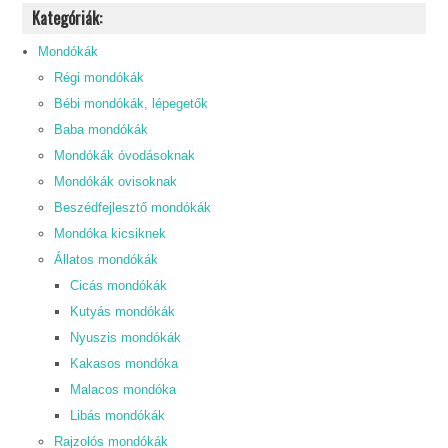
Kategóriák:
Mondókák
Régi mondókák
Bébi mondókák, lépegetők
Baba mondókák
Mondókák óvodásoknak
Mondókák ovisoknak
Beszédfejlesztő mondókák
Mondóka kicsiknek
Állatos mondókák
Cicás mondókák
Kutyás mondókák
Nyuszis mondókák
Kakasos mondóka
Malacos mondóka
Libás mondókák
Rajzolós mondókák