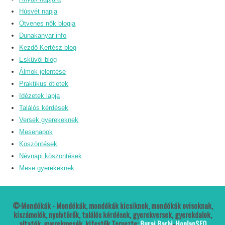
Húsvét napja
Ötvenes nők blogja
Dunakanyar info
Kezdő Kertész blog
Esküvői blog
Álmok jelentése
Praktikus ötletek
Idézetek lapja
Találós kérdések
Versek gyerekeknek
Mesenapok
Köszöntések
Névnapi köszöntések
Mese gyerekeknek
©·Mondókák - Mondókák, mondókák kicsiknek, mondókák ovisoknak,
kiszámolók, nyelvtörők, találós kérdések, gyerekversek, gyerekdalok,
altatók, gyerekmesék, kifestők Tervezte:
Burai Barbi
-
HonlapSEO