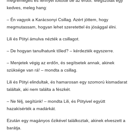
megremegett és fénnyel töltötte be az erdőt. Megszólalt egy
kedves, meleg hang:
– Én vagyok a Karácsonyi Csillag. Azért jöttem, hogy
megmutassam, hogyan lehet szeretettel és jósággal élni.
Lili és Pötyi ámulva nézték a csillagot.
– De hogyan tanulhatunk tőled? – kérdezték egyszerre.
– Menjetek végig az erdőn, és segítsetek annak, akinek
szüksége van rá! – mondta a csillag.
Lili és Pötyi elindultak, és hamarosan egy szomorú kismadarat
találtak, aki nem találta a fészkét.
– Ne félj, segítünk! – mondta Lili, és Pötyivel együtt
hazakísérték a madárkát.
Ezután egy magányos őzikével találkoztak, akinek elveszett a
barátja.