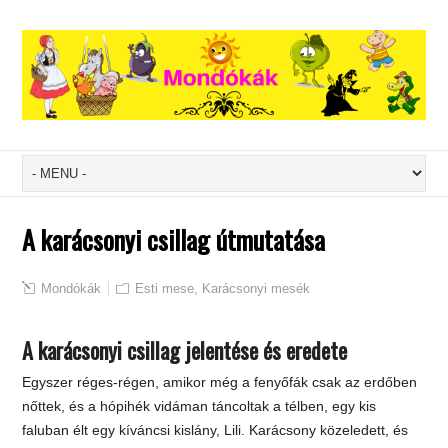
A karácsonyi csillag útmutatása
Mondókák
Esti mese
,
Karácsonyi mesék
A karácsonyi csillag jelentése és eredete
Egyszer réges-régen, amikor még a fenyőfák csak az erdőben
nőttek, és a hópihék vidáman táncoltak a télben, egy kis
faluban élt egy kíváncsi kislány, Lili. Karácsony közeledett, és