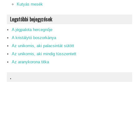
Kutyás mesék
Legutóbbi bejegyzések
A jégpalota hercegnője
A kristálytó boszorkánya
Az unikornis, aki palacsintát sütött
Az unikornis, aki mindig tüsszentett
Az aranykorona titka
.