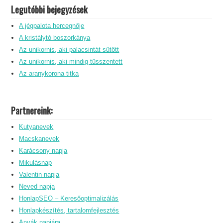
Legutóbbi bejegyzések
A jégpalota hercegnője
A kristálytó boszorkánya
Az unikornis, aki palacsintát sütött
Az unikornis, aki mindig tüsszentett
Az aranykorona titka
Partnereink:
Kutyanevek
Macskanevek
Karácsony napja
Mikulásnap
Valentin napja
Neved napja
HonlapSEO – Keresőoptimalizálás
Honlapkészítés, tartalomfejlesztés
Anyák napjára