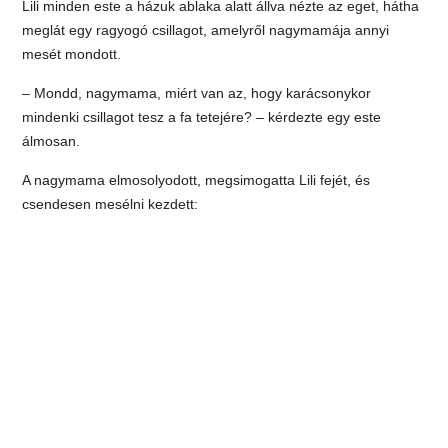
Lili minden este a házuk ablaka alatt állva nézte az eget, hátha
meglát egy ragyogó csillagot, amelyről nagymamája annyi
mesét mondott.
– Mondd, nagymama, miért van az, hogy karácsonykor
mindenki csillagot tesz a fa tetejére? – kérdezte egy este
álmosan.
A nagymama elmosolyodott, megsimogatta Lili fejét, és
csendesen mesélni kezdett: