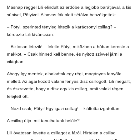
Másnap reggel Lili elindult az erdőbe a legjobb barátjával, a kis
sünivel, Pötyivel. A havas fák alatt sétálva beszélgettek:
– Pötyi, szerinted tényleg létezik a karácsonyi csillag? –
kérdezte Lili kíváncsian.
– Biztosan létezik! – felelte Pötyi, miközben a hóban kereste a
makkot. – Csak hinned kell benne, és nyitott szívvel járni a
világban.
Ahogy így mentek, elhaladtak egy régi, magányos fenyőfa
mellett. Az ágai között valami fényes dísz csillogott. Lili megállt,
és észrevette, hogy a dísz egy kis csillag, amit valaki régen
felejtett ott.
– Nézd csak, Pötyi! Egy igazi csillag! – kiáltotta izgatottan.
A csillag útja: mit tanulhatunk belőle?
Lili óvatosan levette a csillagot a fáról. Hirtelen a csillag