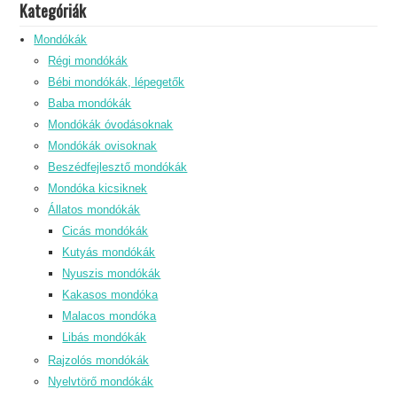
Kategóriák
Mondókák
Régi mondókák
Bébi mondókák, lépegetők
Baba mondókák
Mondókák óvodásoknak
Mondókák ovisoknak
Beszédfejlesztő mondókák
Mondóka kicsiknek
Állatos mondókák
Cicás mondókák
Kutyás mondókák
Nyuszis mondókák
Kakasos mondóka
Malacos mondóka
Libás mondókák
Rajzolós mondókák
Nyelvtörő mondókák