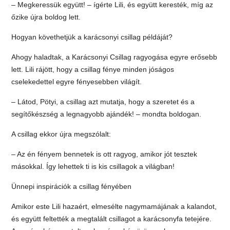
– Megkeressük együtt! – ígérte Lili, és együtt keresték, míg az
őzike újra boldog lett.
Hogyan követhetjük a karácsonyi csillag példáját?
Ahogy haladtak, a Karácsonyi Csillag ragyogása egyre erősebb
lett. Lili rájött, hogy a csillag fénye minden jóságos
cselekedettel egyre fényesebben világít.
– Látod, Pötyi, a csillag azt mutatja, hogy a szeretet és a
segítőkészség a legnagyobb ajándék! – mondta boldogan.
A csillag ekkor újra megszólalt:
– Az én fényem bennetek is ott ragyog, amikor jót tesztek
másokkal. Így lehettek ti is kis csillagok a világban!
Ünnepi inspirációk a csillag fényében
Amikor este Lili hazaért, elmesélte nagymamájának a kalandot,
és együtt feltették a megtalált csillagot a karácsonyfa tetejére.