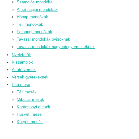
Számolós mondóka
A hét napjai mondókák
Hónap mondókák
Téli mondókák
Farsangi mondókák
Tavaszi mondókák ovisoknak
Tavaszi mondókák nagyobb gyermekeknek
Nyelvtörők
Kiszámolók
Altató versek
Versek gyerekeknek
Esti mese
Téli mesék
Mikulás mesék
Karácsonyi mesék
Húsvéti mese
Kutyás mesék