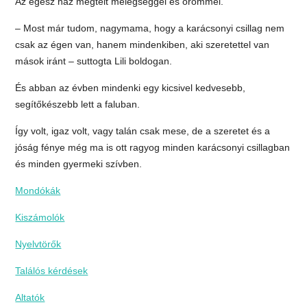
Az egész ház megtelt melegséggel és örömmel.
– Most már tudom, nagymama, hogy a karácsonyi csillag nem
csak az égen van, hanem mindenkiben, aki szeretettel van
mások iránt – suttogta Lili boldogan.
És abban az évben mindenki egy kicsivel kedvesebb,
segítőkészebb lett a faluban.
Így volt, igaz volt, vagy talán csak mese, de a szeretet és a
jóság fénye még ma is ott ragyog minden karácsonyi csillagban
és minden gyermeki szívben.
Mondókák
Kiszámolók
Nyelvtörők
Találós kérdések
Altatók