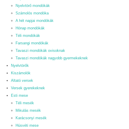
Nyelvtörő mondókák
Számolós mondóka
A hét napjai mondókák
Hónap mondókák
Téli mondókák
Farsangi mondókák
Tavaszi mondókák ovisoknak
Tavaszi mondókák nagyobb gyermekeknek
Nyelvtörők
Kiszámolók
Altató versek
Versek gyerekeknek
Esti mese
Téli mesék
Mikulás mesék
Karácsonyi mesék
Húsvéti mese