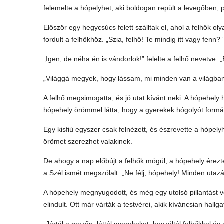
felemelte a hópelyhet, aki boldogan repült a levegőben, p
Először egy hegycsúcs felett szálltak el, ahol a felhők ol
fordult a felhőkhöz. „Szia, felhő! Te mindig itt vagy fenn?”
„Igen, de néha én is vándorlok!” felelte a felhő nevetve. 
„Világgá megyek, hogy lássam, mi minden van a világba
A felhő megsimogatta, és jó utat kívánt neki. A hópehely
hópehely örömmel látta, hogy a gyerekek hógolyót formá
Egy kisfiú egyszer csak felnézett, és észrevette a hópelyh
örömet szerezhet valakinek.
De ahogy a nap előbújt a felhők mögül, a hópehely érezt
a Szél ismét megszólalt: „Ne félj, hópehely! Minden utazá
A hópehely megnyugodott, és még egy utolsó pillantást v
elindult. Ott már várták a testvérei, akik kíváncsian hallg