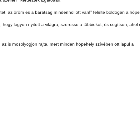
a széllel?” kérdezték izgatottan.
tet, az öröm és a barátság mindenhol ott van!” felelte boldogan a hópe
, hogy legyen nyitott a világra, szeresse a többieket, és segítsen, ahol
 nem, az is mosolyogjon rajta, mert minden hópehely szívében ott lapul a