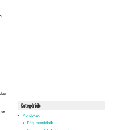
n
kkor
Kategóriák:
nan
Mondókák
Régi mondókák