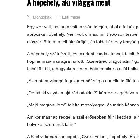
A hópehely, aki világgá ment
Mondókák
Esti mese
Egyszer volt, hol nem volt, a világ tetején, ahol a felhők
aprócska hópehely. Nem volt ő más, mint sok-sok testvé
először törte át a felhők sűrűjét, és földet ért egy fenyőá
A hópehely szétnézett, és mindent csodálatosnak talált. 
hópihe más-más ágra hullott. „Szeretnék világot látni!” go
felhőkön túl, a hegyeken innen. Este, amikor a szél halka
„Szerintem világgá fogok menni!” súgta a mellette ülő te
„De hát ki vigyáz majd rád odakint?” kérdezte aggódva a
„Majd megtanulom!” felelte mosolyogva, és máris készen 
Amikor másnap reggel a szél erősebben fújni kezdett, a 
helyeket szeretnék látni!”
A Szél vidáman kuncogott. „Gyere velem, hópehely! Én m