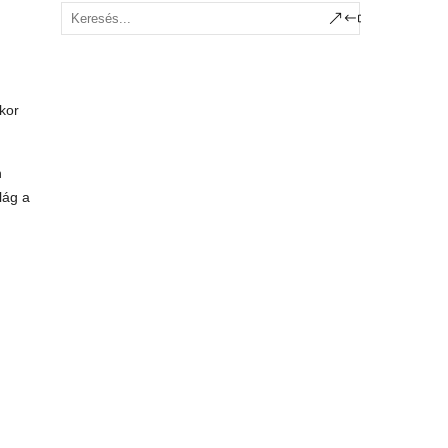
kor
n
lág a