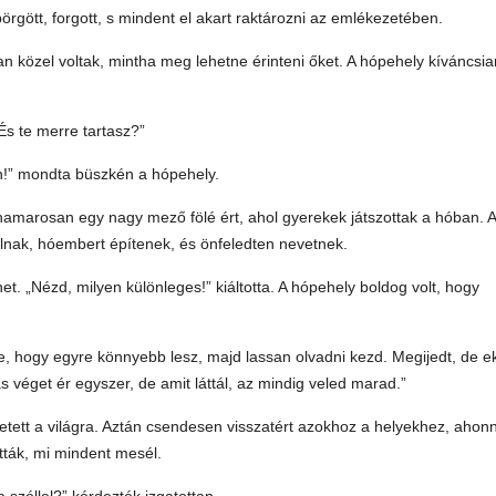
örgött, forgott, s mindent el akart raktározni az emlékezetében.
yan közel voltak, mintha meg lehetne érinteni őket. A hópehely kíváncsia
„És te merre tartasz?”
n!” mondta büszkén a hópehely.
 hamarosan egy nagy mező fölé ért, ahol gyerekek játszottak a hóban. A
lnak, hóembert építenek, és önfeledten nevetnek.
et. „Nézd, milyen különleges!” kiáltotta. A hópehely boldog volt, hogy
e, hogy egyre könnyebb lesz, majd lassan olvadni kezd. Megijedt, de e
s véget ér egyszer, de amit láttál, az mindig veled marad.”
etett a világra. Aztán csendesen visszatért azokhoz a helyekhez, ahon
atták, mi mindent mesél.