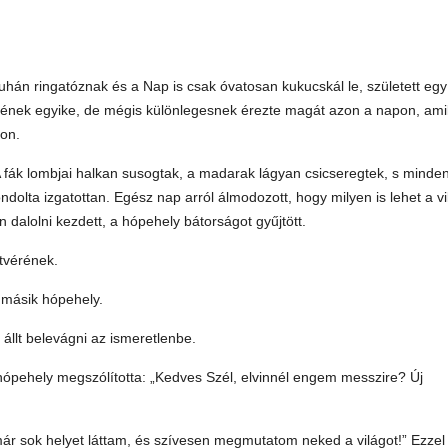
 puhán ringatóznak és a Nap is csak óvatosan kukucskál le, született egy
rének egyike, de mégis különlegesnek érezte magát azon a napon, ami
gon.
A fák lombjai halkan susogtak, a madarak lágyan csicseregtek, s minde
ndolta izgatottan. Egész nap arról álmodozott, hogy milyen is lehet a vi
n dalolni kezdett, a hópehely bátorságot gyűjtött.
stvérének.
 másik hópehely.
állt belevágni az ismeretlenbe.
hópehely megszólította: „Kedves Szél, elvinnél engem messzire? Új
ár sok helyet láttam, és szívesen megmutatom neked a világot!” Ezzel