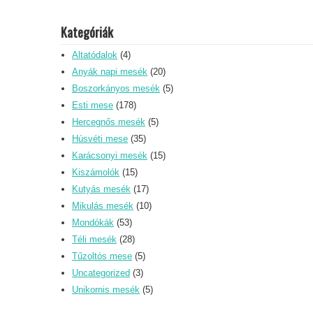
Kategóriák
Altatódalok
(4)
Anyák napi mesék
(20)
Boszorkányos mesék
(5)
Esti mese
(178)
Hercegnős mesék
(5)
Húsvéti mese
(35)
Karácsonyi mesék
(15)
Kiszámolók
(15)
Kutyás mesék
(17)
Mikulás mesék
(10)
Mondókák
(53)
Téli mesék
(28)
Tűzoltós mese
(5)
Uncategorized
(3)
Unikornis mesék
(5)