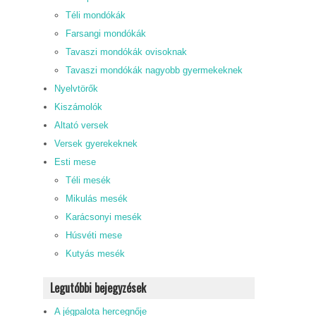
Téli mondókák
Farsangi mondókák
Tavaszi mondókák ovisoknak
Tavaszi mondókák nagyobb gyermekeknek
Nyelvtörők
Kiszámolók
Altató versek
Versek gyerekeknek
Esti mese
Téli mesék
Mikulás mesék
Karácsonyi mesék
Húsvéti mese
Kutyás mesék
Legutóbbi bejegyzések
A jégpalota hercegnője