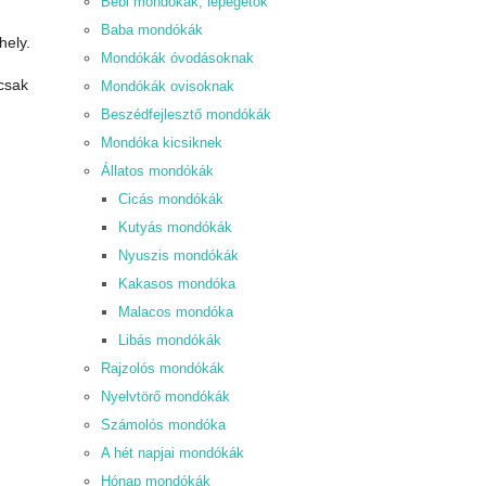
Bébi mondókák, lépegetők
Baba mondókák
hely.
Mondókák óvodásoknak
 csak
Mondókák ovisoknak
Beszédfejlesztő mondókák
Mondóka kicsiknek
Állatos mondókák
Cicás mondókák
Kutyás mondókák
Nyuszis mondókák
Kakasos mondóka
Malacos mondóka
Libás mondókák
Rajzolós mondókák
Nyelvtörő mondókák
Számolós mondóka
A hét napjai mondókák
Hónap mondókák