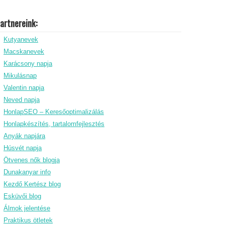
artnereink:
Kutyanevek
Macskanevek
Karácsony napja
Mikulásnap
Valentin napja
Neved napja
HonlapSEO – Keresőoptimalizálás
Honlapkészítés, tartalomfejlesztés
Anyák napjára
Húsvét napja
Ötvenes nők blogja
Dunakanyar info
Kezdő Kertész blog
Esküvői blog
Álmok jelentése
Praktikus ötletek