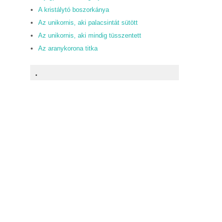
A kristálytó boszorkánya
Az unikornis, aki palacsintát sütött
Az unikornis, aki mindig tüsszentett
Az aranykorona titka
.