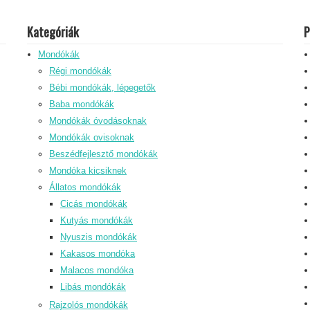
Kategóriák
P
Mondókák
Régi mondókák
Bébi mondókák, lépegetők
Baba mondókák
Mondókák óvodásoknak
Mondókák ovisoknak
Beszédfejlesztő mondókák
Mondóka kicsiknek
Állatos mondókák
Cicás mondókák
Kutyás mondókák
Nyuszis mondókák
Kakasos mondóka
Malacos mondóka
Libás mondókák
Rajzolós mondókák