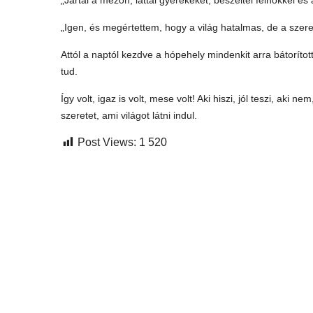
„Jártál a mezőn, láttál gyerekeket, beszéltél felhőkkel és 
„Igen, és megértettem, hogy a világ hatalmas, de a szere
Attól a naptól kezdve a hópehely mindenkit arra bátorított
tud.
Így volt, igaz is volt, mese volt! Aki hiszi, jól teszi, aki
szeretet, ami világot látni indul.
Post Views:
1 520