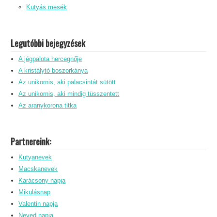
Kutyás mesék
Legutóbbi bejegyzések
A jégpalota hercegnője
A kristálytó boszorkánya
Az unikornis, aki palacsintát sütött
Az unikornis, aki mindig tüsszentett
Az aranykorona titka
Partnereink:
Kutyanevek
Macskanevek
Karácsony napja
Mikulásnap
Valentin napja
Neved napja