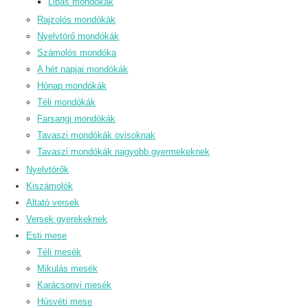
Libás mondókák
Rajzolós mondókák
Nyelvtörő mondókák
Számolós mondóka
A hét napjai mondókák
Hónap mondókák
Téli mondókák
Farsangi mondókák
Tavaszi mondókák ovisoknak
Tavaszi mondókák nagyobb gyermekeknek
Nyelvtörők
Kiszámolók
Altató versek
Versek gyerekeknek
Esti mese
Téli mesék
Mikulás mesék
Karácsonyi mesék
Húsvéti mese