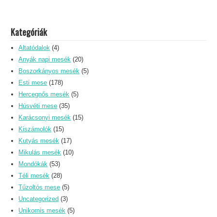
Kategóriák
Altatódalok
(4)
Anyák napi mesék
(20)
Boszorkányos mesék
(5)
Esti mese
(178)
Hercegnős mesék
(5)
Húsvéti mese
(35)
Karácsonyi mesék
(15)
Kiszámolók
(15)
Kutyás mesék
(17)
Mikulás mesék
(10)
Mondókák
(53)
Téli mesék
(28)
Tűzoltós mese
(5)
Uncategorized
(3)
Unikornis mesék
(5)