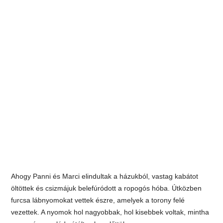
Ahogy Panni és Marci elindultak a házukból, vastag kabátot
öltöttek és csizmájuk belefúródott a ropogós hóba. Útközben
furcsa lábnyomokat vettek észre, amelyek a torony felé
vezettek. A nyomok hol nagyobbak, hol kisebbek voltak, mintha