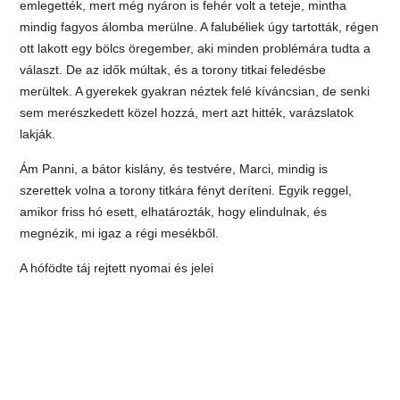
emlegették, mert még nyáron is fehér volt a teteje, mintha
mindig fagyos álomba merülne. A falubéliek úgy tartották, régen
ott lakott egy bölcs öregember, aki minden problémára tudta a
választ. De az idők múltak, és a torony titkai feledésbe
merültek. A gyerekek gyakran néztek felé kíváncsian, de senki
sem merészkedett közel hozzá, mert azt hitték, varázslatok
lakják.
Ám Panni, a bátor kislány, és testvére, Marci, mindig is
szerettek volna a torony titkára fényt deríteni. Egyik reggel,
amikor friss hó esett, elhatározták, hogy elindulnak, és
megnézik, mi igaz a régi mesékből.
A hófödte táj rejtett nyomai és jelei