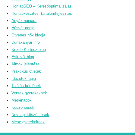
HonlapSEO – Keresőoptimalizálás
Honlapkészítés, tartalomfejlesztés
Anyák napjára
Húsvét napja
Ötvenes nők blogja
Dunakanyar info
Kezdő Kertész blog
Esküvői blog
Álmok jelentése
Praktikus ötletek
Idézetek lapja
Találós kérdések
Versek gyerekeknek
Mesenapok
Köszöntések
Névnapi köszöntések
Mese gyerekeknek