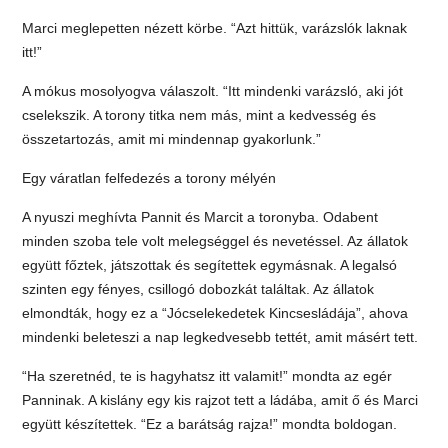
Marci meglepetten nézett körbe. “Azt hittük, varázslók laknak
itt!”
A mókus mosolyogva válaszolt. “Itt mindenki varázsló, aki jót
cselekszik. A torony titka nem más, mint a kedvesség és
összetartozás, amit mi mindennap gyakorlunk.”
Egy váratlan felfedezés a torony mélyén
A nyuszi meghívta Pannit és Marcit a toronyba. Odabent
minden szoba tele volt melegséggel és nevetéssel. Az állatok
együtt főztek, játszottak és segítettek egymásnak. A legalsó
szinten egy fényes, csillogó dobozkát találtak. Az állatok
elmondták, hogy ez a “Jócselekedetek Kincsesládája”, ahova
mindenki beleteszi a nap legkedvesebb tettét, amit másért tett.
“Ha szeretnéd, te is hagyhatsz itt valamit!” mondta az egér
Panninak. A kislány egy kis rajzot tett a ládába, amit ő és Marci
együtt készítettek. “Ez a barátság rajza!” mondta boldogan.