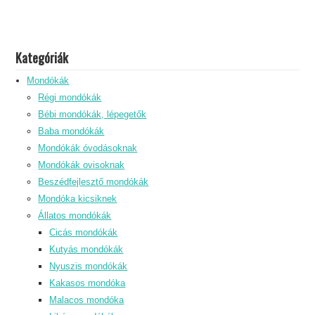
Kategóriák
Mondókák
Régi mondókák
Bébi mondókák, lépegetők
Baba mondókák
Mondókák óvodásoknak
Mondókák ovisoknak
Beszédfejlesztő mondókák
Mondóka kicsiknek
Állatos mondókák
Cicás mondókák
Kutyás mondókák
Nyuszis mondókák
Kakasos mondóka
Malacos mondóka