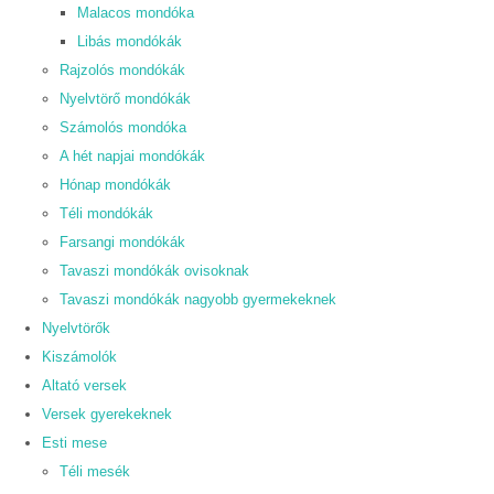
Malacos mondóka
Libás mondókák
Rajzolós mondókák
Nyelvtörő mondókák
Számolós mondóka
A hét napjai mondókák
Hónap mondókák
Téli mondókák
Farsangi mondókák
Tavaszi mondókák ovisoknak
Tavaszi mondókák nagyobb gyermekeknek
Nyelvtörők
Kiszámolók
Altató versek
Versek gyerekeknek
Esti mese
Téli mesék