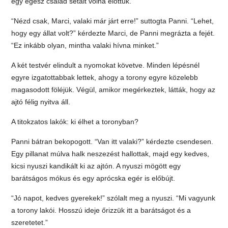
egy egész család sétált volna előttük.
“Nézd csak, Marci, valaki már járt erre!” suttogta Panni. “Lehet,
hogy egy állat volt?” kérdezte Marci, de Panni megrázta a fejét.
“Ez inkább olyan, mintha valaki hívna minket.”
A két testvér elindult a nyomokat követve. Minden lépésnél
egyre izgatottabbak lettek, ahogy a torony egyre közelebb
magasodott föléjük. Végül, amikor megérkeztek, látták, hogy az
ajtó félig nyitva áll.
A titokzatos lakók: ki élhet a toronyban?
Panni bátran bekopogott. “Van itt valaki?” kérdezte csendesen.
Egy pillanat múlva halk neszezést hallottak, majd egy kedves,
kicsi nyuszi kandikált ki az ajtón. A nyuszi mögött egy
barátságos mókus és egy aprócska egér is előbújt.
“Jó napot, kedves gyerekek!” szólalt meg a nyuszi. “Mi vagyunk
a torony lakói. Hosszú ideje őrizzük itt a barátságot és a
szeretetet.”