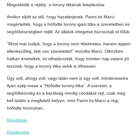
Megoldódik a rejtély: a torony titkának leleplezése
Amikor eljött az idő, hogy hazatérjenek, Panni és Marci
megértették, hogy a hófödte torony igazi titka a szeretetben és
segítőkészségben rejlik. Az állatok integetve búcsúztak el tőlük.
“Most már tudjuk, hogy a torony nem félelmetes, hanem éppen
ellenkezőleg, tele van szeretettel!” mondta Marci. Útközben
halkan énekeltek, és elhatározták, hogy minden nap valami jót
tesznek, hogy a torony titka velük is élhessen.
Úgy volt, ahogy volt, vagy talán nem is úgy volt, mindenesetre
ilyen szép mese a “Hófödte torony titka”. A szeretet, a
segítőkészség és a barátság mindig csodákat rejt, csak meg
kell találni a megfelelő helyen, mint Panni és Marci a régi,
hófödte toronyban.
Mondókák
Kiszámolók