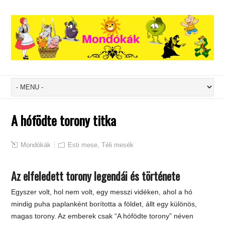
A hófödte torony titka
Mondókák
Esti mese
,
Téli mesék
Az elfeledett torony legendái és története
Egyszer volt, hol nem volt, egy messzi vidéken, ahol a hó
mindig puha paplanként borította a földet, állt egy különös,
magas torony. Az emberek csak “A hófödte torony” néven