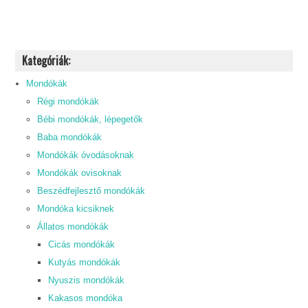
Kategóriák:
Mondókák
Régi mondókák
Bébi mondókák, lépegetők
Baba mondókák
Mondókák óvodásoknak
Mondókák ovisoknak
Beszédfejlesztő mondókák
Mondóka kicsiknek
Állatos mondókák
Cicás mondókák
Kutyás mondókák
Nyuszis mondókák
Kakasos mondóka