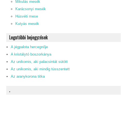
Mikulás mesék
Karácsonyi mesék
Húsvéti mese
Kutyás mesék
Legutóbbi bejegyzések
A jégpalota hercegnője
A kristálytó boszorkánya
Az unikornis, aki palacsintát sütött
Az unikornis, aki mindig tüsszentett
Az aranykorona titka
.