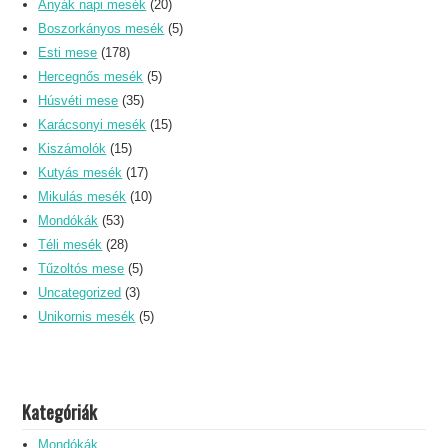
Anyák napi mesék
(20)
Boszorkányos mesék
(5)
Esti mese
(178)
Hercegnős mesék
(5)
Húsvéti mese
(35)
Karácsonyi mesék
(15)
Kiszámolók
(15)
Kutyás mesék
(17)
Mikulás mesék
(10)
Mondókák
(53)
Téli mesék
(28)
Tűzoltós mese
(5)
Uncategorized
(3)
Unikornis mesék
(5)
Kategóriák
Mondókák