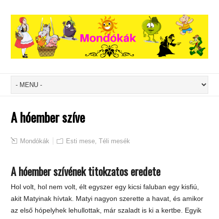
A hóember szíve
Mondókák
Esti mese
,
Téli mesék
A hóember szívének titokzatos eredete
Hol volt, hol nem volt, élt egyszer egy kicsi faluban egy kisfiú,
akit Matyinak hívtak. Matyi nagyon szerette a havat, és amikor
az első hópelyhek lehullottak, már szaladt is ki a kertbe. Egyik