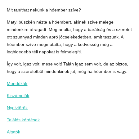
Mit taníthat nekünk a hóember szíve?
Matyi büszkén nézte a hóembert, akinek szíve melege
mindenkire átragadt. Megtanulta, hogy a barátság és a szeretet
ott szunnyad minden apró jócselekedetben, amit teszünk. A
hóember szíve megmutatta, hogy a kedvesség még a
leghidegebb téli napokat is felmelegíti.
Így volt, igaz volt, mese volt! Talán igaz sem volt, de az biztos,
hogy a szeretetből mindenkinek jut, még ha hóember is vagy.
Mondókák
Kiszámolók
Nyelvtörők
Találós kérdések
Altatók