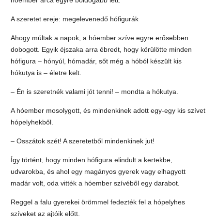
A szeretet ereje: megelevenedő hófigurák
Ahogy múltak a napok, a hóember szíve egyre erősebben
dobogott. Egyik éjszaka arra ébredt, hogy körülötte minden
hófigura – hónyúl, hómadár, sőt még a hóból készült kis
hókutya is – életre kelt.
– Én is szeretnék valami jót tenni! – mondta a hókutya.
A hóember mosolygott, és mindenkinek adott egy-egy kis szívet
hópelyhekből.
– Osszátok szét! A szeretetből mindenkinek jut!
Így történt, hogy minden hófigura elindult a kertekbe,
udvarokba, és ahol egy magányos gyerek vagy elhagyott
madár volt, oda vitték a hóember szívéből egy darabot.
Reggel a falu gyerekei örömmel fedezték fel a hópelyhes
szíveket az ajtóik előtt.