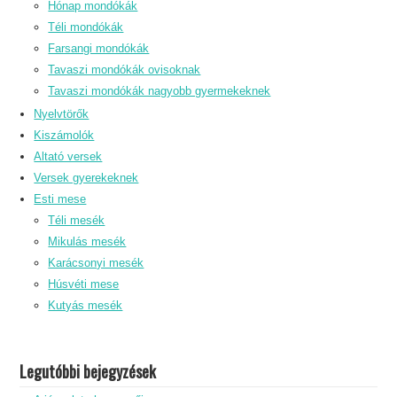
Hónap mondókák
Téli mondókák
Farsangi mondókák
Tavaszi mondókák ovisoknak
Tavaszi mondókák nagyobb gyermekeknek
Nyelvtörők
Kiszámolók
Altató versek
Versek gyerekeknek
Esti mese
Téli mesék
Mikulás mesék
Karácsonyi mesék
Húsvéti mese
Kutyás mesék
Legutóbbi bejegyzések