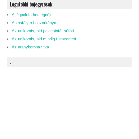
Legutóbbi bejegyzések
A jégpalota hercegnője
A kristálytó boszorkánya
Az unikornis, aki palacsintát sütött
Az unikornis, aki mindig tüsszentett
Az aranykorona titka
.