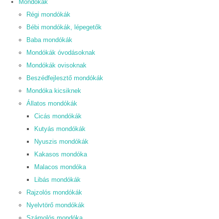
Mondókák
Régi mondókák
Bébi mondókák, lépegetők
Baba mondókák
Mondókák óvodásoknak
Mondókák ovisoknak
Beszédfejlesztő mondókák
Mondóka kicsiknek
Állatos mondókák
Cicás mondókák
Kutyás mondókák
Nyuszis mondókák
Kakasos mondóka
Malacos mondóka
Libás mondókák
Rajzolós mondókák
Nyelvtörő mondókák
Számolós mondóka