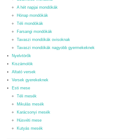
A hét napjai mondókák
Hónap mondókák
Téli mondókák
Farsangi mondókák
Tavaszi mondókák ovisoknak
Tavaszi mondókák nagyobb gyermekeknek
Nyelvtörők
Kiszámolók
Altató versek
Versek gyerekeknek
Esti mese
Téli mesék
Mikulás mesék
Karácsonyi mesék
Húsvéti mese
Kutyás mesék