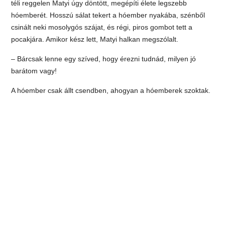
téli reggelen Matyi úgy döntött, megépíti élete legszebb
hóemberét. Hosszú sálat tekert a hóember nyakába, szénből
csinált neki mosolygós szájat, és régi, piros gombot tett a
pocakjára. Amikor kész lett, Matyi halkan megszólalt.
– Bárcsak lenne egy szíved, hogy érezni tudnád, milyen jó
barátom vagy!
A hóember csak állt csendben, ahogyan a hóemberek szoktak.