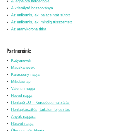
A jégpalota hercegnője
A kristálytó boszorkánya
Az unikornis, aki palacsintát sütött
Az unikornis, aki mindig tüsszentett
Az aranykorona titka
Partnereink:
Kutyanevek
Macskanevek
Karácsony napja
Mikulásnap
Valentin napja
Neved napja
HonlapSEO – Keresőoptimalizálás
Honlapkészítés, tartalomfejlesztés
Anyák napjára
Húsvét napja
Ötvenes nők blogja