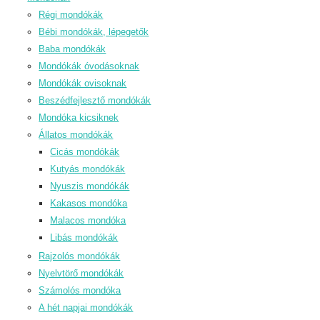
Régi mondókák
Bébi mondókák, lépegetők
Baba mondókák
Mondókák óvodásoknak
Mondókák ovisoknak
Beszédfejlesztő mondókák
Mondóka kicsiknek
Állatos mondókák
Cicás mondókák
Kutyás mondókák
Nyuszis mondókák
Kakasos mondóka
Malacos mondóka
Libás mondókák
Rajzolós mondókák
Nyelvtörő mondókák
Számolós mondóka
A hét napjai mondókák