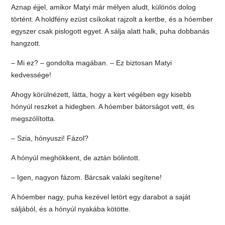
Aznap éjjel, amikor Matyi már mélyen aludt, különös dolog
történt. A holdfény ezüst csíkokat rajzolt a kertbe, és a hóember
egyszer csak pislogott egyet. A sálja alatt halk, puha dobbanás
hangzott.
– Mi ez? – gondolta magában. – Ez biztosan Matyi
kedvessége!
Ahogy körülnézett, látta, hogy a kert végében egy kisebb
hónyúl reszket a hidegben. A hóember bátorságot vett, és
megszólította.
– Szia, hónyuszi! Fázol?
A hónyúl meghökkent, de aztán bólintott.
– Igen, nagyon fázom. Bárcsak valaki segítene!
A hóember nagy, puha kezével letört egy darabot a saját
sáljából, és a hónyúl nyakába kötötte.