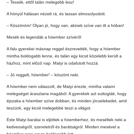
– Tessék, ettől talán melegebb lesz!
A hónyúl hálásan nézett rá, és lassan elmosolyodott.
– Köszönöm! Olyan jó, hogy van, akinek szíve van itt a hóban!
Mesék és legendák a hóember szívéről
A falu gyerekei másnap reggel észrevették, hogy a hóember
mintha boldogabb lenne, és talán egy kicsit közelebb került a
házhoz, mint előző nap. Matyi is odafutott hozzá.
– Jó reggelt, hóember! – köszönt neki.
A hóember nem válaszolt, de Matyi érezte, mintha valami
melegséget árasztana magából. A gyerekek azt suttogták, hogy
éjszaka a hóember szíve dobban, és minden jócselekedet, amit
teszünk, egy kicsit melegebbé teszi a világot.
Este Matyi barátai is eljöttek a hóemberhez, és meséltek neki a
kedvességről, szeretetről és barátságról. Minden mesével a
hóember arca egyre boldogabb lett.