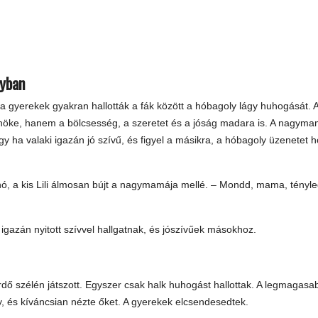
nyban
 a gyerekek gyakran hallották a fák között a hóbagoly lágy huhogását. 
írnöke, hanem a bölcsesség, a szeretet és a jóság madara is. A nagym
y ha valaki igazán jó szívű, és figyel a másikra, a hóbagoly üzenetet 
 hó, a kis Lili álmosan bújt a nagymamája mellé. – Mondd, mama, tényle
gazán nyitott szívvel hallgatnak, és jószívűek másokhoz.
erdő szélén játszott. Egyszer csak halk huhogást hallottak. A legmagasa
y, és kíváncsian nézte őket. A gyerekek elcsendesedtek.