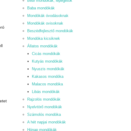
Bébi mondókák, lépegetők
Baba mondókák
Mondókák óvodásoknak
Mondókák ovisoknak
pró
Beszédfejlesztő mondókák
Mondóka kicsiknek
ll
Állatos mondókák
Cicás mondókák
Kutyás mondókák
Nyuszis mondókák
Kakasos mondóka
Malacos mondóka
Libás mondókák
Rajzolós mondókák
etet
Nyelvtörő mondókák
Számolós mondóka
A hét napjai mondókák
Hónap mondókák