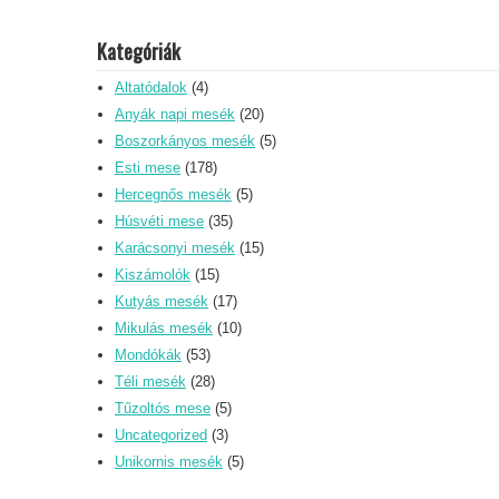
Kategóriák
Altatódalok
(4)
Anyák napi mesék
(20)
Boszorkányos mesék
(5)
Esti mese
(178)
Hercegnős mesék
(5)
Húsvéti mese
(35)
Karácsonyi mesék
(15)
Kiszámolók
(15)
Kutyás mesék
(17)
Mikulás mesék
(10)
Mondókák
(53)
Téli mesék
(28)
Tűzoltós mese
(5)
Uncategorized
(3)
Unikornis mesék
(5)