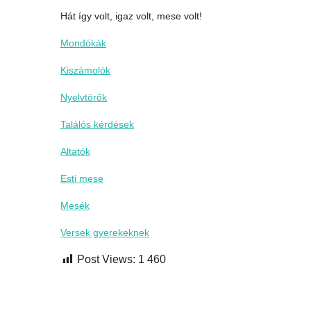
Hát így volt, igaz volt, mese volt!
Mondókák
Kiszámolók
Nyelvtörők
Találós kérdések
Altatók
Esti mese
Mesék
Versek gyerekeknek
Post Views:
1 460