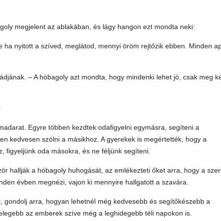
óbagoly megjelent az ablakában, és lágy hangon ezt mondta neki:
 de ha nyitott a szíved, meglátod, mennyi öröm rejtőzik ebben. Minden a
aládjának. – A hóbagoly azt mondta, hogy mindenki lehet jó, csak meg ke
?
madarat. Egyre többen kezdtek odafigyelni egymásra, segíteni a
 kedvesen szólni a másikhoz. A gyerekek is megértették, hogy a
 figyeljünk oda másokra, és ne féljünk segíteni.
zör hallják a hóbagoly huhogását, az emlékezteti őket arra, hogy a szer
minden évben megnézi, vajon ki mennyire hallgatott a szavára.
, gondolj arra, hogyan lehetnél még kedvesebb és segítőkészebb a
 melegebb az emberek szíve még a leghidegebb téli napokon is.