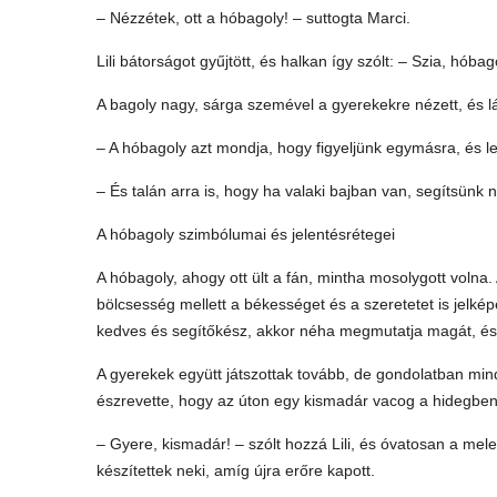
– Nézzétek, ott a hóbagoly! – suttogta Marci.
Lili bátorságot gyűjtött, és halkan így szólt: – Szia, hób
A bagoly nagy, sárga szemével a gyerekekre nézett, és l
– A hóbagoly azt mondja, hogy figyeljünk egymásra, és le
– És talán arra is, hogy ha valaki bajban van, segítsünk n
A hóbagoly szimbólumai és jelentésrétegei
A hóbagoly, ahogy ott ült a fán, mintha mosolygott volna
bölcsesség mellett a békességet és a szeretetet is jelké
kedves és segítőkész, akkor néha megmutatja magát, és e
A gyerekek együtt játszottak tovább, de gondolatban minda
észrevette, hogy az úton egy kismadár vacog a hidegben
– Gyere, kismadár! – szólt hozzá Lili, és óvatosan a mel
készítettek neki, amíg újra erőre kapott.