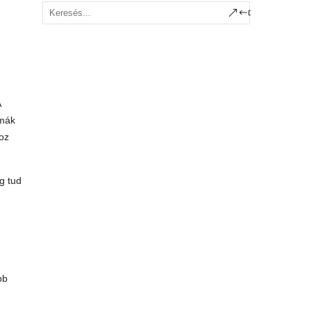
A
amák
hoz
g tud
bb