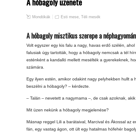
A hóbagoly üzenete
Mondókák
Esti mese
,
Téli mesék
A hóbagoly misztikus szerepe a néphagyomá
Volt egyszer egy kis falu a nagy, havas erdő szélén, ahol
falusiak úgy tartották, hogy a hóbagoly nemcsak a tél h
esténként a kandalló mellett mesélték a gyerekeknek, hog
számára.
Egy ilyen estén, amikor odakint nagy pelyhekben hullt a
beszélni a hóbagoly? – kérdezte.
– Talán – nevetett a nagymama –, de csak azoknak, akik i
Mit üzen nekünk a hóbagoly megjelenése?
Másnap reggel Lili a barátaival, Marcival és Ákossal az 
fán, egy vastag ágon, ott ült egy hatalmas hófehér bagol