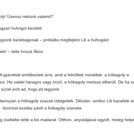
agoly! Üzensz nekünk valamit?
ágyan huhogni kezdett.
gyünk barátságosak – próbálta megfejteni Lili a huhogást.
eki! – tette hozzá Ákos.
. A gyerekek emlékeztek arra, amit a felnőttek meséltek: a hóbagoly a
pezi. Ha valaki haragos vagy önző, a hóbagoly messze elkerüli. De ha va
zzel erőt ad, hogy jót tegyünk.
nnyian a hóbagoly szavait ízlelgették. Délután, amikor Lili hazafelé sie
. Azonnal eszébe jutott a hóbagoly üzenete.
eg zsebébe tette a kis madarat. Otthon, anyukájával együtt, meleg helye