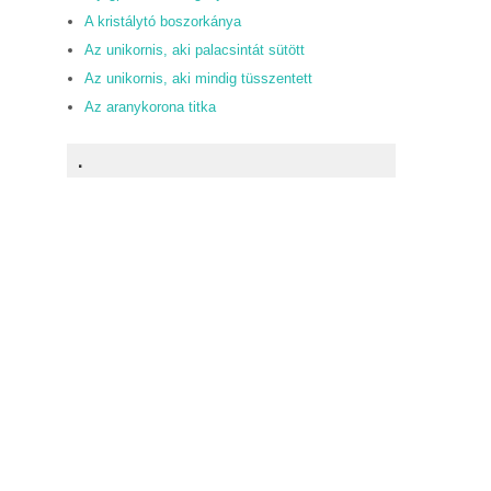
A kristálytó boszorkánya
Az unikornis, aki palacsintát sütött
Az unikornis, aki mindig tüsszentett
Az aranykorona titka
.