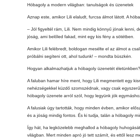
Hóbagoly a modern világban: tanulságok és üzenetek
Aznap este, amikor Lili elaludt, furcsa álmot látott. A h
– Jól figyeltél rám, Lili. Nem mindig könnyű jónak lenni,
jóság, ami belőled fakad, mint egy kis fény a sötétben.
Amikor Lili felébredt, boldogan mesélte el az álmot a cs
próbálni segíteni ott, ahol tudunk! – mondta büszkén.
Hogyan alkalmazhatjuk a hóbagoly üzenetét életünkben
A faluban hamar híre ment, hogy Lili megmentett egy kis
nehézségekkel küzdő szomszédnak, vagy csak egyszerűen
hóbagoly üzenete arról szól, hogy legyünk jók egymáshoz,
A falusiak úgy tartották, hogy minden évben, amikor elős
és a jóság mindig fontos. És ki tudja, talán a hóbagoly 
Így hát, ha legközelebb meghallod a hóbagoly huhogását
világban. Mert minden apró jó tett számít, és ettől lesz