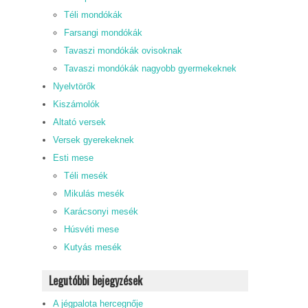
Téli mondókák
Farsangi mondókák
Tavaszi mondókák ovisoknak
Tavaszi mondókák nagyobb gyermekeknek
Nyelvtörők
Kiszámolók
Altató versek
Versek gyerekeknek
Esti mese
Téli mesék
Mikulás mesék
Karácsonyi mesék
Húsvéti mese
Kutyás mesék
Legutóbbi bejegyzések
A jégpalota hercegnője