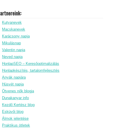
artnereink:
Kutyanevek
Macskanevek
Karácsony napja
Mikulásnap
Valentin napja
Neved napja
HonlapSEO – Keresőoptimalizálás
Honlapkészítés, tartalomfejlesztés
Anyák napjára
Húsvét napja
Ötvenes nők blogja
Dunakanyar info
Kezdő Kertész blog
Esküvői blog
Álmok jelentése
Praktikus ötletek