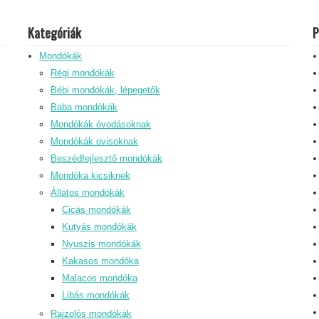
Kategóriák
P
Mondókák
Régi mondókák
Bébi mondókák, lépegetők
Baba mondókák
Mondókák óvodásoknak
Mondókák ovisoknak
Beszédfejlesztő mondókák
Mondóka kicsiknek
Állatos mondókák
Cicás mondókák
Kutyás mondókák
Nyuszis mondókák
Kakasos mondóka
Malacos mondóka
Libás mondókák
Rajzolós mondókák