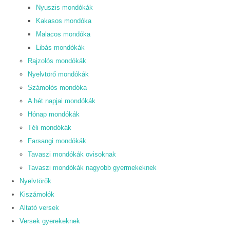
Nyuszis mondókák
Kakasos mondóka
Malacos mondóka
Libás mondókák
Rajzolós mondókák
Nyelvtörő mondókák
Számolós mondóka
A hét napjai mondókák
Hónap mondókák
Téli mondókák
Farsangi mondókák
Tavaszi mondókák ovisoknak
Tavaszi mondókák nagyobb gyermekeknek
Nyelvtörők
Kiszámolók
Altató versek
Versek gyerekeknek