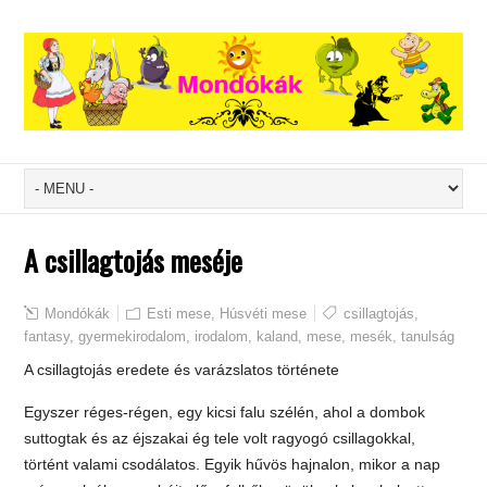
A csillagtojás meséje
Mondókák
Esti mese
,
Húsvéti mese
csillagtojás
,
fantasy
,
gyermekirodalom
,
irodalom
,
kaland
,
mese
,
mesék
,
tanulság
A csillagtojás eredete és varázslatos története
Egyszer réges-régen, egy kicsi falu szélén, ahol a dombok
suttogtak és az éjszakai ég tele volt ragyogó csillagokkal,
történt valami csodálatos. Egyik hűvös hajnalon, mikor a nap