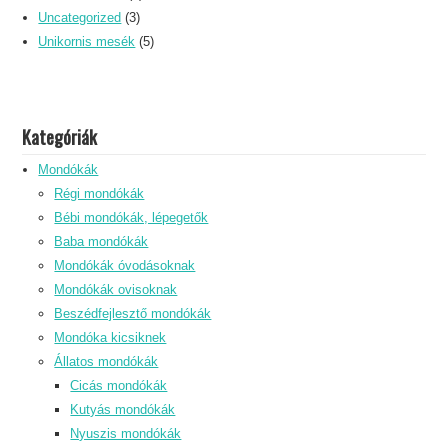
Uncategorized
(3)
Unikornis mesék
(5)
Kategóriák
Mondókák
Régi mondókák
Bébi mondókák, lépegetők
Baba mondókák
Mondókák óvodásoknak
Mondókák ovisoknak
Beszédfejlesztő mondókák
Mondóka kicsiknek
Állatos mondókák
Cicás mondókák
Kutyás mondókák
Nyuszis mondókák