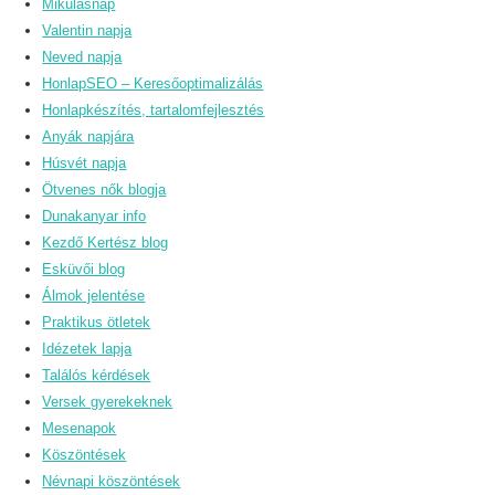
Mikulásnap
Valentin napja
Neved napja
HonlapSEO – Keresőoptimalizálás
Honlapkészítés, tartalomfejlesztés
Anyák napjára
Húsvét napja
Ötvenes nők blogja
Dunakanyar info
Kezdő Kertész blog
Esküvői blog
Álmok jelentése
Praktikus ötletek
Idézetek lapja
Találós kérdések
Versek gyerekeknek
Mesenapok
Köszöntések
Névnapi köszöntések