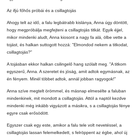
Az ifjú főhős próbái és a csillagtojás
Ahogy telt az idő, a falu legbátrabb kislánya, Anna úgy döntött,
hogy megpróbálja megfejteni a csillagtojás titkát. Egyik éjjel,
mikor mindenki aludt, Anna kiosont a nagy fa alá, ölbe vette a
tojást, és halkan suttogott hozzá: "Elmondod nekem a titkodat,
csillagtojás?"
A tojásban ekkor halkan csilingelő hang szólalt meg. "A titkom
egyszerű, Anna. A szeretet és jóság, amit adtok egymásnak, az
én fényem. Minél többet adtok, annál jobban ragyogok!"
Anna szíve megtelt örömmel, és másnap elmesélte a faluban
mindenkinek, mit mondott a csillagtojás. Attól a naptól kezdve
mindenki még inkább vigyázott a másikra, s a csillagtojás fénye
egyre csak erősödött.
Egyszer csak egy este, amikor a falu tele volt nevetéssel, a
csillagtojás lassan felemelkedett, s felröppent az égbe, ahol új