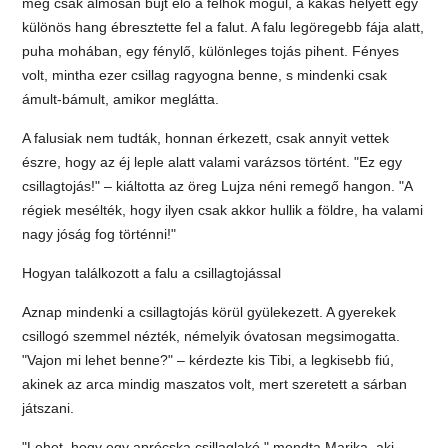
még csak álmosan bújt elő a felhők mögül, a kakas helyett egy
különös hang ébresztette fel a falut. A falu legöregebb fája alatt,
puha mohában, egy fénylő, különleges tojás pihent. Fényes
volt, mintha ezer csillag ragyogna benne, s mindenki csak
ámult-bámult, amikor meglátta.
A falusiak nem tudták, honnan érkezett, csak annyit vettek
észre, hogy az éj leple alatt valami varázsos történt. "Ez egy
csillagtojás!" – kiáltotta az öreg Lujza néni remegő hangon. "A
régiek mesélték, hogy ilyen csak akkor hullik a földre, ha valami
nagy jóság fog történni!"
Hogyan találkozott a falu a csillagtojással
Aznap mindenki a csillagtojás körül gyülekezett. A gyerekek
csillogó szemmel nézték, némelyik óvatosan megsimogatta.
"Vajon mi lehet benne?" – kérdezte kis Tibi, a legkisebb fiú,
akinek az arca mindig maszatos volt, mert szeretett a sárban
játszani.
"Lehet, hogy egy aprócska csillaglakó," mondta Marika, aki