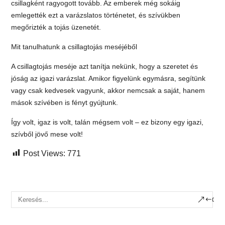
csillagként ragyogott tovább. Az emberek még sokáig
emlegették ezt a varázslatos történetet, és szívükben
megőrizték a tojás üzenetét.
Mit tanulhatunk a csillagtojás meséjéből
A csillagtojás meséje azt tanítja nekünk, hogy a szeretet és
jóság az igazi varázslat. Amikor figyelünk egymásra, segítünk
vagy csak kedvesek vagyunk, akkor nemcsak a saját, hanem
mások szívében is fényt gyújtunk.
Így volt, igaz is volt, talán mégsem volt – ez bizony egy igazi,
szívből jövő mese volt!
Post Views:
771