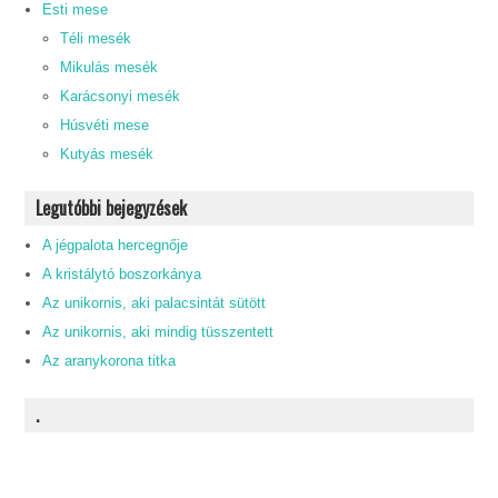
Esti mese
Téli mesék
Mikulás mesék
Karácsonyi mesék
Húsvéti mese
Kutyás mesék
Legutóbbi bejegyzések
A jégpalota hercegnője
A kristálytó boszorkánya
Az unikornis, aki palacsintát sütött
Az unikornis, aki mindig tüsszentett
Az aranykorona titka
.