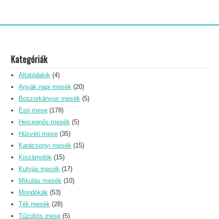
Kategóriák
Altatódalok
(4)
Anyák napi mesék
(20)
Boszorkányos mesék
(5)
Esti mese
(178)
Hercegnős mesék
(5)
Húsvéti mese
(35)
Karácsonyi mesék
(15)
Kiszámolók
(15)
Kutyás mesék
(17)
Mikulás mesék
(10)
Mondókák
(53)
Téli mesék
(28)
Tűzoltós mese
(5)