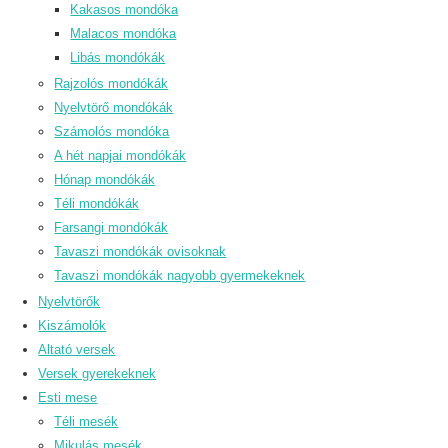
Kakasos mondóka
Malacos mondóka
Libás mondókák
Rajzolós mondókák
Nyelvtörő mondókák
Számolós mondóka
A hét napjai mondókák
Hónap mondókák
Téli mondókák
Farsangi mondókák
Tavaszi mondókák ovisoknak
Tavaszi mondókák nagyobb gyermekeknek
Nyelvtörők
Kiszámolók
Altató versek
Versek gyerekeknek
Esti mese
Téli mesék
Mikulás mesék