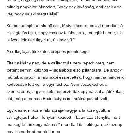
mindig nagyokat álmodott, "vagy egy kívánság, ami csak arra
vár, hogy valaki megtalálja!"
Közben odajött a falu bölcse, Matyi bácsi is, és azt mondta: "A
csillagtojás titka, hogy csak az találhatja ki, mi rejlik benne, aki
szívvel-lélekkel figyel rá, és jószívű."
A csillagtojás titokzatos ereje és jelentősége
Eltelt néhány nap, de a csillagtojás nem repedt meg, nem
történt semmi különös – legalábbis első pillantásra. De ahogy
múltak a napok, a falu lakói észrevették, hogy mintha mindenki
kedvesebb lett volna egymáshoz. Nem veszekedtek a
szomszédok, a gyerekek megosztották egymással a játékokat,
sőt, még a morcos Bodri kutyus is barátságosabb volt.
Egyik este, mikor a falu apraja-nagyja a fa köré gyűlt, a
csillagtojás halkan fényleni kezdett. "Talán azért fénylik, mert
ma segítettünk egymásnak," mondta Tibi boldogan, aki aznap
egy kismadarat mentett meg.