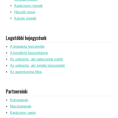
Karácsonyi mesék
Húsvéti mese
Kutyás mesék
Legutóbbi bejegyzések
A jégpalota hercegnője
A kristálytó boszorkánya
Az unikornis, aki palacsintát sütött
Az unikornis, aki mindig tüsszentett
Az aranykorona titka
Partnereink:
Kutyanevek
Macskanevek
Karácsony napja