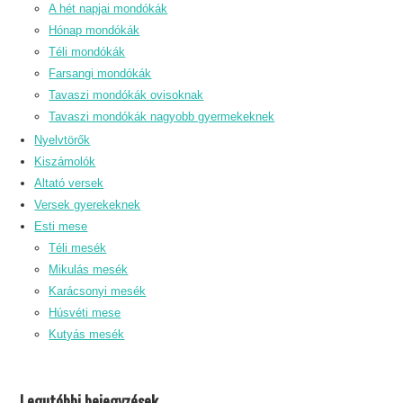
A hét napjai mondókák
Hónap mondókák
Téli mondókák
Farsangi mondókák
Tavaszi mondókák ovisoknak
Tavaszi mondókák nagyobb gyermekeknek
Nyelvtörők
Kiszámolók
Altató versek
Versek gyerekeknek
Esti mese
Téli mesék
Mikulás mesék
Karácsonyi mesék
Húsvéti mese
Kutyás mesék
Legutóbbi bejegyzések