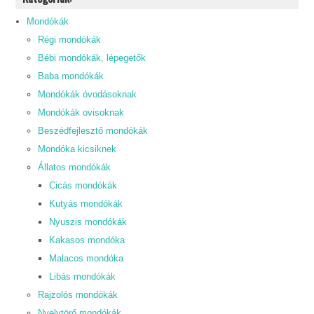
Mondókák
Régi mondókák
Bébi mondókák, lépegetők
Baba mondókák
Mondókák óvodásoknak
Mondókák ovisoknak
Beszédfejlesztő mondókák
Mondóka kicsiknek
Állatos mondókák
Cicás mondókák
Kutyás mondókák
Nyuszis mondókák
Kakasos mondóka
Malacos mondóka
Libás mondókák
Rajzolós mondókák
Nyelvtörő mondókák