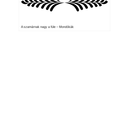
A szamárnak nagy a füle – Mondókák