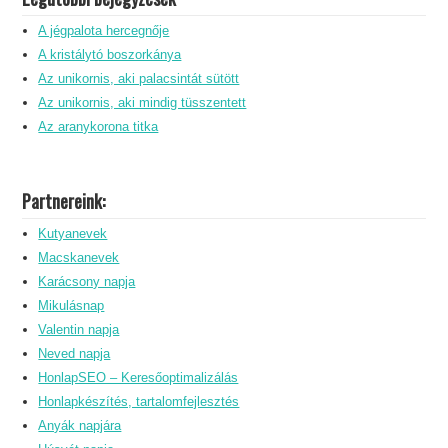
A jégpalota hercegnője
A kristálytó boszorkánya
Az unikornis, aki palacsintát sütött
Az unikornis, aki mindig tüsszentett
Az aranykorona titka
Partnereink:
Kutyanevek
Macskanevek
Karácsony napja
Mikulásnap
Valentin napja
Neved napja
HonlapSEO – Keresőoptimalizálás
Honlapkészítés, tartalomfejlesztés
Anyák napjára