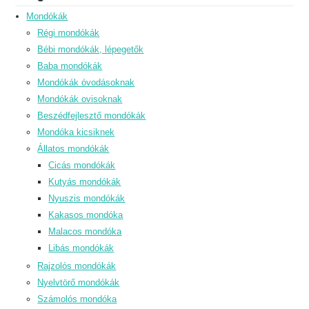
Mondókák
Régi mondókák
Bébi mondókák, lépegetők
Baba mondókák
Mondókák óvodásoknak
Mondókák ovisoknak
Beszédfejlesztő mondókák
Mondóka kicsiknek
Állatos mondókák
Cicás mondókák
Kutyás mondókák
Nyuszis mondókák
Kakasos mondóka
Malacos mondóka
Libás mondókák
Rajzolós mondókák
Nyelvtörő mondókák
Számolós mondóka