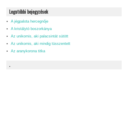
Legutóbbi bejegyzések
A jégpalota hercegnője
A kristálytó boszorkánya
Az unikornis, aki palacsintát sütött
Az unikornis, aki mindig tüsszentett
Az aranykorona titka
.