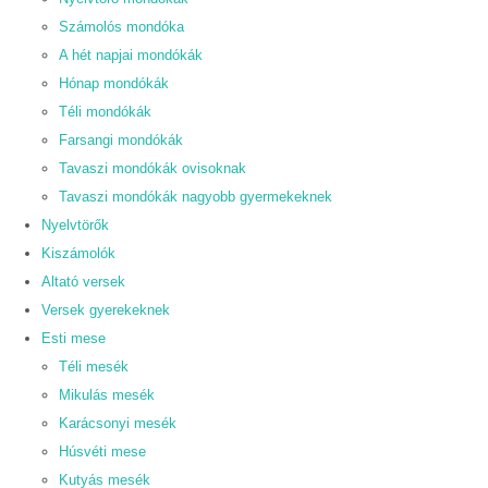
Számolós mondóka
A hét napjai mondókák
Hónap mondókák
Téli mondókák
Farsangi mondókák
Tavaszi mondókák ovisoknak
Tavaszi mondókák nagyobb gyermekeknek
Nyelvtörők
Kiszámolók
Altató versek
Versek gyerekeknek
Esti mese
Téli mesék
Mikulás mesék
Karácsonyi mesék
Húsvéti mese
Kutyás mesék