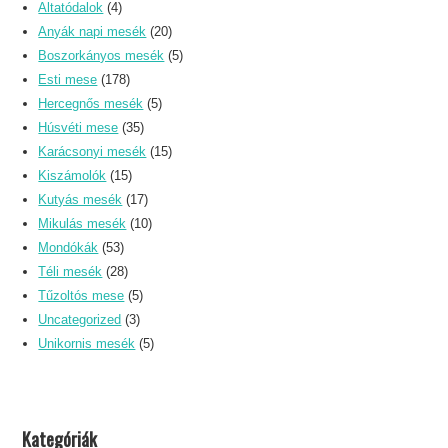
Altatódalok
(4)
Anyák napi mesék
(20)
Boszorkányos mesék
(5)
Esti mese
(178)
Hercegnős mesék
(5)
Húsvéti mese
(35)
Karácsonyi mesék
(15)
Kiszámolók
(15)
Kutyás mesék
(17)
Mikulás mesék
(10)
Mondókák
(53)
Téli mesék
(28)
Tűzoltós mese
(5)
Uncategorized
(3)
Unikornis mesék
(5)
Kategóriák