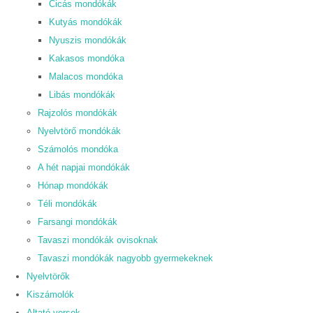
Cicás mondókák
Kutyás mondókák
Nyuszis mondókák
Kakasos mondóka
Malacos mondóka
Libás mondókák
Rajzolós mondókák
Nyelvtörő mondókák
Számolós mondóka
A hét napjai mondókák
Hónap mondókák
Téli mondókák
Farsangi mondókák
Tavaszi mondókák ovisoknak
Tavaszi mondókák nagyobb gyermekeknek
Nyelvtörők
Kiszámolók
Altató versek