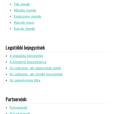
Téli mesék
Mikulás mesék
Karácsonyi mesék
Húsvéti mese
Kutyás mesék
Legutóbbi bejegyzések
A jégpalota hercegnője
A kristálytó boszorkánya
Az unikornis, aki palacsintát sütött
Az unikornis, aki mindig tüsszentett
Az aranykorona titka
Partnereink:
Kutyanevek
Macskanevek