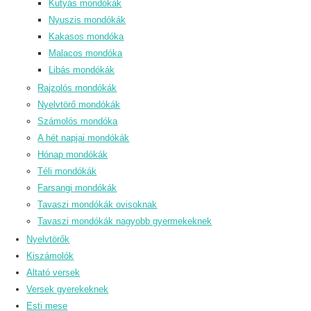
Kutyás mondókák
Nyuszis mondókák
Kakasos mondóka
Malacos mondóka
Libás mondókák
Rajzolós mondókák
Nyelvtörő mondókák
Számolós mondóka
A hét napjai mondókák
Hónap mondókák
Téli mondókák
Farsangi mondókák
Tavaszi mondókák ovisoknak
Tavaszi mondókák nagyobb gyermekeknek
Nyelvtörők
Kiszámolók
Altató versek
Versek gyerekeknek
Esti mese