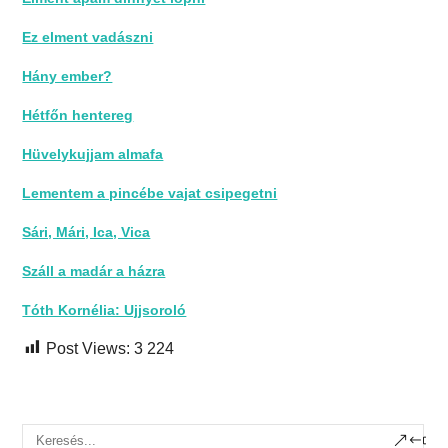
Ez elment vadászni
Hány ember?
Hétfőn hentereg
Hüvelykujjam almafa
Lementem a pincébe vajat csipegetni
Sári, Mári, Ica, Vica
Száll a madár a házra
Tóth Kornélia: Ujjsoroló
Post Views:
3 224