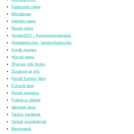
Karácsony napja
Mikulásnap
Valentin napja
Neved napja
HonlapSEO – Keresőoptimalizálás
Honlapkészítés, tartalomfejlesztés
Anyák napjára
Húsvét napja
Ötvenes nők blogja
Dunakanyar info
Kezdő Kertész blog
Esküvői blog
Álmok jelentése
Praktikus ötletek
Idézetek lapja
Találós kérdések
Versek gyerekeknek
Mesenapok