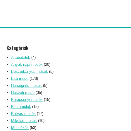
Kategóriák
Altatódalok
(4)
Anyák napi mesék
(20)
Boszorkányos mesék
(5)
Esti mese
(178)
Hercegnős mesék
(5)
Húsvéti mese
(35)
Karácsonyi mesék
(15)
Kiszámolók
(15)
Kutyás mesék
(17)
Mikulás mesék
(10)
Mondókák
(53)