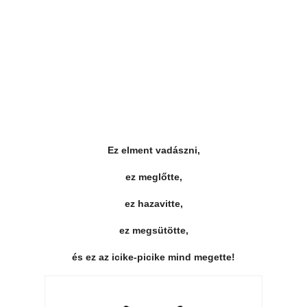
Ez elment vadászni,
ez meglőtte,
ez hazavitte,
ez megsütötte,
és ez az icike-picike mind megette!