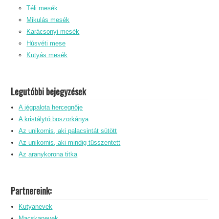
Téli mesék
Mikulás mesék
Karácsonyi mesék
Húsvéti mese
Kutyás mesék
Legutóbbi bejegyzések
A jégpalota hercegnője
A kristálytó boszorkánya
Az unikornis, aki palacsintát sütött
Az unikornis, aki mindig tüsszentett
Az aranykorona titka
Partnereink:
Kutyanevek
Macskanevek