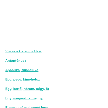
Vissza a kiszámolókhoz
Antanténusz
Apacuka, fundaluka
Ecc, pecc, kimehetsz
Egy, kettő, három, négy, öt
Egy, megérett a meggy
Elment apám dinnyét lopni