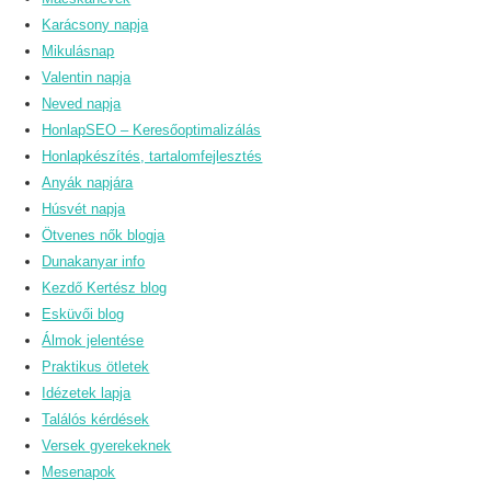
Karácsony napja
Mikulásnap
Valentin napja
Neved napja
HonlapSEO – Keresőoptimalizálás
Honlapkészítés, tartalomfejlesztés
Anyák napjára
Húsvét napja
Ötvenes nők blogja
Dunakanyar info
Kezdő Kertész blog
Esküvői blog
Álmok jelentése
Praktikus ötletek
Idézetek lapja
Találós kérdések
Versek gyerekeknek
Mesenapok