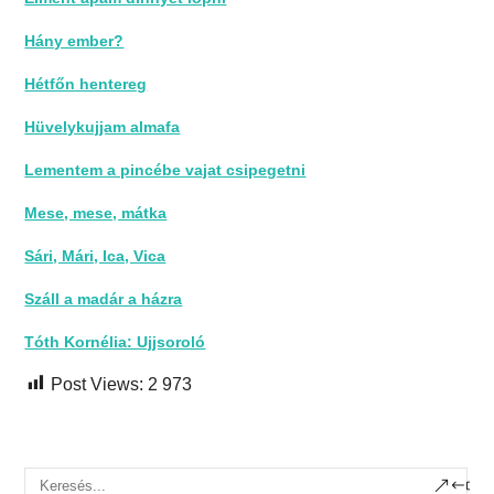
Hány ember?
Hétfőn hentereg
Hüvelykujjam almafa
Lementem a pincébe vajat csipegetni
Mese, mese, mátka
Sári, Mári, Ica, Vica
Száll a madár a házra
Tóth Kornélia: Ujjsoroló
Post Views:
2 973