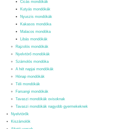
Cicás mondókák
Kutyás mondókák
Nyuszis mondókák
Kakasos mondóka
Malacos mondóka
Libás mondókák
Rajzolós mondókák
Nyelvtörő mondókák
Számolós mondóka
A hét napjai mondókák
Hónap mondókák
Téli mondókák
Farsangi mondókák
Tavaszi mondókák ovisoknak
Tavaszi mondókák nagyobb gyermekeknek
Nyelvtörők
Kiszámolók
Altató versek