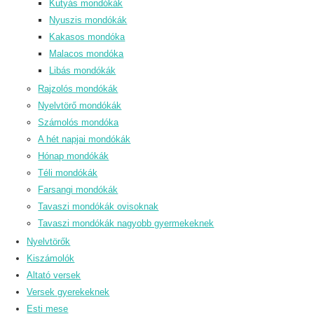
Kutyás mondókák
Nyuszis mondókák
Kakasos mondóka
Malacos mondóka
Libás mondókák
Rajzolós mondókák
Nyelvtörő mondókák
Számolós mondóka
A hét napjai mondókák
Hónap mondókák
Téli mondókák
Farsangi mondókák
Tavaszi mondókák ovisoknak
Tavaszi mondókák nagyobb gyermekeknek
Nyelvtörők
Kiszámolók
Altató versek
Versek gyerekeknek
Esti mese