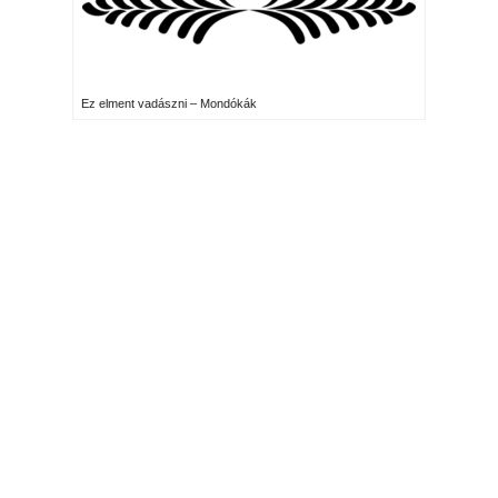
Ez elment vadászni – Mondókák