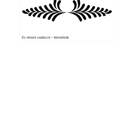
Ez elment vadászni – Mondókák