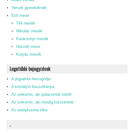
Versek gyerekeknek
Esti mese
Téli mesék
Mikulás mesék
Karácsonyi mesék
Húsvéti mese
Kutyás mesék
Legutóbbi bejegyzések
A jégpalota hercegnője
A kristálytó boszorkánya
Az unikornis, aki palacsintát sütött
Az unikornis, aki mindig tüsszentett
Az aranykorona titka
.