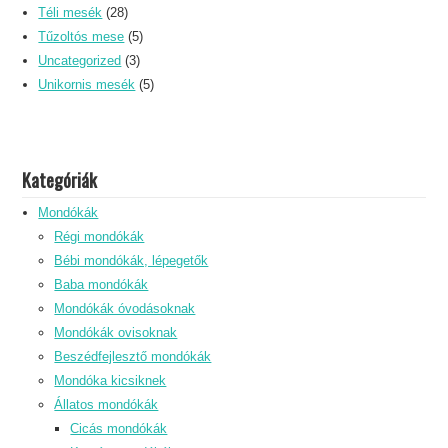
Téli mesék
(28)
Tűzoltós mese
(5)
Uncategorized
(3)
Unikornis mesék
(5)
Kategóriák
Mondókák
Régi mondókák
Bébi mondókák, lépegetők
Baba mondókák
Mondókák óvodásoknak
Mondókák ovisoknak
Beszédfejlesztő mondókák
Mondóka kicsiknek
Állatos mondókák
Cicás mondókák