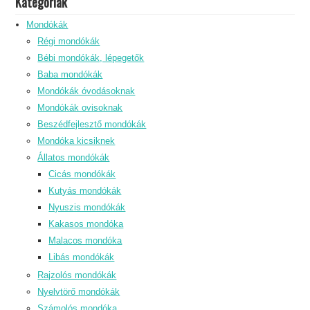
Kategóriák
Mondókák
Régi mondókák
Bébi mondókák, lépegetők
Baba mondókák
Mondókák óvodásoknak
Mondókák ovisoknak
Beszédfejlesztő mondókák
Mondóka kicsiknek
Állatos mondókák
Cicás mondókák
Kutyás mondókák
Nyuszis mondókák
Kakasos mondóka
Malacos mondóka
Libás mondókák
Rajzolós mondókák
Nyelvtörő mondókák
Számolós mondóka