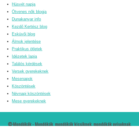
Húsvét napja
Ötvenes nők blogja
Dunakanyar info
Kezdő Kertész blog
Esküvői blog
Álmok jelentése
Praktikus ötletek
Idézetek lapja
Találós kérdések
Versek gyerekeknek
Mesenapok
Köszöntések
Névnapi köszöntések
Mese gyerekeknek
©·Mondókák - Mondókák, mondókák kicsiknek, mondókák ovisoknak,
kiszámolók, nyelvtörők, találós kérdések, gyerekversek, gyerekdalok,
altatók, gyerekmesék, kifestők Tervezte:
Burai Barbi
-
HonlapSEO