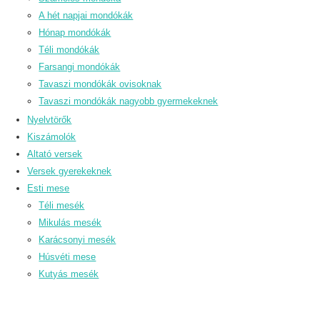
A hét napjai mondókák
Hónap mondókák
Téli mondókák
Farsangi mondókák
Tavaszi mondókák ovisoknak
Tavaszi mondókák nagyobb gyermekeknek
Nyelvtörők
Kiszámolók
Altató versek
Versek gyerekeknek
Esti mese
Téli mesék
Mikulás mesék
Karácsonyi mesék
Húsvéti mese
Kutyás mesék