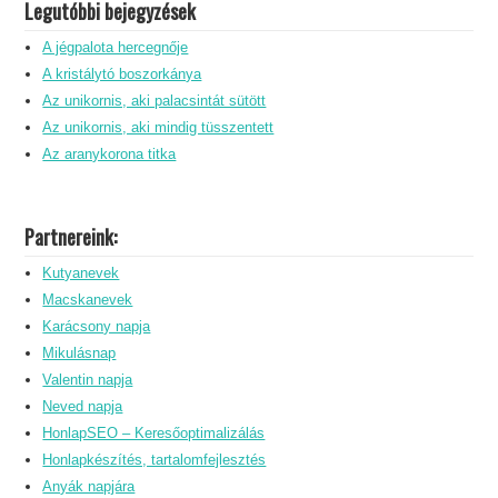
Legutóbbi bejegyzések
A jégpalota hercegnője
A kristálytó boszorkánya
Az unikornis, aki palacsintát sütött
Az unikornis, aki mindig tüsszentett
Az aranykorona titka
Partnereink:
Kutyanevek
Macskanevek
Karácsony napja
Mikulásnap
Valentin napja
Neved napja
HonlapSEO – Keresőoptimalizálás
Honlapkészítés, tartalomfejlesztés
Anyák napjára