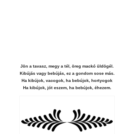
Jön a tavasz, megy a tél, öreg mackó üldögél.
Kibújás vagy bebújás, ez a gondom sose más.
Ha kibújok, vacogok, ha bebújok, hortyogok
Ha kibújok, jót eszem, ha bebújok, éhezem.