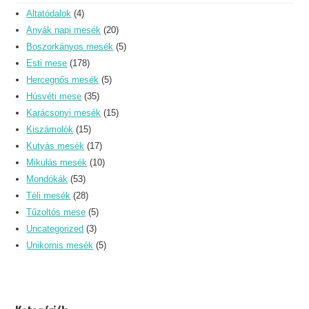
Altatódalok
(4)
Anyák napi mesék
(20)
Boszorkányos mesék
(5)
Esti mese
(178)
Hercegnős mesék
(5)
Húsvéti mese
(35)
Karácsonyi mesék
(15)
Kiszámolók
(15)
Kutyás mesék
(17)
Mikulás mesék
(10)
Mondókák
(53)
Téli mesék
(28)
Tűzoltós mese
(5)
Uncategorized
(3)
Unikornis mesék
(5)