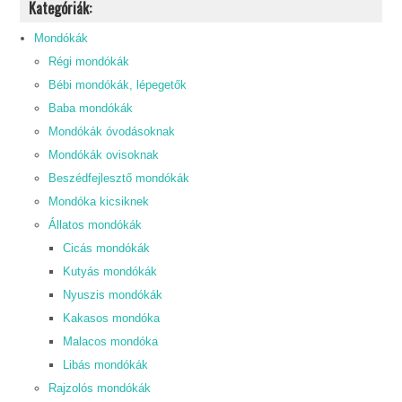
Kategóriák:
Mondókák
Régi mondókák
Bébi mondókák, lépegetők
Baba mondókák
Mondókák óvodásoknak
Mondókák ovisoknak
Beszédfejlesztő mondókák
Mondóka kicsiknek
Állatos mondókák
Cicás mondókák
Kutyás mondókák
Nyuszis mondókák
Kakasos mondóka
Malacos mondóka
Libás mondókák
Rajzolós mondókák