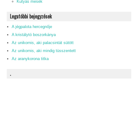
Kutyás mesék
Legutóbbi bejegyzések
A jégpalota hercegnője
A kristálytó boszorkánya
Az unikornis, aki palacsintát sütött
Az unikornis, aki mindig tüsszentett
Az aranykorona titka
.