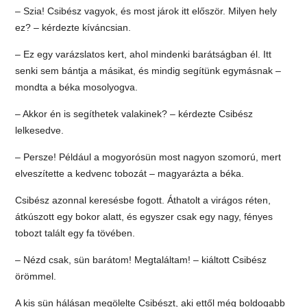
– Szia! Csibész vagyok, és most járok itt először. Milyen hely
ez? – kérdezte kíváncsian.
– Ez egy varázslatos kert, ahol mindenki barátságban él. Itt
senki sem bántja a másikat, és mindig segítünk egymásnak –
mondta a béka mosolyogva.
– Akkor én is segíthetek valakinek? – kérdezte Csibész
lelkesedve.
– Persze! Például a mogyorósün most nagyon szomorú, mert
elveszítette a kedvenc tobozát – magyarázta a béka.
Csibész azonnal keresésbe fogott. Áthatolt a virágos réten,
átkúszott egy bokor alatt, és egyszer csak egy nagy, fényes
tobozt talált egy fa tövében.
– Nézd csak, sün barátom! Megtaláltam! – kiáltott Csibész
örömmel.
A kis sün hálásan megölelte Csibészt, aki ettől még boldogabb