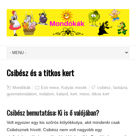
Csibész és a titkos kert
Mondókák
Esti mese
,
Kutyás mesék
csibész
,
fantázia
,
gyermekirodalom
,
irodalom
,
kaland
,
kert
,
mese
,
titkos kert
Csibész bemutatása: Ki is ő valójában?
Volt egyszer egy kis szőrös kölyökkutya, akit mindenki csak
Csibésznek hívott. Csibész nem volt nagyobb egy