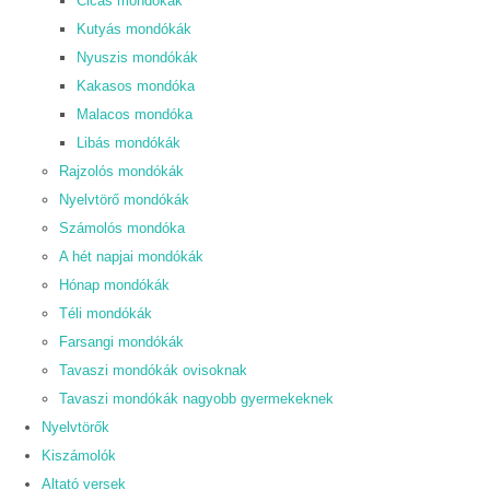
Cicás mondókák
Kutyás mondókák
Nyuszis mondókák
Kakasos mondóka
Malacos mondóka
Libás mondókák
Rajzolós mondókák
Nyelvtörő mondókák
Számolós mondóka
A hét napjai mondókák
Hónap mondókák
Téli mondókák
Farsangi mondókák
Tavaszi mondókák ovisoknak
Tavaszi mondókák nagyobb gyermekeknek
Nyelvtörők
Kiszámolók
Altató versek