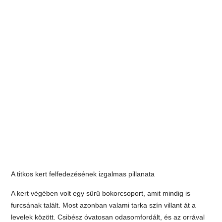
A titkos kert felfedezésének izgalmas pillanata
A kert végében volt egy sűrű bokorcsoport, amit mindig is
furcsának talált. Most azonban valami tarka szín villant át a
levelek között. Csibész óvatosan odasomfordált, és az orrával