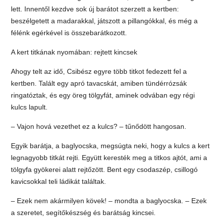
lett. Innentől kezdve sok új barátot szerzett a kertben:
beszélgetett a madarakkal, játszott a pillangókkal, és még a
félénk egérkével is összebarátkozott.
A kert titkának nyomában: rejtett kincsek
Ahogy telt az idő, Csibész egyre több titkot fedezett fel a
kertben. Talált egy apró tavacskát, amiben tündérrózsák
ringatóztak, és egy öreg tölgyfát, aminek odvában egy régi
kulcs lapult.
– Vajon hová vezethet ez a kulcs? – tűnődött hangosan.
Egyik barátja, a baglyocska, megsúgta neki, hogy a kulcs a kert
legnagyobb titkát rejti. Együtt keresték meg a titkos ajtót, ami a
tölgyfa gyökerei alatt rejtőzött. Bent egy csodaszép, csillogó
kavicsokkal teli ládikát találtak.
– Ezek nem akármilyen kövek! – mondta a baglyocska. – Ezek
a szeretet, segítőkészség és barátság kincsei.