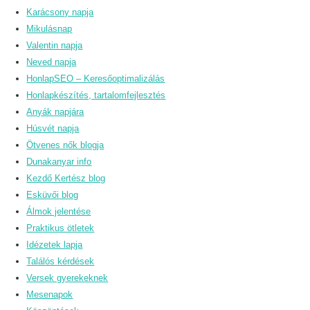
Karácsony napja
Mikulásnap
Valentin napja
Neved napja
HonlapSEO – Keresőoptimalizálás
Honlapkészítés, tartalomfejlesztés
Anyák napjára
Húsvét napja
Ötvenes nők blogja
Dunakanyar info
Kezdő Kertész blog
Esküvői blog
Álmok jelentése
Praktikus ötletek
Idézetek lapja
Találós kérdések
Versek gyerekeknek
Mesenapok