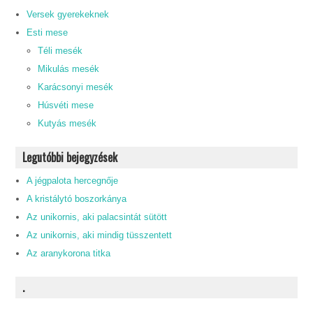
Versek gyerekeknek
Esti mese
Téli mesék
Mikulás mesék
Karácsonyi mesék
Húsvéti mese
Kutyás mesék
Legutóbbi bejegyzések
A jégpalota hercegnője
A kristálytó boszorkánya
Az unikornis, aki palacsintát sütött
Az unikornis, aki mindig tüsszentett
Az aranykorona titka
.