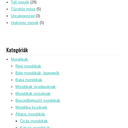
Téli mesék
(28)
Tűzoltós mese
(5)
Uncategorized
(3)
Unikornis mesék
(5)
Kategóriák
Mondókák
Régi mondókák
Bébi mondókák, lépegetők
Baba mondókák
Mondókák óvodásoknak
Mondókák ovisoknak
Beszédfejlesztő mondókák
Mondóka kicsiknek
Állatos mondókák
Cicás mondókák
Kutyás mondókák