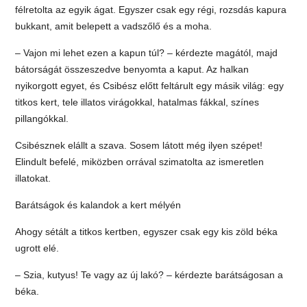
félretolta az egyik ágat. Egyszer csak egy régi, rozsdás kapura
bukkant, amit belepett a vadszőlő és a moha.
– Vajon mi lehet ezen a kapun túl? – kérdezte magától, majd
bátorságát összeszedve benyomta a kaput. Az halkan
nyikorgott egyet, és Csibész előtt feltárult egy másik világ: egy
titkos kert, tele illatos virágokkal, hatalmas fákkal, színes
pillangókkal.
Csibésznek elállt a szava. Sosem látott még ilyen szépet!
Elindult befelé, miközben orrával szimatolta az ismeretlen
illatokat.
Barátságok és kalandok a kert mélyén
Ahogy sétált a titkos kertben, egyszer csak egy kis zöld béka
ugrott elé.
– Szia, kutyus! Te vagy az új lakó? – kérdezte barátságosan a
béka.