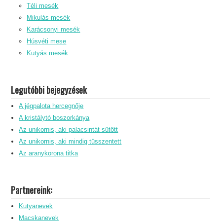
Téli mesék
Mikulás mesék
Karácsonyi mesék
Húsvéti mese
Kutyás mesék
Legutóbbi bejegyzések
A jégpalota hercegnője
A kristálytó boszorkánya
Az unikornis, aki palacsintát sütött
Az unikornis, aki mindig tüsszentett
Az aranykorona titka
Partnereink:
Kutyanevek
Macskanevek