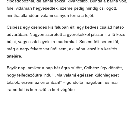
cipősdoboznál, de annál sokkal kíváncsibb. Bundája barna volt,
fülei vidáman hegyesedtek, szeme pedig mindig csillogott,
mintha állandóan valami csínyen törné a fejét.
Csibész egy csendes kis faluban élt, egy kedves család hátsó
udvarában. Nagyon szeretett a gyerekekkel játszani, a fű közé
bújni, vagy csak figyelni a madarakat. Sosem félt semmitől,
még a nagy fekete varjútól sem, aki néha leszállt a kerítés
tetejére.
Egyik nap, amikor a nap hét ágra sütött, Csibész úgy döntött,
hogy felfedezőútra indul. „Ma valami egészen különlegeset
találok, érzem az orromban!” – gondolta magában, és már
iramodott is keresztül a kert végébe.