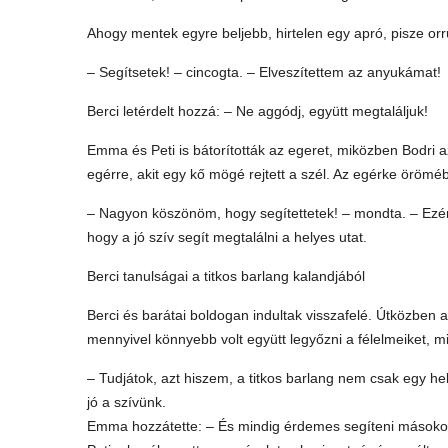
Ahogy mentek egyre beljebb, hirtelen egy apró, pisze orr
– Segítsetek! – cincogta. – Elveszítettem az anyukámat!
Berci letérdelt hozzá: – Ne aggódj, együtt megtaláljuk!
Emma és Peti is bátorították az egeret, miközben Bodri a
egérre, akit egy kő mögé rejtett a szél. Az egérke örömé
– Nagyon köszönöm, hogy segítettetek! – mondta. – Ezért 
hogy a jó szív segít megtalálni a helyes utat.
Berci tanulságai a titkos barlang kalandjából
Berci és barátai boldogan indultak visszafelé. Útközben a
mennyivel könnyebb volt együtt legyőzni a félelmeiket, mi
– Tudjátok, azt hiszem, a titkos barlang nem csak egy 
jó a szívünk.
Emma hozzátette: – És mindig érdemes segíteni másokon, 