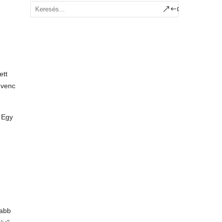
ett
dvenc
. Egy
rabb