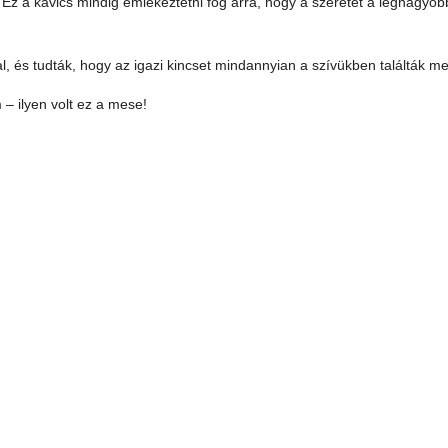
 – Ez a kavics mindig emlékeztetni fog arra, hogy a szeretet a legnagyob
al, és tudták, hogy az igazi kincset mindannyian a szívükben találták m
m – ilyen volt ez a mese!