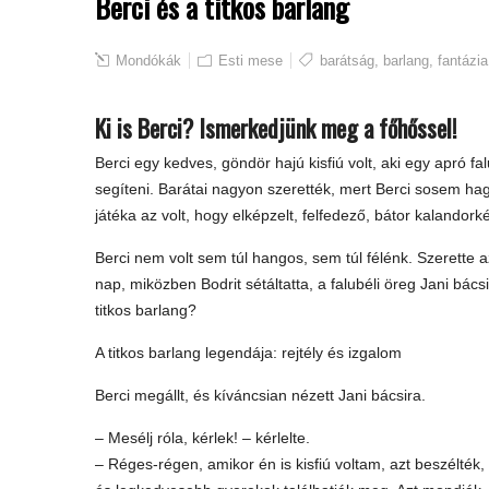
Berci és a titkos barlang
Mondókák
Esti mese
barátság
,
barlang
,
fantázia
Ki is Berci? Ismerkedjünk meg a főhőssel!
Berci egy kedves, göndör hajú kisfiú volt, aki egy apró f
segíteni. Barátai nagyon szerették, mert Berci sosem hag
játéka az volt, hogy elképzelt, felfedező, bátor kalandorké
Berci nem volt sem túl hangos, sem túl félénk. Szerette az
nap, miközben Bodrit sétáltatta, a falubéli öreg Jani bács
titkos barlang?
A titkos barlang legendája: rejtély és izgalom
Berci megállt, és kíváncsian nézett Jani bácsira.
– Mesélj róla, kérlek! – kérlelte.
– Réges-régen, amikor én is kisfiú voltam, azt beszélték