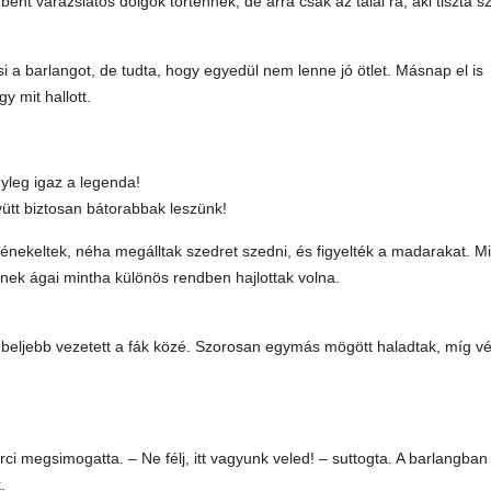
nt varázslatos dolgok történnek, de arra csak az talál rá, aki tiszta s
 a barlangot, de tudta, hogy egyedül nem lenne jó ötlet. Másnap el is
 mit hallott.
yleg igaz a legenda!
yütt biztosan bátorabbak leszünk!
 énekeltek, néha megálltak szedret szedni, és figyelték a madarakat. M
inek ágai mintha különös rendben hajlottak volna.
beljebb vezetett a fák közé. Szorosan egymás mögött haladtak, míg v
rci megsimogatta. – Ne félj, itt vagyunk veled! – suttogta. A barlangban
.