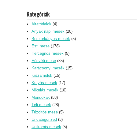
Kategóriák
Altatódalok
(4)
Anyák napi mesék
(20)
Boszorkányos mesék
(5)
Esti mese
(178)
Hercegnős mesék
(5)
Húsvéti mese
(35)
Karácsonyi mesék
(15)
Kiszámolók
(15)
Kutyás mesék
(17)
Mikulás mesék
(10)
Mondókák
(53)
Téli mesék
(28)
Tűzoltós mese
(5)
Uncategorized
(3)
Unikornis mesék
(5)