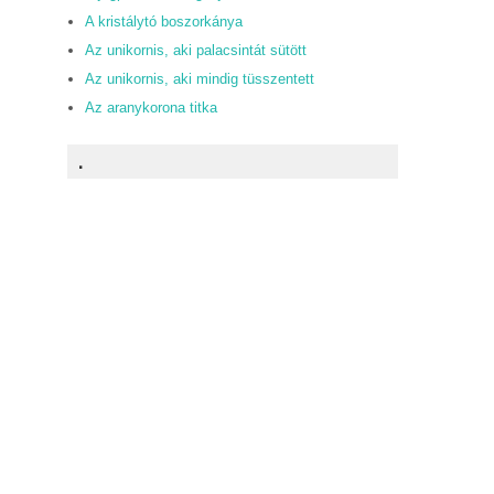
A kristálytó boszorkánya
Az unikornis, aki palacsintát sütött
Az unikornis, aki mindig tüsszentett
Az aranykorona titka
.