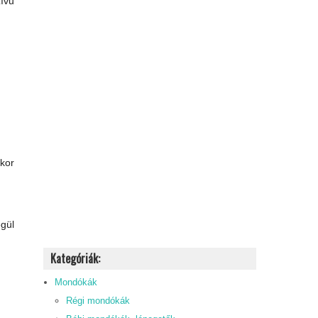
zívű
ikor
égül
Kategóriák:
Mondókák
Régi mondókák