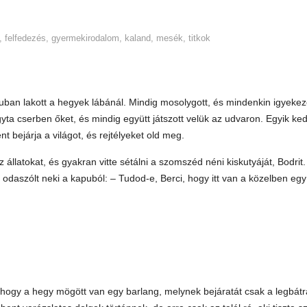
,
felfedezés
,
gyermekirodalom
,
kaland
,
mesék
,
titkok
aluban lakott a hegyek lábánál. Mindig mosolygott, és mindenkin igyekez
yta cserben őket, és mindig együtt játszott velük az udvaron. Egyik ke
nt bejárja a világot, és rejtélyeket old meg.
 állatokat, és gyakran vitte sétálni a szomszéd néni kiskutyáját, Bodrit
i odaszólt neki a kapuból: – Tudod-e, Berci, hogy itt van a közelben egy
, hogy a hegy mögött van egy barlang, melynek bejáratát csak a legbát