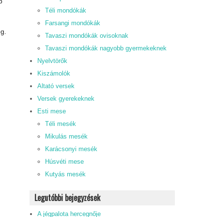
b
Téli mondókák
Farsangi mondókák
eg.
Tavaszi mondókák ovisoknak
Tavaszi mondókák nagyobb gyermekeknek
Nyelvtörők
Kiszámolók
Altató versek
Versek gyerekeknek
Esti mese
Téli mesék
Mikulás mesék
Karácsonyi mesék
Húsvéti mese
Kutyás mesék
Legutóbbi bejegyzések
A jégpalota hercegnője