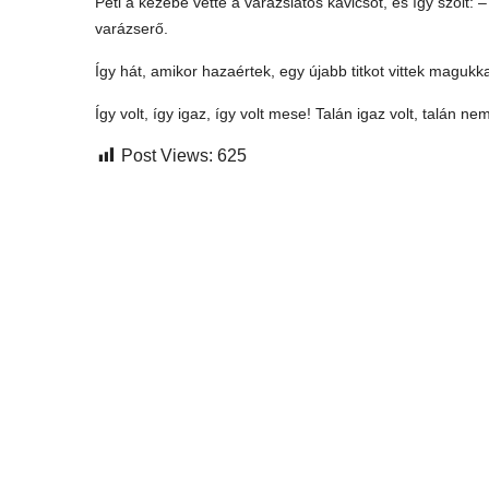
Peti a kezébe vette a varázslatos kavicsot, és így szólt:
varázserő.
Így hát, amikor hazaértek, egy újabb titkot vittek magukk
Így volt, így igaz, így volt mese! Talán igaz volt, talán ne
Post Views:
625