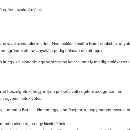
ú egérke szaladt eléjük.
z orrával szimatolni kezdett. Nem sokkal később Bodri rátalált az anyu
ben ugrándozott, az anyukája pedig hálásan nézett rájuk.
itt egy kis ajándék: egy varázslatos kavics, amely mindig emlékeztetni
rról beszélgettek, hogy milyen jó érzés volt segíteni az egérkén, és
nt egyedül lettek volna.
hely – mondta Berci. – Hanem egy lehetőség arra, hogy megmutassuk, m
még akkor is, ha egy kicsit félünk.