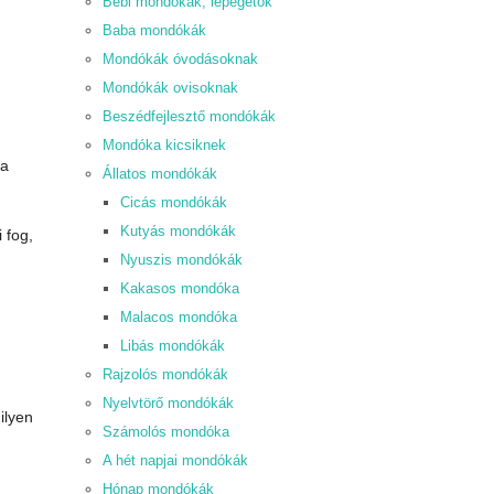
Bébi mondókák, lépegetők
Baba mondókák
Mondókák óvodásoknak
Mondókák ovisoknak
Beszédfejlesztő mondókák
Mondóka kicsiknek
ka
Állatos mondókák
Cicás mondókák
Kutyás mondókák
 fog,
Nyuszis mondókák
Kakasos mondóka
Malacos mondóka
Libás mondókák
Rajzolós mondókák
Nyelvtörő mondókák
ilyen
Számolós mondóka
A hét napjai mondókák
Hónap mondókák