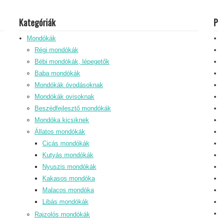
Kategóriák
P
Mondókák
Régi mondókák
Bébi mondókák, lépegetők
Baba mondókák
Mondókák óvodásoknak
Mondókák ovisoknak
Beszédfejlesztő mondókák
Mondóka kicsiknek
Állatos mondókák
Cicás mondókák
Kutyás mondókák
Nyuszis mondókák
Kakasos mondóka
Malacos mondóka
Libás mondókák
Rajzolós mondókák