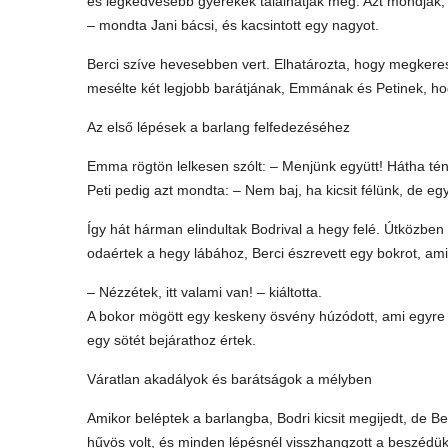
és legkedvesebb gyerekek találhatják meg. Azt mondják, be
– mondta Jani bácsi, és kacsintott egy nagyot.
Berci szíve hevesebben vert. Elhatározta, hogy megkeresi
mesélte két legjobb barátjának, Emmának és Petinek, hogy
Az első lépések a barlang felfedezéséhez
Emma rögtön lelkesen szólt: – Menjünk együtt! Hátha tén
Peti pedig azt mondta: – Nem baj, ha kicsit félünk, de eg
Így hát hárman elindultak Bodrival a hegy felé. Útközben
odaértek a hegy lábához, Berci észrevett egy bokrot, am
– Nézzétek, itt valami van! – kiáltotta.
A bokor mögött egy keskeny ösvény húzódott, ami egyre 
egy sötét bejárathoz értek.
Váratlan akadályok és barátságok a mélyben
Amikor beléptek a barlangba, Bodri kicsit megijedt, de Be
hűvös volt, és minden lépésnél visszhangzott a beszédük