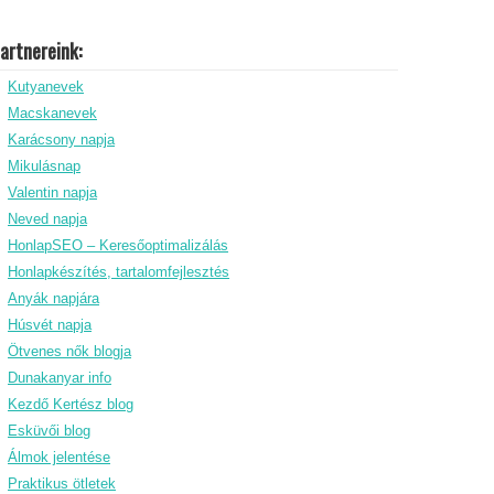
artnereink:
Kutyanevek
Macskanevek
Karácsony napja
Mikulásnap
Valentin napja
Neved napja
HonlapSEO – Keresőoptimalizálás
Honlapkészítés, tartalomfejlesztés
Anyák napjára
Húsvét napja
Ötvenes nők blogja
Dunakanyar info
Kezdő Kertész blog
Esküvői blog
Álmok jelentése
Praktikus ötletek