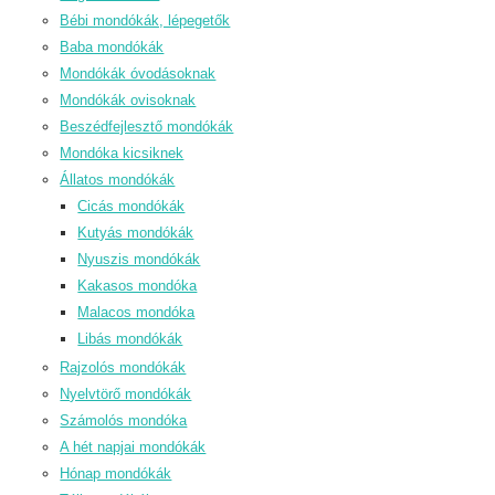
Bébi mondókák, lépegetők
Baba mondókák
Mondókák óvodásoknak
Mondókák ovisoknak
Beszédfejlesztő mondókák
Mondóka kicsiknek
Állatos mondókák
Cicás mondókák
Kutyás mondókák
Nyuszis mondókák
Kakasos mondóka
Malacos mondóka
Libás mondókák
Rajzolós mondókák
Nyelvtörő mondókák
Számolós mondóka
A hét napjai mondókák
Hónap mondókák