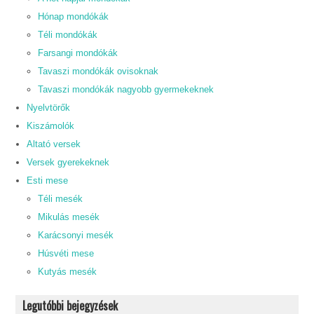
Hónap mondókák
Téli mondókák
Farsangi mondókák
Tavaszi mondókák ovisoknak
Tavaszi mondókák nagyobb gyermekeknek
Nyelvtörők
Kiszámolók
Altató versek
Versek gyerekeknek
Esti mese
Téli mesék
Mikulás mesék
Karácsonyi mesék
Húsvéti mese
Kutyás mesék
Legutóbbi bejegyzések