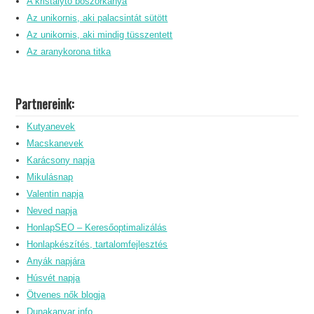
A kristálytó boszorkánya
Az unikornis, aki palacsintát sütött
Az unikornis, aki mindig tüsszentett
Az aranykorona titka
Partnereink:
Kutyanevek
Macskanevek
Karácsony napja
Mikulásnap
Valentin napja
Neved napja
HonlapSEO – Keresőoptimalizálás
Honlapkészítés, tartalomfejlesztés
Anyák napjára
Húsvét napja
Ötvenes nők blogja
Dunakanyar info