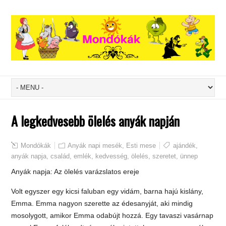
A legkedvesebb ölelés anyák napján
Mondókák
Anyák napi mesék
,
Esti mese
ajándék
,
anyák napja
,
család
,
emlék
,
kedvesség
,
ölelés
,
szeretet
,
ünnep
Anyák napja: Az ölelés varázslatos ereje
Volt egyszer egy kicsi faluban egy vidám, barna hajú kislány,
Emma. Emma nagyon szerette az édesanyját, aki mindig
mosolygott, amikor Emma odabújt hozzá. Egy tavaszi vasárnap