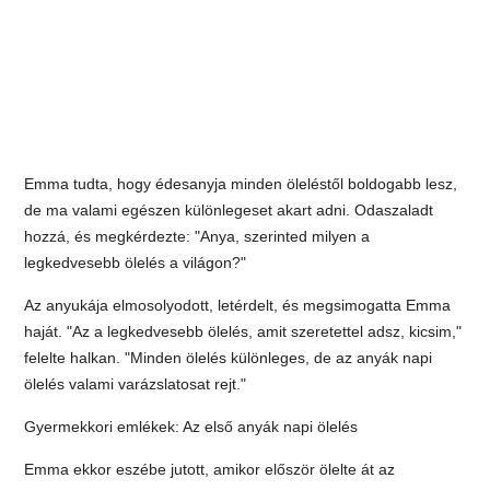
Emma tudta, hogy édesanyja minden öleléstől boldogabb lesz,
de ma valami egészen különlegeset akart adni. Odaszaladt
hozzá, és megkérdezte: "Anya, szerinted milyen a
legkedvesebb ölelés a világon?"
Az anyukája elmosolyodott, letérdelt, és megsimogatta Emma
haját. "Az a legkedvesebb ölelés, amit szeretettel adsz, kicsim,"
felelte halkan. "Minden ölelés különleges, de az anyák napi
ölelés valami varázslatosat rejt."
Gyermekkori emlékek: Az első anyák napi ölelés
Emma ekkor eszébe jutott, amikor először ölelte át az