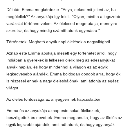
Délután Emma megkérdezte: "Anya, neked mit jelent az, ha
megölellek?" Az anyukája így felelt: "Olyan, mintha a legszebb
varázslat történne velem. Az ölelésed megmutatja, mennyire
szeretsz, és hogy mindig számíthatunk egymásra."
Történetek: Megható anyák napi ölelések a nagyvilágból
Aznap este Emma apukája mesélt egy történetet arról, hogy
Indiában a gyerekek is lelkesen ölelik meg az édesanyjukat
anyák napján, és hogy mindenhol a világon ez az egyik
legkedvesebb ajándék. Emma boldogan gondolt arra, hogy ők
is részesei ennek a nagy öleléshálónak, ami átfonja az egész
világot.
Az ölelés fontossága az anyagyermek kapcsolatban
Emma és az anyukája aznap este sokat ölelkeztek,
beszélgettek és nevettek. Emma megtanulta, hogy az ölelés az
egyik legszebb ajándék, amit adhatunk, és hogy egy anyák