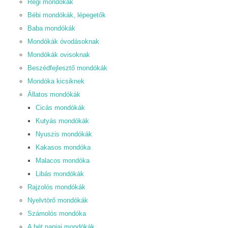
Régi mondókák
Bébi mondókák, lépegetők
Baba mondókák
Mondókák óvodásoknak
Mondókák ovisoknak
Beszédfejlesztő mondókák
Mondóka kicsiknek
Állatos mondókák
Cicás mondókák
Kutyás mondókák
Nyuszis mondókák
Kakasos mondóka
Malacos mondóka
Libás mondókák
Rajzolós mondókák
Nyelvtörő mondókák
Számolós mondóka
A hét napjai mondókák