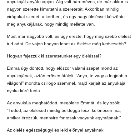
anyukáját anyák napján. Alig volt hároméves, de már akkor is
nagyon szerette kimutatni a szeretetét. Akkoriban mindig
virágokat szedett a kertben, és egy nagy öleléssel köszönte
meg anyukájának, hogy mindig mellette van.
Most már nagyobb volt, és úgy érezte, hogy még szebb ölelést
tud adni. De vajon hogyan lehet az ölelése még kedvesebb?
Hogyan fejezzük ki szeretetünket egy öleléssel?
Emma úgy döntött, hogy először valami szépet mond az
anyukájának, aztán erősen átöleli. "Anya, te vagy a legjobb a
világon!" mondta csillogó szemmel, majd karjait az anyukája
nyaka köré fonta.
Az anyukája meghatódott, megölelte Emmát, és így szólt:
"Tudod, az ölelésed mindig boldoggá tesz, különösen ma,
amikor érezzük, mennyire fontosak vagyunk egymásnak."
Az ölelés egészségügyi és lelki előnyei anyáknak