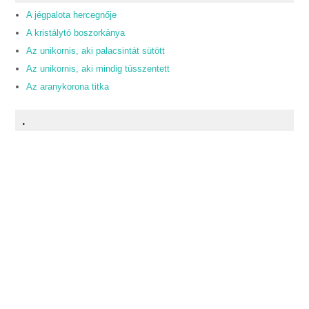
A jégpalota hercegnője
A kristálytó boszorkánya
Az unikornis, aki palacsintát sütött
Az unikornis, aki mindig tüsszentett
Az aranykorona titka
.