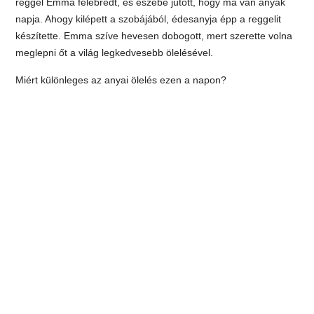
reggel Emma felébredt, és eszébe jutott, hogy ma van anyák
napja. Ahogy kilépett a szobájából, édesanyja épp a reggelit
készítette. Emma szíve hevesen dobogott, mert szerette volna
meglepni őt a világ legkedvesebb ölelésével.
Miért különleges az anyai ölelés ezen a napon?