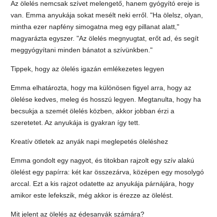
Az ölelés nemcsak szívet melengető, hanem gyógyító ereje is
van. Emma anyukája sokat mesélt neki erről. "Ha ölelsz, olyan,
mintha ezer napfény simogatna meg egy pillanat alatt,"
magyarázta egyszer. "Az ölelés megnyugtat, erőt ad, és segít
meggyógyítani minden bánatot a szívünkben."
Tippek, hogy az ölelés igazán emlékezetes legyen
Emma elhatározta, hogy ma különösen figyel arra, hogy az
ölelése kedves, meleg és hosszú legyen. Megtanulta, hogy ha
becsukja a szemét ölelés közben, akkor jobban érzi a
szeretetet. Az anyukája is gyakran így tett.
Kreatív ötletek az anyák napi meglepetés öleléshez
Emma gondolt egy nagyot, és titokban rajzolt egy szív alakú
ölelést egy papírra: két kar összezárva, középen egy mosolygó
arccal. Ezt a kis rajzot odatette az anyukája párnájára, hogy
amikor este lefekszik, még akkor is érezze az ölelést.
Mit jelent az ölelés az édesanyák számára?