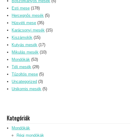
Boszorkányos mesék
(5)
Esti mese
(178)
Hercegnős mesék
(5)
Húsvéti mese
(35)
Karácsonyi mesék
(15)
Kiszámolók
(15)
Kutyás mesék
(17)
Mikulás mesék
(10)
Mondókák
(53)
Téli mesék
(28)
Tűzoltós mese
(5)
Uncategorized
(3)
Unikornis mesék
(5)
Kategóriák
Mondókák
Régi mondókák