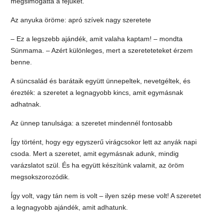
megsimogatta a fejüket.
Az anyuka öröme: apró szívek nagy szeretete
– Ez a legszebb ajándék, amit valaha kaptam! – mondta
Sünmama. – Azért különleges, mert a szereteteteket érzem
benne.
A süncsalád és barátaik együtt ünnepeltek, nevetgéltek, és
érezték: a szeretet a legnagyobb kincs, amit egymásnak
adhatnak.
Az ünnep tanulsága: a szeretet mindennél fontosabb
Így történt, hogy egy egyszerű virágcsokor lett az anyák napi
csoda. Mert a szeretet, amit egymásnak adunk, mindig
varázslatot szül. És ha együtt készítünk valamit, az öröm
megsokszorozódik.
Így volt, vagy tán nem is volt – ilyen szép mese volt! A szeretet
a legnagyobb ajándék, amit adhatunk.