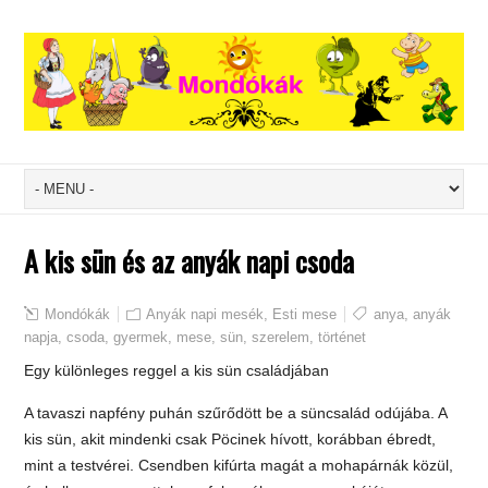
A kis sün és az anyák napi csoda
Mondókák
Anyák napi mesék
,
Esti mese
anya
,
anyák
napja
,
csoda
,
gyermek
,
mese
,
sün
,
szerelem
,
történet
Egy különleges reggel a kis sün családjában
A tavaszi napfény puhán szűrődött be a süncsalád odújába. A
kis sün, akit mindenki csak Pöcinek hívott, korábban ébredt,
mint a testvérei. Csendben kifúrta magát a mohapárnák közül,