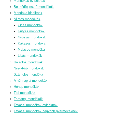
Mondókák ovisoknak
Beszédfejlesztő mondókák
Mondóka kicsiknek
Állatos mondókák
Cicás mondókák
Kutyás mondókák
Nyuszis mondókák
Kakasos mondóka
Malacos mondóka
Libás mondókák
Rajzolós mondókák
Nyelvtörő mondókák
Számolós mondóka
A hét napjai mondókák
Hónap mondókák
Téli mondókák
Farsangi mondókák
Tavaszi mondókák ovisoknak
Tavaszi mondókák nagyobb gyermekeknek