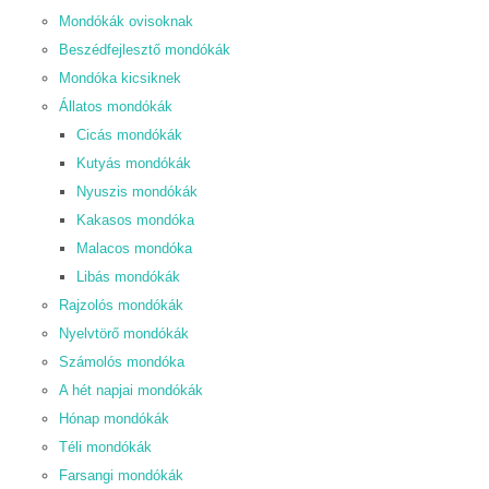
Mondókák ovisoknak
Beszédfejlesztő mondókák
Mondóka kicsiknek
Állatos mondókák
Cicás mondókák
Kutyás mondókák
Nyuszis mondókák
Kakasos mondóka
Malacos mondóka
Libás mondókák
Rajzolós mondókák
Nyelvtörő mondókák
Számolós mondóka
A hét napjai mondókák
Hónap mondókák
Téli mondókák
Farsangi mondókák