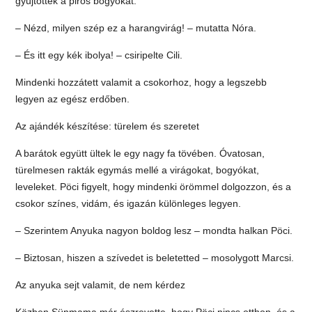
gyűjtötték a piros bogyókat.
– Nézd, milyen szép ez a harangvirág! – mutatta Nóra.
– És itt egy kék ibolya! – csiripelte Cili.
Mindenki hozzátett valamit a csokorhoz, hogy a legszebb
legyen az egész erdőben.
Az ajándék készítése: türelem és szeretet
A barátok együtt ültek le egy nagy fa tövében. Óvatosan,
türelmesen rakták egymás mellé a virágokat, bogyókat,
leveleket. Pöci figyelt, hogy mindenki örömmel dolgozzon, és a
csokor színes, vidám, és igazán különleges legyen.
– Szerintem Anyuka nagyon boldog lesz – mondta halkan Pöci.
– Biztosan, hiszen a szívedet is beletetted – mosolygott Marcsi.
Az anyuka sejt valamit, de nem kérdez
Közben Sünmama már észrevette, hogy Pöci nincs otthon, és a