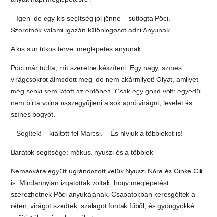
– Igen, de egy kis segítség jól jönne – suttogta Pöci. –
Szeretnék valami igazán különlegeset adni Anyunak.
A kis sün titkos terve: meglepetés anyunak
Pöci már tudta, mit szeretne készíteni. Egy nagy, színes
virágcsokrot álmodott meg, de nem akármilyet! Olyat, amilyet
még senki sem látott az erdőben. Csak egy gond volt: egyedül
nem bírta volna összegyűjteni a sok apró virágot, levelet és
színes bogyót.
– Segítek! – kiáltott fel Marcsi. – És hívjuk a többieket is!
Barátok segítsége: mókus, nyuszi és a többiek
Nemsokára együtt ugrándozott velük Nyuszi Nóra és Cinke Cili
is. Mindannyian izgatottak voltak, hogy meglepetést
szerezhetnek Pöci anyukájának. Csapatokban keresgéltek a
réten, virágot szedtek, szalagot fontak fűből, és gyöngyökké