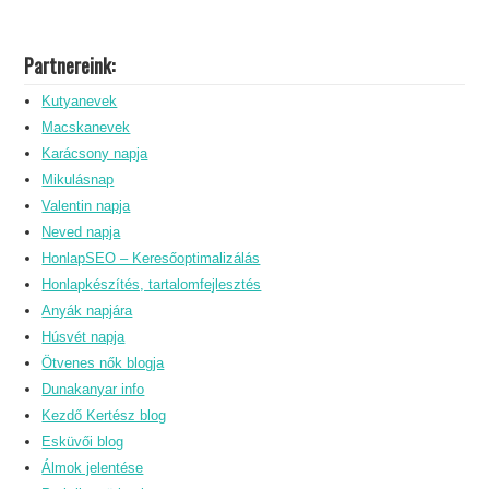
Partnereink:
Kutyanevek
Macskanevek
Karácsony napja
Mikulásnap
Valentin napja
Neved napja
HonlapSEO – Keresőoptimalizálás
Honlapkészítés, tartalomfejlesztés
Anyák napjára
Húsvét napja
Ötvenes nők blogja
Dunakanyar info
Kezdő Kertész blog
Esküvői blog
Álmok jelentése