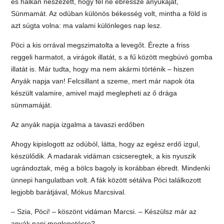
és halkan neszezett, hogy fel ne ébressze anyukáját,
Sünmamát. Az odúban különös békesség volt, mintha a föld is
azt súgta volna: ma valami különleges nap lesz.
Pöci a kis orrával megszimatolta a levegőt. Érezte a friss
reggeli harmatot, a virágok illatát, s a fű között megbúvó gomba
illatát is. Már tudta, hogy ma nem akármi történik – hiszen
Anyák napja van! Felcsillant a szeme, mert már napok óta
készült valamire, amivel majd meglepheti az ő drága
sünmamáját.
Az anyák napja izgalma a tavaszi erdőben
Ahogy kipislogott az odúból, látta, hogy az egész erdő izgul,
készülődik. A madarak vidáman csicseregtek, a kis nyuszik
ugrándoztak, még a bölcs bagoly is korábban ébredt. Mindenki
ünnepi hangulatban volt. A fák között sétálva Pöci találkozott
legjobb barátjával, Mókus Marcsival.
– Szia, Pöci! – köszönt vidáman Marcsi. – Készülsz már az
anyák napi meglepetésre?