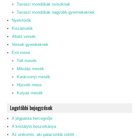
Tavaszi mondókák ovisoknak
Tavaszi mondókák nagyobb gyermekeknek
Nyelvtörők
Kiszámolók
Altató versek
Versek gyerekeknek
Esti mese
Téli mesék
Mikulás mesék
Karácsonyi mesék
Húsvéti mese
Kutyás mesék
Legutóbbi bejegyzések
A jégpalota hercegnője
A kristálytó boszorkánya
Az unikornis, aki palacsintát sütött