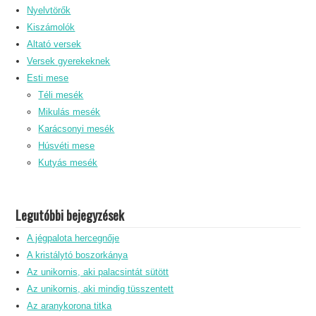
Nyelvtörők
Kiszámolók
Altató versek
Versek gyerekeknek
Esti mese
Téli mesék
Mikulás mesék
Karácsonyi mesék
Húsvéti mese
Kutyás mesék
Legutóbbi bejegyzések
A jégpalota hercegnője
A kristálytó boszorkánya
Az unikornis, aki palacsintát sütött
Az unikornis, aki mindig tüsszentett
Az aranykorona titka