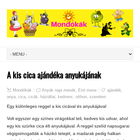
A kis cica ajándéka anyukájának
Mondókák
Anyák napi mesék
,
Esti mese
ajándék
,
anya
,
cica
,
cicák
,
háziállat
,
kedvenc
,
otthon
,
szerelem
Egy különleges reggel a kis cicával és anyukájával
Volt egyszer egy színes virágokkal teli, kedves kis udvar, ahol
egy kis szürke cica élt anyukájával. A reggel szelíd napsugarai
végigsimogatták a házikó tetejét, a madarak pedig halkan