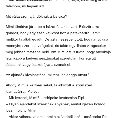
találnom, mi legyen az!
Mit válasszon ajándéknak a kis cica?
Mimi tűnődve járta be a házat és az udvart. Először arra
gondolt, hogy egy szép kavicsot hoz a patakpartról, amit
múltkor találtak együtt. De aztán eszébe jutott, hogy anyukája
mennyire szereti a virágokat, és talán egy illatos virágcsokor
még jobban tetszene neki. Ám Mimi azt is tudta, hogy anyukája
leginkább a kedves gesztusokat szereti, amikor együtt
játszanak vagy összebújva alszanak el.
Az ajándék kiválasztása: mi teszi boldoggá anyut?
Ahogy Mimi a kertben sétált, találkozott a szomszéd
kismadárral, Pipivel.
– Mit keresel, Mimi? – csiripelte kíváncsian Pipi.
– Olyan ajándékot szeretnék anyának, amitől igazán boldog
lesz – felelte Mimi.
– Akkor válassz valamit, ami a szívedből jön! – tanácsolta Pipi.