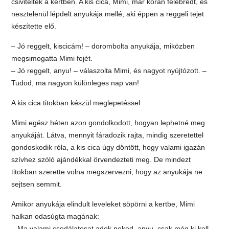
csiviteltek a kertben. A kis cica, Mimi, már korán felébredt, és
nesztelenül lépdelt anyukája mellé, aki éppen a reggeli tejet
készítette elő.
– Jó reggelt, kiscicám! – dorombolta anyukája, miközben
megsimogatta Mimi fejét.
– Jó reggelt, anyu! – válaszolta Mimi, és nagyot nyújtózott. –
Tudod, ma nagyon különleges nap van!
A kis cica titokban készül meglepetéssel
Mimi egész héten azon gondolkodott, hogyan lephetné meg
anyukáját. Látva, mennyit fáradozik rajta, mindig szeretettel
gondoskodik róla, a kis cica úgy döntött, hogy valami igazán
szívhez szóló ajándékkal örvendezteti meg. De mindezt
titokban szerette volna megszervezni, hogy az anyukája ne
sejtsen semmit.
Amikor anyukája elindult leveleket söpörni a kertbe, Mimi
halkan odasúgta magának:
– Ma valami csodálatosat adok neked, anyu, csak még ki kell