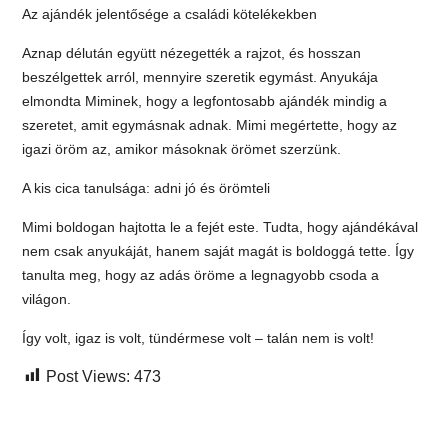
Az ajándék jelentősége a családi kötelékekben
Aznap délután együtt nézegették a rajzot, és hosszan
beszélgettek arról, mennyire szeretik egymást. Anyukája
elmondta Miminek, hogy a legfontosabb ajándék mindig a
szeretet, amit egymásnak adnak. Mimi megértette, hogy az
igazi öröm az, amikor másoknak örömet szerzünk.
A kis cica tanulsága: adni jó és örömteli
Mimi boldogan hajtotta le a fejét este. Tudta, hogy ajándékával
nem csak anyukáját, hanem saját magát is boldoggá tette. Így
tanulta meg, hogy az adás öröme a legnagyobb csoda a
világon.
Így volt, igaz is volt, tündérmese volt – talán nem is volt!
Post Views:
473