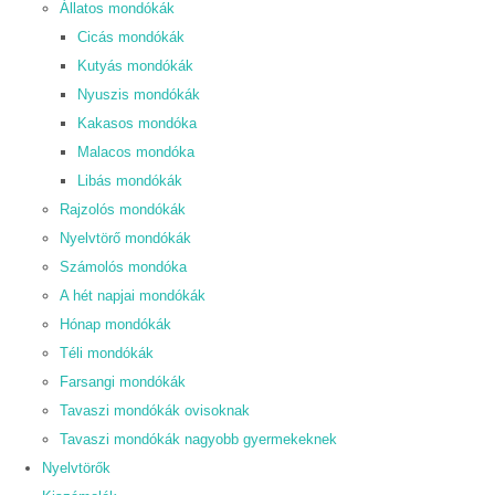
Állatos mondókák
Cicás mondókák
Kutyás mondókák
Nyuszis mondókák
Kakasos mondóka
Malacos mondóka
Libás mondókák
Rajzolós mondókák
Nyelvtörő mondókák
Számolós mondóka
A hét napjai mondókák
Hónap mondókák
Téli mondókák
Farsangi mondókák
Tavaszi mondókák ovisoknak
Tavaszi mondókák nagyobb gyermekeknek
Nyelvtörők