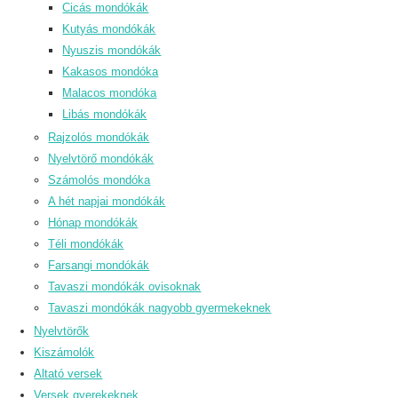
Cicás mondókák
Kutyás mondókák
Nyuszis mondókák
Kakasos mondóka
Malacos mondóka
Libás mondókák
Rajzolós mondókák
Nyelvtörő mondókák
Számolós mondóka
A hét napjai mondókák
Hónap mondókák
Téli mondókák
Farsangi mondókák
Tavaszi mondókák ovisoknak
Tavaszi mondókák nagyobb gyermekeknek
Nyelvtörők
Kiszámolók
Altató versek
Versek gyerekeknek