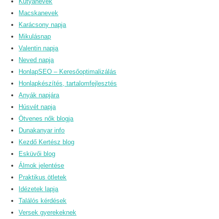
Kutyanevek
Macskanevek
Karácsony napja
Mikulásnap
Valentin napja
Neved napja
HonlapSEO – Keresőoptimalizálás
Honlapkészítés, tartalomfejlesztés
Anyák napjára
Húsvét napja
Ötvenes nők blogja
Dunakanyar info
Kezdő Kertész blog
Esküvői blog
Álmok jelentése
Praktikus ötletek
Idézetek lapja
Találós kérdések
Versek gyerekeknek