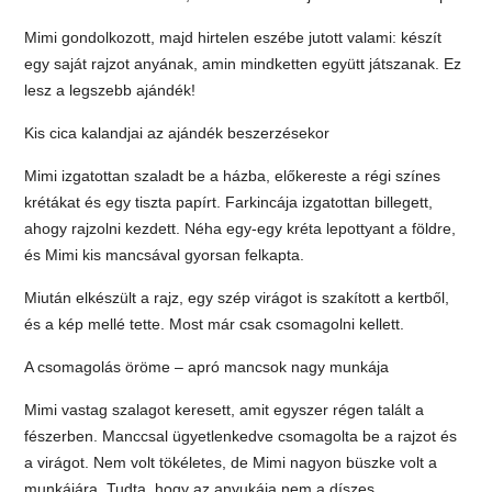
Mimi gondolkozott, majd hirtelen eszébe jutott valami: készít
egy saját rajzot anyának, amin mindketten együtt játszanak. Ez
lesz a legszebb ajándék!
Kis cica kalandjai az ajándék beszerzésekor
Mimi izgatottan szaladt be a házba, előkereste a régi színes
krétákat és egy tiszta papírt. Farkincája izgatottan billegett,
ahogy rajzolni kezdett. Néha egy-egy kréta lepottyant a földre,
és Mimi kis mancsával gyorsan felkapta.
Miután elkészült a rajz, egy szép virágot is szakított a kertből,
és a kép mellé tette. Most már csak csomagolni kellett.
A csomagolás öröme – apró mancsok nagy munkája
Mimi vastag szalagot keresett, amit egyszer régen talált a
fészerben. Manccsal ügyetlenkedve csomagolta be a rajzot és
a virágot. Nem volt tökéletes, de Mimi nagyon büszke volt a
munkájára. Tudta, hogy az anyukája nem a díszes