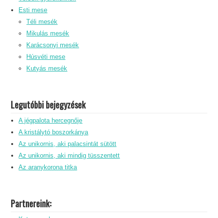
Esti mese
Téli mesék
Mikulás mesék
Karácsonyi mesék
Húsvéti mese
Kutyás mesék
Legutóbbi bejegyzések
A jégpalota hercegnője
A kristálytó boszorkánya
Az unikornis, aki palacsintát sütött
Az unikornis, aki mindig tüsszentett
Az aranykorona titka
Partnereink: