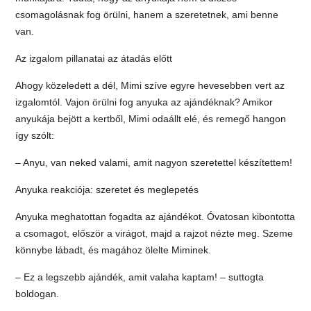
csomagolásnak fog örülni, hanem a szeretetnek, ami benne
van.
Az izgalom pillanatai az átadás előtt
Ahogy közeledett a dél, Mimi szíve egyre hevesebben vert az
izgalomtól. Vajon örülni fog anyuka az ajándéknak? Amikor
anyukája bejött a kertből, Mimi odaállt elé, és remegő hangon
így szólt:
– Anyu, van neked valami, amit nagyon szeretettel készítettem!
Anyuka reakciója: szeretet és meglepetés
Anyuka meghatottan fogadta az ajándékot. Óvatosan kibontotta
a csomagot, először a virágot, majd a rajzot nézte meg. Szeme
könnybe lábadt, és magához ölelte Miminek.
– Ez a legszebb ajándék, amit valaha kaptam! – suttogta
boldogan.