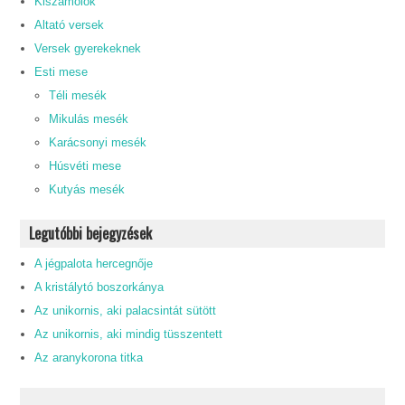
Kiszámolók
Altató versek
Versek gyerekeknek
Esti mese
Téli mesék
Mikulás mesék
Karácsonyi mesék
Húsvéti mese
Kutyás mesék
Legutóbbi bejegyzések
A jégpalota hercegnője
A kristálytó boszorkánya
Az unikornis, aki palacsintát sütött
Az unikornis, aki mindig tüsszentett
Az aranykorona titka
.