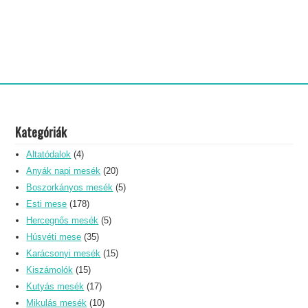
Kategóriák
Altatódalok
(4)
Anyák napi mesék
(20)
Boszorkányos mesék
(5)
Esti mese
(178)
Hercegnős mesék
(5)
Húsvéti mese
(35)
Karácsonyi mesék
(15)
Kiszámolók
(15)
Kutyás mesék
(17)
Mikulás mesék
(10)