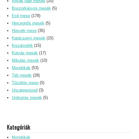
Anyák napi mesék
(20)
Boszorkányos mesék
(5)
Esti mese
(178)
Hercegnős mesék
(5)
Húsvéti mese
(35)
Karácsonyi mesék
(15)
Kiszámolók
(15)
Kutyás mesék
(17)
Mikulás mesék
(10)
Mondókák
(53)
Téli mesék
(28)
Tűzoltós mese
(5)
Uncategorized
(3)
Unikornis mesék
(5)
Kategóriák
Mondókák