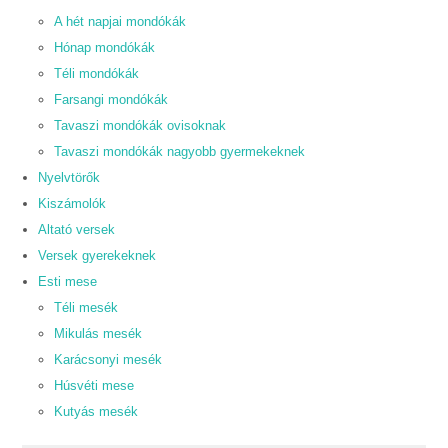
A hét napjai mondókák
Hónap mondókák
Téli mondókák
Farsangi mondókák
Tavaszi mondókák ovisoknak
Tavaszi mondókák nagyobb gyermekeknek
Nyelvtörők
Kiszámolók
Altató versek
Versek gyerekeknek
Esti mese
Téli mesék
Mikulás mesék
Karácsonyi mesék
Húsvéti mese
Kutyás mesék