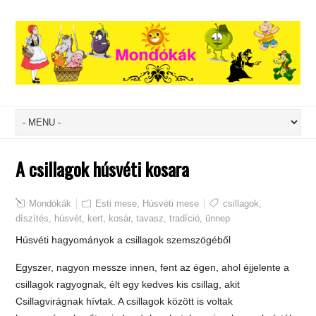
A csillagok húsvéti kosara
Mondókák
Esti mese
,
Húsvéti mese
csillagok
,
díszítés
,
húsvét
,
kert
,
kosár
,
tavasz
,
tradíció
,
ünnep
Húsvéti hagyományok a csillagok szemszögéből
Egyszer, nagyon messze innen, fent az égen, ahol éjjelente a
csillagok ragyognak, élt egy kedves kis csillag, akit
Csillagvirágnak hívtak. A csillagok között is voltak