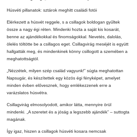
Húsvéti pillanatok: sztárok meghitt családi fotói
Elérkezett a húsvét reggele, s a csillagok boldogan gyűltek
össze a nagy égi réten. Mindenki hozta a saját kis kosarát,
benne az ajándékokkal és finomságokkal. Nevetés, dalolás,
ölelés töltötte be a csillagos eget. Csillagvirág meséjét is együtt
hallgatták meg, és mindenkinek könny csillogott a szemében a
meghatottságtól.
„Nézzétek, milyen szép család vagyunk!” súgta meghatottan
Napsugár, és készítettek egy közös égi fényképet, amelyet
minden évben elővesznek, hogy emlékezzenek erre a
varázslatos húsvétra.
Csillagvirág elmosolyodott, amikor látta, mennyire örül
mindenki. „A szeretet és a jóság a legszebb ajándék” – suttogta
magának.
Így igaz, hiszen a csillagok húsvéti kosara nemcsak