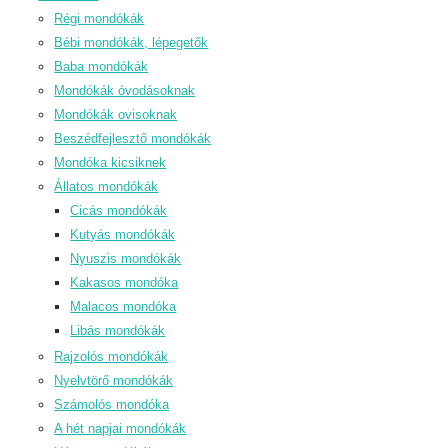
Régi mondókák
Bébi mondókák, lépegetők
Baba mondókák
Mondókák óvodásoknak
Mondókák ovisoknak
Beszédfejlesztő mondókák
Mondóka kicsiknek
Állatos mondókák
Cicás mondókák
Kutyás mondókák
Nyuszis mondókák
Kakasos mondóka
Malacos mondóka
Libás mondókák
Rajzolós mondókák
Nyelvtörő mondókák
Számolós mondóka
A hét napjai mondókák