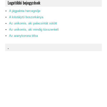
Legutóbbi bejegyzések
A jégpalota hercegnője
A kristálytó boszorkánya
Az unikornis, aki palacsintát sütött
Az unikornis, aki mindig tüsszentett
Az aranykorona titka
.