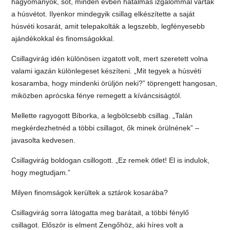
hagyományok, sőt, minden évben hatalmas izgalommal várták
a húsvétot. Ilyenkor mindegyik csillag elkészítette a saját
húsvéti kosarát, amit telepakolták a legszebb, legfényesebb
ajándékokkal és finomságokkal.
Csillagvirág idén különösen izgatott volt, mert szeretett volna
valami igazán különlegeset készíteni. „Mit tegyek a húsvéti
kosaramba, hogy mindenki örüljön neki?” töprengett hangosan,
miközben aprócska fénye remegett a kíváncsiságtól.
Mellette ragyogott Bíborka, a legbölcsebb csillag. „Talán
megkérdezhetnéd a többi csillagot, ők minek örülnének” –
javasolta kedvesen.
Csillagvirág boldogan csillogott. „Ez remek ötlet! El is indulok,
hogy megtudjam.”
Milyen finomságok kerültek a sztárok kosarába?
Csillagvirág sorra látogatta meg barátait, a többi fénylő
csillagot. Először is elment Zengőhöz, aki híres volt a