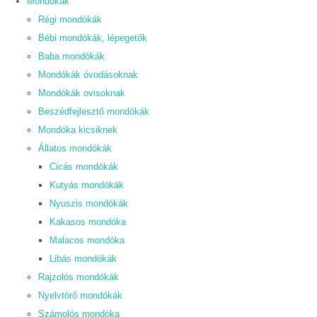
Mondókák
Régi mondókák
Bébi mondókák, lépegetők
Baba mondókák
Mondókák óvodásoknak
Mondókák ovisoknak
Beszédfejlesztő mondókák
Mondóka kicsiknek
Állatos mondókák
Cicás mondókák
Kutyás mondókák
Nyuszis mondókák
Kakasos mondóka
Malacos mondóka
Libás mondókák
Rajzolós mondókák
Nyelvtörő mondókák
Számolós mondóka