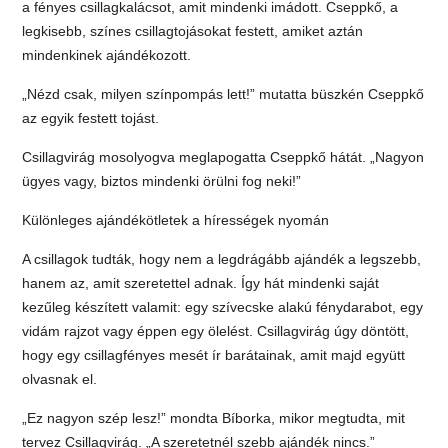
a fényes csillagkalácsot, amit mindenki imádott. Cseppkő, a
legkisebb, színes csillagtojásokat festett, amiket aztán
mindenkinek ajándékozott.
„Nézd csak, milyen színpompás lett!” mutatta büszkén Cseppkő
az egyik festett tojást.
Csillagvirág mosolyogva meglapogatta Cseppkő hátát. „Nagyon
ügyes vagy, biztos mindenki örülni fog neki!”
Különleges ajándékötletek a hírességek nyomán
A csillagok tudták, hogy nem a legdrágább ajándék a legszebb,
hanem az, amit szeretettel adnak. Így hát mindenki saját
kezűleg készített valamit: egy szívecske alakú fénydarabot, egy
vidám rajzot vagy éppen egy ölelést. Csillagvirág úgy döntött,
hogy egy csillagfényes mesét ír barátainak, amit majd együtt
olvasnak el.
„Ez nagyon szép lesz!” mondta Bíborka, mikor megtudta, mit
tervez Csillagvirág. „A szeretetnél szebb ajándék nincs.”