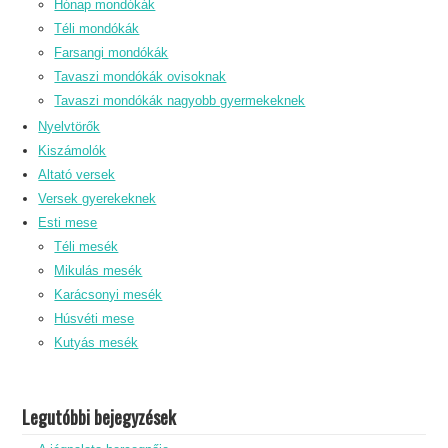
Hónap mondókák
Téli mondókák
Farsangi mondókák
Tavaszi mondókák ovisoknak
Tavaszi mondókák nagyobb gyermekeknek
Nyelvtörők
Kiszámolók
Altató versek
Versek gyerekeknek
Esti mese
Téli mesék
Mikulás mesék
Karácsonyi mesék
Húsvéti mese
Kutyás mesék
Legutóbbi bejegyzések