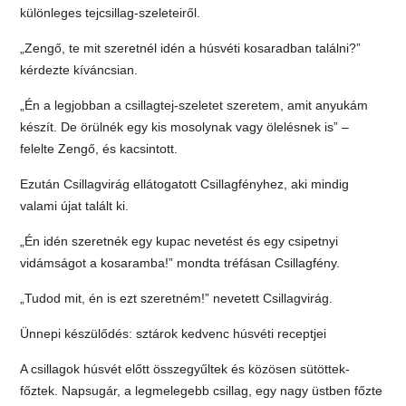
különleges tejcsillag-szeleteiről.
„Zengő, te mit szeretnél idén a húsvéti kosaradban találni?”
kérdezte kíváncsian.
„Én a legjobban a csillagtej-szeletet szeretem, amit anyukám
készít. De örülnék egy kis mosolynak vagy ölelésnek is” –
felelte Zengő, és kacsintott.
Ezután Csillagvirág ellátogatott Csillagfényhez, aki mindig
valami újat talált ki.
„Én idén szeretnék egy kupac nevetést és egy csipetnyi
vidámságot a kosaramba!” mondta tréfásan Csillagfény.
„Tudod mit, én is ezt szeretném!” nevetett Csillagvirág.
Ünnepi készülődés: sztárok kedvenc húsvéti receptjei
A csillagok húsvét előtt összegyűltek és közösen sütöttek-
főztek. Napsugár, a legmelegebb csillag, egy nagy üstben főzte