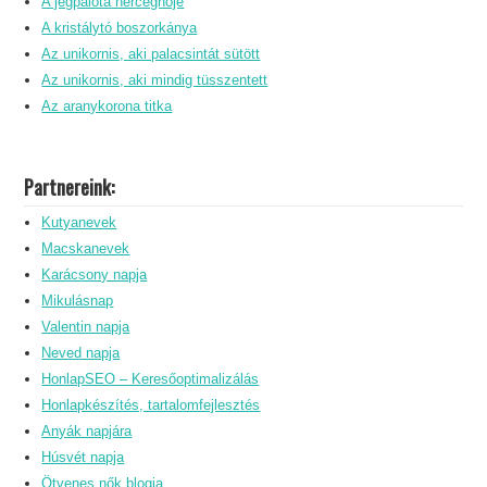
A jégpalota hercegnője
A kristálytó boszorkánya
Az unikornis, aki palacsintát sütött
Az unikornis, aki mindig tüsszentett
Az aranykorona titka
Partnereink:
Kutyanevek
Macskanevek
Karácsony napja
Mikulásnap
Valentin napja
Neved napja
HonlapSEO – Keresőoptimalizálás
Honlapkészítés, tartalomfejlesztés
Anyák napjára
Húsvét napja
Ötvenes nők blogja