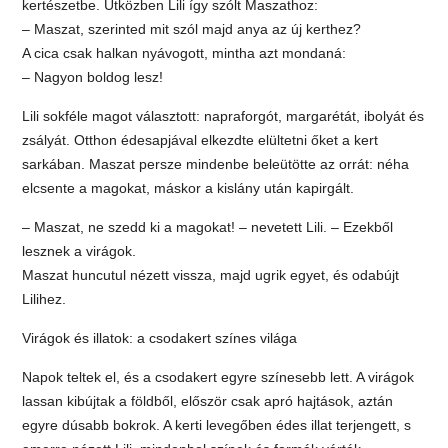
kertészetbe. Útközben Lili így szólt Maszathoz:
– Maszat, szerinted mit szól majd anya az új kerthez?
A cica csak halkan nyávogott, mintha azt mondaná:
– Nagyon boldog lesz!
Lili sokféle magot választott: napraforgót, margarétát, ibolyát és
zsályát. Otthon édesapjával elkezdte elültetni őket a kert
sarkában. Maszat persze mindenbe beleütötte az orrát: néha
elcsente a magokat, máskor a kislány után kapirgált.
– Maszat, ne szedd ki a magokat! – nevetett Lili. – Ezekből
lesznek a virágok.
Maszat huncutul nézett vissza, majd ugrik egyet, és odabújt
Lilihez.
Virágok és illatok: a csodakert színes világa
Napok teltek el, és a csodakert egyre színesebb lett. A virágok
lassan kibújtak a földből, először csak apró hajtások, aztán
egyre dúsabb bokrok. A kerti levegőben édes illat terjengett, s