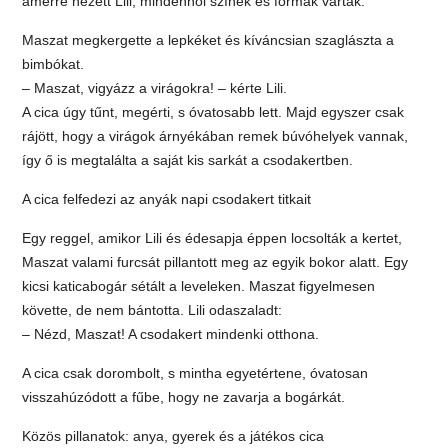
amerre nézett Lili, mindenhol színek és formák várták.
Maszat megkergette a lepkéket és kíváncsian szaglászta a
bimbókat.
– Maszat, vigyázz a virágokra! – kérte Lili.
A cica úgy tűnt, megérti, s óvatosabb lett. Majd egyszer csak
rájött, hogy a virágok árnyékában remek búvóhelyek vannak,
így ő is megtalálta a saját kis sarkát a csodakertben.
A cica felfedezi az anyák napi csodakert titkait
Egy reggel, amikor Lili és édesapja éppen locsolták a kertet,
Maszat valami furcsát pillantott meg az egyik bokor alatt. Egy
kicsi katicabogár sétált a leveleken. Maszat figyelmesen
követte, de nem bántotta. Lili odaszaladt:
– Nézd, Maszat! A csodakert mindenki otthona.
A cica csak dorombolt, s mintha egyetértene, óvatosan
visszahúzódott a fűbe, hogy ne zavarja a bogárkát.
Közös pillanatok: anya, gyerek és a játékos cica