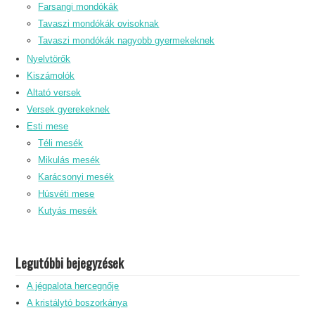
Farsangi mondókák
Tavaszi mondókák ovisoknak
Tavaszi mondókák nagyobb gyermekeknek
Nyelvtörők
Kiszámolók
Altató versek
Versek gyerekeknek
Esti mese
Téli mesék
Mikulás mesék
Karácsonyi mesék
Húsvéti mese
Kutyás mesék
Legutóbbi bejegyzések
A jégpalota hercegnője
A kristálytó boszorkánya