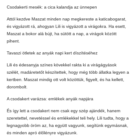
Csodakerti mesék: a cica kalandja az ünnepen
Attól kezdve Maszat minden nap megkereste a katicabogarat,
és vigyázott rá, ahogyan Lili is vigyázott a virágokra. Ha esett,
Maszat a bokor alá bújt, ha sütött a nap, a virágok között
pihent.
Tavaszi ötletek az anyák napi kert díszítéséhez
Lili és édesanyja színes kövekkel rakta ki a virágágyások
szélét, madáretetőt készítettek, hogy még több állatka legyen a
kertben. Maszat mindig ott volt közöttük, figyelt, és ha kellett,
dorombolt.
A csodakert varázsa: emlékek anyák napjára
És így lett a csodakert nem csak egy szép ajándék, hanem
szeretettel, nevetéssel és emlékekkel teli hely. Lili tudta, hogy a
legnagyobb öröm az, ha együtt vagyunk, segítünk egymásnak,
és minden apró élőlényre vigyázunk.