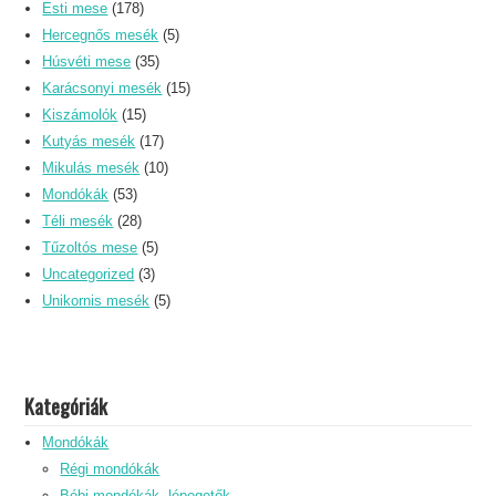
Esti mese
(178)
Hercegnős mesék
(5)
Húsvéti mese
(35)
Karácsonyi mesék
(15)
Kiszámolók
(15)
Kutyás mesék
(17)
Mikulás mesék
(10)
Mondókák
(53)
Téli mesék
(28)
Tűzoltós mese
(5)
Uncategorized
(3)
Unikornis mesék
(5)
Kategóriák
Mondókák
Régi mondókák
Bébi mondókák, lépegetők