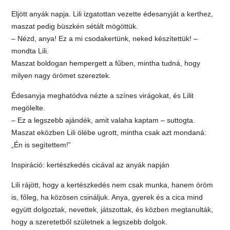
Eljött anyák napja. Lili izgatottan vezette édesanyját a kerthez,
maszat pedig büszkén sétált mögöttük.
– Nézd, anya! Ez a mi csodakertünk, neked készítettük! –
mondta Lili.
Maszat boldogan hempergett a fűben, mintha tudná, hogy
milyen nagy örömet szereztek.
Édesanyja meghatódva nézte a színes virágokat, és Lilit
megölelte.
– Ez a legszebb ajándék, amit valaha kaptam – suttogta.
Maszat eközben Lili ölébe ugrott, mintha csak azt mondaná:
„Én is segítettem!”
Inspiráció: kertészkedés cicával az anyák napján
Lili rájött, hogy a kertészkedés nem csak munka, hanem öröm
is, főleg, ha közösen csináljuk. Anya, gyerek és a cica mind
együtt dolgoztak, nevettek, játszottak, és közben megtanulták,
hogy a szeretetből születnek a legszebb dolgok.