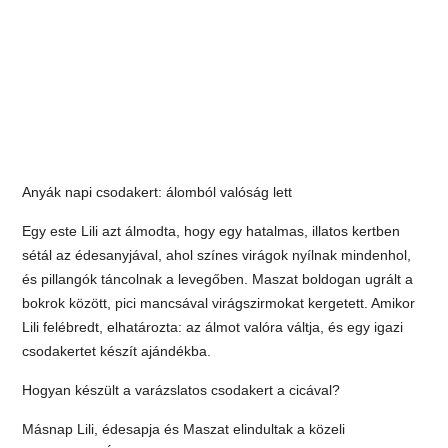
Anyák napi csodakert: álomból valóság lett
Egy este Lili azt álmodta, hogy egy hatalmas, illatos kertben
sétál az édesanyjával, ahol színes virágok nyílnak mindenhol,
és pillangók táncolnak a levegőben. Maszat boldogan ugrált a
bokrok között, pici mancsával virágszirmokat kergetett. Amikor
Lili felébredt, elhatározta: az álmot valóra váltja, és egy igazi
csodakertet készít ajándékba.
Hogyan készült a varázslatos csodakert a cicával?
Másnap Lili, édesapja és Maszat elindultak a közeli