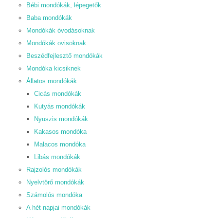
Bébi mondókák, lépegetők
Baba mondókák
Mondókák óvodásoknak
Mondókák ovisoknak
Beszédfejlesztő mondókák
Mondóka kicsiknek
Állatos mondókák
Cicás mondókák
Kutyás mondókák
Nyuszis mondókák
Kakasos mondóka
Malacos mondóka
Libás mondókák
Rajzolós mondókák
Nyelvtörő mondókák
Számolós mondóka
A hét napjai mondókák