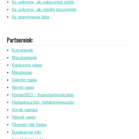
Az unikornis, aki palacsintát sütött
Az unikornis, aki mindig tüsszentett
Az aranykorona titka
Partnereink:
Kutyanevek
Macskanevek
Karácsony napja
Mikulásnap
Valentin napja
Neved napja
HonlapSEO – Keresőoptimalizálás
Honlapkészítés, tartalomfejlesztés
Anyák napjára
Húsvét napja
Ötvenes nők blogja
Dunakanyar info