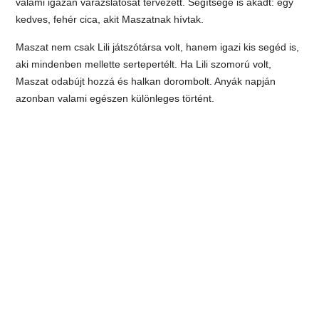
valami igazán varázslatosat tervezett. Segítsége is akadt: egy
kedves, fehér cica, akit Maszatnak hívtak.
Maszat nem csak Lili játszótársa volt, hanem igazi kis segéd is,
aki mindenben mellette sertepertélt. Ha Lili szomorú volt,
Maszat odabújt hozzá és halkan dorombolt. Anyák napján
azonban valami egészen különleges történt.