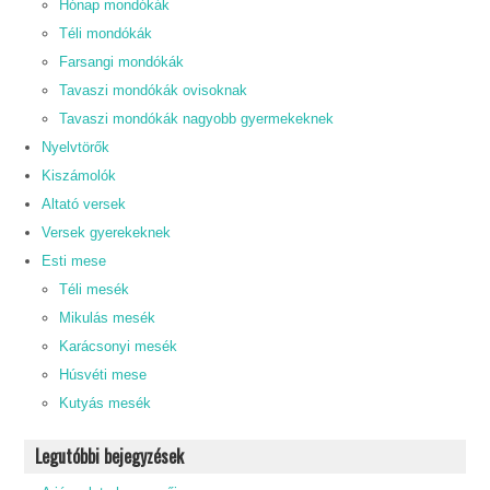
Hónap mondókák
Téli mondókák
Farsangi mondókák
Tavaszi mondókák ovisoknak
Tavaszi mondókák nagyobb gyermekeknek
Nyelvtörők
Kiszámolók
Altató versek
Versek gyerekeknek
Esti mese
Téli mesék
Mikulás mesék
Karácsonyi mesék
Húsvéti mese
Kutyás mesék
Legutóbbi bejegyzések