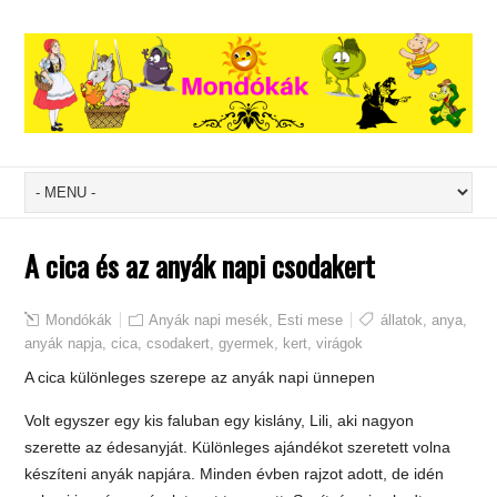
A cica és az anyák napi csodakert
Mondókák
Anyák napi mesék
,
Esti mese
állatok
,
anya
,
anyák napja
,
cica
,
csodakert
,
gyermek
,
kert
,
virágok
A cica különleges szerepe az anyák napi ünnepen
Volt egyszer egy kis faluban egy kislány, Lili, aki nagyon
szerette az édesanyját. Különleges ajándékot szeretett volna
készíteni anyák napjára. Minden évben rajzot adott, de idén