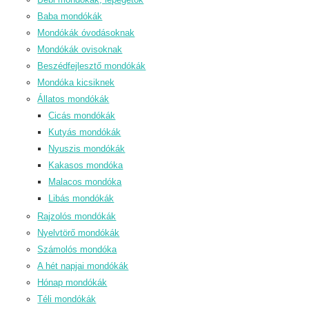
Baba mondókák
Mondókák óvodásoknak
Mondókák ovisoknak
Beszédfejlesztő mondókák
Mondóka kicsiknek
Állatos mondókák
Cicás mondókák
Kutyás mondókák
Nyuszis mondókák
Kakasos mondóka
Malacos mondóka
Libás mondókák
Rajzolós mondókák
Nyelvtörő mondókák
Számolós mondóka
A hét napjai mondókák
Hónap mondókák
Téli mondókák