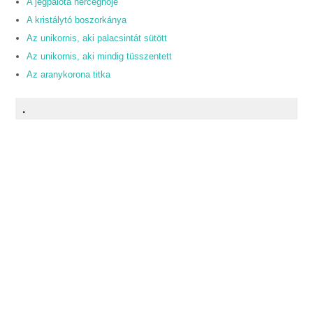
A jégpalota hercegnője
A kristálytó boszorkánya
Az unikornis, aki palacsintát sütött
Az unikornis, aki mindig tüsszentett
Az aranykorona titka
.