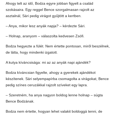
Ahogy telt az idő, Bodza egyre jobban figyelt a család
szokásaira. Egy reggel Bence szorgalmasan rajzolt az
asztalnál, Sári pedig virágot gyűjtött a kertben.
– Anya, mikor lesz anyák napja? – kérdezte Sári.
– Holnap, aranyom – válaszolta kedvesen Zsófi.
Bodza hegyezte a fülét. Nem értette pontosan, miről beszélnek,
de látta, hogy mindenki izgatott.
A kutya kíváncsisága: mi az az anyák napi ajándék?
Bodza kíváncsian figyelte, ahogy a gyerekek ajándékot
készítenek. Sári selyempapírba csomagolta a virágokat, Bence
pedig színes ceruzákkal rajzolt szíveket egy lapra.
– Szeretném, ha anya nagyon boldog lenne holnap – súgta
Bence Bodzának.
Bodza nem értette, hogyan lehet valakit boldoggá tenni, de