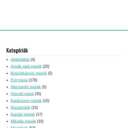
Kategóriák
Altatódalok
(4)
Anyák napi mesék
(20)
Boszorkányos mesék
(5)
Esti mese
(178)
Hercegnős mesék
(5)
Húsvéti mese
(35)
Karácsonyi mesék
(15)
Kiszámolók
(15)
Kutyás mesék
(17)
Mikulás mesék
(10)