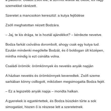
szemekkel ránézett.
Szeretet a mancsokon keresztül: a kutya fejlődése
Zsófi meghatottan nézett Bodzára.
– Jaj, te kis drága, te is hoztál ajándékot? – kérdezte nevetve.
Bodza farkát csóválva dorombolt, ahogy csak egy kutya tud.
Ezután mindenki megölelte Bodzát, és ő boldogan ült középen,
mintha mindig is ezt csinálta volna.
Családi örömök: örömkönnyek és nevetés anyák napján
A házban nevetés és örömkönnyek keveredtek. Zsófi szeme
sarkában könny csillogott, miközben megsimogatta Bodza fejét.
– Ez a legszebb anyák napja – mondta halkan.
A gyerekek is egyetértettek, és Bodza büszkén tűrte a sok
simogatást, hiszen ő is részese lett a szeretetnek.