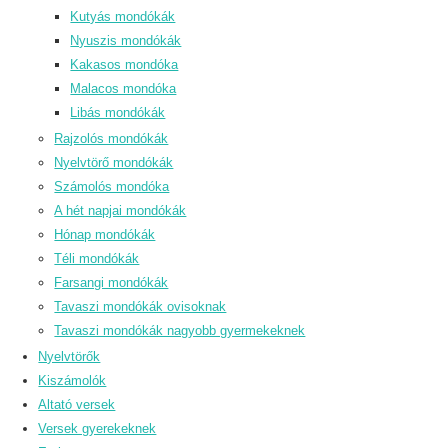
Kutyás mondókák
Nyuszis mondókák
Kakasos mondóka
Malacos mondóka
Libás mondókák
Rajzolós mondókák
Nyelvtörő mondókák
Számolós mondóka
A hét napjai mondókák
Hónap mondókák
Téli mondókák
Farsangi mondókák
Tavaszi mondókák ovisoknak
Tavaszi mondókák nagyobb gyermekeknek
Nyelvtörők
Kiszámolók
Altató versek
Versek gyerekeknek