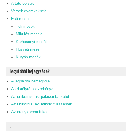
Altató versek
Versek gyerekeknek
Esti mese
Téli mesék
Mikulás mesék
Karácsonyi mesék
Húsvéti mese
Kutyás mesék
Legutóbbi bejegyzések
A jégpalota hercegnője
A kristálytó boszorkánya
Az unikornis, aki palacsintát sütött
Az unikornis, aki mindig tüsszentett
Az aranykorona titka
.