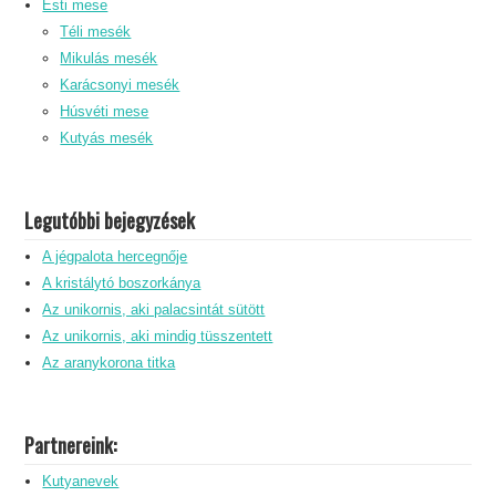
Esti mese
Téli mesék
Mikulás mesék
Karácsonyi mesék
Húsvéti mese
Kutyás mesék
Legutóbbi bejegyzések
A jégpalota hercegnője
A kristálytó boszorkánya
Az unikornis, aki palacsintát sütött
Az unikornis, aki mindig tüsszentett
Az aranykorona titka
Partnereink:
Kutyanevek