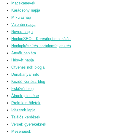
Macskanevek
Karácsony napja
Mikulásnap
Valentin napja
Neved napja
HonlapSEO – Keresőoptimalizálás
Honlapkészítés, tartalomfejlesztés
Anyák napjára
Húsvét napja
Ötvenes nők blogja
Dunakanyar info
Kezdő Kertész blog
Esküvői blog
Álmok jelentése
Praktikus ötletek
Idézetek lapja
Találós kérdések
Versek gyerekeknek
Mesenapok