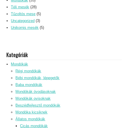
Mondókák
(53)
Téli mesék
(28)
Tűzoltós mese
(5)
Uncategorized
(3)
Unikornis mesék
(5)
Kategóriák
Mondókák
Régi mondókák
Bébi mondókák, lépegetők
Baba mondókák
Mondókák óvodásoknak
Mondókák ovisoknak
Beszédfejlesztő mondókák
Mondóka kicsiknek
Állatos mondókák
Cicás mondókák