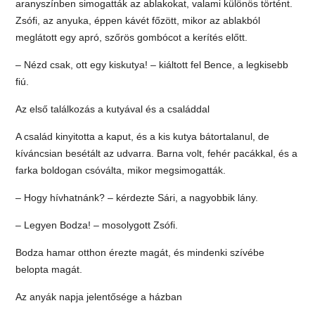
aranyszínben simogatták az ablakokat, valami különös történt.
Zsófi, az anyuka, éppen kávét főzött, mikor az ablakból
meglátott egy apró, szőrös gombócot a kerítés előtt.
– Nézd csak, ott egy kiskutya! – kiáltott fel Bence, a legkisebb
fiú.
Az első találkozás a kutyával és a családdal
A család kinyitotta a kaput, és a kis kutya bátortalanul, de
kíváncsian besétált az udvarra. Barna volt, fehér pacákkal, és a
farka boldogan csóválta, mikor megsimogatták.
– Hogy hívhatnánk? – kérdezte Sári, a nagyobbik lány.
– Legyen Bodza! – mosolygott Zsófi.
Bodza hamar otthon érezte magát, és mindenki szívébe
belopta magát.
Az anyák napja jelentősége a házban