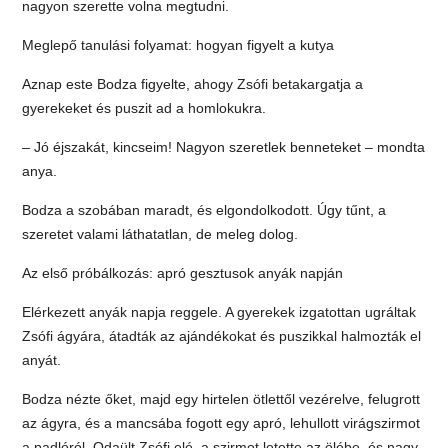
nagyon szerette volna megtudni.
Meglepő tanulási folyamat: hogyan figyelt a kutya
Aznap este Bodza figyelte, ahogy Zsófi betakargatja a
gyerekeket és puszit ad a homlokukra.
– Jó éjszakát, kincseim! Nagyon szeretlek benneteket – mondta
anya.
Bodza a szobában maradt, és elgondolkodott. Úgy tűnt, a
szeretet valami láthatatlan, de meleg dolog.
Az első próbálkozás: apró gesztusok anyák napján
Elérkezett anyák napja reggele. A gyerekek izgatottan ugráltak
Zsófi ágyára, átadták az ajándékokat és puszikkal halmozták el
anyát.
Bodza nézte őket, majd egy hirtelen ötlettől vezérelve, felugrott
az ágyra, és a mancsába fogott egy apró, lehullott virágszirmot
a padlóról. Odaült Zsófi elé, a szirmot letette az ölébe, és nagy