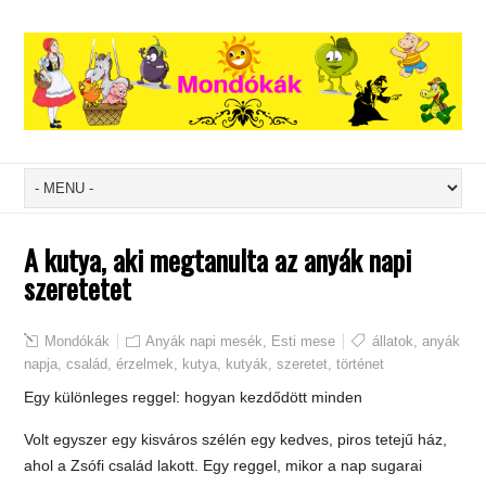
A kutya, aki megtanulta az anyák napi
szeretetet
Mondókák
Anyák napi mesék
,
Esti mese
állatok
,
anyák
napja
,
család
,
érzelmek
,
kutya
,
kutyák
,
szeretet
,
történet
Egy különleges reggel: hogyan kezdődött minden
Volt egyszer egy kisváros szélén egy kedves, piros tetejű ház,
ahol a Zsófi család lakott. Egy reggel, mikor a nap sugarai