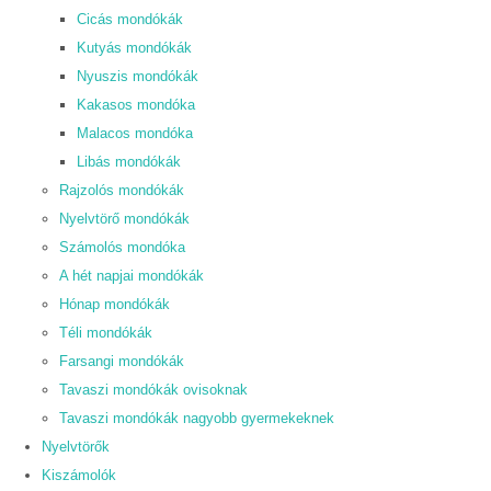
Cicás mondókák
Kutyás mondókák
Nyuszis mondókák
Kakasos mondóka
Malacos mondóka
Libás mondókák
Rajzolós mondókák
Nyelvtörő mondókák
Számolós mondóka
A hét napjai mondókák
Hónap mondókák
Téli mondókák
Farsangi mondókák
Tavaszi mondókák ovisoknak
Tavaszi mondókák nagyobb gyermekeknek
Nyelvtörők
Kiszámolók