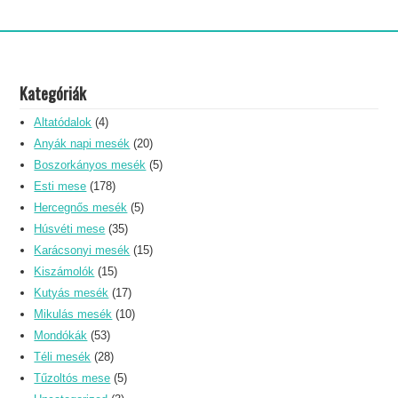
Kategóriák
Altatódalok
(4)
Anyák napi mesék
(20)
Boszorkányos mesék
(5)
Esti mese
(178)
Hercegnős mesék
(5)
Húsvéti mese
(35)
Karácsonyi mesék
(15)
Kiszámolók
(15)
Kutyás mesék
(17)
Mikulás mesék
(10)
Mondókák
(53)
Téli mesék
(28)
Tűzoltós mese
(5)