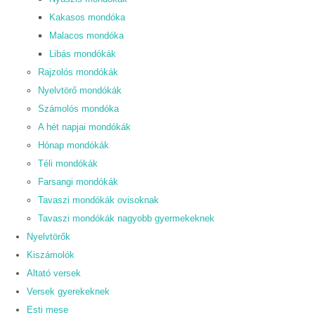
Kakasos mondóka
Malacos mondóka
Libás mondókák
Rajzolós mondókák
Nyelvtörő mondókák
Számolós mondóka
A hét napjai mondókák
Hónap mondókák
Téli mondókák
Farsangi mondókák
Tavaszi mondókák ovisoknak
Tavaszi mondókák nagyobb gyermekeknek
Nyelvtörők
Kiszámolók
Altató versek
Versek gyerekeknek
Esti mese