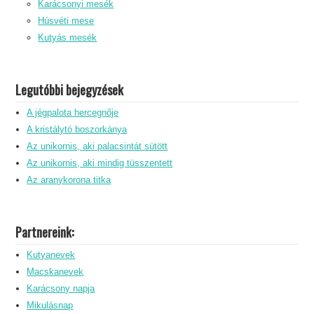
Karácsonyi mesék
Húsvéti mese
Kutyás mesék
Legutóbbi bejegyzések
A jégpalota hercegnője
A kristálytó boszorkánya
Az unikornis, aki palacsintát sütött
Az unikornis, aki mindig tüsszentett
Az aranykorona titka
Partnereink:
Kutyanevek
Macskanevek
Karácsony napja
Mikulásnap