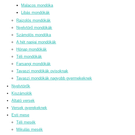
Malacos mondóka
Libás mondókák
Rajzolós mondókák
Nyelvtörő mondókák
Számolós mondóka
A hét napjai mondókák
Hónap mondókák
Téli mondókák
Farsangi mondókák
Tavaszi mondókák ovisoknak
Tavaszi mondókák nagyobb gyermekeknek
Nyelvtörők
Kiszámolók
Altató versek
Versek gyerekeknek
Esti mese
Téli mesék
Mikulás mesék