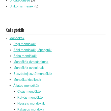
Uncategorized
(3)
Unikornis mesék
(5)
Kategóriák
Mondókák
Régi mondókák
Bébi mondókák, lépegetők
Baba mondókák
Mondókák óvodásoknak
Mondókák ovisoknak
Beszédfejlesztő mondókák
Mondóka kicsiknek
Állatos mondókák
Cicás mondókák
Kutyás mondókák
Nyuszis mondókák
Kakasos mondóka