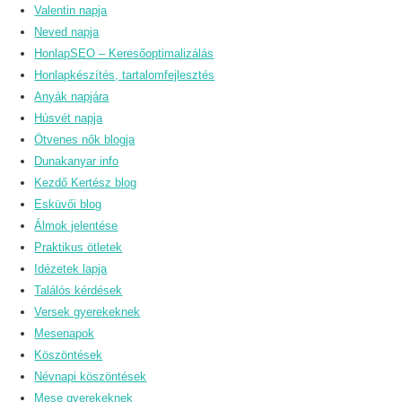
Valentin napja
Neved napja
HonlapSEO – Keresőoptimalizálás
Honlapkészítés, tartalomfejlesztés
Anyák napjára
Húsvét napja
Ötvenes nők blogja
Dunakanyar info
Kezdő Kertész blog
Esküvői blog
Álmok jelentése
Praktikus ötletek
Idézetek lapja
Találós kérdések
Versek gyerekeknek
Mesenapok
Köszöntések
Névnapi köszöntések
Mese gyerekeknek