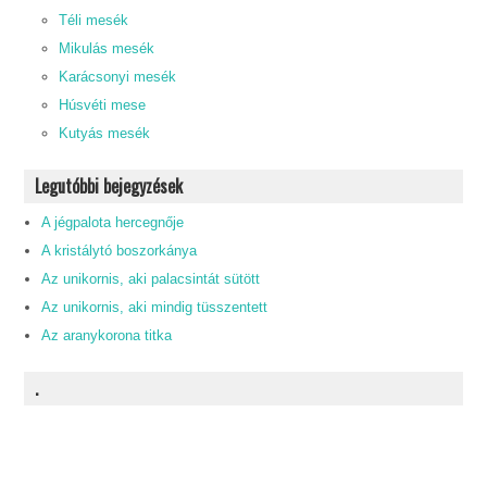
Téli mesék
Mikulás mesék
Karácsonyi mesék
Húsvéti mese
Kutyás mesék
Legutóbbi bejegyzések
A jégpalota hercegnője
A kristálytó boszorkánya
Az unikornis, aki palacsintát sütött
Az unikornis, aki mindig tüsszentett
Az aranykorona titka
.