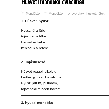
Húsvéti mondóka ovisoknak
Mondókák
Mondókák
gyerekek
,
húsvét
,
játék
,
m
1. Húsvéti nyuszi
Nyuszi ül a fűben,
tojást rejt a fűbe.
Pirosat és kéket,
keressük a réten!
2. Tojáskereső
Húsvét reggel felkelek,
kertbe gyorsan kiszaladok.
Nyuszi járt itt, jól tudom,
tojást talál minden bokor!
3. Nyuszi mondóka