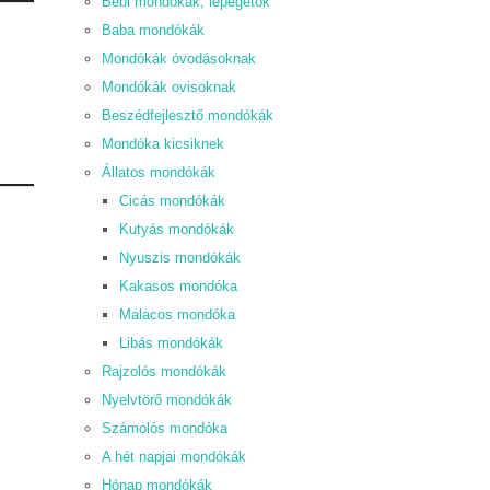
Bébi mondókák, lépegetők
Baba mondókák
Mondókák óvodásoknak
Mondókák ovisoknak
Beszédfejlesztő mondókák
Mondóka kicsiknek
Állatos mondókák
Cicás mondókák
Kutyás mondókák
Nyuszis mondókák
Kakasos mondóka
Malacos mondóka
Libás mondókák
Rajzolós mondókák
Nyelvtörő mondókák
Számolós mondóka
A hét napjai mondókák
Hónap mondókák