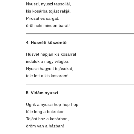
Nyuszi, nyuszi tapsoljál,
kis kosárba tojást rakjál.
Pirosat és sárgát,
örül neki minden barát!
4. Húsvéti köszöntő
Húsvét napján kis kosárral
indulok a nagy világba.
Nyuszi hagyott tojásokat,
tele lett a kis kosaram!
5. Vidám nyuszi
Ugrik a nyuszi hop-hop-hop,
füle leng a bokrokon.
Tojást hoz a kosárban,
öröm van a házban!