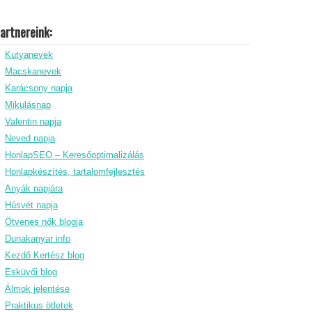
artnereink:
Kutyanevek
Macskanevek
Karácsony napja
Mikulásnap
Valentin napja
Neved napja
HonlapSEO – Keresőoptimalizálás
Honlapkészítés, tartalomfejlesztés
Anyák napjára
Húsvét napja
Ötvenes nők blogja
Dunakanyar info
Kezdő Kertész blog
Esküvői blog
Álmok jelentése
Praktikus ötletek