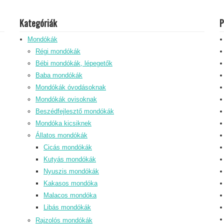
Kategóriák
P
Mondókák
Régi mondókák
Bébi mondókák, lépegetők
Baba mondókák
Mondókák óvodásoknak
Mondókák ovisoknak
Beszédfejlesztő mondókák
Mondóka kicsiknek
Állatos mondókák
Cicás mondókák
Kutyás mondókák
Nyuszis mondókák
Kakasos mondóka
Malacos mondóka
Libás mondókák
Rajzolós mondókák