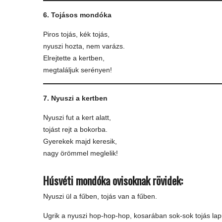
6. Tojásos mondóka
Piros tojás, kék tojás,
nyuszi hozta, nem varázs.
Elrejtette a kertben,
megtaláljuk serényen!
7. Nyuszi a kertben
Nyuszi fut a kert alatt,
tojást rejt a bokorba.
Gyerekek majd keresik,
nagy örömmel meglelik!
Húsvéti mondóka ovisoknak rövidek:
Nyuszi ül a fűben, tojás van a fűben.
Ugrik a nyuszi hop-hop-hop, kosarában sok-sok tojás lapu