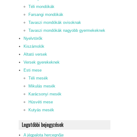
Téli mondókák
Farsangi mondókák
Tavaszi mondókák ovisoknak
Tavaszi mondókák nagyobb gyermekeknek
Nyelvtörők
Kiszámolók
Altató versek
Versek gyerekeknek
Esti mese
Téli mesék
Mikulás mesék
Karácsonyi mesék
Húsvéti mese
Kutyás mesék
Legutóbbi bejegyzések
A jégpalota hercegnője