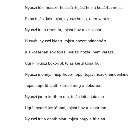
Nyuszi füle hosszú-hosszú, tojást hoz a kosárba most.
Piros tojás, kék tojás, nyuszi hozta, nem varázs.
Nyuszi fut a réten át, tojást hoz a kis kosár.
Húsvéti nyuszi ideért, tojást hozott mindenért.
Kis kosárban sok tojás, nyuszi hozta, nem varázs.
Ugrik nyuszi bokorról, tojás kerül kosárból.
Nyuszi mondja: hipp-hopp-hopp, tojást hozok mindenkine
Tojás bújik fű alatt, keresd meg a bokorban.
Nyuszi járt a kertben ma, tojás lett a jutalma.
Ugrál nyuszi kis lábbal, tojást hoz a kosárban.
Nyuszi fut a domb alatt, tojást hagy a fű alatt.