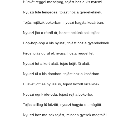
Húsvét reggel mosolyog, tojást hoz a kis nyuszi.
Nyuszi füle lengedez, tojást hoz a gyerekeknek.
Tojás rejtőzik bokorban, nyuszi hagyta kosárban.
Nyuszi jött a rétről át, hozott nekünk sok tojást.
Hop-hop-hop a kis nyuszi, tojást hoz a gyerekeknek.
Piros tojás gurul el, nyuszi hozta reggel fel.
Nyuszi fut a kert alatt, tojás bújik fű alatt.
Nyuszi ül a kis dombon, tojást hoz a kosárban.
Húsvét jött és nyuszi is, tojást hozott kicsiknek.
Nyuszi ugrik ide-oda, tojást rejt a bokorba.
Tojás csillog fű között, nyuszi hagyta ott mögött.
Nyuszi hoz ma sok tojást, minden gyerek megtalál.