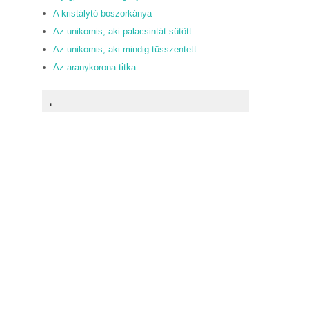
A kristálytó boszorkánya
Az unikornis, aki palacsintát sütött
Az unikornis, aki mindig tüsszentett
Az aranykorona titka
.