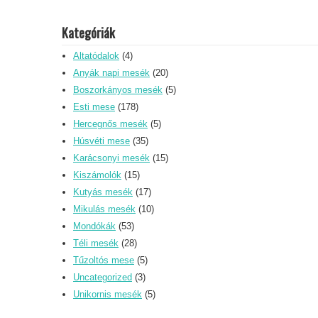
Kategóriák
Altatódalok
(4)
Anyák napi mesék
(20)
Boszorkányos mesék
(5)
Esti mese
(178)
Hercegnős mesék
(5)
Húsvéti mese
(35)
Karácsonyi mesék
(15)
Kiszámolók
(15)
Kutyás mesék
(17)
Mikulás mesék
(10)
Mondókák
(53)
Téli mesék
(28)
Tűzoltós mese
(5)
Uncategorized
(3)
Unikornis mesék
(5)